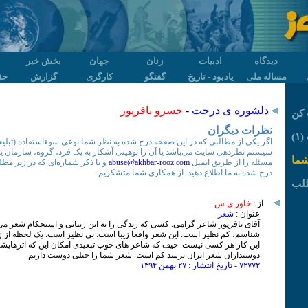
دیدگاه
ادبیات
زنان
جهان
بخش خبر
مساله ملی
یادبود - تاریخ
گفتگو
کارگری
گزارش
حق
دلشوره ی درخت
-
خسرو باقرپور
کن
نظرات دیگران
۱)
اگر یکی از مطالبی که در این صفحه درج شده به نظر شما نوعی سوءاستفاده (تبلیغات
سیستم نظردهی سایت می‌باشد یا آن را توهینی آشکار به یک فرد، گروه، سازمان یا ..
شما
مسئله را از طریق ایمیل
abuse@akhbar-rooz.com
و با ذکر شماره‌ای که در زیر مطلب
درج شده به ما اطلاع دهید. از همکاری شما متشکریم.
لب
از :
خاور ی س
عنوان :
شعر
آقای باقرپور شاعر گرامی. کسی که زندگی را به این زیبایی و استحکام شعر می 
شناسم، کم نظیر است. این شعر واقعا زیبا است. بی نظیر است. یک لحظه از
این کار هر کسی نیست. حیف که شاعر های خوب تبعیدی امکان این که اثرهای
دوستداران شعر ایران برسد کم است. شعر شما را خیلی دوست داریم
۷۲۷۷۲ - تاریخ انتشار : ۲۷ بهمن ۱٣۹۴