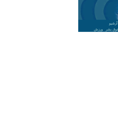
آرشیو
وق بشر
ورزش