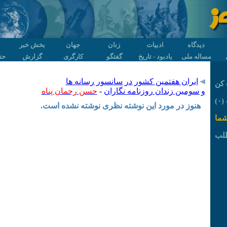
دیدگاه
ادبیات
زنان
جهان
بخش خبر
مساله ملی
یادبود - تاریخ
گفتگو
کارگری
گزارش
حق
ایران هفتمین کشور در سانسور رسانه ها
کن
و سومین زندان روزنامه نگاران
-
حسن رحمان پناه
۰)
هنوز در مورد این نوشته نظری نوشته نشده است.
شما
لب