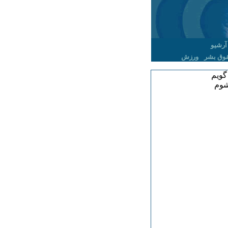
آرشیو
وق بشر
ورزش
گویم
شوم