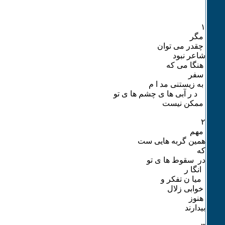
۱
مگر
چقدر می توان
شاعر نبود
هنگا می که
سفر
به زیستنی مد ا م
د ر آبی ها ی چشم ها ی تو
ممکن نیست
۲
مهم
همین گربه هایی ست
که
در سقوط ها ی تو
انگا ر
میا ن تفکر و
خوابی زلال
هنوز
بیدارند