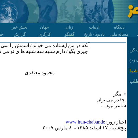
دیدگاه
ادبیات
زنان
جهان
بخش خبر
مساله ملی
یادبود - تاریخ
گفتگو
کارگری
گزارش
حق
آنکه در من ایستاده می خواند / اسمش را نمی 
 کن
چیزی بگو / دارم شبیه سه شنبه ها ی تو می 
۰)
شما
محمود معتقدی
طلب
• مگر
چقدر می توان
شاعر نبود ...
اخبار روز:
www.iran-chabar.de
پنج‌شنبه ۱۷ اسفند ۱٣٨۵ - ٨ مارس ۲۰۰۷