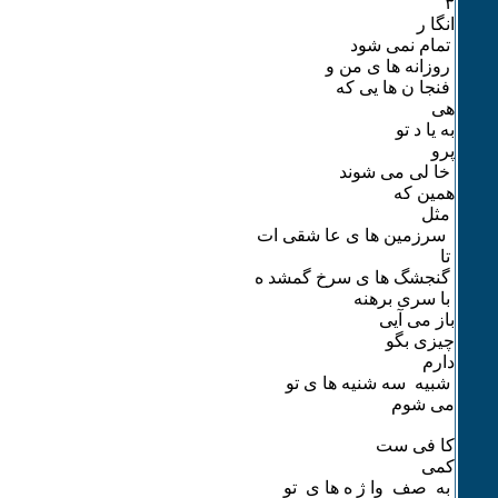
٣
انگا ر
تمام نمی شود
روزانه ها ی من و
فنجا ن ها یی که
هی
به یا د تو
پرو
خا لی می شوند
همین که
مثل
سرزمین ها ی عا شقی ات
تا
گنجشگ ها ی سرخ گمشد ه
با سری برهنه
باز می آیی
چیزی بگو
دارم
شبیه سه شنیه ها ی تو
می شوم
کا فی ست
کمی
به صف وا ژ ه ها ی تو