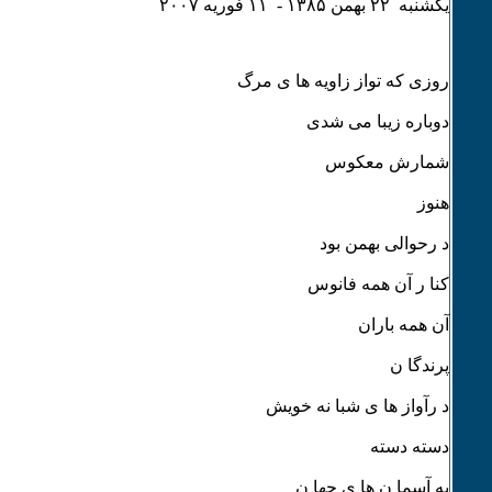
يکشنبه ۲۲ بهمن ۱٣٨۵ - ۱۱ فوريه ۲۰۰۷
روزی که تواز زاویه ها ی مرگ
دوباره زیبا می شدی
شمارش معکوس
هنوز
د رحوالی بهمن بود
کنا ر آن همه فانوس
آن همه باران
پرندگا ن
د رآواز ها ی شبا نه خویش
دسته دسته
به آسما ن ها ی جها ن