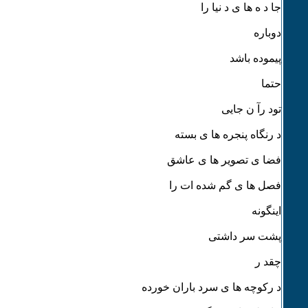
جا د ه ها ی د نیا را
دوباره
پیموده باشد
حتما
تود رآ ن جایی
د رنگاه پنجره ها ی بسته
فضا ی تصویر ها ی عاشق
فصل ها ی گم شده ات را
اینگونه
پشت سر داشتی
چقد ر
د رکوچه ها ی سرد باران خورده