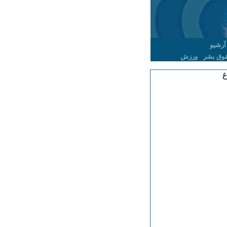
آرشیو
وق بشر
ورزش
غ