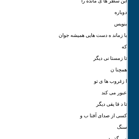
این سطر ها ی مانده را
دوباره
بنویس
با زماند ه دست هایی همیشه جوان
که
تا زمستا نی دیگر
همچنا ن
ا زغروب ها ی تو
عبور می کند
تا د قا یقی دیگر
کسی از صدای آفتا ب و
سنگ
می گذ رد