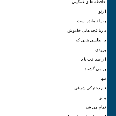
حافظه ها ی غمگینی
ا زتو
به یا د مانده است
د ربا غچه هایی خاموش
با اطلسی هایی که
بزودی
ا ز ضیا فت با د
بر می گشتند
تنها
نام دخترکی شرقی
با تو
تمام می شد