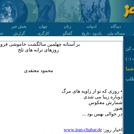
دیدگاه
ادبیات
زنان
جهان
بخش خبر
مساله ملی
یادبود - تاریخ
گفتگو
کارگری
گزارش
حق
بر آستانه چهلمین سالگشت خاموشی فرو
 کن
روزهای ترانه های تلخ
۰)
شما
محمود معتقدی
طلب
• روزی که تو از زاویه های مرگ
دوباره زیبا می شدی
شمارش معکوس
هنوز
در حوالی بهمن بود ...
اخبار روز:
www.iran-chabar.de