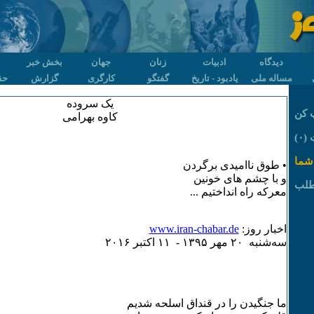
دیدگاه
ادبیات
زنان
جهان
بخش خبر
مساله ملی
یادبود - تاریخ
گفتگو
کارگری
گزارش
حق
یک سروده
 کن
کاوه بهرامی
۰)
شما
• طوق ناامیدی برگردن
و با چشم های خونین
طلب
معرکه راه انداختیم ...
اخبار روز:
www.iran-chabar.de
سه‌شنبه ۲۰ مهر ۱٣۹۵ - ۱۱ اکتبر ۲۰۱۶
ما جنگیدن را در قنداق اسلحه شدیم