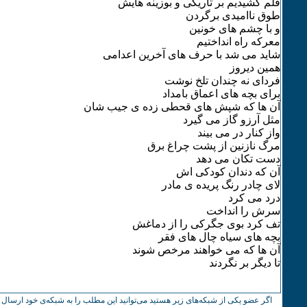
قلم کشیدیم بر تاریکی و بوزینه هایش
طوق ناامیدی برگردن
و با چشم های خونین
معرکه راه انداختیم
شاید می شد با حرف های آخرین اعدامی
همین دیروز
فردای نه چندان تلخ نوشت
برای بچه های اعماق بامداد
آن ها که شپش های قحطی زده ی جیب شان
مثل آرزو گاز می گیرد
واز کنار در می بیند
مرگ نازنین از پشت چراغ برق
دست تکان می دهد
آن که دندان کودکی اش
لای چادر رنگ پریده ی مادر
درد می کرد
سرش را انداخت
تف کرد بوی جگرکی را از دماغش
بچه های سیاه چال های فقر
آن ها که می خواهند مرخص شوند
تا دیگر بر نگردند
اگر عضو یکی از شبکه‌های زیر هستید می‌توانید این مطلب را به شبکه‌ی خود ارسال ک