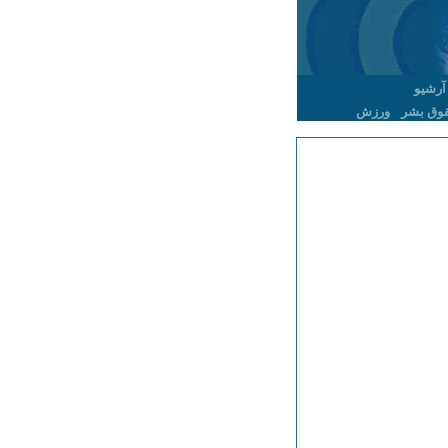
آرشیو
وق بشر
ورزش