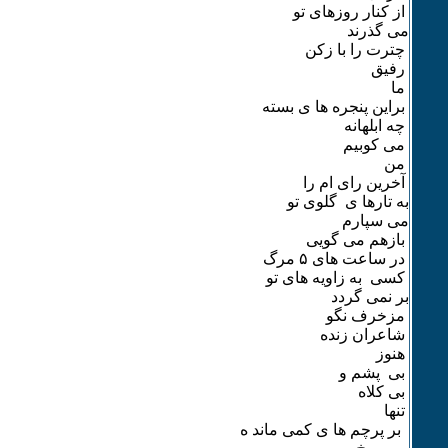
از کنار روزهای تو
می گذرند
چترت را با زکن
رفیق
ما
براین پنجره ها ی بسته
چه ابلهانه
می کوبیم
من
آخرین رای ام را
به تارها ی گلوی تو
می سپارم
بازهم می گویی
در ساعت های ۵ مرگ
کسی به زاویه های تو
بر نمی گردد
مزخرف نگو
شاعران زنده
هنوز
بی پشم و
بی کلاه
تنها
بر پرچم ها ی کمی ماند ه