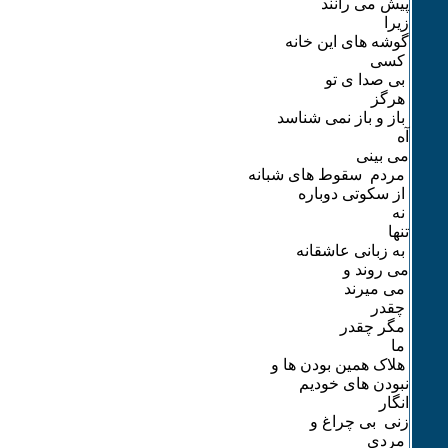
پیش می رانند
زیرا
گوشه های این خانه
کسی
بی صدا ی تو
هرگز
باز و باز نمی شناسد
آه
می بینی
مردم سقوط های شبانه
از سکوتی دوباره
نه
تنها
به زبانی عاشقانه
می روند و
می میرند
چقدر
مگر چقدر
ما
هلاک همین بودن ها و
نبودن های خودیم
انگار
زنی بی چراغ و
مردی