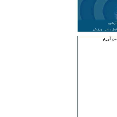
آرشیو
وق بشر
ورزش
می آورم