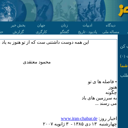
دیدگاه
ادبیات
زنان
جهان
بخش خبر
مساله ملی
یادبود - تاریخ
گفتگو
کارگری
گزارش
حق
این همه دوست داشتنی ست که از تو هنوز به یاد 
 کن
۰)
محمود معتقدی
شما
طلب
• فاصله ها ی تو
هنوز
چگونه
به سرزمین های باد
می رسند ...
اخبار روز:
www.iran-chabar.de
چهارشنبه ۱٣ دی ۱٣٨۵ - ٣ ژانويه ۲۰۰۷