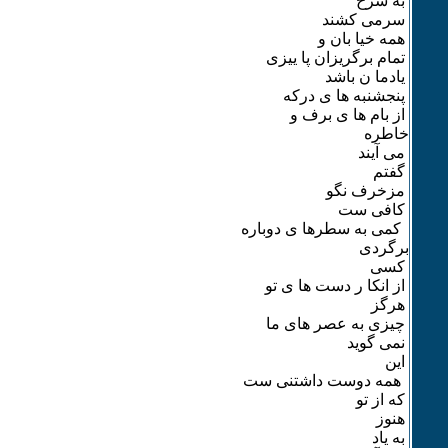
به سرخ
سرمی کشند
همه خیا بان و
تمام برگریزان پا ییزی
یادما ن باشد
پنجشنبه ها ی درکه
از بام ها ی برف و
خاطره
می آیند
گفتم
مزخرف نگو
کافی ست
کمی به سطرها ی دوباره
برگردی
کسی
از انکا ر دست ها ی تو
هرگز
چیزی به عصر های ما
نمی گوید
این
همه دوست داشتنی ست
که از تو
هنوز
به یاد