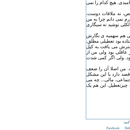
میدی. هیچ کدام را نمی
رقص، نه ملاقات دوست.
م نمی دانم چرا به من
الکلی نوشید نه سیگاری
اقی هم سهمیه ی نگارش
تاده بود تعطیلی مطلق.
ترش می یافت به کپل
عاقلی بود ولی من از
ود. ولی اگر کمی شدت
ه. من اصلا آن را ضعف
قصد دارد با این مشکل
ماعی، مالی... چه می
 چیزتعطیل. این هم یک
نید:
Facebook
Del