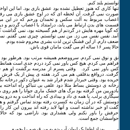
توانستم بلند کنم.
تنها کاری که هنوز تعطیل نشده بود عشق بازی بود. اما این ا
صورت نمی گرفت. آن لحظه ای که در اوج عشق بازی می رفت 
اعصاب مربوط به آلت سکس و تخمدان ورحم که در این مو
قسمت های بدن ارتباط می یابد، درامتداد با اعصاب گردنم و در
که گویا مهره هایش در گردنم از هم گسیخته بود، نمی گذاشت کار
آمد. نفس نفس می زد. من نمی توانستم. چیزی نمی گفتم. ن
ضعف دارم. از این قشنگ ترین لذت بشری محروم شده بودم.
حالا پسر ۱۶ ساله ام می گفت مامان قوی باش.
نق و نوق نمی کردم. سرووضعم همیشه مرتب بود. هرطور بود و
فراهم می کردم. هیچ کس باور نمی کرد دردم جدی است همانطور 
کس باور نمی کرد. وقتی پسرم از مدرسه برگشت او هم ح
گرفت. درواقع بدقلقی هم می کرد. هفته ی پیش از یک فرش ف
خریده بود. وقتی خبردار شدم قرار شد به عنوان دکور درخانه نگه
رخانه ی دوستش بساط مثلا دود علفی بی تنباکو راه انداخته ب
بادوربین من گرفته بود برگ های خشک ماری جوانا را هم روی میز 
سیگاری برلب. با همه ی داد و بیدادی که راه انداخت و به درو پن
دوستش که در آن زمان به کنسرت رفته بودند تماس گرفتم و هم 
گفت او خبر نداشته است و آنها لابد رفته اند بیرون این کار را
حرفش را باور نکنم ولی هشداری بود. ناراضی بود که حالا
حواسشان جمع است.
- بهزاد لطفا یک لیوان آب بده به من قرصم را بخورم