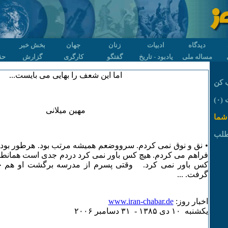
دیدگاه
ادبیات
زنان
جهان
بخش خبر
مساله ملی
یادبود - تاریخ
گفتگو
کارگری
گزارش
حق
اما این شعف را بهایی می بایست...
 کن
۰)
مهین میلانی
شما
طلب
• نق و نوق نمی کردم. سرووضعم همیشه مرتب بود. هرطور بود و
فراهم می کردم. هیچ کس باور نمی کرد دردم جدی است همانطور 
کس باور نمی کرد. وقتی پسرم از مدرسه برگشت او هم ح
گرفت. ...
اخبار روز:
www.iran-chabar.de
يکشنبه ۱۰ دی ۱٣٨۵ - ٣۱ دسامبر ۲۰۰۶