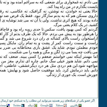
می دادم. نه غمخواری برای ضعفی که به سراغم آمده بود و نه ناا
بایست بگذارم در من راه پیدا کند.
حالا یعنی نه خواندن، نه نوشتن، نه گرافیک، نه عکاسی، نه 
داروی مسکن هم که به بدنم سازگار نبود. فقط یک قرص ضد تور
داده بودند که هیچ اثری نداشت. ولی با آن نه می شد نوشابه ی 
کشید. در یک کلام یعنی مرگ.
گردنم که کمی بهبود یافت، سکس تا حدی روبه راه بود و قاچ
را هرطور بود به پیش می بردم. حالا که یک طرف بدنم از کار اف
ازاستخوان راست بالای کشاله ی ران درد شروع می شد و گس
راست و سمت راست کمر از پشت و به تمام ران. مایکل پسر 
خودم مطمئن نبودم. شاید یک عشق بازی محتاطانه بی ضرر ب
می یافت چه بسا می زد لگن و مگن و همه را می شکست.
اما مهمتر اینکه نمی خواستم ضعفم را کسی ببیند. ضعف که ن
نمی دانم. شاید هنوز خیلی سگ جانم. چاره ای ندارم. مغز من 
مواجهه شود.این هم دردی مثل هر درد دیگرعشقی، عاطفی، اجت
دانم. باید درمانش کرد. باید موفقیت حاصل شود و بهایش: همه
جورش است. یک جوری از زندگی.
اگر عضو یکی از شبکه‌های زیر هستید می‌توانید این مطلب را به شبکه‌ی خود ارسال ک
بالاترین
Yahoo
Google
دنباله
Twitter
icious