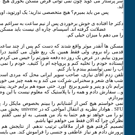
سر پرستار می گوید چون نمی توانی قرص مسکن بخوری هیچ ک
آید.
- پس من باید بمیرم؟ هیچ متخصصی ندارید؛ یک اورتوپد، اورم
دکتر جا افتاده ی خوش برخوردی پس از نیم ساعت به سراغم می
- عضلاتت گرفته اند. اسپسام. چاره ای نیست باید مسکن بخ
را می دهم با میزان خیلی کم.
مسکن ها آنقدر موثر واقع شدند که دست کم پس از چند ساعت 
قدمی راه بروم. ولی فقط همین. یک ربع طول می کشید دراز
بیرون بیایم. در عرض یک روز ده دفعه شورتم را خیس می کردم 
ایستاده خودم را تخلیه کنم و پروپاچه ام را کثیف. خودم را نمی 
آب را نمی توانستم ببندم یا باز کنم.
تلفن زدم آقای نیازی، صاحب سوپر ایرانی محل که مردی است
شب های شعر و سخنرانی شرکت می کند و به همه چیز می خورد الا
برایم نان و پنیر و شیرو برنج آورد. حتی میوه هم برایم خرید. پیتز
و... سفارش دادم و همه را با پلاستیک که معلوم نیست با این 
بپردازم.
نمی خواستم هیچ کس از آشنایانم را ببینم بخصوص مایکل را،
SFU . هوادار نظریه ی انت
تو را می خواهد تو هم حتما به یاد من هستی. به او نمی گفتم 
نظرکن چرا که الان فقط می خواهم تنها باشم.
تصمیم گرفتم هیچ قرار ملاقاتی ترتیب ندهم. از نتایجش هم 
پرورش دادم هر نیاز عاطفی و جنسی را فراموش کند. می بایست