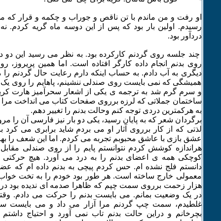
او رفت و من ماندم با تن ناقص و جوراب و چکمه و قرار که
رسیدم. اولین بار بود که پس از این دوسه ماه گریه کردم. نه 
دردآور بود.
چند جلسه روی گردنم کارکرده بود. به نظر می رسید این دو د
روی بدنم انجام داده کارگر افتاده است. اما همین پریروز، ر
دیگری به آب دادم. به حساب اینکه دارم رعایت حال گردنم را
همیشگی که نمی بایست روی صندلی ننشینم، پاهایم را روی یک 
و سرم گرم شد به ترجمه ی یکی از اشعار سحرآمیز هارت کری
ساختمان جملاتی که لرزه برروی صفحات کتاب می انداخت مرا از
به هرکمترین دردی توجه کنم وحالت بدنم را تغییر دهم.
برگردان شعر که به پایان رسید، یکی دو بار نیز فارسی آن را م
لذتی که از کار برروی آثار او می بردم شاید برابری می کرد با
عشق بازی با عاشق محبوبم تجربه می کردم. اما این شعف را به
هراندازه کوشش کردم نتوانستم پایم را از روی صندلی مقابل 
کوچکی همه ی اعضای بدنم را به درد می آورد. هیچ حرکتی ن
دانستم فلج نشده ام. حس کردم پیچی به بدنم داده ام که عض
معمولی خارج ساخته است. هر طور بود خودم را به تخت خواب 
هزار زحمت برروی سمت چپم که ظاهرا صدمه ای ندیده بود درا
در یک وضعیت بمانم. می بایست بدنم را حرکت می دادم. و
غلطیدم، سمت چپ گردنم مرا آزار می داد و می بایست س
بچرخانم و دراین حالت بدنم تاب نمی آورد و احتیاج داشت