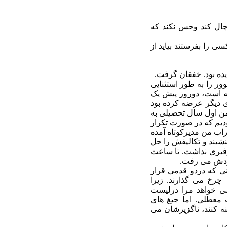
چال کند وحس نکند که
را بفرستند بیاید از
دیده بود. خفقان گرفت.
ر را به طور استثنایی
ته است، دوروز پیش یک
ی دیگر عرضه کرده بود
 من اول سال تحصیلی به
ودیم که در صورت تکرار
اب من مدیرکوتاه آمده
نشیند و تکالیفش را حل
توفیری نداشت. تا ساعت
گردش می رفت.
نی که دردو قدمی قرار
چرخ می گذارند. زیرا
ی خواهد مرا درلیست
 معطلی. اما جیغ های
نه کنند، ناگزیرشان می