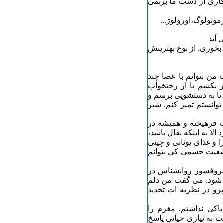
اری از دست ما برنمی
وتولوگ،اورولوژ...
 آید
وری. از نوع بهترینش
من بتوانم با عصا چند
 بکشم یا از رختخواب
تا به دستشویی برسم و
توانستم تمیز کنم. شیر
 فرهیخته و همیشه در
 به اینکه بقال باشد،
ا و غذای یونانی و چینی
وضعیت جسمی کی بتوانم
 پروفسور روانشناس در
قال امواجی که در universe پخش می شود. می گفت من دلم
برو در نظریه ات تجدید
باکی نداشتم. مغزم را
 به نیازی حیاتی پاسخ