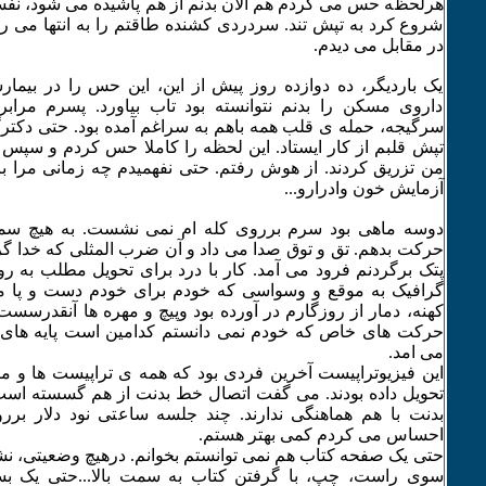
هرلحظه حس می کردم هم الان بدنم از هم پاشیده می شود، نفسم 
شروع کرد به تپش تند. سردردی کشنده طاقتم را به انتها می ر
در مقابل می دیدم.
یک باردیگر، ده دوازده روز پیش از این، این حس را در بیما
داروی مسکن را بدنم نتوانسته بود تاب بیاورد. پسرم مرابرد
سرگیجه، حمله ی قلب همه باهم به سراغم آمده بود. حتی دکت
تپش قلبم از کار ایستاد. این لحظه را کاملا حس کردم و سپس ب
من تزریق کردند. از هوش رفتم. حتی نفهمیدم چه زمانی مرا برد
آزمایش خون وادرارو...
دوسه ماهی بود سرم برروی کله ام نمی نشست. به هیچ سمتی
حرکت بدهم. تق و توق صدا می داد و آن ضرب المثلی که خدا گ
پتک برگردنم فرود می آمد. کار با درد برای تحویل مطلب به رو
گرافیک به موقع و وسواسی که خودم برای خودم دست و پا م
کهنه، دمار از روزگارم در آورده بود وپیچ و مهره ها آنقدرسست
حرکت های خاص که خودم نمی دانستم کدامین است پایه های س
می امد.
این فیزیوتراپیست آخرین فردی بود که همه ی تراپیست ها و 
تحویل داده بودند. می گفت اتصال خط بدنت از هم گسسته ا
بدنت با هم هماهنگی ندارند. چند جلسه ساعتی نود دلار بررو
احساس می کردم کمی بهتر هستم.
حتی یک صفحه کتاب هم نمی توانستم بخوانم. درهیچ وضعیتی، نشس
سوی راست، چپ، با گرفتن کتاب به سمت بالا...حتی یک بس