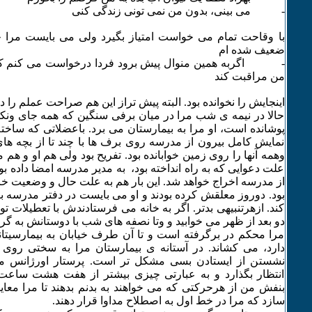
- می بینی، بدون من نمی تونی زندگی کنی
با وقاحت تمام می خواست امتیاز بگیرد ولی می بایست مرا 
ضعیف شده ام
- اگربه همین منوال پیش برود فردا درخواست می کنم کسی 
من مراقبت کند
اینجایش را نخوانده بود. البته پیش تراز این هم صراحت عملم را 
حالا در نیمه ی شب مرا در میان برفی سنگین که همه جای ونکوو
پوشانده است، او مرا به بیمارستان می برد. باعضلاتی که ساخ
نمایش کامل بیرون از مدرسه روی برف ها با چند تا از بچه ها
وهمه آنها را روی زمین خوابانده بود. تفریح بود ولی هم او و هم
علت دعوایی که به راه انداخته بود، به مدیر مدرسه امضا داده ب
از مدرسه اخراج خواهد شد. این بار هم به علت حال و وضعیت خر
بود. دوروز معلقش کرده بودند و او می بایست در دفتر مدرسه ب
کند. ازهرتنبیهی بدتر. اگر به خانه می فرستادندش با تعطیلات 
دو بعد از ظهر می خوابید و وتا نصفه های شب با دوستانش به 
مرا محکم در برگرفته است و تا آن طرف خیابان به بیمارسیتا
دارد، می کشاند. در آستانه ی بیمارستان مرا به سختی روی 
نشستن از ایستادن بسی مشکل تر است. پرستار اورژانس م
انتظار بگذارد و به عبارتی چیزی بیشتر از هفت هشت ساعت
بنفش من از هرحرکتی که می خواهند به بدنم بدهند تا مرا معای
سازد که مرا در خط اول به اصطلاح مداوا قرار دهند.