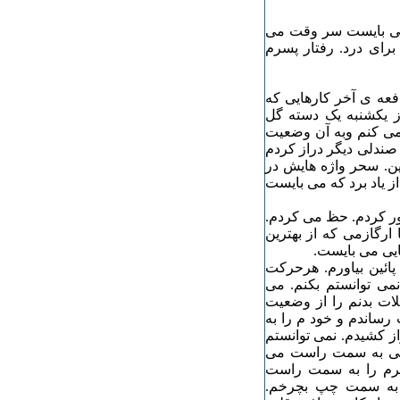
 می بایست سر وقت می
برای درد. رفتار پسرم
فعه ی آخر کارهایی که
وز یکشنبه یک دسته گل
 می کنم وبه آن وضعیت
صندلی دیگر دراز کردم
ن. سحر واژه هایش در
 یاد برد که می بایست
رور کردم. حظ می کردم.
 ارگازمی که از بهترین
ایی می بایست.
پائین بیاورم. هرحرکت
می توانستم بکنم. می
لات بدنم را از وضعیت
رساندم و خود م را به
ز کشیدم. نمی توانستم
قتی به سمت راست می
رم را به سمت راست
م به سمت چپ بچرخم.