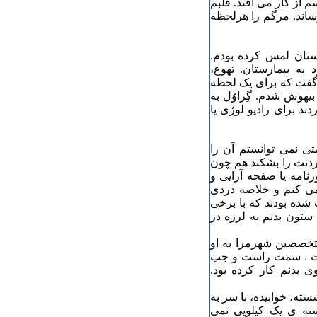
از کار می افتد. قلبم
ساند. مرگم را هرلحظه
رستان لمس کرده بودم.
 به بیمارستان. تهوع،
رگفت که برای یک لحظه
یهوش شدم. گِراوُل به
ند برای رادیو لوژی یا
 نمی توانستم آن را
ردنت را بشکند هم چون
زنامه یا صفحه آرایی و
ی کنم و خلاصه دردی
 شده بودند که با برخی
تون بدنم به لرزه در
متخصصین شهرمرا به او
ست . سمت راست و چپ
ی بدنم کار کرده بود.
ته، خوابیده، با سر به
ته ی یک کیلویی نمی