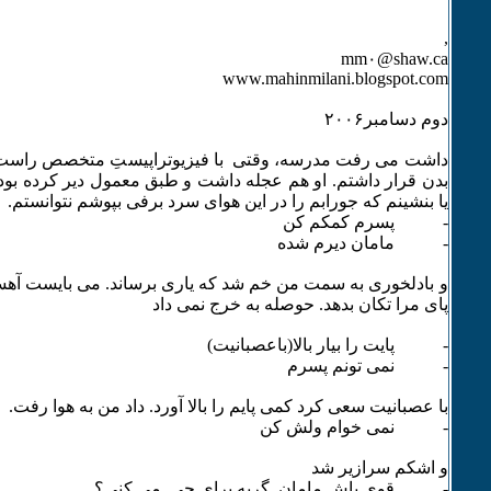
,
mm۰@shaw.ca
www.mahinmilani.blogspot.com
دوم دسامبر۲۰۰۶
داشت می رفت مدرسه، وقتی با فیزیوتراپیستِ متخصص راست 
بدن قرار داشتم. او هم عجله داشت و طبق معمول دیر کرده بود.
یا بنشینم که جورابم را در این هوای سرد برفی بپوشم نتوانستم.
- پسرم کمکم کن
- مامان دیرم شده
و بادلخوری به سمت من خم شد که یاری برساند. می بایست آهست
پای مرا تکان بدهد. حوصله به خرج نمی داد
- پایت را بیار بالا(باعصبانیت)
- نمی تونم پسرم
با عصبانیت سعی کرد کمی پایم را بالا آورد. داد من به هوا رفت.
- نمی خوام ولش کن
و اشکم سرازیر شد
- قوی باش مامان. گریه برای چی می کنی؟