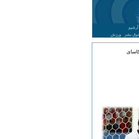
آرشیو
وق بشر
ورزش
 کاسای