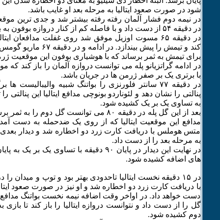
پایان برسد. البته اخطار دی شیلیو به معنای دو اخطاره شدن این 
شود در صورت صعود ایتالیا به مرحله بعد او غایب باشد.
در نیمه دوم فشار آلمان رفته رفته بیشتر شد و جدی ترین موقع
در دقیقه ۵۴ از دست داد و با فاصله کم از کنار دروازه بوفون به بیرون رفت.
در دقیقه ۶۵ مسوت اوزیل موفق شد روی غفلت مدافعان ایتال
کند و تیمش را پیش بیندازد. در
برای تیمش به ثمر برساند که با هوشیاری بوفون این موقعیت ژ
در ادامه گراتزیانو پله می توانست دروازه آلمان را باز کند که مو
با برتری یک بر صفر ژرمن ها در جریان باشد.
در دقیقه ۷۷ سانتر فلورنزی را بواتنگ شبیه والیبالیست ه
پنالتی را نشان دهد و لئوناردو بونوچی مدافع ایتالیا این پنالتی را 
به تساوی یک بر یک کشیده شود.
بعد از این گل پله در دقیقه ۸۰ می توانست گل دوم را
مدافع این موقعیت ایتالیا که از روی یک ضدحمله به دست آمد
متس هوملس با دریافت کارت زرد دو اخطاره شد و دیدار بعدی
به مرحله بعد را از دست داد.
در نهایت این دیدار در پایان ۹۰ دقیقه با تساوی یک 
های اضافه کشیده شود.
در ۱۵ دقیقه نخست ایتالیا تاحدودی بهتر بود و توپ و میدان را د
با دریافت کارت زرد دو اخطاره شد و او نیز در صورت صعود ایتالی
دست خواهد داد. در اواخر وقت اضافه نیمه نخست بواتنگ مدافع
گل را از دست داد و نتوانست دروازه ایتالیا را باز کند تا بازی
دوم کشیده شود.