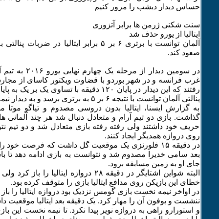
حساس دیدار دیشب را مرور کنیم
سنت شکنی ژرمن ها برابر آتزوری
ایتالیا از یورو حذف شد
آلمان توانست با برتری ۶ بر ۵ برابر ایتالیا در ضر
صعود کند.
در سومین دیدار از مرح
غرب فرانسه و در شهر بوردو با قضاوت ویکتور کاسای از مجارست
رفتند که این دیدار در پایان ۱۲۰ دقیقه با تساوی ی
پنالتی آلمان توانست با نتیجه ۶ بر ۵ به برتری برسد و به دیدار نیمه نهایی راه یابد.
به گزارش ایسنا، ایتالیا بدون دروسی مصدوم و تیاگو موتا مح
گذاشت. بازی دو تیم آرام و متعادل دنبال شد هر چند آلمانی ه
حریف خود داشتند ولی رفته رفته بازی متعادل شد و دو تیم ن
روی دروازه همدیگر ایجاد کنند.
در دقیقه ۱۵ فلورنزی یک موقعیت گل داشت که فرصت خود 
بعد سامی خدیرا مصدوم شد و نتوانست به بازی ادامه دهد تا با
جای او به زمین مسابقه برود.
البته شواین اشتایگر در دقیقه ۲۸ دروازه ایتالیا ر
خطای این بازیکن روی مدافع ایتالیا بازی را متوقف کرده بود.
در اواخر نیمه نخست بازی گومس نزدیک بود دروازه ایتالیا را باز
ننشست و بوفون آن را مهار کرد. یک دقیقه بعد ایتالیا موقعیت 
و استورارو راهی به دروازه نویر پیدا نکرد. تا نیمه نخست این با