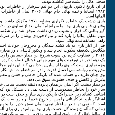
سختی هائی را پشت سر گذاشته بودند.
از آن تاریخ تاکنون بازیهای این دو تیم سرشار از خاطرات بود
۱۹٨۲ اسپانیا و نیمه نهائی جام جهانی 
آلمانها است.
بازی دیشب یک خاطره تکراری مشاب
گیر پنالتی که فراز و نشیب زیادی داشت موفق شد نوار شکست
مهم مقابل ایتالیا را پاره کند و تیم لاجوردی پوشان را در ضر
راهی مسابقه نیمه نهائی شود.
قبل از آغاز بازی به یاد کشته شدگان و مجروحان حوادث اخیر
بنگلادش یکدقیقه سکوت انجام شد و ویکتور کاسای داور مجاری ک
۲۰۱۶ را قضاوت کرده بود سوت شروع این دیدار حساس را زد.
یک دهه اخیر در تورنمنت های مهم جهانی فوتبال قضاوت کرده ان
وجه تمایزی است که وی را از سایرین جدا می کند. این داور م
مدیریت و روانشناسی اعمال قدرت را در امر قضاو ت اش بکار 
وی چنان ظریف و حساب شده که بازیکن خاطی و خشن و معتر
پذیرش و کاهش و حذف خشونت سوق می دهد.
در دیدار دیشب اگر آلمان در همان پانزده دقیقه نخست سامی خد
ساز خود را بخاطر مصدومیت از دست نمی داد مشکل بود که ای
اضافی کشاند زیرا خدیرا یک بازیکن بازی ساز و خلاق است در 
اشتایگر بازو بند کاپیتانی را پس از خروج خدیرا بر بازو بست یک
است که نمی تواند در ساختار تیمی آلمان نقش خدیرا را بخوبی 
زمانی که آلمان زننده گل نخست بازی بود این امیدواری برای آل
از سالها باطل کردن تابوی ایتالیا و پیروزی بر این تیم ممکن شد