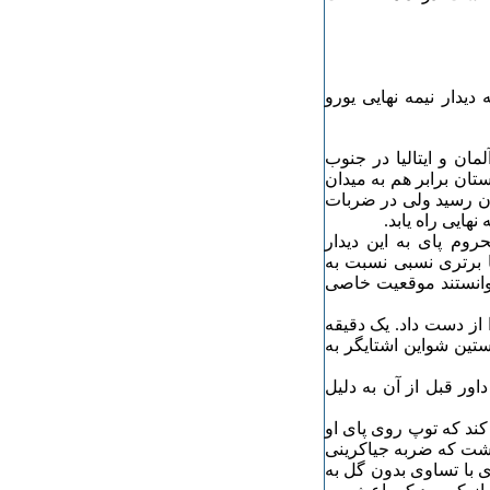
بات پنالتی به دیدار نیمه نهایی یورو
له یک چهارم نهایی یورو ۲۰۱۶ به تیم آلمان و ایتالیا در جنوب
ان برابر هم به میدان
ک بر یک به پایان رسید ولی در ضربات
روم پای به این دیدار
ا برتری نسبی نسبت به
توانستند موقعیت خاصی
را از دست داد. یک دقیقه
ستین شواین اشتایگر به
ا باز کرد ولی داور قبل از آن به دلیل
 کند که توپ روی پای او
داشت که ضربه جیاکرینی
زی با تساوی بدون گل به