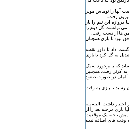
بازیکن بود که باعث می
یت آنها را توماس مولر
یا دروازه این تیم را باز
 ادامه و در دقیقه ۶۷ ماریو گومس می توانست گل دوم را
رمن ها از دست رفت.
فق نبود تا بازی همچنان
ا برگشت داد تا داور نقطه
تبدیل به گل کرد تا بازی
 به ثمر برساند که با برخورد به یک
 به کرنر رفت. همچنین
 آلمان در صورت صعود
بر یک به پایان رسید تا بازی به وقت
ر اختیار داشت. البته پله
ا بازی مرحله بعد را از
 پیش تاخته یک موقعیت
 به وقت های اضافه نیمه