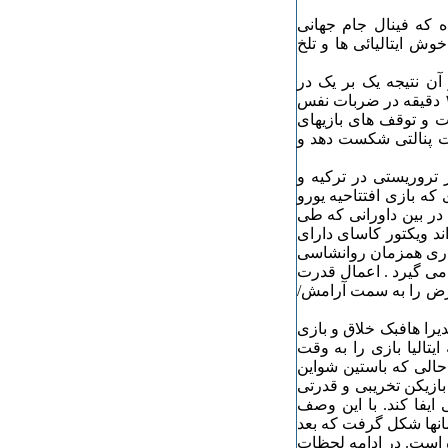
ه که فینال جام جهانی
۲۰۰۶ آلمان از خاطرات خوش ایتالیائی ها و تلخ
ه ۱۹۷۰ مکزیک داشت و آن نتیجه یک بر یک در
وقتهای قانونی بازی بود. اما سرانجام آلمان بعد از تساوی در ۱۲۰ دقیقه در ضربات نفس
 و توقف های بازیهای
بات پنالتی شکست دهد و
 تروریستی در ترکیه و
ه بازی افتتاحیه یورو
 در بین داورانی که طی
د ویکتور کاسای دارای
جاری همزمان روانشاسی
می گیرد . اعمال قدرت
ض را به سمت آرامش/
یرا هافبک خلاق و بازی
تالیا بازی را به وقت
حالی که باستین شواین
 بازیکن تخریبی و قدرتی
ایفا کند. با این وصف
مانها شکل گرفت که بعد
ه است. در ادامه لحظات