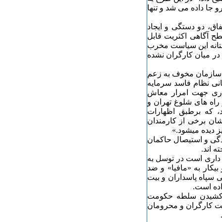
 جا داده می شد و تنها
اق، دو دستگی و ایجاد
طح آگاهی اکثریت قابل
تانه این سیاست مخرب
 در میان کارگران نشده
ن سازمان مخوف به زعم
انی نظام فاسد سرمایه
اری جهت امرار معاش
 راه های شلوغ تهران و
ند، که برطبق اظهارات
ان برخی از کارمندان
ز دیده میشود.»
ندگی و استیصال حاکمان
ه اند.
 داری است در توسل به
یکار به «مافیا» و ضد
 سپاه پاسداران و بیت
ده است.
یر کشیدن سلطه حکومت
ثریت کارگران و محرومان
.