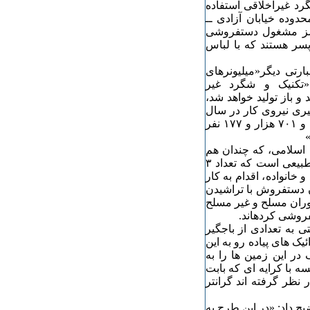
رد غیراخلاقی استفاده
دوده خیابان آزادی ــ
مز مشغول دستفروشی
سر هستند که با لباس
ارتی دیگر«میلیونرهای
«تکنیک و شگرد غیر
و باز تولید خواهد شد،
یری نیروی کار در سال
۱۳۹۴، «تعداد جمعیت فعال(شاغل و بیکار) در کشور ۲۴ میلیون و ۷۰۱ هزار و ۱۷۷ نفر
م اسلامی، که چندان هم
جای اعتماد نیست و آمار بیکاران یقینآ به مراتب بیشتر است، طبیعی است که تعداد ۳
انواده، اقدام به کار
ن دستفروش با تراشیدن
وران مسلح و غیر مسلح
فروشی کردهاند.
ی به تعدادی از باجگیر
ک های پیاده رو به این
در این زمین ها را به
رمقایسه با کرایه ای که بابت
نظر گرفته اند گرانتر
 داد: «در این طرح به