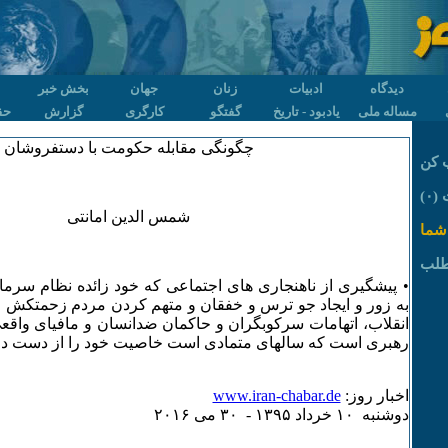
دیدگاه
ادبیات
زنان
جهان
بخش خبر
مساله ملی
یادبود - تاریخ
گفتگو
کارگری
گزارش
حق
چگونگی مقابله حکومت با دستفروشان
 کن
۰)
شمس الدین امانتی
شما
طلب
• پیشگیری از ناهنجاری های اجتماعی که خود زائده نظام سرم
به زور و ایجاد جو ترس و خفقان و متهم کردن مردم زحمتکش و ب
انقلاب، اتهامات سرکوبگران و حاکمان ضدانسان و مافیای واقعی
رهبری است که سالهای متمادی است خاصیت خود را از دست داد
اخبار روز:
www.iran-chabar.de
دوشنبه ۱۰ خرداد ۱٣۹۵ - ٣۰ می ۲۰۱۶