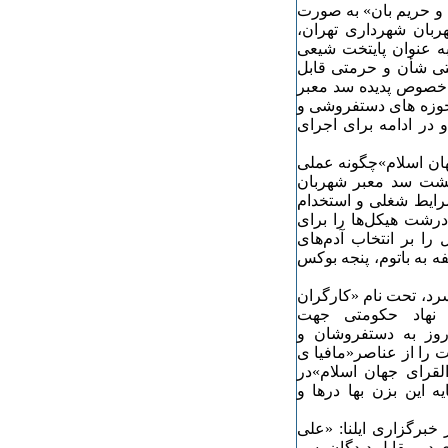
به دو شرکت«شهربان و حریم بان» به صورت
بان شهرداری تهران،
ه عنوان پایتخت شیعی
ستی شأن و حرمتی قابل
ل شویم. به همین منظور به مدت ۶ ماه در خصوص پدیده سد معبر
 حوزه های دستفروشی و
 در ادامه برای اجرای
ن اسلام»چگونه عملی
گشت سد معبر شهربان
ایط شغلی و استخدام
 درشت هیکل‌ها را برای
را بر انتخاب آدم‌های
ه به باتوم، پنجه بوکس
سرد، تحت نام «کارگران
ی رسد، در این نهاد حکومتی جهت
روز به دستفروشان و
 را از عناصر«مافیا ی
لقرای جهان اسلام»در
 این بزن بها درها و
خبرگزاری ایلنا: «علی
در حوالی اتوبان باقری در مقابل دیدگان پسر