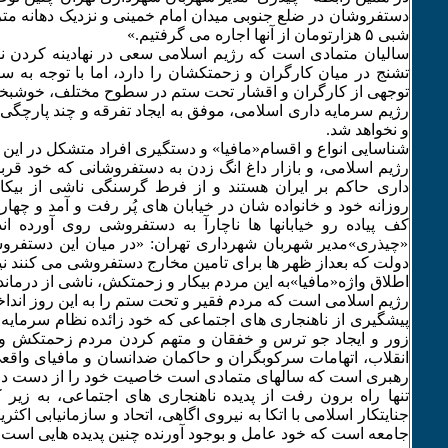
دستفروشان در ضلع جنوبی میدان امام خمینی و نزدیک دهانه مترو
شبی ۵ هزارتومان از آنها اجاره می گرفتیم.»
سالیان متمادی است که رژیم اسلامی سعی در نهادینه کردن نف
تشنج در میان کارگران و زحمتکشان را دارد، اما با توجه به س
توجهی از کارگران و اقشار تحت ستم در سطوح مختلف، خوشبخ
رژیم سرمایه داری اسلامی، موفق به ایجاد تفرقه و چند پارچگی
و نخواهد شد.
شناسایی انواع و اقسام«مافیا» و دستگیری افراد متشکل در ای
رژیم اسلامی، و بازار داغ انگ زدن به دستفروشانی که خود قرب
داری حاکم بر ایران هستند و از فرط گرسنگی ناشی از بیک
روزانه خود و خانواده شان در خیابان های پُر رفت و آمد و چهار
کف پیاده رو خیابانها ها ناچارآ به دستفروشی روی آورده ا
«چیذری»مدیر شهربان شهرداری تهران: «در میان این دستفروش
دولت که بعداز ظهر ها برای تامین مخارج دستفروشی می کنند نی
اطلاق واژه«مافیا»به این مردم بیکار و زحمتکش، ناشی از درما
رژیم اسلامی است که مردم فقیر و تحت ستم را به این روز انداخت
پیشگیری از ناهنجاری های اجتماعی که خود زائده نظام سرمایه
زور و ایجاد جو ترس و خفقان و متهم کردن مردم زحمتکش و ب
انقلاب، اتهامات سرکوبگران و حاکمان ضدانسان و مافیای واقعی
رهبری است که سالهای متمادی است خاصیت خود را از دست دا
تنها راه برون رفت از پدیده ناهنجاری های اجتماعی، به ز
جنایتکار اسلامی با اتکا به نیروی اگاهی، اتحاد و سازمانیابی اک
جامعه است که خود عامل و بوجود آورنده چنین پدیده هایی است