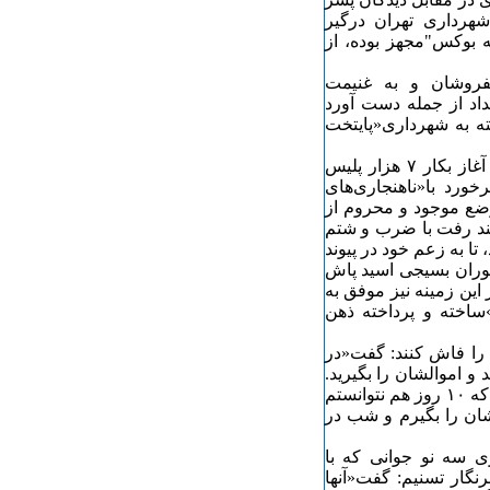
له‌اش با ماموران وابسته به ناحیه چهار از منطقه ۴ شهرداری تهران درگیر
ه بوکس"مجهز بوده، از
فروشان و به غنیمت
میداد از جمله دست آورد
ه به شهرداری«پایتخت
در ادامه این نوع از سیاست فریب، در فروردین ماه ۱۳۹۵، با آغاز بکار ۷ هزار پلیس
ورد با«ناهنجاری‌های
ضع موجود و محروم از
هند رفت با ضرب و شتم
ا به زعم خود در پیوند
موران بسیجی اسید پاش
ین زمینه نیز موفق به
ساخته و پرداخته ذهن
را فاش کنند: گفت«در
 و اموالشان را بگیرید.
زمانی که در منطقه دیگری کار می‌کردم، شرایط به گونه‌ای بود که ۱۰ روز هم نتوانستم
لشان را بگیرم و شب در
ی سه نو جوانی که با
گار تسنیم: گفت«آنها