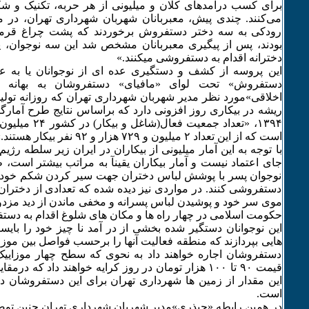
برای کسب درآمدهای کلان و میلیونی از هر حربه، تکنیک و شگ
می‌کنند. چندی پیش، معبربانان شهربان شهرداری تهران، در مح
رودکی به سه دختر دستفروش برخوردند که پشت چراغ قر
بودند، پس از پیگیری معبربانان مشخص شد این سه نوجوان، پ
دخترانه اقدام به دستفروشی میکنند.»
این پروسه از کشف و دستگیری عده ای از نوجوانان یا به عب
دستفروش» تحت لوای «مافیای» دستفروشان به بهانه 
اخلاقی»مورد نظر مدیر شهربان شهرداری تهران که روزانه تولید 
ریشه در بیکاری روز افزونی دارد که براساس نتایج طرح آمارگ
است که از این تعداد ۲ میلیون و ۷۲۹ هزار و ۹۲ نفر بیکار هستند.»
با توجه به این آمار میلیونی از بیکاران در ایران زیر سلطه رژی
نوجوان پسر با پوشش لباس دختران جهت سیر کردن شکم خود و خ
دستفروشی کنند. در مواردی نیز دیده شده که تعدادی از دخترا
موی سر خود و پوشیدن لباس پسرانه و مخفی ماندن از دید مزد
حکومت اسلامی در چهار راه ها و مکان های شلوغ اقدام به دست
این نوجوانان دستگیر شده بخشی از در آمد نا چیز خود را بایست
هایی بپردازند که منطقه فعالیت آنها را برحسب فواصل بین موزائی
دستفروشان اجاره خواهند داد به نحوی که سطح چهار موزاییک 
قیمت ۹۰ تا ۱۰۰ هزار تومان در روز کرایه خواهند داد که د
این مقدار از زمین ها شهرداری تهران برای این دستفروشان در 
است.
در همین رابطه «چیذری»مدیر شهربان شهرداری تهران چنین توضیح