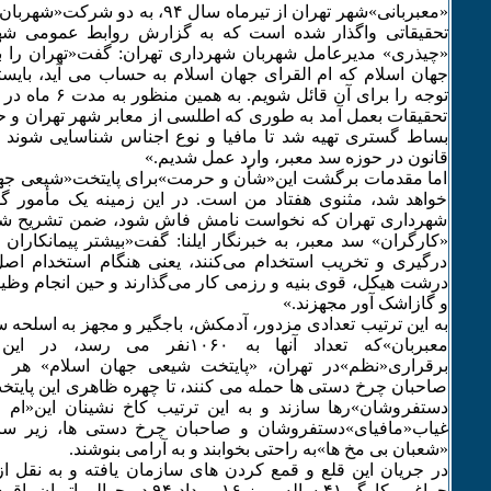
«معبربانی»شهر تهران از تیرماه سال ۹۴، 
تحقیقاتی واگذار شده است که به گزارش روابط عمومی شهر
«چیذری» مدیرعامل شهربان شهرداری تهران: گفت«تهران را ب
جهان اسلام که ام القرای جهان اسلام به حساب می آید، بای
توجه را برای آن قائ
تحقیقات بعمل آمد به طوری که اطلسی از معابر شهر تهران و
بساط گستری تهیه شد تا مافیا و نوع اجناس شناسایی شوند و
قانون در حوزه سد معبر، وارد عمل شدیم.»
اما مقدمات برگشت این«شأن و حرمت»برای پایتخت«شیعی جها
خواهد شد، مثنوی هفتاد من است. در این زمینه یک مأمور 
شهرداری تهران که نخواست نامش فاش شود، ضمن تشریح شر
«کارگران» سد معبر، به خبرنگار ایلنا: گفت«بیشتر پیمانکاران
درگیری و تخریب استخدام می‌کنند، یعنی هنگام استخدام اصل 
درشت هیکل، قوی بنیه و رزمی کار می‌گذارند و حین انجام وظیف
و گازاشک آور مجهزند.»
به این ترتیب تعدادی مزدور، آدمکش، باجگیر و مجهز به اسلحه 
معبربان»که تعداد آنها به ۱۰۶۰نفر م
برقراری«نظم»در تهران، «پایتخت شیعی جهان اسلام» هر 
صاحبان چرخ دستی ها حمله می کنند، تا چهره ظاهری این پایتخت
دستفروشان»رها سازند و به این ترتیب کاخ نشینان این«ام ا
غیاب«مافیای»دستفروشان و صاحبان چرخ دستی ها، زیر سایه
«شعبان بی مخ ها»به راحتی بخوابند و به آرامی بنوشند.
در جریان این قلع و قمع کردن های سازمان یافته و به نقل از 
چراغی، کارگر ۴۱ ساله، روز ۱۶ مرداد ۹۴ 