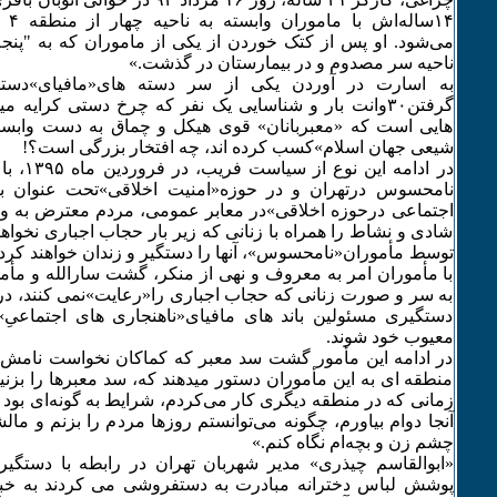
۱۴سا
می‌شود. او پس از کتک خوردن از یکی از ماموران که به "پنج
ناحیه سر مصدوم و در بیمارستان در گذشت.»
به اسارت در آوردن یکی از سر دسته های«مافیای»دست
گرفتن۳۰وانت بار و شناسایی یک نفر که چرخ دستی کرایه 
هایی است که «معبربانان» قوی هیکل و چماق به دست وابست
شیعی جهان اسلام»کسب کرده اند، چه افتخار بزرگی است؟!
نامحسوس درتهران و در حوزه«امنیت اخلاقی»تحت عنوان برخ
اجتماعی درحوزه اخلاقی»در معابر عمومی، مردم معترض به و
شادی و نشاط را همراه با زنانی که زیر بار حجاب اجباری نخوا
توسط مأموران«نامحسوس»، آنها را دستگیر و زندان خواهند کرد، ت
با مأموران امر به معروف و نهی از منکر، گشت سارالله و مأ
به سر و صورت زنانی که حجاب اجباری را«رعایت»نمی کنند، در ا
دستگیری مسئولین باند های مافیای«ناهنجاری های اجتماعیِ»
معیوب خود شوند.
در ادامه این مأمور گشت سد معبر که کماکان نخواست نامش 
منطقه ای به این مأموران دستور میدهند که، سد معبر‌ها را بزنید
آنجا دوام بیاورم، چگونه می‌توانستم روز‌ها مردم را بزنم و ما
چشم زن و بچه‌ام نگاه کنم.»
«ابوالقاسم چیذری» مدیر شهربان تهران در رابطه با دستگیر
پوشش لباس دخترانه مبادرت به دستفروشی می کردند به خبرن