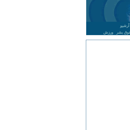
آرشیو
وق بشر
ورزش