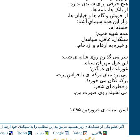
هیچ حرفی برای شنیدن ندارد.
از بانک ها، نامه ها،
از خویش و گام ها و خیابان ها،
و از این همه سیمایِ آشنا؛
خسته ام،
همه شبیه همیم؛
سنگدل، غافل، سیاهدل
و خیره به ارقام و ازدحام.
سر می گذارم روی شانه ی شب:
این غولِ مهربانِ سیاه.
غورباغه ای غمگین؛
می پرد میانِ برکه ای با حواسِ پرت،
برکه تکان می خورد!
و قطره ای شعر:
می نشیند روی صورت من.
اسن. میانه ی فروردین ۱٣۹۵
اگر عضو یکی از شبکه‌های زیر هستید می‌توانید این مطلب را به شبکه‌ی خود ارسال ک
بالاترین
Yahoo
Google
دنباله
Twitter
icious
بازگشت به صفحه نخست