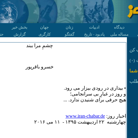
دیدگاه
ادبیات
زنان
جهان
بخش خبر
مساله ملی
یادبود - تاریخ
گفتگو
کارگری
گزارش
حق
چشمِ مرا ببند
 کن
۰)
خسرو باقرپور
شما
طلب
• بیداری در رودی بیزار می رود.
و روز در غبارِ بی سرانجامی؛
هیچ حرفی برای شنیدن ندارد. ...
اخبار روز:
www.iran-chabar.de
چهارشنبه ۲۲ ارديبهشت ۱٣۹۵ - ۱۱ می ۲۰۱۶