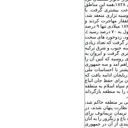
باغ را ترک کردند، با معاهده گلستان و سپس ترکمنچای در سال ۱٨۲٨،همه این مناطق
رعت بیشتری گرفت. با
اتوری عثمانی و روسیه تزاری منعقد شد،
فقاز مهاجرت کردند و
برخی از آنان در صفوف نظامی روسیه قرار گرفتند. ( در سال ۱٨۲٣ میلادی تنها ۹ درصد
از مردم قره باغ ارمنی بودند که این درصد در پایان جنگ جهانی اول به ۷۰ درصد رسید )،
 بود، زدوخورد های سخت
ر گرفت که تعداد زیادی
ای ۱۹۱۴ تا ۱٨ میلادی ) و ارامنه جنوب و شرق ترکیه
تری گرفت و ایروان به
۱ و فروپاشی امپراتوری روسیه که لنین آن را
راهم آمد و سه جمهوری
یشتر با احساسات ملی
ربایجان ادامه یافت که
ن برای حفظ جان اتباع
ام سپاه اسلام به منطقه
را به منطقه بازگرداند
.
نوینی بر منطقه حاکم شد،
ظارت پنهان شدند، در
نریمان نریمانوف برای
غ و زنگزور را به آنان
یندی از آن در جمهوری