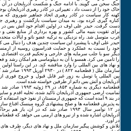
خاک خود را از دست داد ، تغییراتی در کادر رهبری آذربایجان بوج
کهنه کار سیاست در کادر رهبری اتحاد جماهیر شوروی که م
کناره گیری کرده بود، به میدان سیاست بازگشت و رهبری جمه
دست گرفت. حیدر علی اوف در اولین اقدام خود آتش بس در 
برای تقویت بنییه مالی کشور و بهره برداری از منابع نفتی و
غرب متوسل شد. راه نزدیکی به ترکیه عضو ناتو و ایالات متحده
حیدر علی اوف با پیشبرد این سیاست چندین هدف را دنبال می ک
خود را نسبت به عملکرد و حمایت فدراسیون روسیه از ارمنست
دیگر سو با جلب سرمایه های خارجی و تحکیم قدرت اقتصادی 
را تامین می کرد. همسو با آن به دیپلوماسی هم امکان رشد و فع
و نهاد های بین المللی را وارد مناقشه کند. در این راستا اولی
سازمان ملل ( قطعنامه ٨۲۲ 
بین المللی با توسل به زور غیر قابل قبول و خروج فوری از
آذربایجان و آتش بس دائم از طرفین خواسته شده است.
قطعنامه دیگری به شماره ٣
تمامیت ارضی جمهوری آذربایجان تاکید شده، تخلیه اقدم و سای
در بند ۹ آمده است که جمهوری ارمنستان از نفوذ خود استفاده 
در ۱۲ نوامبر سال ۱۹۹٣ صادر شد که در آن، باز
آذربایجان اشاره شده و از نیرو های ارمنی می خواهد که قطعنامه
در آورد.
تلاش و کوشش پیگیر سازمان ملل و نهاد های دیگر، طرف های در