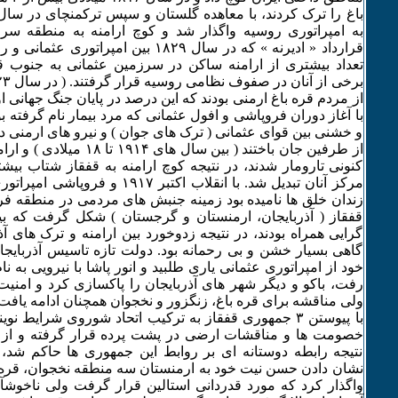
به امپراتوری روسیه واگذار شد و کوچ ارامنه به منطقه س
قرارداد « ادیرنه » که در سال ۱٨۲۹ بین امپر
تعداد بیشتری از ارامنه ساکن در سرزمین عثمانی به جنوب ق
با آغاز دوران فروپاشی و افول عثمانی که مرد بیمار نام گرفته
و خشنی بین قوای عثمانی ( ترک های جوان ) و نیرو های ارمنی د
از طرفین جان باختند ( بین سال ه
کنونی تارومار شدند، در نتیجه کوچ ارامنه به قفقاز شتاب بیش
مرکز آنان تبدیل شد. با انقلاب اکتبر ۹۱۷
زندان خلق ها نامیده بود زمینه جنبش های مردمی در منطقه ف
قفقاز ( آذربایجان، ارمنستان و گرجستان ) شکل گرفت که ب
گرایی همراه بودند، در نتیجه زدوخورد بین ارامنه و ترک های آذ
گاهی بسیار خشن و بی رحمانه بود. دولت تازه تاسیس آذربایجا
خود از امپراتوری عثمانی یاری طلبید و انور پاشا با نیرویی به ن
رفت، باکو و دیگر شهر های آذربایجان را پاکسازی کرد و امنیت 
ولی مناقشه برای قره باغ، زنگزور و نخجوان همچنان ادامه یافت
با پیوستن ٣ جمهوری قفقاز به ترکیب اتحاد شوروی شرایط 
خصومت ها و مناقشات ارضی در پشت پرده قرار گرفته و از ن
نتیجه رابطه دوستانه ای بر روابط این جمهوری ها حاکم شد، 
نشان دادن حسن نیت خود به ارمنستان سه منطقه نخجوان، قره با
واگذار کرد که مورد قدردانی استالین قرار گرفت ولی ناخوشآ