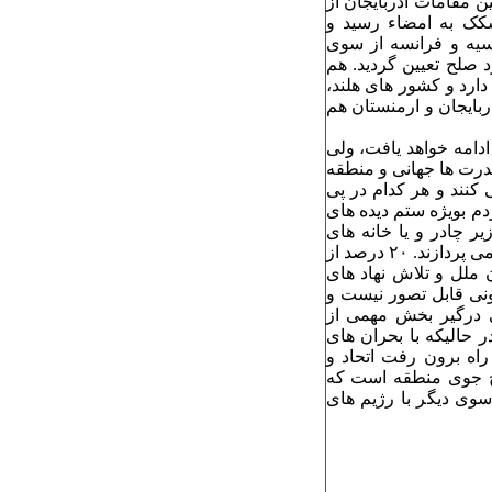
تش بس بین مقامات آذربایجان از
کک به امضاء رسید و
سیه و فرانسه از سوی
 صلح تعیین گردید. هم
ارد و کشور های هلند،
ذربایجان و ارمنستان هم
دامه خواهد یافت، ولی
قدرت ها جهانی و منطقه
نند و هر کدام در پی
دم بویژه ستم دیده های
ر چادر و یا خانه های
موقت زندگی می کنند، بهای آن و جنگ بی پایان و خانمانسوز را می پردازند. ۲۰ درصد از
ملل و تلاش نهاد های
ونی قابل تصور نیست و
ی درگیر بخش مهمی از
 حالیکه با بحران های
اه برون رفت اتحاد و
ح جوی منطقه است که
سوی دیگر با رژیم های