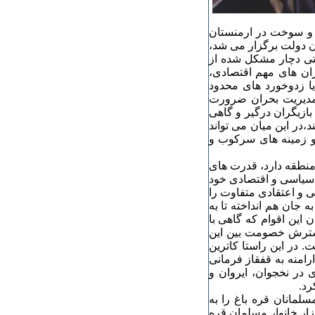
 و سوخت در ارمنستان
ان دولت برگزار می شد،
فتی دچار مشکل شده از
ران های مهم اقتصادی،
ا زدوخورد های محدود
 مدیریت بحران ضرورت
بازیگران درگیر و گاهی
،در این میان می تواند
 و زمینه های سرکوب و
ر منطقه دارد، قدرت های
 سیاسی و اقتصادی خود
نی و اعتقادی متفاوت را
ه جان هم انداخته تا به
 این اقوام که گاهی با
گسترش خصومت بین این
ت. در این راستا کاترین
رامنه به قفقاز فرمانی
در نخجوان، ایروان و
رد.
لمانان قره باغ را به
اخلی ایران کوچ داد و در سال ۱٨۱۶ میلادی بیش از ۴ هزار خانوار مسلمان قره