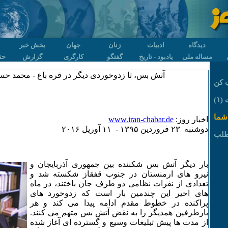
دیدگاه
ادبیات
زنان
جهان
بخش خبر
مساله ملی
یادبود - تاریخ
گفتگو
کارگری
گزارش
حق
آتش بس، تا زدوخوردی دیگر در قره باغ - محمد حس
 کن
۱)
شما
اخبار روز:
www.iran-chabar.de
دوشنبه ۲٣ فروردين ۱٣۹۵ - ۱۱ آوريل ۲۰۱۶
طلب
بار دیگر آتش بس شکننده بین جمهوری آذربایجان و
نیرو های ارمنستان در جنوب قفقاز شکسته شد و
تعدادی از نفرات نظامی دو طرف جان باختند، در ماه
های اخیر این چندمین بار است که زدوخورد های
پراکنده در خطوط مقدم ادامه پیدا می کند و هر
بارطرفین همدیگر را به نقض آتش بس متهم می کنند.
از مدت ها پیش تبلیغات وسیع و گسترده ای آغاز شده