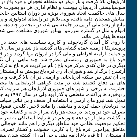
سوسیالیستی آذربایجان پیوست و نظام اداری هر دو بصورت خو
سال های حاکمیت اتحاد شوروی بویژه در دوران استالین جابج
مناطق همچنان ادامه یافت، ولی تلاش در راستای ایدولوژی و پ
مانع از رشد ملی گرایی در جامعه می شد، در نتیجه در چند دهه بر
اقوام و ملل در گستره سرزمین پهناور شوروی مشاهده نمی شد و 
دیده ها پنهان می ماند.
با روی کار آمدن گارباچوف و کاربرد سیاست های جدید در
و حمایت ارامنه افراطی و ملی گرا در ایروان برپا گردید و در قط
قره باغ به جمهوری ارمنستان مطرح شد. چند ماهی از آن نگ
دیگری در خان کندی مرکز قره باغ ( نام مرکزیت قره باغ به ترک
آرتساخ ) برگذار شد و شورای اداری قره باغ پیوستن به ارمنستان 
پی آن تنش بین سکنه آذربایجانی و ارمنی در آن بالا گرفت و ب
های بی دفاع کشیده شد، در مدت کوتاهی آذربایجانی ها مجب
خشونت به برخی از شهر های جمهوری آذربایجان هم سرایت ک
زدوخورد ها پرا
تبدیل شد. نیرو های ارمنی با استفاده از ضعف و بی ثباتی سیاسی
به آذربایجان حمله کردند و مناطقی را مانند لاچین، کلبجر، فضولی
تصرف خود درآوردند. در نتیجه هزاران نفر از خانه و کاشانه خود 
با گذشت بیش از دو دهه هنوز هم در شرایط اسفناکی به سر می
تحکیم موقعیت نظامی خود مناطق دیگری را هم مانند خوجالی،
مناطق پیرامونی قره باغ را با کاربرد خشونت و کشتار تصرف ک