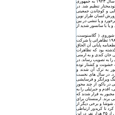
آذربایجان بالا گرفت و بار دیگر دو منطقه نخجوان و قره باغ در سال ۱۹۲٣ به جمهوری
دمختار تنظیم شد. در
ایی و کوچاندن جمعیتی
رورش انسان طراز نوین
خورد و یا تنشی در بین
یا با سانسور شدید از
 شوروی ( گلاسنوست،
پروستریکا ) زمینه عقده گشایی های گذشته باز شد و در سال ۱۹٨۷ تظاهراتی با شرکت
عنامه پایانی آن الحاق
ذشته بود که تظاهرات
ی خان کندی و به ارمنی
را به تصویب رساند. در
ه خشونت و کشتار توده
ور به ترک آن شدند و
رد. در سال های نخست
کنده، مقطعی و گذرا بود ولی در سال ۱۹۹۲ به جنگ ویرانگر و فرسایشی
 در باکو، از چند محور
، اقدم و جبرئیلی را به
مجبور به فرار شدند که
 برند. ارمنستان برای
 شوشا و برخی دیگر از
رد تا کریدور ارتباطی
ارمنستان را تا قره باغ ادامه دهد. برخی آمار از کشته شدن بیش از ٣۵ هزار نفر در این