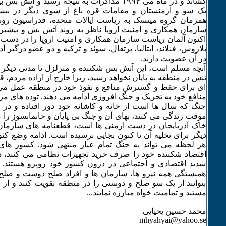
کشاند و در ماه می ۱۹۹۴ مذاکرات به نتیجه رسید و آ
یک سو و ارمنستان و مقامات قره باغ از سوی دیگر در بیش
همزمان گروه مینسک به ریاست ایالات متحده، فدراسیون رو
سازمان همکاری و امنیت اروپا ناظر به روند آتش بس و پیشبرد
اکنون آلمان ریاست سازمان همکاری و امنیت اروپا را در دست د
بلاروس، فنلاند، ایتالیا، پرتقال، سوئد و ترکیه و دو عضو درگیر آ
در آن عضویت دارند.
آنچه مسلم است، این آتش بس شکننده و متزلزل تا مدتی دیگر ا
تنش در منطقه به پایان نخواهد رسید، زیرا خارج از اراده مردم، 
ای برای حفظ و گسترش منافع و نفوذ خود در منطقه عمل می ک
منافع خود به تحریک و جنگ افروزی ادامه می دهند. توده های مر
جنگ که سال ها است از خانه و کاشانه خود دور افتاده و در زی
خاک آذربایجان در دست ارمنی ها است، قطعنامه های سازمان 
دیگر برای تخلیه آن تا کنون بجایی نرسیده است. ادامه وضع کن
هر لحظه می تواند به جنگ تمام عیار منتهی شود. کشور ها
اقتصاد شکننده خود را صرف خرید تجهیزات نظامی می کنند، در
شدید اقتصادی و اجتماعی در درون کشور خود روبرو هستند. ر
همبستگی همه نیرو ها، سازمان ها و افراد صلح دوست و صل
بتوانند از یک سو صلح و دوستی را در منطقه تقویت کنند و از 
مستبد و تمامیت خواه مبارزه نمایند...
محمد حسین یحیایی
mhyahyai@yahoo.se