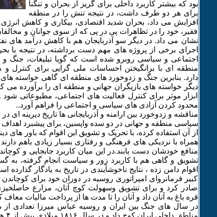
بود که بیشتر کاربرد داخلی برای گریز از بحران و تنگنا
برای هر دو طرف داشت، در نتیجه تنش را در منطقه
افزایش می داد، بحران شدید اقتصادی، بیکاری و کاهش انرژی
فقیر، خود را در تظاهرات پی در پی که از سوی جوانان و مخالف
نشان می داد. در دیگر سو آذربایجان هم با کاهش درآمد های ن
اجرای برخی از پروژه های مهم دست برداشته، در نتیجه با بح
اجتماعی و سیاسی روبرو شده است که گویا تبلیغات، جنگ و ی
منطقه ای با برانگیختن احساسات ملی گرایی برای کنترل و
دارد. بنابرین جنگ و زدوخورد های منطقه ای گاهی خواسته های 
دیگر خواسته های بازیگران جهانی و منطقه ای را برآورده می کند
ابزار موثر برای کنترل فعالیت های اجتماعی، مطبوعاتی شود
محدود کردن آزادی های سیاسی و اجتماعی را فراهم آورد..
مناقشه و زدوخورد بین ارامنه و آذربایجانی ها تاریخ دیرینه ای د
سیاسی منطقه و جهانی در دو سده واپسین، برای پیشبرد اهداف
از آن استفاده کرده، با تحریک و تشویق این اقوام که باور های دی
همراه با نزدیکی های فرهنگی و رفتاری بسیار زیادی باهم دارند ب
منافع خودشان دست یابند.در این میان کاربرد جابجایی و کوچاندن
تشویق و گاهی هم با کاربرد زور و سیاست انجام گرفته، به 
اقوام دامن زده ، نتایج ناخوشآیندی در تاریخ به یادگار گذارده اس
کبیر فرمانروای امپراتوری روسیه در دوران خود برای کوچاندن ا
صادر کرد و برای تشویق وسهولت کوچ آنان، مزارع حاصلخیزی 
قره باغ به آنان داد و آنان را تا مدت ها از پرداخت مالیات معاف ک
در سال های جنگ بین ایران و روسیه عباس میرزا تعدادی از مس
مناطق د