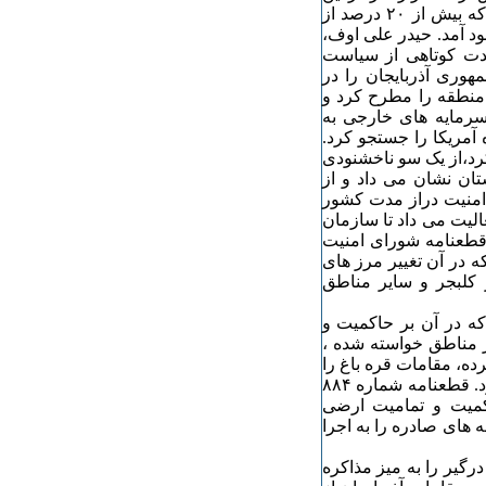
جنگ سخن می گویند. با ادامه جنگ و شکست آذربایجان در آن که بیش از ۲۰ درصد از
ود آمد. حیدر علی اوف،
دت کوتاهی از سیاست
وری آذربایجان را در
منطقه را مطرح کرد و
 سرمایه های خارجی به
 آمریکا را جستجو کرد.
رد،از یک سو ناخشنودی
ان نشان می داد و از
امنیت دراز مدت کشور
الیت می داد تا سازمان
ن قطعنامه شورای امنیت
) در ۲۹٣۰ آوریل ۱۹۹٣ صادر شد که در آن تغییر مرز های
 کلبجر و سایر مناطق
٨۵، در ۲۹ ژوئیه ۱۹۹٣ صادر شد که در آن بر حاکمیت و
ر مناطق خواسته شده ،
کرده، مقامات قره باغ را
به پذیرش قطعنامه ها و صلح پیشنهادی گروه مینسک اقناع سازد. قطعنامه شماره ٨٨۴
 هم برحاکمیت و تمامیت ارضی
 های صادره را به اجرا
گیر را به میز مذاکره