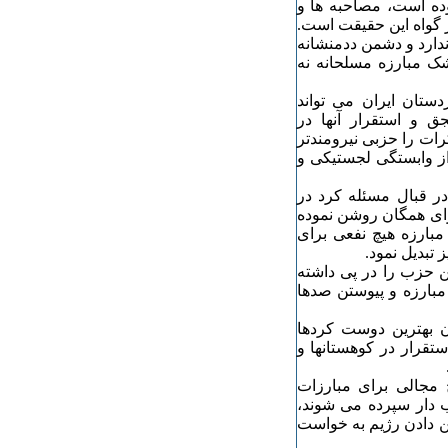
ده است، مصاحبه ها و
 گواه این حقیقت است.
ندارد و دشمن ددمنشانه
شک مبارزه مسلحانه نه
تان ایران می تواند
و استقرار آنها در
ات را حزبی نیرومندتر
 از وابستگی لجستیکی و
در قبال مسئله کرد در
رای همگان روشن نموده
بارزه هیچ نفعی برای
 تبدیل نمود.
ن حزب را در پی داشته
بارزه و پیوستن صدها
 بهترین دوست کردها
قرار در کوهستانها و
چ مجالی برای مبارزات
ب دار سپرده می شوند،
تن دادن رژیم به خواست