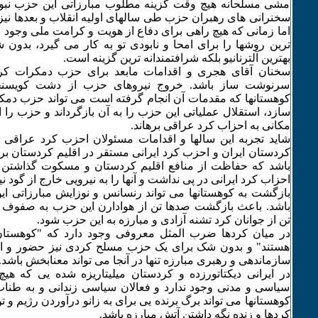
مشی مسلحانه هیچ وقت گزینه مطلوب مبارزاتی این حزب نبو
سخنرانی های رهبران حزب طی سالهای اولیه انقلاب و بعدها نیز
اما زمانی که هیچ راهی برای دفاع از هویت و کرامت ملی وجود 
ترین روشها را برای امحا و نابودی تو به کار می گیرد، بدون 
بهترین آلترنانیو بلکه شرافتمندانه ترین گزینه است.
سخنان آقای هجری و اقدامات مابعد برای حزب دمکرات کردس
سرنوشت ساز باشد. خروج نیروهای حزب از دشت کویسنجق 
کوهستانها که مقدمات آن انجام گرفته است می تواند حزب دمکر
سازد، استقلال عملیاتی این حزب را به آن بازگرداند و حزب را
مکانی به احزاب کرد عراقی برهاند.
شاید تجربه این سالها و اقدامات مسئولان احزب کرد عراقی 
کردستان ایران و احزب کرد ایرانی مستقر در اقلیم کردستان ب
باشد که حفاظت از منافع اقلیم کردستان و مسکوت گذاشتن م
احزاب کرد ایرانی در پی نداشت و آنها را به نیرویی خارج از گود نیز
بازگشت به کوهستانها می تواند رنسانس و نوزایش مبارزاتی ای
باشد. باعث بازگشت صدها تن از هوادارن این حزب به صفوف م
تن از جوانان کرد تشنه آزادی و مبارزه به این حزب شود.
در میان کردها ضرب المثل معروفی وجود دارد که "کوهستان
هستند" و بدون شک برای یک حزب مسلح کردی نیز حضور و است
سازماندهی و رهبری مبارزه تنها در آنجا می تواند معنابخش باشد.
در ایرانی دیکتاتورزده و کردستان میلیتاریزه شده یی که هی
سیاسی و مدنی وجود ندارد و فعالان سیاسی زندانی و به طنا
کوهستانها می تواند برگ برنده یی برای به زانو درآوردن رژیم و 
کردها و زنده نگه داشتن آتش مبارزه باشد.