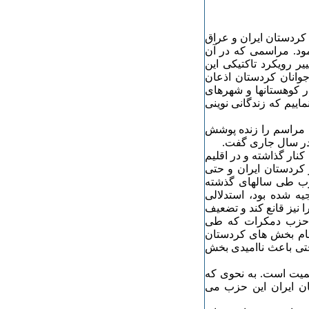
زی کردستان ایران و عراق
ود. مراسمی که در آن
ر رویکرد تاکتیکی این
انان کردستان اذعان
در کوهستانها و شهرهای
اییم که زندگانی نوینی
 مراسم را زنده پوشش
 در سال جاری گفت.
ار گذاشته و در اقلیم
کردستان ایران و حتی
حزب طی سالهای گذشته
ه شده بود، استدلالی
نیز قانع کند و تضعیف
ه حزب دمکرات که طی
زب مسلح تمام بخش های کردستان
حتی باعث ناامیدی بخش
اهمیت است. به نحوی که
ن ایران این حزب می