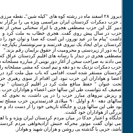
دیروز ۲٨ اسفند ماه در رشته کوه های "کیله شین"ـ نقطه مر
ـ حزب دمکرات کردستان ایران مراسمی ویژه یی را برگزار نم
دبیر کل این حزب مصطفی هجری با ایراد سخنانی سخن از تغیی
حزب در سال پیش روی گفت. هجری خطاب به ملت کرد و جو
داشت "پیام ما در عید نوروز، این است که صدا و توان خود را 
کردستان برای ایجاد یک نیروی قدرتمند و سرنوشتساز یکپارچه نم
را به دور از زیردستی و محرومیت از حقوق برایمان رقم بزند."
مصطفی هجری در دیدار با رسانه های اقلیم کردستان عراق که
می دادند به صراحت سخن از آغاز دور نوینی از مبارزه مسلحانه
حزب دمکرات نزدیک به دو دهه و نیم است که مشی مسلحانه را کن
کردستان مستقر شده است. اقدامی که باب میل ملت کرد در 
اعضا و هواداران این حزب نبود. این اقدام از سوی رهبری 
تحت عنوان " حفظ منافع ملت کرد در اقلیم کردستان " توجی
ضعیف که نتوانست طی این سالها حتی اعضاء و هواداران حزب را 
و ریزش نیروهای مبارز حزب را در پی داشت، به نحوی ک
سالهای دهه ٨۰ و اوایل ۹۰ میلادی قدرتمندترین ح
بود طی این سالها وزن و جایگاه تاریخی خود را از دست داد و 
بزرگی از هواداران خود گشت.
جایگاه و اعتبار حدکا در میان مردم کردستان ایران ویژه و با 
می توان گفت موتور محرکه جنبش آزادیخواهی مردم کردستا
باشد، حزبی با گذشته یی روشن و هزاران شهید و هوادار.