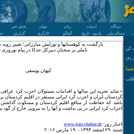
دیدگاه
ادبیات
زنان
جهان
بخش خبر
مساله ملی
یادبود - تاریخ
گفتگو
کارگری
گزارش
حق
بازگشت به کوهستانها و نوزایش مبارزاتی؛ تغییر رویه م
 کن
تاملی بر سخنان دبیرکل حدکا در پیام نوروزی ۱۳۹۵
۶)
شما
کیهان یوسفی
طلب
• شاید تجربه این سالها و اقدامات مسئولان احزب کرد عراقی 
کردستان ایران و احزب کرد ایرانی مستقر در اقلیم کردستان ب
باشد که حفاظت از منافع اقلیم کردستان و مسکوت گذاشتن م
احزاب کرد ایرانی در پی نداشت و آنها را به نیرویی خارج از گود نیز 
اخبار روز:
www.iran-chabar.de
شنبه ۲۹ اسفند ۱٣۹۴ - ۱۹ مارس ۲۰۱۶