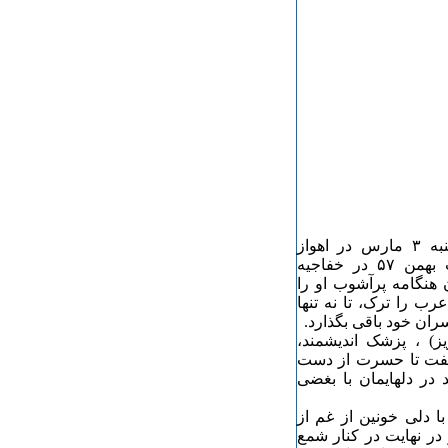
عزیز عزیزی، دبیر بازنشسته آموزش و پرورش، روز پنجشنبه ٣ مارس در اهواز
درگذشت. عزیز، زندانی رژیم شاه و یکی از فعالان انقلاب بهمن ۵۷ در خفاجیه
 هنگامه پرآشوب او را
رب را ترک، تا نه تنها
ان خود باقی بگذارد.
) ، پزشک اندیشمند،
 گفت تا حسرت از دست
 در دلهایمان با بغضی
ا دلی خونین از غم از
در نهایت در کنار شمع