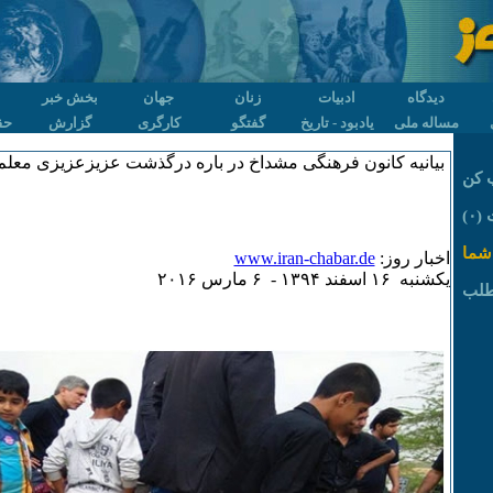
دیدگاه
ادبیات
زنان
جهان
بخش خبر
مساله ملی
یادبود - تاریخ
گفتگو
کارگری
گزارش
حق
بیانیه کانون فرهنگی مشداخ در باره درگذشت عزیزعزیزی معل
 کن
۰)
شما
اخبار روز:
www.iran-chabar.de
يکشنبه ۱۶ اسفند ۱٣۹۴ - ۶ مارس ۲۰۱۶
طلب