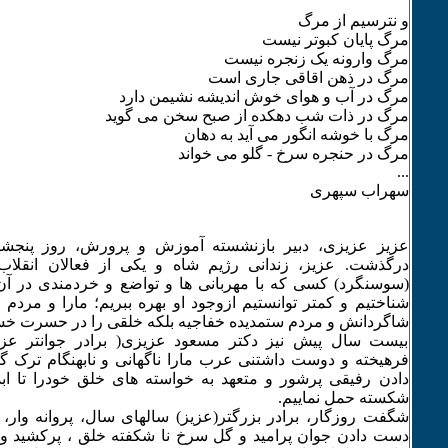
و نترسیم از مرگ
مرگ پایان کبوتر نیست
مرگ وارونه یک زنجره نیست
مرگ در ذهن اقاقی جاری است
مرگ در آب و هوای خوش اندیشه نشیمن دارد
مرگ در ذات شب دهکده از صبح سخن می گوید
مرگ با خوشه انگور می آید به دهان
مرگ در حنجره سرخ - گلو می خواند
...
سهراب سپهری
(سوسنگرد) کسی که با مهربانی ها و تواضع و خردمندی در آن
شناختیم و کمتر توانستیم ازوجود او بهره ببریم؛ مارا و مردم ع
شاگردانش و مردم ستمدیده خفاجیه بلکه خلقی را در حسرت خسر
بیست سال پیش نیز دکتر مسعود عزیزی( برادر جوانتر عزیز
فرهیخته و دوست داشتنی عرب مارا ناگهانی و نابهنگام ترک
دادن رفیقی پرشور و متعهد به خواسته های خلق خودرا تا ابد
شکسته حمل نماییم.
شگفت روزگار، برادر بزرگتر(عزیز) سالهای سال، پروانه وار، ب
دست دادن جوان پرامید و گل سرخ نا شکفته خلق ، پرکشید و 