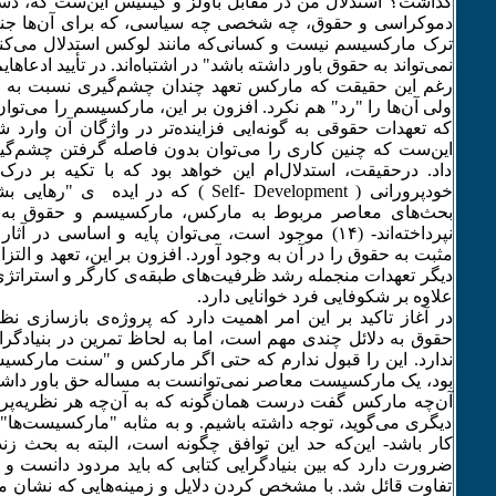
گذاشت؟ استدلال من در مقابل باولز و گینتیس این‌ست که، دس
دموکراسی و حقوق، چه شخصی چه سیاسی، که برای آن‌ها جنبه 
ترک مارکسیسم نیست و کسانی‌که مانند لوکس استدلال می‌ک
نمی‌تواند به حقوق باور داشته باشد" در اشتباه‌اند. در تأیید ادعاها
رغم این حقیقت که مارکس تعهد چندان چشم‌گیری نسبت به حق
ولی آن‌ها را "رد" هم نکرد. افزون بر این، مارکسیسم را می‌تو
که تعهدات حقوقی به گونه‌ایی فزاینده‌تر در واژگان آن وارد 
این‌ست که چنین کاری را می‌توان بدون فاصله گرفتن چشم‌گی
داد. درحقیقت، استدلال‌ام این خواهد بود که با تکیه بر در
خودپرورانی ( Self- Development ) که در ایده
بحث‌های معاصر مربوط به مارکس، مارکسیسم و حقوق به نح
نپرداخته‌اند- (۱۴) موجود است، می‌توان پایه و اساسی د
مثبت به حقوق را در آن به وجود آورد. افزون بر این، تعهد و التزا
دیگر تعهدات منجمله رشد ظرفیت‌های طبقه‌ی کارگر و استرات
علاوه بر شکوفایی فرد خوانایی دارد.
در آغاز تاکید بر این امر اهمیت دارد که پروژه‌ی بازسازی ن
حقوق به دلائل چندی مهم است، اما به لحاظ تمرین در بنیادگ
ندارد. این را قبول ندارم که حتی اگر مارکس و "سنت مارکسی
بود، یک مارکسیست معاصر نمی‌توانست به مساله حق باور داشته 
آن‌چه مارکس گفت درست همان‌گونه که به آن‌چه هر نظریه‌پرد
دیگری می‌گوید، توجه داشته باشیم. و به مثابه "مارکسیست‌ها" ب
کار باشد- این‌که حد این توافق چگونه است، البته به بحث زن
ضرورت دارد که بین بنیادگرایی کتابی که باید مردود دانست و 
تفاوت قائل شد. با مشخص کردن دلایل و زمینه‌هایی که نشان 