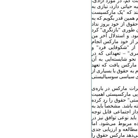
ت کم، در مورد آزادی،
حیاتی دارد، نیازی به
نند که "یک مارکسیست
یم همین قدر بگویم که به
وق از خود بروز نداد
ان طوری "بازنگری" کرد
شود. و استدلال آخر من
ر از خود مارکس انجام
ک از "شکوفایی فرد" و
 ‌ ی "رهایی بشری" – تعهداتی که در
و شایسته‌ایی به آن
ر آثار مارکس یافت که تعهد
م به حقوق با بسیاری از
ژی سیاسی سوسیالیستی
ظرات مارکس در باره‌ی
رایی مارکسیستی اهمیت
ستی" حقوق را رد کرده
باشد. مشخصاً باید به
از اجتماعی قابل توجه
اید نوعی توافق نیز در
ده مربوط می‌شود. اما
مطالعه و ارزیابی جدی
می‌دهد مارکس حقوق را