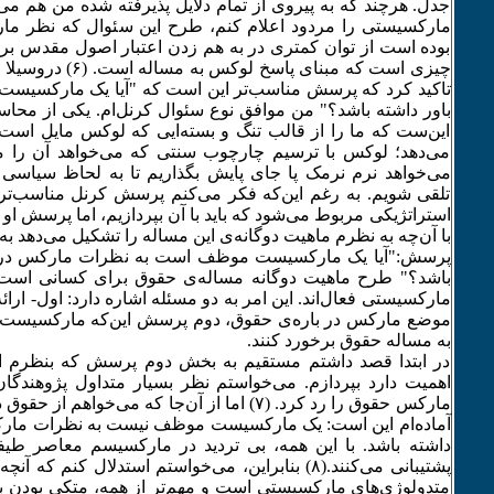
جدل. هرچند که به پیروی از تمام دلایل پذیرفته شده من هم 
مارکسیستی را مردود اعلام کنم، طرح این سئوال که نظر ما
بوده است از توان کمتری در به هم زدن اعتبار اصول مقدس بر
چیزی است که مبنای پاسخ 
تاکید کرد که پرسش مناسب‌تر این است که "آیا یک مارکسی
باور داشته باشد؟" من موافق نوع سئوال کرنل‌ام. یکی از محا
این‌ست که ما را از قالب تنگ و بسته‌ایی که لوکس مایل است 
می‌دهد؛ لوکس با ترسیم چارچوب سنتی که می‌خواهد آن را ما
می‌خواهد نرم نرمک پا جای پایش بگذاریم تا به لحاظ سیاسی 
تلقی شویم. به رغم این‌که فکر می‌کنم پرسش کرنل مناسب‌ت
استراتژیکی مربوط می‌شود که باید با آن بپردازیم، اما پرسش او 
با آن‌چه به نظرم ماهیت دوگانه‌ی این مساله را تشکیل می‌دهد ب
پرسش:"آیا یک مارکسیست موظف است به نظرات مارکس در با
باشد؟" طرح ماهیت دوگانه مساله‌ی حقوق برای کسانی اس
مارکسیستی فعال‌اند. این امر به دو مسئله اشاره دارد: اول- ارا
موضع مارکس در باره‌ی حقوق، دوم پرسش این‌که مارکسیست ه
به مساله حقوق برخورد کنند.
در ابتدا قصد داشتم مستقیم به بخش دوم پرسش که بنظرم ا
اهمیت دارد بپردازم. می‌خواستم نظر بسیار متداول پژوهندگان 
مارکس حقوق را رد کرد. (۷) اما از آن‌جا که می‌خوا
آماده‌ام این است: یک مارکسیست موظف نیست به نظرات مارک
داشته باشد. با این همه، بی تردید در مارکسیسم معاصر طی
پشتیبانی می‌کنند.(٨) بنابراین، می‌خواستم استدلال کنم ک
متدولوژی‌های مارکسیستی است و مهم‌تر از همه، متکی بودن 