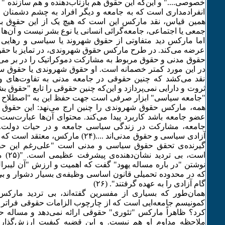
خصوصی...." و این‌که این حقوق هم بازتاب‌دهنده و هم سازنده " 
انفرادمداری است که به جامعه و دیگر افراد به چشم دشمنان بال
همین قیاس، نقد مارکس این است که هیچ یک از این حقوق ب
جمعی یا اجتماعی، جامعه‌گرائی انسانی یا نوع بشر نیست و آن‌ها را د
اما مارکس دید متفاوتی از حقوق شهروند یا سیاسی و رهای
عرضه می‌کند. در طرح مارکس حقوق شهروندی، در تمایز با حق
حقوق مدنی و حقوق مربوط به مشارکت دموکراتیک را در بر می
در این مورد کمتر خصمانه است. او حقوق شهروندی یا حقوق سیا
نقد می‌کشد که چنین حقوقی در جامعه مدنی به تفاوت‌های وا
ثروت و دارایی نمی‌پردازد و این‌که چنین حقوقی را تابع "حقوق ب
همه، مارکس حقوق شهروندی را چنین‌ ارج می‌نهد: این حقوق "
عضو جامعه باشد کاربرد پیدا می‌کند. محتوای آن‌ها عبارت‌س
جامعه، مشارکت در زندگی سیاسی جامعه و در حیات دولت. آ
آزادی سیاسی و حقوق مدنی‌اند ....(۲۴) مارک
گیرنده‌ی تحقق حقوق سیاسی و مدنی است "علی‌رغم این حق
است، بی
نوشتن "در باره مساله یهود" گفت که اهمیت و ارزش "آن لیبرال‌ها
که در محدوده تحمیلی قانون اساسی وظیفه‌ی بسیار دشوار و بی 
گام آزادی را به عهده گرفتند". (۲۶)
همان‌طور که بسیاری از مفسرین گفته‌اند، بی تردید مارک
کمونیسم جامعه‌ایی است که از چارچوب الزامات حقوقی فراتر می‌
کرد؟ ظاهراً مارکس "تئوری" حقوقی ارائه نمی‌دهد و مساله
ملاحظه مداوم او هم نیست. و این قضیه کیفیت ارزش‌گذاری