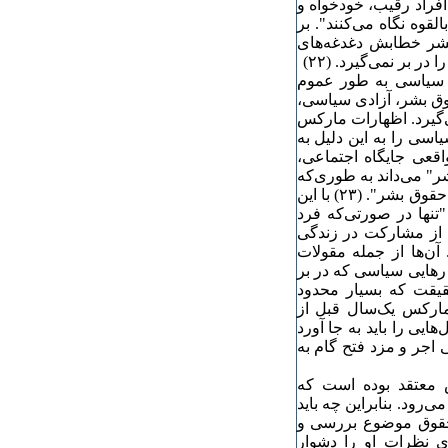
افراد رقیب، خودخواه و
قوه نگاه می‌کنند". بر
شر خطابش دغدغه‌های
ر بر نمی‌گیرد. (۲۲)
ی سیاسی به طور عموم
وق بشر، آزادی سیاسی،
‌گیرد. اظهارات مارکس
سی را به این دلیل به
قعی جایگاه اجتماعی،
شر" می‌داند به طوری‌که
"جامعه سیاسی" ابزار صرفی است جهت حفظ این به "اصطلاح حقوق بشر". (۲٣) با این
تنها در صورتی‌که فرد
ت از مشارکت در زندگی
ن‌ها از جمله مقولات
س، معتقد است که رهایی سیاسی که در بر
یقت که بسیار محدود
 تردید نشان‌دهنده‌ی پیشرفت عظیمی است. "(۲۵) مارکس یک‌سال قبل از
یی را باید به جا آورد
اجر و مزد فتح گام به
س معتقد بوده است که
رود. بنابراین چه باید
 حقوق موضوع بررسی و
 نظرات او را دشوار