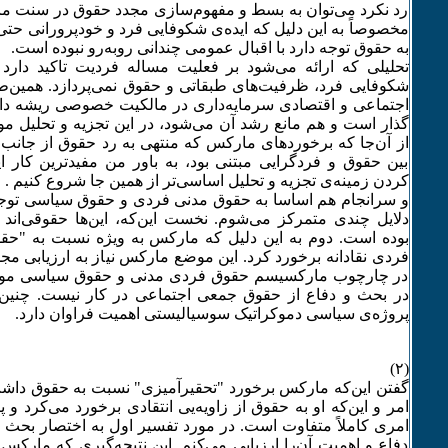
رد نکرد می‌توان به بسط و مفهوم‌سازی مجدد حقوق در سنت م
مخصوصاً به این دلیل که ایده‌ی شکوفایی فرد و خودپرورانی حت
به حقوق توجه دارد با اقبال عمومی چندانی روبه‌رو نبوده است.
تحلیلی که ارائه می‌شود بر فعلیت مساله فردیت تاکید دارد و
شکوفایی فرد، ظرفیت‌های طبقاتی و حقوق نمی‌پردازد. همین‌
اجتماعی و اقتصادی سرمایه‌داری در مالکیت خصوصی ریشه دار
گذار است و هم مانع رشد آن می‌شود، در این تجزیه و تحلیل مور
از آن‌جا که برخوردهای مارکس که منتهی به رد حقوق از جانب ا
بین حقوق و فردگرایی مبتنی بود، به باور من مفیدترین کار 
کردن زمینه‌ی تجزیه و تحلیل اساسی‌تر از همین جا شروع کنیم .
و سرانجام هم اساسا به حقوق مدنی فردی و حقوق سیاسی توجه 
دلایل چندی متمرکز می‌شوم. نخست این‌که، این‌ها حقوقی‌ان
فردی نقادانه برخورد کرد. این موضع مارکس نیاز به ارزیابی مجدد
در چارچوب مارکسیسم حقوق فردی مدنی و حقوق سیاسی مورد
در بحث و دفاع از حقوق جمعی اجتماعی در کار نیست. چنین
پروژه‌ی سیاسی دموکراتیک سوسیالیستی اهمیت فراوان دارد.
(۲)
گفتن این‌که مارکس برخورد "تحقیر‌آمیزی" نسبت به حقوق داشت 
امر و این‌که او به حقوق از زاویه‌یی انتقادی برخورد می‌کرد و پ
امری کاملاً متفاوت است. در مورد تفسیر اول به اختصار بحث م
دفاع و اهمیت آن‌را ارزیابی می‌کنم. این نتیجه‌گیری که مارک