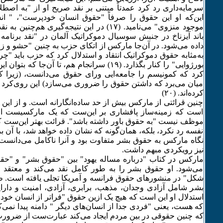
سرمایه‌داری رد کرد عمدتاً مبتنی بر نقد صریح او از "به اص
این‌که او این حقوق را صرفاً "حقوق انسان خودپرست"، " ا
موجود منزوی" می‌نامید. (۱۷) در این نتیجه‌گیری هم
باند آیزناخ در جنبش سوسیال دموکراتیک آلمان در "نقد برنامه
داده می‌شود. در آن‌جا مارکس از اتکای حزب به چنین "حشو و زو
به‌مثابه حقوق دموکراتیک انتقاد و استدلال کرد که حزب باید "چر
بورژوایی" را کنار بگذارد. (۱۹) سرانجام هم، تا آن‌ج
کرد که کمونیسم را جامعه‌ایی ورای حقوق می‌دانست، (زیرا 
میان می‌برد که داشتن حقوق را ضروری می‌سازد) این روی‌کرد 
کرده‌اند. (۲۰)
چنین قرائتی از مارکس بیش از حد ساده‌انگارانه است. و از این پی
است که زمینه‌ساز پافشاری بر این‌ست که یک مارکسیست اج
موظف نیست "به حقوق باور داشته باشد". قرائت بهتر این‌ست
نفسه رد نکرد، بلکه، همان‌گونه که نشان داده خواهد شد، با آن 
نگاه مارکس به حقوق بشر متفاوت بود و آنرا ناکامل می‌دانست 
نیز رویکردی مبهم داشت.
مارکس در کتاب "درباره مساله یهود" بین "حقوق بشر" و "حقو
می‌شود. او حقوق بشر را به طور کامل نقد می‌کند و معتقد 
شکل" در منشورهای حقوق فرانسه و آمریکا تجلی یافته است.
استدلال او این است که هیچ یک ازین حقوق "فراتر از انسان خودخ
که هست، یعنی "فردی جدا از انسان‌های دیگر " دامنه پیدا نمی‌کند
که چنین حقوقی در بین مردم ایجاد می‌کند عبارت‌ست از ضرورت