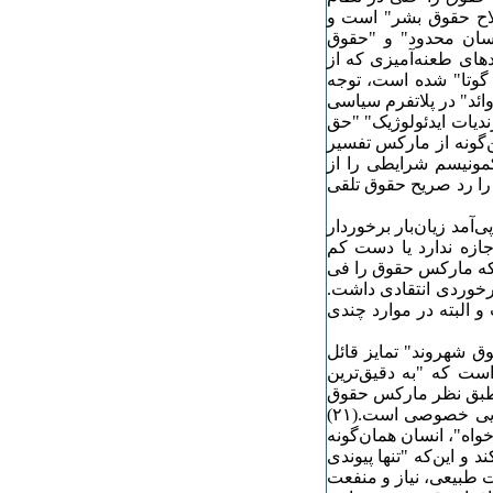
طلاح حقوق بشر" است و
نسان محدود" و "حقوق
‌چنین به نقدهای طعنه‌آمیزی که از
 گوتا" شده است، توجه
ائد" در پلاتفرم سیاسی
ندیات ایدئولوژیک" "حق
ا که بتوان این‌گونه از مارکس تفسیر
کمونیسم شرایطی را از
را رد صریح حقوق تلقی
‌آمد زیان‌بار برخوردار
ازه ندارد یا دست کم
 که مارکس حقوق را فی
برخوردی انتقادی داشت.
و البته در موارد چندی
ق شهروند" تمایز قائل
است که "به دقیق‌ترین
 طبق نظر مارکس حقوق
بشر شامل آزادی وجدان، مذهب، برابری، آزادی، امنیت و دارایی خصوصی است.(۲۱)
واه"، انسان همان‌گونه
 و این‌که "تنها پیوندی
 طبیعی، نیاز و منفعت