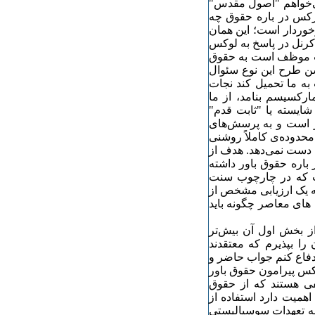
می‌خواهم "اصول مقدس"
رکس در باره حقوق چه
خوردار است؛ این همان
لوکس به مساله است. (۶) دروسیلا کرنل در پاسخ به لوکس
ست موظف است به حقوق
سن طرح این نوع سئوال
به ما تحمیل کند نجات
رکسیسم بنامد، از ما
شایسته یا "ثابت قدم"
ر است و به پرسش‌های
محدوده‌ی کاملاً روشنی
ه دست نمی‌دهد. هدف از
ره حقوق باور داشته
ت که در چارچوب سنت
ئه یک ارزیابی مشخص از
ای معاصر چگونه باید
ز بخش اول آن بیش‌تر
را بپذیرم که معتقدند
هم از حقوق دفاع کنم جواب حاضر و
س پیرامون حقوق باور
فی هستند که از حقوق
ه آنچه اهمیت دارد استفاده از
به تعهدات سوسیالیستی