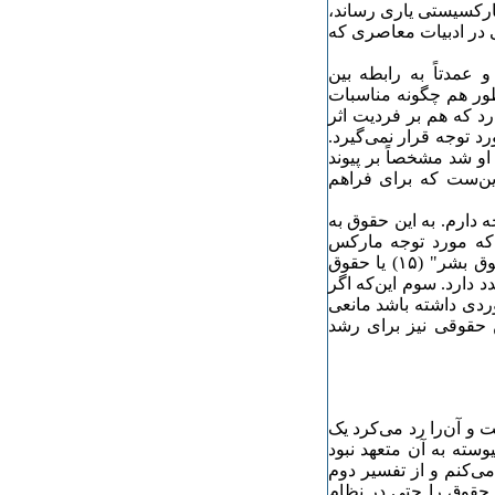
ارکسیستی یاری رساند،
ی در ادبیات معاصری که
 عمدتاً به رابطه بین
طور هم چگونه مناسبات
د که هم بر فردیت اثر
د توجه قرار نمی‌گیرد.
و شد مشخصاً بر پیوند
این‌ست که برای فراهم
دارم. به این حقوق به
د که مورد توجه مارکس
بوده است. دوم به این دلیل که مارکس به ویژه نسبت به "حقوق بشر" (۱۵) یا حقوق
 دارد. سوم این‌که اگر
ی داشته باشد مانعی
 حقوقی نیز برای رشد
و آن‌را رد می‌کرد یک
یوسته به آن متعهد نبود
ی‌کنم و از تفسیر دوم
س حقوق را حتی در نظام