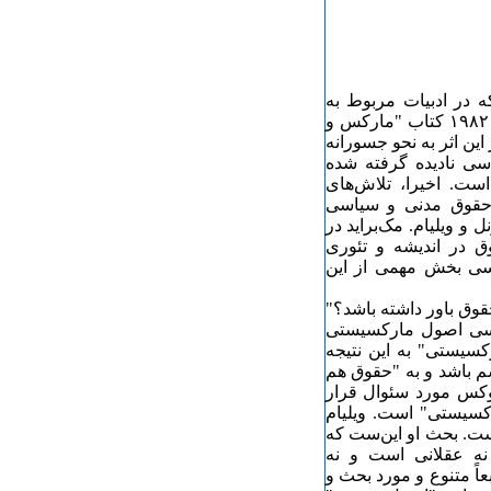
ه در ادبیات مربوط به
مارکس، مارکسیسم و حقوق جریان دارد. اّلن بوکانان در سال ۱۹٨۲ کتاب "مارکس و
این اثر به نحو جسورانه
سی نادیده گرفته شده
 داده است. اخیرا، تلاش‌های
 حقوق مدنی و سیاسی
ا کرنل و ویلیام. مک‌براید در
 در اندیشه و تئوری
دست بررسی بخش مهمی از این
وق باور داشته باشد؟"
ساسی اصول مارکسیستی
"سنت مارکسیستی" به این نتیجه
م باشد و به "حقوق هم
 لوکس مورد سئوال قرار
سیستی" است. ویلیام
است. بحث او این‌ست که
نه عقلانی است و نه
طبعاً متنوع و مورد بحث و