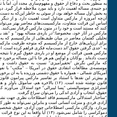
به منظور بحث و دفاع از حقوق و مفهوم‌سازی مجدد آن. اما با ت
دو جنبه‌ی مساله اهمیت دارد و باید مورد ملاحظه قرار گیرد. در
به بخش اول مساله خواهد بود، از سوئی به خاطر این‌که به دست 
آن‌چه امروزه از مارکس متداول است اهمیت دارد. و از دیگر س
اساس این قرائت متفاوت، مارکسیست‌های معاصر بهتر می‌توان
کنند که مستند است و خود را در متون مارکس گرفتار نمی‌کنند.
مارکس در آثار خود، مخصوصا:"در باره‌ی مساله یهود" و "نقد برن
به "جدی گرفتن حقوق"اند دست‌مایه فکری فراهم کرده است. اخیر
مارکس همین قرائت از موضع او در باره‌ی حقوق گیرم تا نتیجه‌
دست داده‌اند . بوکانان و لوکس هم هر جا با این مساله برخورد جدی
موسسه‌ی مطالعات انتقادی حقوق در آمریکا – "مکتب" با نفو
آمریکای شمالی – همواره با حقوق دشمنی ورزیده یا به آن برخوردی
و بیش‌تر این نقدها با استناد بر تفاسیر مارکس پیرامون قانو
قانون نوشته شده است. (۱۲) بالاخره هم، ساموئ
استراتژی سوسیالیستی "پسا لیبرالی" خود استدلال می‌آورند ک
حقوق، انتخاب و آزادی اندکی را می‌توان سراغ گرفت.
"ساختار استدلالی مارکسیسم فاقد اصطلاحات نظری جهت نشان
آزادی فردی و منزلت انسانی است و بنابراین نمی‌تواند به طور کا
بپردازد. واژگان مارکسی اصطلاحاتی چون آزادی، حقوق شخصی،
دموکراسی را شامل نمی‌شود. (۱٣) آیا واقعاً به