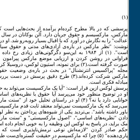
(۱)
پرسشی که در بالا مطرح کرده‌ام برآمده از بحث‌هایی است ک
عدالت" را به نگارش در آورد که با اقبال بسیار روبه‌رو شد. او در 
نوشت: "نظر مارکس در باره‌ی آزادی‌های مدنی و حقوق سیا
است". (۱) از ۱۹٨۴ به این‌سو دگرگونی‌های زیادی رخ
فراوانی در روشن کردن و ارزیابی موضع مارکس پیرامون
صورت گرفته است.(۲) برای نمونه، استیون لوکس، دروسیل
مجله "پراکسیس انترنشنال" در بحث در باره‌ی وضعیت حقوق
مارکس شرکت کرده‌اند.(٣) طرح دقیق پرسش در 
مبادله فکری است.
پرسش لوکس ازین قرار است: "آیا یک مارکسیست می‌تواند به حق
او در توضیح منظور خود می‌پرسد آیا حقوق با نظریه‌های ا
خوانایی دارد یا نه؟ (۴) او در راستای تحلیل خود از 
می‌رسد که یک مارکسیست نمی‌تواند معتقد ثابت قدم مارکسیس
باور داشته باشد". بی‌تردید یکی از شیوه‌های پرداختن به نظر
دادن "نظریه‌های اساسی"، "اصول مارکسیستی" و "سنت مارک
مک براید، در پاسخ به لوکس این وظیفه را به خوبی انجام داده 
حکم صادر کردن "لازمه‌اش نوعی نرمش‌ناپذیری است که 
یاری‌دهنده" (۵) چرا که مارکسیسم در حقیقت گستره‌ای‌ست 