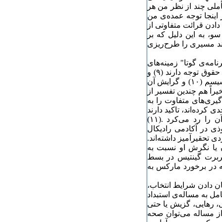
أملی چند از نظر من هر
 اینجا توجه عمده‌ی من
دادن قرائت متفاوتی از
و، به این دلیل که بر
ند مسیری را طرح‌ریزی
امه‌ی گوتا" زمینه‌های
تحلیلی گفتمان معاصر در میان طیف‌هایی از مارکسیسم که به حقوق توجه دارند (۹) و
برای ارزیابی‌های خارج از مارکسیسم که متوجه ظرفیت مارکسیسم (۱۰) و گرایش آن
اً هم چندین تفسیر از
گیری‌های متفاوت را به
 کرده‌اند، تاکید دارند
که مارکس نگرش "تحقیر‌آمیزی" نسبت به حقوق داشت و آن را رد می‌کرد .(۱۱)
ذی در آکادمی رادیکال
 تحقیر‌آمیز داشته‌اند.
ن یا نگرش او نسبت به
ل باولز و هربرت گینتیس در بسط
ه در برخورد مارکس به
 دادن شرایط انتخاب،
مل به مساله‌ی استبداد
 رهایی، گزیش یا حتی
 این نوع قرائت از مساله می‌توان صحه