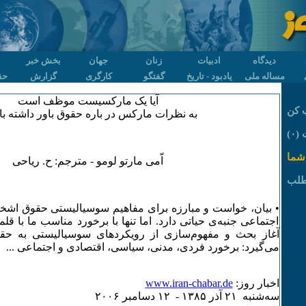
دیدگاه
ادبیات
زنان
جهان
بخش خبر
مساله ملی
یادبود - تاریخ
گفتگو
کارگری
گزارش
حق
آیا یک مارکسیست موظف است
 کن
به نظرات مارکس در باره حقوق باور داشته ب
۰)
شما
اّمی مارتو لومو - مترجم: ح. ریاحی
طلب
• بیان، خواست و مبارزه برای مفاهیم سوسیالیستی حقوق اش
اجتماعی جنبه‌ی حیاتی دارد. اما تنها با برخورد مناسب ما با 
آغاز بحث و مفهوم‌سازی از رویکردهای سوسیالیستی به حقو
می‌گیرد: برخورد فردی، مدنی، سیاسی، اقتصادی و اجتماعی ...
اخبار روز:
www.iran-chabar.de
سه‌شنبه ۲۱ آذر ۱٣٨۵ - ۱۲ دسامبر ۲۰۰۶