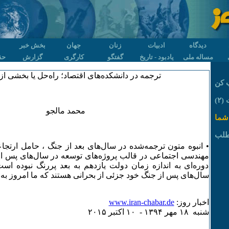
دیدگاه
ادبیات
زنان
جهان
بخش خبر
مساله ملی
یادبود - تاریخ
گفتگو
کارگری
گزارش
حق
ترجمه در دانشکده‌های اقتصاد؛ راه‌حل یا بخشی 
 کن
۲)
محمد مالجو
شما
طلب
• انبوه متون ترجمه‌شده در سال‌های بعد از جنگ ، حامل ارتجا
مهندسی اجتماعی در قالب پروژه‌های توسعه در سال‌های پس از
دوره‌ای به اندازه زمان دولت یازدهم به بعد پر‌رنگ نبوده اس
سال‌های پس از جنگ خود جزئی از بحرانی هستند که ما امروز به آ
اخبار روز:
www.iran-chabar.de
شنبه ۱٨ مهر ۱٣۹۴ - ۱۰ اکتبر ۲۰۱۵