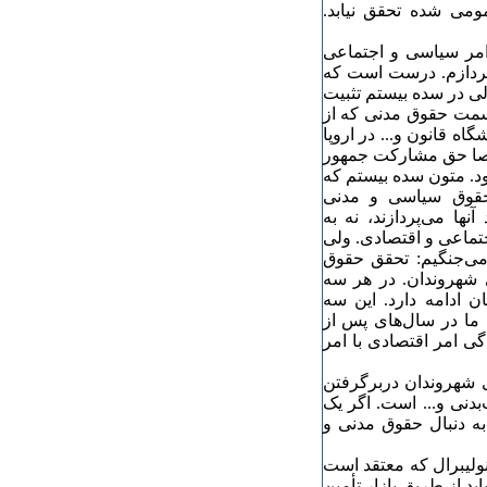
می شده تحقق نیابد.
 امر سیاسی و اجتماعی
‌پردازم. درست است که
ی در سده بیستم تثبیت
سمت حقوق مدنی که از
اه قانون و... در اروپا
خصا حق مشارکت جمهور
. متون سده بیستم که
حقوق سیاسی و مدنی
نها می‌پردازند، نه به
اجتماعی و اقتصادی. ولی
می‌جنگیم: تحقق حقوق
شهروندان. در هر سه
ن ادامه دارد. این سه
ی ما در سال‌های پس از
گی امر اقتصادی با امر
ی شهروندان دربرگرفتن
دنی و... است. اگر یک
به دنبال حقوق مدنی و
ولیبرال که معتقد است
ید از طریق بازار تأمین