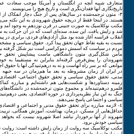
متعارف شبیه آنچه در انگلستان و آمریکا موجب سعادت عمو
تاریخ‌نگاری آنها فقدان‌نگری است و تاریخ هیچ را می‌نویسند.
٣- متون ترجمه‌شده در سال‌های پس از جنگ دچار انفکاک از
هستند. در اینجا فقط از دریچه حقوق‌ شهروندی به این نکته می
مکتب نو‌کلاسیک به صورت جنینی در قرن نوزدهم به وجود آمد ول
شد و زایش یافت. این سده، سده‌ای است که در آن حرکت به 
انقلاب فرانسه آغاز شده بود مثل آزادی‌های فردی، برابری در پیشگ
نسبت به بقیه نقاط جهان تحقق پیدا کرد. حقوق سیاسی و مش
مردم در سیاست که اسمش دموکراسی است نیز شکل گرفته بود
مأمن شکل‌گیری متون دانشگاهی ماست پیشاپیش تحقق 
شهروندان را پیش‌فرض گرفته‌اند بنابراین نه مستقیما به خود آ
موانعی که بر سر راه آنهاست و نه به در‌هم‌تنیدگی آنها با حقوق 
در ایران از زمان مشروطه به بعد ما هم‌زمان در سه جبهه 
مدنی، تحقق حقوق سیاسی و تحقق حقوق اجتماعی- اقتصادی 
زمینه دستاوردها و شکست‌هایی هم داشته‌ایم و مبارزه کماکا
قلمرو درهم‌تنیده‌اند و مجموع متون ترجمه‌شده در دانشگاه‌ها
جنگ به این نیاز نظریه‌پردازی در حوزه اقتصادی، یعنی درهم‌تنید
سیاسی و اجتماعی پاسخ نمی‌دهند.
٤- لازمه مبارزه برای تحقق حقوق مدنی و اجتماعی و اقتصاد
حداقل‌هایی از مسکن، درمان، بهداشت، آموزش همگانی، تربیت‌ب
شهروند از آنها برخوردار نباشد اصلا شهروند نیست که بخواهد 
سیاسی خودش برود.
مکتب نوکلاسیک سه روایت از زمان زایش داشته است: روایت ن
این نیازها نه از طریق دولت و مستقل از قدرت خرید مردم بلکه با