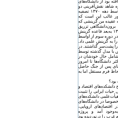
ته بود از دانشگاه‌های
ره شاهد نقش‌آفرینی دو
قاعده اصلی بازی بودیم؛ یکی تصفیه و دیگری گزینش. در اواسط دهه ١٣٧٠ تصفیه
ور غالب این است که
ه عقیده من گزینشی که
ه واسطه یک قاعده برون‌دانشگاهی تزریق
می‌شد نیروهایی را در دانشگاه جایگزین کرد. از اواسط دهه ١٣٧٠ به‌بعد قاعده گزینش
 در دوره سوم از اواسط
ه جای خود را به گزینش علمی داد.
را پشت‌سر گذاشتند. در
نش با مدل گذشته توسط
ست بر قضا این‌بار شامل حال خودشان در
ر دانشگاه‌ها تا امروز
‌های پس از جنگ حاصل
لحاظ فرم مستقل اما به
بود؟
 دانشکده‌های اقتصاد و
یات ایرانی را تثبیت
یأت‌علمی دانشکده‌های
 مفاد در دهه‌های ١٩٧٠ و ١٩٨٠ میلادی خصوصا در دانشگاه‌های
 اقتصادهای اروپایی،
به‌وجود آمد و پروژه
غرب را درنوردیده بود