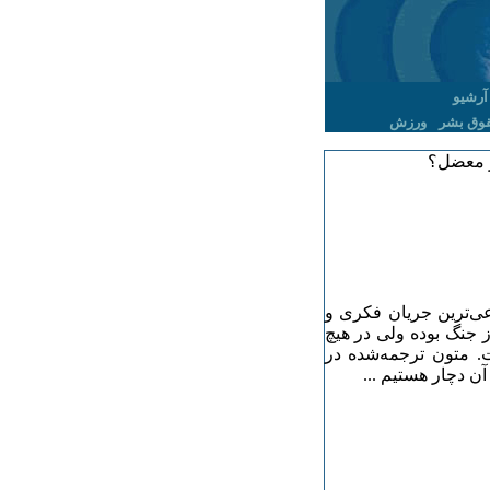
آرشیو
وق بشر
ورزش
از معضل؟
عی‌ترین جریان فکری و
 جنگ بوده ولی در هیچ
ت. متون ترجمه‌شده در
ن دچار هستیم ...