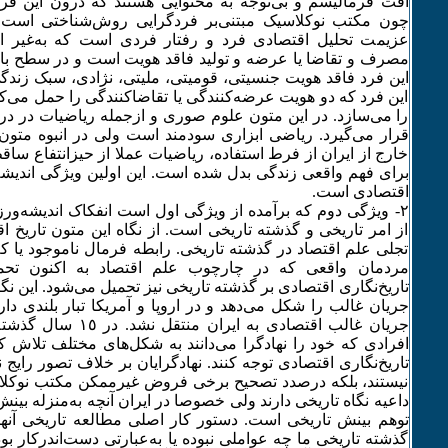
افت فرمالیسم و بی‌توجه به محتوایی هستند که درون این فر
چون مکتب نوکلاسیک مبتنی‌بر فردگرایی روش‌شناختی است. 
‌عزیمت تحلیل اقتصادی فرد و رفتار فردی است که به‌غیر ا
مصرف و تقاضا یا عرضه و تولید فاقد هویت است و در سطح بالایی
این فرد فاقد هویت جنسیتی، قومیتی، ملیتی، نژادی، سبک‌ زندگی
این فرد که دو هویت عرضه‌کنندگی یا تقاضا‌کنندگی را حمل می‌ک
را می‌سازد. در این متون علوم صوری و ازجمله ریاضیات در درجه
قرار می‌گیرد. ریاضی ابزاری سودمند است ولی در انبوه متون 
خارج از ایران از فرط استفاده، ریاضیات عملا از حیز‌انتفاع سا
برای فهم واقعی زندگی بدل شده است. این اولین ویژگی اندیش
اقتصادی است.
٢- ویژگی دوم که برآمده از ویژگی اول است انفکاک اندیشه‌ور
از امر تاریخی و گذشته تاریخی است. از نگاه این متون تاریخ 
تجلی علم اقتصاد در گذشته تاریخی. رابطه فرمال ناموجود یا ک
مردمان واقعی که در چارچوب علم اقتصاد به اکنون تح
تاریخ‌نگاری اقتصادی بر گذشته تاریخی نیز تحمیل می‌شود. این نگا
جریان غالب را شکل می‌دهد و در اروپا و آمریکا تبار بلندی دار
جریان غالب اقتصادی به ایرا
افرادی که خود را نهادگرا می‌دانند به شکل‌های مختلف تلاش کرد
تاریخ‌نگاری اقتصادی توجه کنند. نهادگرایان بر خلاف تصور رایج 
نیستند، بلکه در‌صدد تصحیح برخی فروض غیرممکن مکتب نوکلاس
داعیه نگاه تاریخی دارند ولی خصوصا در ایران آنچه به‌منزله بین
توهم بینش تاریخی است. دستور کار اصلی مطالعه تاریخی آنها 
گذشته تاریخی ما چه عواملی نبوده یا به‌عبارتی دست‌اندرکار بود