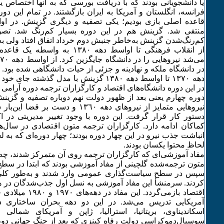
یا دانشجویانی بودند که با دریافت بورسی که به آنها اختصاص یاف
فرانسه، انگلستان و آمریکا به ایران بازگشتند. در تمام این دو
منتفی شد. گزینش هم در این دوره بسیار کم‌رنگ شد. تص
کم‌رنگ‌شدن گزینش به‌خاطر جنبش دوم خرداد اتفاق افتاد ولی ب
از انقلاب فرهنگی تا اواسط دهه ١٣٨٠ ب
در دانشگاه ملکه و نهادینه و جزئی از حیات دانشگاهی شده بود.
دهه ١٣٧٠ تا اواسط دهه ١٣٨٠ گزینش با مدل گذشت
در این دوره دانشگاه‌های اقتصاد و کارگزاران ترجمه دوره آرامی 
دوره چهارم یعنی بعد از ظهور دولت نهم دوباره تصفیه و گزی
نیروهایی متمایز از نیروهای دهه ١٣٦٠ و د
دستور کار قرار گرفت. این دوره با وجود تغییر مدیریتی در اکث
کماکان ادامه دارد. کارگزاران ترجمه متون اقتصادی در سال
انباشت جذب نیرو در این چهار دوره بودند؛ چهار دوره‌ای که به 
لحاظ محتوا یکسان بودند.
مفاد آموزشی‌ای که کارگزاران ترجمه روی آن متمرکز شدند، چه 
متون ترجمه‌شده گلچینی از مفاد آموزشی بودند که ابتدا در سطح
سپس در سطح سیاست‌گذار‌ی عمومی وارد شدند و به‌طور کلی ح
کردند. سر‌منشأ این مفاد آموزشی به نسل اول جذب‌شدگان در ه
اقتصاد بازمی‌گردد. این
آمریکایی تدریس می‌شد. در این دو دهه بحران ساختاری در
اسکاندیناوی، بریتانیا، استرالیا، ژاپن و آمریکای شمالی 
سوسیال‌دموکراسی دولت رفاه کینزی که بعد از جنگ جهانی دوم 