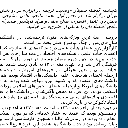
پنجشنبه گذشته سمینار «وضعیت ترجمه در ایران» در دو بخ
تهران برگزار شد. در بخش اول محمد مالجو، عادل مشایخی 
بخش دوم تایماز افسری، صالح نجفی و مراد فرهادپور سخنرانی
مالجو اقتصاد دان را به نقل از «شرق» می خوانید.
بررسی اصلی‌ترین ویژگی‌های متون ترجمه‌شده در دانشکد‌ه‌
سال‌های پس از جنگ موضوع اصلی بحث من است.
کارگزاران و اعضای هیأت علمی در دانشکده‌های اقتصاد چه کسا
اعضای هیأت علمی دانشکده‌های اقتصاد در همه سال‌های پس 
جذب نیروها در چهار دوره متمایز هستند. در دوره اول که به ص
فرهنگی آغاز شد و با انتهای دهه ١٣٦٠ به 
حیات ایرانی و تغییر نخبگان، در حوزه‌های آموزش، ادبیات، 
ازجمله اعضای هیأت‌های علمی دانشکده‌های اقتصاد بودیم. هم‌ز
دانشکده‌های اقتصاد که با کمبود نیرو مواجه شده بودند به اس
دانشگاه‌های آمریکا و ازجمله اعضای انجمن‌های اسلامی پردا
اسلامی بودند. این افراد به محض پاگیر‌شدن در دانشکده‌های اقت
اقتصادی و لایه‌های میانی سیاست‌گذاری اقتصادی نیز وارد شدن
استاد-تکنوکرات را بازی کردند.
در دوره بعد از اواخر دهه ٣٦٠
و همسو‌تر بودیم که عمدتا به اعتبار خدماتی که در دوره انقلاب
انجام داده بودند در زمانی‌که غالبا دانشجوی کارشناسی ارشد بودن
پایان رسانده بودند جذب دانشگاه‌ها شدند. این افراد فارغ‌التحص