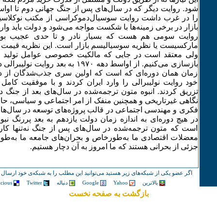
را در غرب داشت روایت سوسیال‌دموکراسی از مکتب نوکلاس
بازار در برخی زمینه‌ها با شکست مواجه می‌شود و دولت باید وار
روایت سومی هم هست که بسیار نادر و تا حدی عجیب بوده
مارکسیست یا نظریه سوسیالیسم بازار است. این نظریه قیمت را
ولی معتقد است در جایی که مالکیت خصوصی عوامل تولید را ل
بازسازی می‌کنیم. از اواسط دهه ١٩٧٠ به بعد 
زمان همان دوره‌ای که است که اولین سری جذب‌شدگان از دان
خود روایت نولیبرالی را وارد ایران کردند و با موفقیت کامل 
تزریق کردند. انبوه متون ترجمه‌شده در سال‌های بعد از جنگ د
نگاهی غیرتاریخی و همچنین منفک از امر اجتماعی و سیاسی، حام
فکری و مهندسی اجتماعی در قالب پروژه‌های توسعه در سال‌ها
در هیچ دوره‌ای به اندازه زمان دولت یازدهم به بعد پر‌رنگ ن
است که متون ترجمه‌شده در سال‌های پس از جنگ نه‌تنها کارگز
معضلات اقتصادی ما به‌طورخاص و بحران‌های جامعه ما به‌طور 
جزئی از بحرانی هستند که ما امروز به آن دچار هستیم.
اگر عضو یکی از شبکه‌های زیر هستید می‌توانید این مطلب را به شبکه‌ی خود ارسال ک
بالاترین
Yahoo
Google
دنباله
Twitter
icious
بازگشت به صفحه نخست