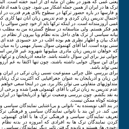
یعنی غمی که هنوز در بطن آن مایه ای از امید خفته است. ال
ترک ها در ایران از همین جمله آشکار می شود. چون با همه ادعاها
و فارسها در باره حضور ترکها در سطوح بالای هرم قدرت در ایر
احتمال تدریس زبان کردی و عدم تدریس زبان آنان تنها کاری که 
غمی آروزمندانه است. در اینکه ترکها باید از خود چنین سوالی را 
هم فکر هستم. ولی متاسفانه در سطح گسترده من به مطلب ن
بیانه سیاسی از ترک های داخل بدنه نظام ویا بیرون از نظام در ا
اندک بیان و اظهار نظری هم بوده اغلب در حد حسودی عده ای 
سنی بوده است. اما آقای کهنموئی سوال بسیار مهمی را به میان
که خواهان تدریس زبان مادری میلیونها شهروند غیر فارس است
جوابی نیز برای این سوال داشته باشد. جامعه آذربایجان و ترکهای
برای این سوال جوابی داشته باشند، چون تنها اکتقا به غم آرز
نمی تواند باشد.
برای بررسی علل چرائی ممنوعیت نسبی زبان ترکی در ایران و نگ
این زبان و آذربایجان به عنوان جغرافیایی که اکثریت ترک زبانا
متدلوژیهای متفاوتی می توان بکار برد. من در اینجا سعی خواه
عدم تدریس به زبان ترکی با آقای کهنموئی همرا شده و برخی از 
به نقد بکشم. چون بررسی وضعیت ترکها و آذربایجانیها در ایران
نوشته کوتاه ممکن نیست.
در بند الف نویسنده به" ناتوانی و بی‌اعتنایی نمایندگان سیاسی 
می کند. در این بند با ناتوانی نمایندگان سیاسی و فرهنگی ت
تعریف نمایندگان سیاسی و فرهنگی ترک ها با آقای کهنموئی 
کردن نمایندگان ترک ها به افرادی که امروزه در بدنه نظام
-خودی ها- هستند و نادیده گرفتن تاثیر دیگر نمایندگان سیاسی 