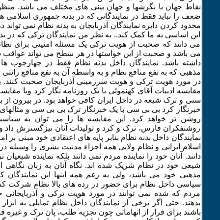
نقاط جهان با نگرشها و جهان بینی های مختلف می باشد. منظ
ضعف را نباید فقط در نمایندگانی که در بدنه جمهوری اسلامی 
محدود کردن دایره نمایندگان آذربایجان به بدنه نظام نمی تواند 
این اساسی به ما کمک کند.. به نظر من نمایندگان ترکی که در بد
می دانند که صحبت از هویت ترکی یک مسئله امنیتی برای نظا
می باشد و صحبت از این خواستها در هر سطح می تواند عواقب س
داشته باشد. نمایندگان داخل بدنه نظام فقط در چهارچوب های
مذهبی که به نفع منافع نظام و به واسطه آن به نفع منافع رانتی 
در مورد هویت ترکی و هویت سرزمینی آذربایجان صحبت کنند. 
مقایسه ادبیات آقای کهنموئی با یک روزنامه نگار کرد ویا مقایسه
سنی و ترک شیعه در داخل ایران کافی خواهد بود. در بیرون از ب
خبرنگار کرد بی بی سی با یک خبرنگار ترک بی بی سی و مثالهای
روشن تر خواهد کرد. این مقایسه ها را می توان به سیاسی
روشنفکران فارس، ترک و کرد و تولیدات آنان نیزگسترش داد و 
نمایندگان داخل بدنه نظام بنابر پایه های اعتقادی خود مبنی بر 
اسلام ایرانی و نظام ولایی همه اجزاء مدنیت بشری را وسیله در
دانند. آنان خود را نماینده مردم نمی دانند بلکه نماینده شیعیان ت
شیعی خود در نظام شریک شده اند. نگاه آنان به زبان نگاهی اب
مذهبی خود می باشد، ولی به رغم همه اینها این نمایندگان که
سیاسی داخل نظام برای حضور در رده های بالا نظام شرکت کن
مردم که شده نمی توانند در مورد هویت ترکی و آذربایجان
بدهند. حتی اگر برخی از نمایندگان داخل نظام تمایلی به ابراز
باشند برای فرار از اتهاماتی چون تجزیه طلب، پان ترک و غیره ق