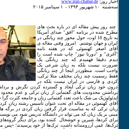
اخبار روز:
www.iran-chabar.de
سه‌شنبه ۱۰ شهريور ۱٣۹۴ - ۱ سپتامبر ۲۰۱۵
چند روز پیش مقاله ای در باره بحث های
مطرح شده در برنامه "افق" صدای آمریکا
به تاریخ 18 اوت، حول محور چند زبانگی در
ایران و جهان نوشتم. امروز وقتی مقاله ی
آقای اصغر کهنموئی که در هفته نامه
"آغری" و "دورنا نیوز" چاپ شده است را
دیدم دقیقا فهمیدم که چند زبانگی یک
ضرورت نیست بلکه به زبان شرعی یک
واجب است. منظوردر اینجا از چند زبانگی
فقط رسمیت چند زبان مختلف مثلا ترکی،
کردی و فارسی در ایران نیست بلکه در
درون خود زبان ترکی ایجاد و گسترده کردن نگرش و برداشت
برداشتن محدودیت های گفتمانی از زبان ترکی و عدم محدود
ایدئولوژیک بی شک باعث تعدد گفتمانی زبان و جامعه کثرت گرا خ
آقای کهنموئی در مقاله ای تحت عنوان تأسیس رشته زبان کر
زبان ترکی که به مناسبت قرار گرفتن زبان کردی در برگه 
مبنی بر یک زبان که می تواند در دانشگاه تدریس شود می نویسند
برای کردها، شیرین و خوشحال ‌ کننده بود، برای دیگر گروه‌ه
ترک‌ها، غمی آرزومندانه داشت. ترک‌ها از خود پرسیدند؛ «پس م