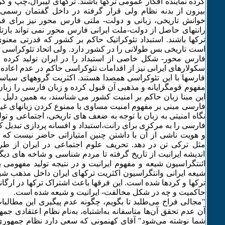
کرده نماینده افکار عمومی ترکها باشند. ترکهای لیبرال،چپ و 
بیرون از بدنه نظام ولی قرار گرفته در داخل گفتمان رسمی 
خوانش تاریخی، زبانی و دولت- ملتی فارس محور نیز برای فرا
رانتهای حاصل از دولت-ملت ایرانی فارس محور نمی تواند بازت
ترکها باشند. استبداد تئوکراتیک حاکم بر کشور که قدرتی معنوی ر
است تاریخی بس طولانی را در کشور دارد. ولی اتحاد تئوکراسی 
فارس محور- شکل خاصی از استبداد را در ایران تولید کرده
سکولارهای ایرانی نیز از اقدامات تئوکراسی حاکم در عدم اعاده 
فارسها با این تئوکراسی همصدا هستند. اکثریت گروههای سیاسی 
مفهوم قومگرایانه و مذهبی آن قبول کرده و زبان فارسی را زبا
این مبنا زبان حاکم بر امنیت کشور می شناسند، به همین دلیل 
فارسی مبنی بر مفهوم امنیت مساوی با ممنوع کردن زبانهای غ
نگاه امنیتی به زبان با توجه به ضعف های تاریخی، اجتماعی و تو
فارسی را به مرکزی برای رانت،استبداد و افسانه پردازی تبدیل
و هویت ناشی از آن با داشتن چنین امتیازاتی حاضر نیست که به
مثل ترکی تن در دهد. تحریف علوم اجتماعی در ایران از طر
اندیشه ایرانیت از تاریخ گرفته تا مردم شناسی و شاخه های دیگ
ائنتگراسیون شیعه و مفهوم ایرانیت و در نتیجه تولید مفهومی به 
شیعه ایرانی وانتگراسیون اکثریت ترکهای ایران داخل مذهب 
ترکها و کردها شده است. این فرقها باعث اشتراک ترکها در ارگان
حاکمیت و چه در شکل مخالفت- ایرانیت و شیعه شده است.
"مجالی فراخ می‌طلبد تا بگویم، چگونه عدم پیگیری این مطالبا
آن عدم تحقق آن‌ها متاسفانه به‌اشتباه، به‌نام نظام اعتقادی جمه
شما نوشته می‌شود" آقای کهنمونی که سعی دارد نظام جمهوری