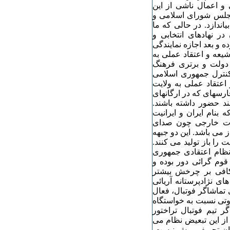
 و اعمال ناشی از این
ر مجلس شورای اسلامی و
اندازد. در حالی که ما
در نهادهای انتخابی و
 و بعد اجازه نمایندگی
 شیعه و اعتقاد عملی به
 دولت و برتری فرهنگ
 کنترل جمهوری اسلامی
عتقاد عملی به ولایت
ارسهای که در ارگانهای
ند حضور داشته باشند.
بنام ایران و ایرانیت
عات خارجی چون صدای
 می باشد. این دو جبهه
را باز تولید می کنند.
ظام اعتقادی جمهوری
قوم گرائی دور بوده و
 کافی بر چرخش بیشتر
نسبت به اوایل انقلاب 1979 بر ایده های نژادپرستانه آریائی
 تماشاگر فوتبال، فعال
وتی نسبت به خواستگاه
ر تیم فوتبال تراختور
از این تبعیض نظام می
یجان تحریفی بیش نیست.