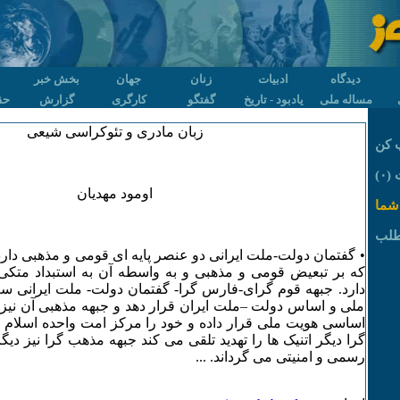
دیدگاه
ادبیات
زنان
جهان
بخش خبر
مساله ملی
یادبود - تاریخ
گفتگو
کارگری
گزارش
حق
زبان مادری و تئوکراسی شیعی
 کن
۰)
اومود مهدیان
شما
طلب
• گفتمان دولت-ملت ایرانی دو عنصر پایه ای قومی و مذهبی دارد. 
که بر تبعیض قومی و مذهبی و به واسطه آن به استبداد متکی
دارد. جبهه قوم گرای-فارس گرا- گفتمان دولت- ملت ایرانی سع
ملی و اساس دولت –ملت ایران قرار دهد و جبهه مذهبی آن نیز 
اساسی هویت ملی قرار داده و خود را مرکز امت واحده اسلام ق
گرا دیگر اتنیک ها را تهدید تلقی می کند جبهه مذهب گرا نیز دیگ
رسمی و امنیتی می گرداند. ...