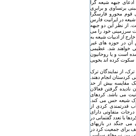
 ادعای جبهه شیعه گرا
بنی برتساوی و برابری
ی قوم محورو فارسگرا
 شیعه در ایرانیت فارس
. از نظر این دو جبهه
شت سرزمینی خود را می
خارج از ادبیات شیعه به
س آن در حوزه های غیر
تی خواهند شد. عظیمی
ه است و یا روحانیون
 سکوت کرده اند بخوبی
ترک، از نمایندگان ترک
 کردستان انجام دهند.
 شک مقایسه بیش از حد
نادیده گرفتن فعالان
نیت می باشد. کردهای
ترک شیعه حس می کند.
ب قدرتمندی کردی از
درجات متفاوتی دارای
ها با تعدد گفتمانی در
 می جنگد در بازیهای
تلف برای جمعیت کرد در
تی بین نیروهای سیاسی