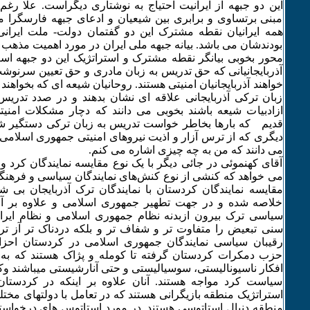
این دو جبهه از ایرانیت احتیاج به نوشتاری دیگراست. علا رغم
مبنی برتساوی و برابری بین شیعیان و ادعای جبهه فارسگرا م
همه ایرانیان نقطه مشترک این دو گفتمان دولت- ملت ایران
بودندشان می باشد. بیانه جبهه ملی ایران در مورد اهمیت مذهب
محور بخوبی بیانگر نقطه مشترک و استراتژیک این دو جبهه است
آذربایجانیانی که حق تدریس به زبان مادری و حق تعیین سرنو
خواهند آذربایجانیان امنیتی هستند. روحانیان شیعه ای که بخواهند 
زبان ترکی آذربایجانی علاقه ای نشان بدهند و در صدد تدری
ازادبیات شیعه باشند بخوبی می دانند که دچار مشکلات امنی
قدیم که بارها بخاطر خواست تدریس به زبان ترکی دستگیر شد
دیگری که از ترس آزار و اذیت نیروهای امنیتی جمهوری اسلامی
می دانند که من به چه چیزی اشاره می کنم.
آقای کهنموئی در جائی دیگر با یک نوع مقایسه نمایندگان کرد و 
می خواهد که کنشی از نوع کنش‌های نمایندگان سیاسی و فرهنگی
مقایسه نمایندگان کردستان با نمایندگان ترک آذربایجان بی
خلاصه شده و در جهت تطهیر جمهوری اسلامی و علاوه بر آن 
سیاسی ترک بیرون ازبدنه نظام جمهوری اسلامی و نظام ایرا
سنی تبعیض را متفاوت تر و شفاف تر و بلکه دردناک تر آز 
رقیبان سیاسی نمایندگان جمهوری اسلامی در کردستان احزا
حزب دمکرات کردستان گرفته تا کومله و پژاک هستند که به 
افکار ناسیونالیستی، سوسیالیستی و حتی آنارشیستی میباشند وکرد
سیاست کرد مواجه هستند. آنان علاوه بر اینکه در کردستان
استراتژیک منطقه بازیگرانی هستند که در تعامل با دولتهای مخ
منطقه دنبال استاتوسی هستند. در مورد استاتوس های درخواس