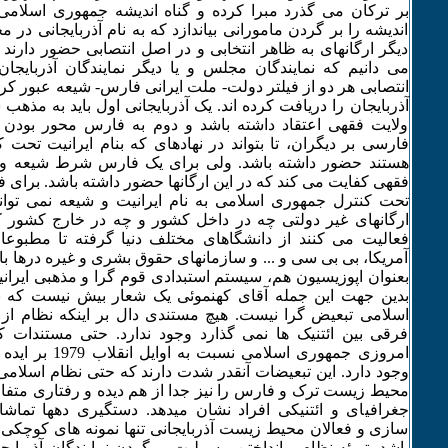
بر ترکان می گذرد مبرا کرده و گناه اندیشه جمهوری اسلامی
اندیشه را بر گردن مامورانی بیاندازد که به نام آذربایجانی د
دیگر ارگانهای به ظاهر انتخابی و در اصل انتصابی حضور دارند بی
می دانیم که نمایندگان مجلس و یا دیگر نمایندگان آذربایجان 
انتصابی هر دو از فیلتر دولت- ملت ایرانی فارس- شیعه عبور کرده
آذربایجان را دریافت کرده اند. یک آذربایجانی اول باید به مذهب
ولایت فقهی اعتقاد داشته باشد و دوم به فارس محور بودن
فارسی بر دیگران، تا بتواند در نهادهای که بنام ایرانیت تحت
هستند حضور داشته باشد. ولی برای یک فارس شرط شیعه و ا
فقهی کفایت می کند که در این ارگانها حضور داشته باشد. برای ف
تحت کنترل جمهوری اسلامی به نام ایرانیت و شیعه نمی توان
ارگانهای غیر دولتی چه در داخل کشور و چه در خارج کشور که 
فعالیت می کنند از دانشگاهای مختلف دنیا گرفته تا مطبو
آمریکا، بی بی سی و ... و سازمانهای حقوق بشری و غیره درها باز
بعنوان اپوزیسیون هم، سیستم استبدادی قوم گرا و مذهبی ایرانیت 
بدین جهت این جمله آقای کهنموئی یک شعار بیش نیست که ن
اسلامی تبعیض گرا نیست. هیچ مستندی دال بر اینکه نظام از 
فرقی بین ائتنیک ها نمی گذارد وجود ندارد. حتی مستندات
امروزی جمهوری اسلامی 
وجود دارد. این تبعیضات آنقدر شدت دارند که حتی نظام اسلامی
محیط زیست ترک و فارس را نیز جدا از هم دیده و رفتاری متفا
جغرافیای و ائتنیکی افراد نشان میدهد. دستگیری دهها تماشاگ
سازی و فعالان محیط زیست آذربایجانی تنها نمونه های کوچکی 
باشد. تبرئه نظام و انداختن مسولیت بر گردن نمایندگان آذربا