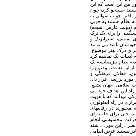
ور من این است که این
هستند جستجو کرد، چون
در یافتن جواب سوالی به
نه نظام هستند به خوبی
م (دولت فارس- شیعه)
نگینی را برای یک ترک
 امنیتی، استراتژیک و
خودشان باشد می توانند
برای درک بهتر موضوع،
 ادبیات یک نماینده کرد
دنه نظام نیزمقایسه یک
 از این دست موضوع را
ون، فعالان فرهنگی و
مورد بررسی قرار داد.
امت اسلامی، جهان تشیع،
 راه این اهداف خود می
رکی میدانند که با هویت
زاری در راه ایدئولوژی
 مجبورند در رقابتهای
ند، حتی برای جلب رای
ی حرکت محسوسی انجام
 نظر دراین مورد داشته
ادر نیستند عرض اندامی