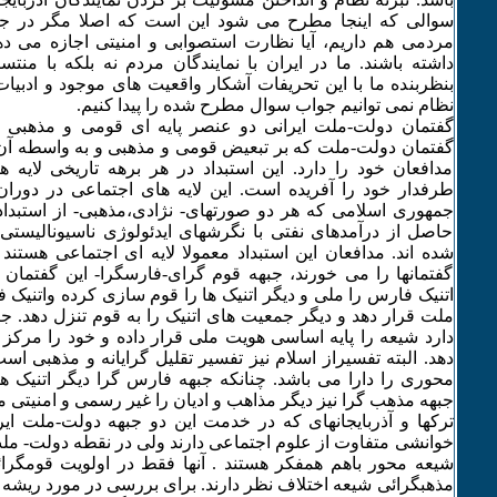
سوالی که اینجا مطرح می شود این است که اصلا مگر در جم
مردمی هم داریم، آیا نظارت استصوابی و امنیتی اجازه می ده
داشته باشند. ما در ایران با نمایندگان مردم نه بلکه با منت
بنظربنده ما با این تحریفات آشکار واقعیت های موجود و ادبیا
نظام نمی توانیم جواب سوال مطرح شده را پیدا کنیم.
گفتمان دولت-ملت ایرانی دو عنصر پایه ای قومی و مذهبی 
گفتمان دولت-ملت که بر تبعیض قومی و مذهبی و به واسطه آن
مدافعان خود را دارد. این استبداد در هر برهه تاریخی لایه
طرفدار خود را آفریده است. این لایه های اجتماعی در دوران
جمهوری اسلامی که هر دو صورتهای- نژادی،مذهبی- از استبداد
حاصل از درآمدهای نفتی با نگرشهای ایدئولوژی ناسیونالیستی
شده اند. مدافعان این استبداد معمولا لایه ای اجتماعی هستند
گفتمانها را می خورند، جبهه قوم گرای-فارسگرا- این گفتما
اتنیک فارس را ملی و دیگر اتنیک ها را قوم سازی کرده واتنیک
ملت قرار دهد و دیگر جمعیت های اتنیک را به قوم تنزل دهد. ج
دارد شیعه را پایه اساسی هویت ملی قرار داده و خود را مرکز 
دهد. البته تفسیراز اسلام نیز تفسیر تقلیل گرایانه و مذهبی 
محوری را دارا می باشد. چنانکه جبهه فارس گرا دیگر اتنیک ها
جبهه مذهب گرا نیز دیگر مذاهب و ادیان را غیر رسمی و امنیتی م
ترکها و آذربایجانهای که در خدمت این دو جبهه دولت-ملت ایرا
خوانشی متفاوت از علوم اجتماعی دارند ولی در نقطه دولت- مل
شیعه محور باهم همفکر هستند . آنها فقط در اولویت قومگرا
مذهبگرائی شیعه اختلاف نظر دارند. برای بررسی در مورد ریشه 