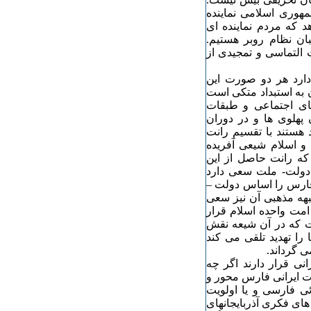
هوری اسلامی نماینده
د که مردم نماینده ای
سبان نظام روبر هستیم.
ت التماسی و تمجیدی از
دارد هر دو صورت این
 به استبداد متکی است
 های اجتماعی و طبقات
 پهلوی ها و در دوران
 هستند با تقسیم رانت
 و اسلام شیعی آفریده
 که رانت حاصل از این
ن دولت- ملت سعی دارد
 فارس را اساس دولت –
بهه مذهبی آن نیز سعی
امت واحده اسلام قرار
است که در آن شیعه نقش
 را تهدید تلقی می کند
ی گرداند.
نی قرار دارند اگر چه
ت ایرانی فارس محور و
ئی فارسی و یا اولویت
های فکری آذربایجانهای