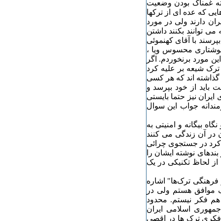
بته غمناک بودن وضعیت
یی که عده ای از ترکها
ان دارند ولی در مورد
می توانند بکنند داشتن
بپرسند با آقای کهنموئی
وشتاری محسوس ویا ،
ین مورد برنخوردم. اگر
ترک شیعه بر علیه کرد
 گذاشته اند که هر کسی
 باید از خود بپرسد و
 ایران نیز حتما بایستی
ومندانه جواب این سوال
اه بیگانه و امنیتی به
ن در آن زندگی می کنند
م کرد در جستجوی چرائی
بندهای نوشته ایشان را
 از لحاظ تکنیکی در یک
و فرهنگی ترک‌ها" اشاره
رک موافق هستم ولی در
هم فکر نیستم. محدود
 جمهوری اسلامی ایران
- فکری ترک ها در اقصی