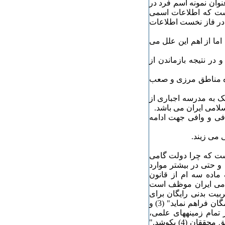
وان نمونه اسم فرد در
ست که اطلاعات اسمی
ه در فاز نخست اطلاعات
ما از اهم این علل می
 در نتیجه بازماندن از
یژه مناطق مرزی و صعب
ک به مدرسه اجباری از
لامی ایران می باشد.
افی و وافی جهت ادامه
ینست که چرا دولت گامی
و حتی در بیشتر موارد
ماده سه ام از قانون
امی ایران موظف است
بیت بدنی رایگان برای
همه در تمام سطوح، و تسهیل و تعمیم آموزش عالی را برای همگان فراهم نماید" (3) و
 تمام زمینه‏های علمی،
فنی، فرهنگی و اسلامی از طریق تأسیس مراکز تحقیق و تشویق محققان (4) بکوشد."