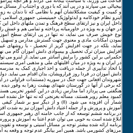
قناعت می ورزند، با سیاست بیگانه می گردند و هر آنچه پیرامون
بیخیالی می سپارند و در پی آنند که با دوری و اجتناب از مسائ
و کمیت و کیفیت مشکلاتشان آنهم با نظامی که تا دندان به زور
اینرو نظام خودکامه و ایدئولوژیک خمینیستی جمهوری اسلامی که
داخل ایران و نیز ارتقای سطح فرهنگ و تمدن ملتهای داخل این 
در جهان و به ویژه در خاورمیانه پرداخته و تمامی هم و غمش 
نوع خویش صرف می نماید، نه تنها در پی ارتقای سطح آمو
نمودن امکانات مادی و معنوی جهت گسترش مدارس و تسهیل د
نماید، بلکه در جهت افزایش گریز از تحصیل - با روشهای غیر
افزایش میزان ترک تحصیل و بیسوادی دانش آموزان گام می نه
حکمرانی بر این کشور را برایش آسانتر می نماید. از اینرو می 
در ایران و به ویژه در میان اقلیتهای ملی و مذهبی امری سیست
با اتخاذ تدابیری از جمله دریافت و اخذ اجباری کمک به مدرسه
دانش آموزان در فردا روز فرارویشان، بدان اقدام می نماید. دو
شهروندان افغانی جهت جنگ در سوریه (مستندات فراوانی در ا
که برخی از آنها در گورستان شهدای بهشت زهرا به وفور دیده م
هنگفتی می پردازد اما مدارس زیادی در این کشور تخریبی هستن
کمبود معلم روبر هستند، مساله بغرنجی که نه تنها حل نشده اس
شمار آن افزوده می شود. (8) و از دیگر سو بر 
آموزش و پرورش و از جمله اعتیاد دانش آموزان نیز به شدت افزو
در برنامه ششم توسعه که از جانب خامنه ای رهبر جمهوری اس
ابلاغ شده است به خوبی می توان عدم اعتنا به آموزش و پرورش 
برنامه ارائه شده بیشتر توجه بر مسائل امنیتی و توسعه و تقویت
مرزهای کشورمی باشد. همین امر بیانگر عدم توجه و وقعه به 