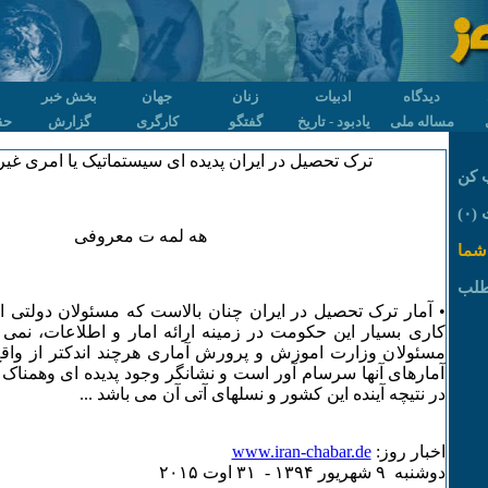
دیدگاه
ادبیات
زنان
جهان
بخش خبر
مساله ملی
یادبود - تاریخ
گفتگو
کارگری
گزارش
حق
ترک تحصیل در ایران پدیده ای سیستماتیک یا امری غیر
 کن
۰)
هه لمه ت معروفی
شما
طلب
• آمار ترک تحصیل در ایران چنان بالاست که مسئولان دولتی ای
کاری بسیار این حکومت در زمینه ارائه امار و اطلاعات، نمی توا
مسئولان وزارت اموزش و پرورش آماری هرچند اندکتر از واقع را
آمارهای آنها سرسام آور است و نشانگر وجود پدیده ای وهمنا
در نتیچه آینده این کشور و نسلهای آتی آن می باشد ...
اخبار روز:
www.iran-chabar.de
دوشنبه ۹ شهريور ۱٣۹۴ - ٣۱ اوت ۲۰۱۵