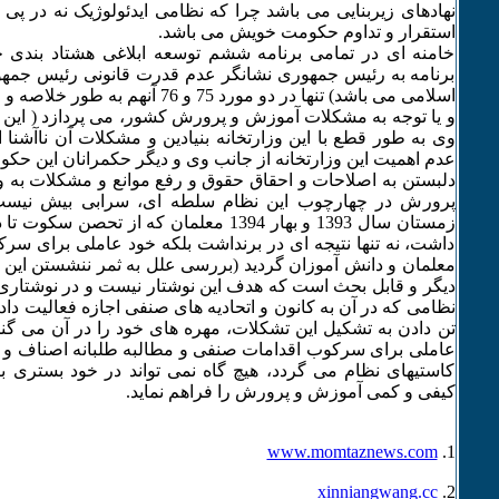
نهادهای زیربنایی می باشد چرا که نظامی ایدئولوژیک نه در پی
استقرار و تداوم حکومت خویش می باشد.
خامنه ای در تمامی برنامه ششم توسعه ابلاغی هشتاد بندی خود
برنامه به رئیس جمهوری نشانگر عدم قدرت قانونی رئیس جمه
اسلامی می باشد) تنها در دو مورد 75 و 76 
و یا توجه به مشکلات آموزش و پرورش کشور، می پردازد ( این 
وی به طور قطع با این وزارتخانه بنیادین و مشکلات آن ناآشنا ا
عدم اهمیت این وزارتخانه از جانب وی و دیگر حکمرانان این حک
دلبستن به اصلاحات و احقاق حقوق و رفع موانع و مشکلات به و
پرورش در چهارچوب این نظام سلطه ای، سرابی بیش نیست
زمستان سال 1393 و بهار 1394 معلمان که از تحص
داشت، نه تنها نتیجه ای در برنداشت بلکه خود عاملی برای سر
معلمان و دانش آموزان گردید (بررسی علل به ثمر ننشستن این
دیگر و قابل بحث است که هدف این نوشتار نیست و در نوشتاری د
نظامی که در آن به کانون و اتحادیه های صنفی اجازه فعالیت د
تن دادن به تشکیل این تشکلات، مهره های خود را در آن می گنج
عاملی برای سرکوب اقدامات صنفی و مطالبه طلبانه اصناف و ن
کاستیهای نظام می گردد، هیچ گاه نمی تواند در خود بستری ب
کیفی و کمی آموزش و پرورش را فراهم نماید.
www.momtaznews.com
1.
xinniangwang.cc
2.