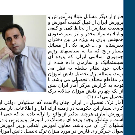
فارغ از دیگر مسائل مبتلا به آموزش و
پرورش ایران از قبیل کیفیت آموزش و
وضعیت مدارس از لحاظ کمی و کیفی
و ابتلا به مواد مخدر و نیز سیر صعودی
همجنس بازی به ویژه در بین دختران
دبیرستانی و .... غیره، یکی از مسائل
بسیار رایج که بنا به سیاستهای رژیم
جمهوری اسلامی ایران که پدیده ای
سیستماتیک و سازمان داده شده از
جانب خود نظام سلطه به نظر می
رسد، مساله ترک تحصیل دانش آموزان
در مقاطع مختلف تحصیلی می باشد. با
توجه به گزارش مرکز آمار ایران بیش
از یک چهارم دانش‌آموزان سالانه ترک
تحصیل می‌کنند‌ (1).
آمار ترک تحصیل در ایران چنان بالاست که مسئولان دولتی ای
کاری بسیار این حکومت در زمینه ارائه امار و اطلاعات، باز م
پرورش آماری هرچند اندکتر از واقع را ارائه داده اند که حتی آ
است و نشانگر وجود پدیده ای وهمناک در آموزش و پرورش و در ن
نسلهای آتی آن می باشد. معاون اموزش ابتدایی وزیر آموزش
سوال خبرگزاری فارس در مورد میزان ترک تحصیل دانش آموزان د