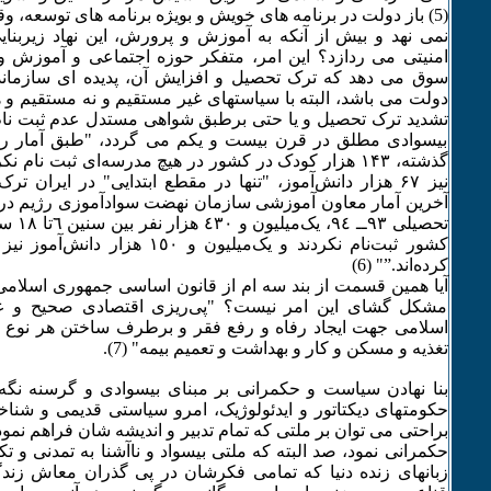
(5) باز دولت در برنامه های خویش و بویژه برنامه های توسعه، وق
نمی نهد و بیش از آنکه به آموزش و پرورش، این نهاد زیربنا
امنیتی می ردازد؟ این امر، متفکر حوزه اجتماعی و آموزش و
سوق می دهد که ترک تحصیل و افزایش آن، پدیده ای سازمان
دولت می باشد، البته با سیاستهای غیر مستقیم و نه مستقیم و 
تشدید ترک تحصیل و یا حتی برطبق شواهی مستدل عدم ثبت نام
بیسوادی مطلق در قرن بیست و یکم می گردد، "طبق آمار ر
گذشته، ۱۴۳ هزار کودک در کشور در هیچ مدرسه‌ای ثبت نام 
نیز ۶۷ هزار دانش‌آموز، "تنها در مقطع ابتدایی" در ایران ت
تحصیلی ٣
کشور ثبت‌نام نکردند و یک‌میلیون و ٥٠
کرده‌اند.”" (6)
آیا همین قسمت از بند سه ام از قانون اساسی جمهوری اسلامی
مشکل گشای این امر نیست؟ "پی‌ریزی اقتصادی صحیح و عا
اسلامی جهت ایجاد رفاه و رفع فقر و برطرف ساختن هر نوع م
تغذیه و مسکن و کار و بهداشت و تعمیم بیمه" (7).
بنا نهادن سیاست و حکمرانی بر مبنای بیسوادی و گرسنه نگه
حکومتهای دیکتاتور و ایدئولوژیک، امرو سیاستی قدیمی و شناخ
براحتی می توان بر ملتی که تمام تدبیر و اندیشه شان فراهم نم
حکمرانی نمود، صد البته که ملتی بیسواد و ناآشنا به تمدنی و تکن
زبانهای زنده دنیا که تمامی فکرشان در پی گذران معاش زند