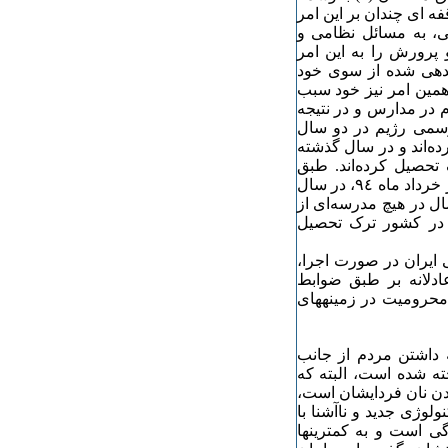
فه ای چندان بر این امر
یی، به مسائل نظامی و
 پرورش را به این امر
دهی شده از سوی خود
همین امر نیز خود سبب
 در مدارس و در نتیجه
سمی رژیم در دو سال
نکرده‌اند و در سال گذشته
رک تحصیل کرده‌اند. طبق
آخرین آمار معاون آموزشی سازمان نهضت سوادآموزی رژیم در خرداد ماه ٩٤، در سال
٩ــ ٩٤، یک‌میلیون و ٤٣٠ هزار نفر بین سنین ٦تا ١٨ سال در هیچ مدرسه‌ای از
١ هزار دانش‌آموز نیز در کشور ترک تحصیل
 ایران در صورت اجرا،
دلانه بر طبق ضوابط
حرومیت در زمینه‏های
 داشتن مردم از جانب
ته شده است، البته که
ودن نان فردایشان است،
ولوژی جدید و ناآشنا با
گی است و به کمترینها