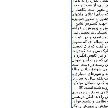
شان بگذرد را به دامان
ل سیاسی، از شدت و حدت
 مجهز است بکاهند، از
 بجای اعتلای ملیتهای
کشور به صدور خمینیزم
را جهت گسترش تشیع از
زش و پرورش و فراهم
ستیابی به تحصیل نمی
مستقیم- و در نتیجه ،
د، مساله ای که تسهیل
توان گفت که ترک تحصیل
ماتیک می باشد که دولت
 و نیز کاهش انگیزه در
لتی که جهت اجیر نمودن
ین زمینه در دست است
ی شوند)، بدانان مبالغ
د و شهرهای بسیاری با
ت بلکه سال به سال بر
شمار کیفی و کمی مسائل مبتلا به
ده شده است. (9)
لامی به رئیس جمهوری
را دید، لیکن در همین
 نظامی و تشدید قوا در
آموزش و پرورش و دیگر