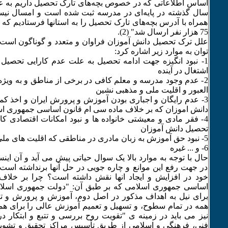
اساس اطلاعاتی که در خصوص بچه‌های تارک تحصیل داریم به عن
سال گذشته در پایه‌ای در مدرسه ثبت شده است و امسال نی
همراه با آدرس بچه‌های تارک تحصیل را به استانها فرستادیم ک
75 هزار نفر ارسال شد" (2).
علل ترک تحصیل دانش آموزان فراوان و متعدد و گوناگون است ا
توان به موارد زیر اشاره کرد:
1- نبود انگیزه جهت ادامه تحصیل به علت عدم کارایی تحصیل و
اشتغال در آینده
2- عدم وجود مدرسه و معلم کافی در برخی از مناطق و به و
العبور و اقلیت ملی و مذهبی نشین
3- عدم رایگان و اجباری بودن آموزش و پرورش ایران و اخذ کم
دانش اموزان که بر خلاف ماده سی ام قانون اساسی جمهوری اس
4- فقر مادی و معیشتی خانواده ها و نبود امکانات اقتصادی ک
تحصیل دانش آموزان
5- نبود حق آموزش به زبان مادری در مناطقی که اقلیت های ملی می زیند.
6- و ... غیره
حال با توجه به موارد بالا یک سوال حیاتی پیش می آید و آن ا
در جهت رفع این موانع و چاره جویی در حل آنها برنداشته است 
خود در افزایش و ایجاد انها نقش داشته است؟ چرا بر خلاف 
اساسی جمهوری اسلامی که بر طبق آن: "دولت جمهوری اسل
برای نیل به اهداف مذکور در اصل دوم، آموزش و پرورش و تر
نیز می باید در زمینه ی "تقویت روح بررسی و تتبع و ابتکار در