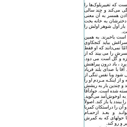
ت که تغییربلوک‌ها را
گی می‌کند و چند سالی
ادن همسر به آن معنی
 دخترشان به خانه بخت
 بار اول شوهر اولش را
ت.
است باخبرند. به همین
‌سراغش بیاید کنجکاوی
ّا نمی‌دانند که او فقط
خواب همسرش را می بیند که از
زه و گل است می دود.
رد ، باد درون پیراهنش
قا با صدای بلند فریاد
 شود وبا نفس تنگی از
از اینکـه مـردم او را
د و چندین بار به ریشش
سته شده است. جوادآقا
 به اوخوش‌آمد می‌گوید.
ببندد یا باز کند. اصولاً
آن‌ را دراستکان کمربا
نـد و بعـد ازحمـام
زیـربغل‌هایـش را پودربزنـد تا کمترعرق‌سوز شوند. عادت دارد با حوله‎ای که به کمرش
 و رو کند.