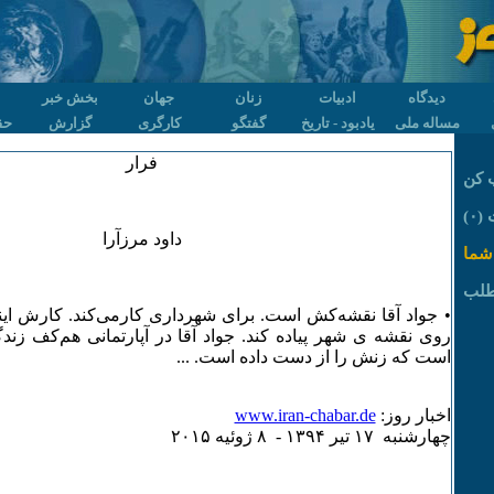
دیدگاه
ادبیات
زنان
جهان
بخش خبر
مساله ملی
یادبود - تاریخ
گفتگو
کارگری
گزارش
حق
فرار
 کن
۰)
داود مرزآرا
شما
طلب
• جواد آقا نقشه‌کش است. برای شهرداری کارمی‌کند. کارش اینس
روی نقشه ی شهر پیاده کند. جواد آقا در آپارتمانی هم‌کف زند
است که زنش را از دست داده است. ...
اخبار روز:
www.iran-chabar.de
چهارشنبه ۱۷ تير ۱٣۹۴ - ٨ ژوئيه ۲۰۱۵