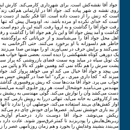
جواد آقا نقشه‌کش است. برای شهرداری کارمی‌کند. کارش اینس
روی نقشه ی شهر پیاده کند. جواد آقا در آپارتمانی هم‌کف زند
است که زنش را از دست داده است. امّا فکر نکنید از دست د
است که خدای نکرده او مرده باشد. نه، اودوسال پیش که تنها
رفت جواد آقا را گذاشت و به اروپا رفت. البته این بار دوم است.
گذاشت و آمد پیش جواد آقا و این بار هم جواد آقا را گذاشت و رف
اهل محل جواد آقا را می‌شناسند و از جریاناتی که براوگذشته 
خاطر هم دلسوزانه با او برخورد می‌کنند. حتی اگرخانمی به 
نمی‌کنند و برایش حرف در نمی‌آورند. او را مهندس صدا می‌زنند ام
یک دوره‍ی کوتاه نقشه‎کشی را دیده است. بعضی شبها 
یک تونل سیاه در میاید وبه سمت فضای بازروشنی که پراز سب
پشت سرش را هم نگاه نمی کند وهمین طور که بالا و پائین می پ
می پیچد و جواد آقا خیال می کند او می خواهد پرواز کند. جواد آ
میزند که " کجا داری میری ، برگرد" اما صدا در گلویش حبس می
خواب می پرد. جواد آقا مدت‌ها ست که ریش پروفسوری گذاشته و 
مهنـدس می‌نـامنـد خوشحال است. هر روز جلـوی آئینـه می‌ایست
دست می‌کشد وآن‌ را نوازش می‌کند. گوئی مهندسی به ریشش ب
بعد ازکاروقتی به خانه می‌آید، تنهائی دررا به‌ رویش بازمی کند و
اواز کفش‌های بی‌بند استفاده می‌کند، حوصله‍ی آن ‌را ندارد تا آنها را 
از بند بازی خوشش نمی‌آید. عصرها برای خودش چای دم می‌کند و 
ریکش می‌نوشد. جـواد آقا دوسـت دارد درحمـام آوازبخـوا
می‌بندد بنشیند وغذایش را بخورد و هم‌ زمان روزنامه‍ی عصر را زیر