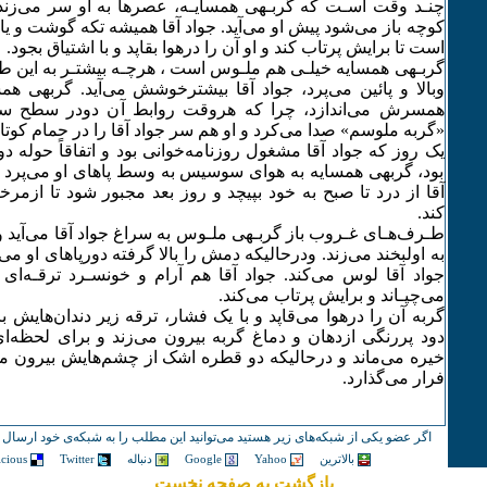
چنـد وقت اسـت که گربـه‍ی همسایـه، عصرها به او سر می‌زند و
کوچه باز می‌شود پیش او می‌آید. جواد آقا همیشه تکه گوشت و 
است تا برایش پرتاب کند و او آن را درهوا بقاپد و با اشتیاق بجود.
گربـه‍ی همسایه خیلـی هم ملـوس است ، هرچـه بیشتـر به این
وبالا و پائین می‌پرد، جواد آقا بیشترخوشش می‌آید. گربه‍ی همسا
همسرش می‌اندازد، چرا که هروقت روابط آن دودر سطح س
«گربه ملوسم» صدا می‌کرد و او هم سر جواد آقا را در حمام کوتا
یک روز که جواد آقا مشغول روزنامه‌خوانی بود و اتفاقاً حوله
بود، گربه‍ی همسایه به هوای سوسیس به وسط پاهای او می‌پرد و
آقا از درد تا صبح به خود بپیچد و روز بعد مجبور شود تا ازم
کند.
طـرف‌هـای غـروب باز گربـه‍ی ملـوس به‌ سراغ جواد آقا می‌آید 
به اولبخند می‌زند. ودرحالیکه دمش را بالا گرفته دورپاهای او م
جواد آقا لوس می‌کند. جواد آقا هم آرام و خونسـرد ترقـه‌ا
می‌چپـاند و برایش پرتاب می‌کند.
گربه آن را درهوا می‌قاپد و با یک فشار، ترقه زیر دندان‌هایش ب
دود پررنگی ازدهان و دماغ گربه بیرون می‌زند و برای لحظه‌ای
خیره می‌ماند و درحالیکه دو قطره اشک از چشم‌هایش بیرون می‌
فرار می‌گذارد.
اگر عضو یکی از شبکه‌های زیر هستید می‌توانید این مطلب را به شبکه‌ی خود ارسال ک
بالاترین
Yahoo
Google
دنباله
Twitter
icious
بازگشت به صفحه نخست