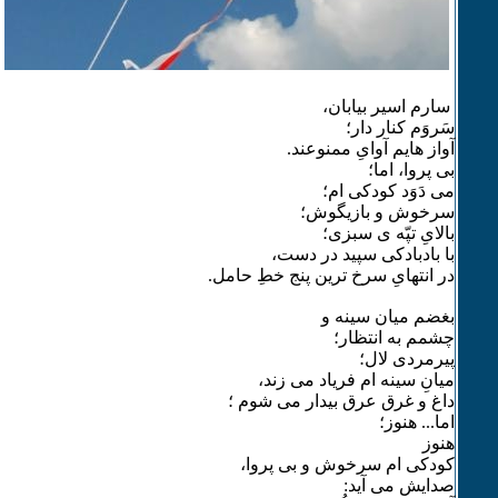
سارم اسیر بیابان،
سَروَم کنار دار؛
آواز هایم آوایِ ممنوعند.
بی پروا، اما؛
می دَوَد کودکی ام؛
سرخوش و بازیگوش؛
بالایِ تپّه ی سبزی؛
با بادبادکی سپید در دست،
در انتهایِ سرخ ترین پنج خطِ حامل.
بغضم میان سینه و
چشمم به انتظار؛
پیرمردی لال؛
میانِ سینه ام فریاد می زند،
داغ و غرق عرق بیدار می شوم ؛
اما... هنوز؛
هنوز
کودکی ام سرخوش و بی پروا،
صدایش می آید: