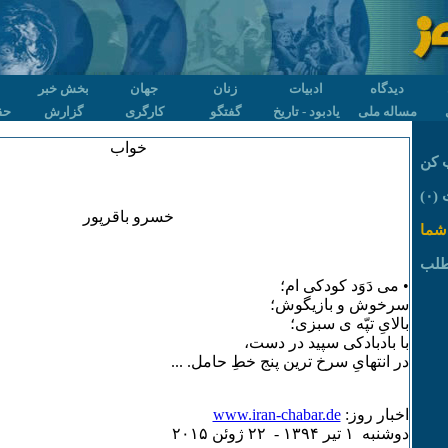
دیدگاه
ادبیات
زنان
جهان
بخش خبر
مساله ملی
یادبود - تاریخ
گفتگو
کارگری
گزارش
حق
خواب
 کن
۰)
خسرو باقرپور
شما
طلب
• می دَوَد کودکی ام؛
سرخوش و بازیگوش؛
بالایِ تپّه ی سبزی؛
با بادبادکی سپید در دست،
در انتهایِ سرخ ترین پنج خطِ حامل. ...
اخبار روز:
www.iran-chabar.de
دوشنبه ۱ تير ۱٣۹۴ - ۲۲ ژوئن ۲۰۱۵