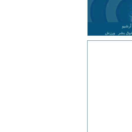
آرشیو
وق بشر
ورزش