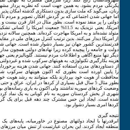
یکرنگی مردم بشود. به‌ همین جهت است که‌ نظریه‌ پرداز مشهو
رنان، می‌گوید که‌ ملت سازی بدون دستکاری گذشته‌ امکان پذیر
اما جهانی شدن اجتماعی که‌ بر گردش افکار، تصویر و مردم تاک
امریکا، یعنی نزیدیک به‌ 11.5% جمعیت امریکا را ک
از امریکا دیدار می‌کنند. بدین ترتیب کنترل مرزهای ملی در مقایس
قدرتمندترین کشور جهان نیز بسیار دشوار شده‌ است. جهانی شد
دولت و جامعه‌ را پیچیده‌ کرده‌ زیرا نهادهای دولتی همچون مدار
دیگر تنها منبع اگاهی و اطلاعات مردم نیستند. گلوبالیزم یعنی جه
هزینه‌ بکارگیری تکنولوژی، به‌ هویتهای سرکوب شده‌ و غیردولتی 
از دستاوردهای مدرن استفاده‌ کنند. جهانی شدن هزینه‌ برخورداری
را پایین اورده‌ است بطوری که‌ اکنون هویتهای سرکوب شده‌ نه
محافظت از هویت خود بپردازند بلکه‌ میتوانند به‌ رشد هویت خ
بطور مثال 5 سال قبل بسیاری از کردها در ایران، عراق و حت
وضعیت کردهای سوریه‌ نداشتند ولی اکنون به‌ یاری رسانه‌های ب
شهری از بخش کردستان سوریه به‌ نام کوبانی‌ به‌ یک نماد کرده
شده‌ است. ایجاد این حس مشترک چند دهه‌ قبل برای یک گر
کردها امری بسیار دشوار بود.
نتیجه‌ گیری
ابرقدرتها با ایجاد دولتهای مصنوع در خاورمیانه‌، پایه‌های یک
منطقه‌ ایجاد کردند. این بحران عبارتست از تنش میان مرزهای 