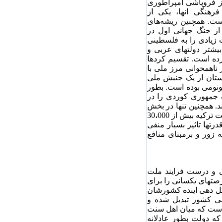
 از فروپاشی امپراطوری
رهنگی انها، یکی از
است. همچنین ریشه‌های
د از جنگ جهانی اول در
 زیادی را به‌ فلسطینی
 بیشتر دولتهای عربی و
رده‌ است. تقسیم کردها
 ناهمخوانی مرز ملی با
ستان از یک جنبش ملی
ونومی بوده‌ است. بطور
 جمهوری کوردی را در
ند. همچنین تنها در بخش
شمال کردستان، تخمین زده‌ میشود که‌ تنش میان پ.ک.ک و دولت ترکیه‌ بیش از 30،000
درتها تاثیر بسیار منفی
‌ زور و برمبنای منافع
ی و درست فرایند ملت
رصتهای یکسانی را برای
کل دهی اینده‌ کشورشان
ی کشور تبدیل شده‌ و
است که‌ میان اهل سنت
 دولت بطور عادلانه‌