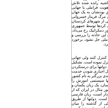
یه‌ رانده‌ شده‌ تلاش
ویت فراملی یا جهانی
 بودنشان به‌ یک جهان
ون مرگ فریناز خسروانی
ی از شهرهای کردستان
ی کردها توسط جمهوری
ر دمکراتیک رخ می‌داد،
این حادثه‌ را بررسی و
 ملی حل نشود، برخورد
رد.
 کنترل کنند ولی جهانی
زل نموده‌ است. تشکیل
دولتها برای درستکردن
ال اجباری شودن خدمت
ی بزرگتر به‌ نام کشور
تها سیستمی اموزش را
ان‌، یک زبان یکسان و
ر مثال در ایران که‌ از
دار است، زبان فارسی
 است. دولتها از طریق
ی از گذشته‌ را میان
تواند موجب نزدیکی و