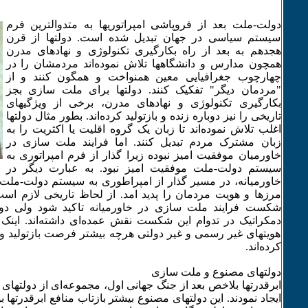
دولت-ملت بعد از فروپاشی امپراتوریها به‌ متدوالترین فرم
سیستم سیاسی در جهان تبدیل شده‌ است. دولتها از قرن
هجدهم به‌ بعد از راه‌ بکارگیری تکنولوژی و نهادهای مدرن
همچون مدارس و دانشگاهها تلاش نموده‌اند مردمشان را در
چهارچوب جغرافیایی معین همنواخت و همگون کنند و از
"مردمان دیگر" تفکیک کنند. دولتها برای ملت سازی بجز
بکارگیری تکنولوژی و نهادهای مدرن، برخی از ویژگیهای
تاریخی را نیز دوباره‌ زنده‌ و بازتولید کرده‌اند. بطور مثال دولتها
اغلب تلاش نموده‌اند تا زبان یک گروه‌ اقلیت یا اکثریت را به‌
زبان مشترک مردم تبدیل کنند. اما فرایند ملت سازی در
خاورمیان موفقیت امیز نبوده‌ زیرا گذار از فرم امپراتوری به‌
سیستم دولت-ملت موفقیت امیز نبود. به‌ عبارت دیگر در
خاورمیانه‌، در مسیر گذار از امپراطوری به‌ سیستم دولت-ملت،
مرزها و هویت مردمان را پدید امد. از لحاظ تاریخی لازم است
شکست فرایند ملت سازی در خاورمیانه‌ تاکید شود ولی دول
دمکراتیک در تدوام این شکست نقش عمده‌ای داشته‌اند. این
هویتهای غیر رسمی و غیر دولتی هرچه‌ بیشتر فرصت بازتولید و 
کرده‌اند.
دولتهای مصنوع و ملت سازی
ابرقدرتها بلاخص بعد از جنگ جهانی اول، مجموعه‌ای از دولتهای م
ایجاد نمودند. این دولتهای مصنوع بیشتر بازتاب منافع ابرقدرتها ب