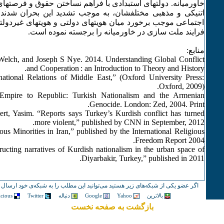
خاورمیانه‌. دولتهای استبدادی با فراهم نساختن حقوق و فرصته
اتنیکی و مذهبی مختلفشان، به‌ موجب تشدید این بحران شدند
اجتماعی موجب برخورد میان هویتهای دولتی و هویتهای غیردولت
فرایند ملت سازی در خاورمیانه‌ را برجسته‌ نموده‌ است.
منابع:
Welch, and Joseph S Nye. 2014. Understanding Global Conflict
and Cooperation : an Introduction to Theory and History.
national Relations of Middle East,” (Oxford University Press:
Oxford, 2009).
Empire to Republic: Turkish Nationalism and the Armenian
Genocide. London: Zed, 2004. Print.
t, Yasim. “Reports says Turkey’s Kurdish conflict has turned
more violent,” published by CNN in September, 2012.
us Minorities in Iran,” published by the International Religious
Freedom Report 2004.
cting narratives of Kurdish nationalism in the urban space of
Diyarbakir, Turkey,” published in 2011.
اگر عضو یکی از شبکه‌های زیر هستید می‌توانید این مطلب را به شبکه‌ی خود ارسال ک
بالاترین
Yahoo
Google
دنباله
Twitter
icious
بازگشت به صفحه نخست