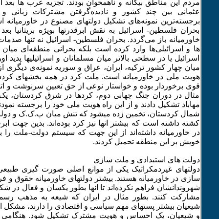
مردم این مناطق بیگانه‌ و ناهمخوان بودند. تجزیه‌ عرب ها بعد
عثمانی بین چند کشور و نادیده‌گرفتن مشترکات زبانی و ف
برجسته‌ترین نمونه‌های تشکیل دولتهای مصنوع در خاورمیانه‌ 
بحران فلسطین- اسرائیل به‌ نقش ابرقدرتها بویژه‌ بریتانیا بع
خاورمیانه‌ باز می‌گردد. بحران فلسطین- اسرائیل نه‌ تنها صدمات
ها و اسرائیلی‌ها وارد کرده‌ است بلکه‌ بحرانی منطقه‌ای میان
اسرائیل یا در سطحی بالاتر میان مسلمانان و اسرائیلیها پدید او
میان چهار کشور ترکیه‌، ایران، عراق و سوریه‌ نمونه‌ی دیگری از
هویت ملی در خاورمیانه‌ است. ملت کرد در همه‌ بخشهای کرد
قوی برخوردار بوده‌ و خواستار نوعی از حق تعیین سرنوشت و ات
مثال در دوران جنگ جهانی دوم، کردها در شرق کردستان، یک
مهاباد تشکیل دادند و از این راه‌ هویت ملی خود را برجسته‌ نمود
کشته‌ داشته‌ است که‌ بیشتر انها نیز کرد بوده‌اند. بدین جهت ابرق
در خاورمیانه‌ داشته‌اند از این جهت که‌ سیستم دولت-ملت را به
خویش بر این منطقه‌ تحمیل کردند.
دولت های استبدادی و ملت سازی
دولتهای غیردمکراتیک یکی از موانع اصلی صورت گیری طبیع
سازی در خاورمیانه‌ هستند. بیشتر دولتهای خاورمیانه‌ حقوق و ف
شهروندانشان فراهم نکرده‌اند تا انها بطور یکسان و فعال در ش
مشارکت کنند. بطور مثال در ایران که‌ شیعه‌ به‌ مذهب رسم
شیعیان بیشتر پستهای مهم سیاسی و اقتصادی را دارند، مشکل 
و شیعیان، یک احساس و هویت مشترک تشکیل شود. هنگامی که‌