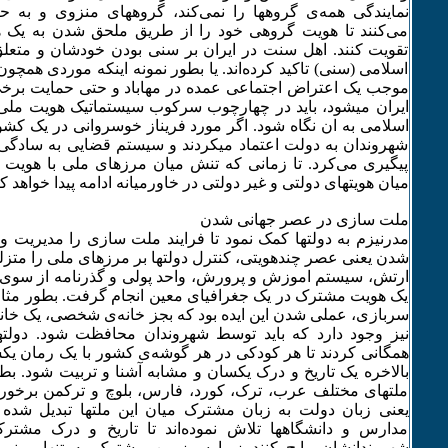
نمایندگی همه‌ی گروهها را نمی‌کند، گروههای منزوی و به‌ حاش
می‌کنند تا هویت گروهی خود را از طریق ملحق شدن به‌ یک ه
تقویت کنند. اهل سنت در ایران بر سنی بودن خودشان و متعلق
اسلامی (سنی) تاکید کرده‌اند. یا بطور نمونه‌ اینکه‌ موردی همچ
موجب یک اعتراض اجتماعی عمده‌ در مهاباد و حتی حمایت برخ
ایران میشود، باید در چهارچوب سرکوب سیستماتیک هویت مل
اسلامی به‌ ان نگاه‌ شود. اگر مورد فریناز خوسروانی در یک کشو
شهروندان به‌ دولت اعتماد میکردند و سیستم قضایی به‌ سادگی 
پیگیری می‌کرد. تا زمانی که‌ تنش میان مرزهای ملی با هویت
میان هویتهای دولتی و غیر دولتی در خاورمیانه‌ ادامه‌ پیدا خواهد ک
ملت سازی در عصر جهانی شدن
مدرنیزم به‌ دولتها کمک نمود تا فرایند ملت سازی را مدیریت و
شدن یعنی عصر چندهویتی، کنترل دولتها بر مرزهای ملی را متزل
ارتش، سیستم اموزش و پرورش، واحد پولی و گذرنامه‌ از سوی 
یک هویت مشترک در یک جغرافیای معین انجام گرفت. بطور مث
سربازی، عملی شدن این ایده‌ بود که‌ بجز خانه‌ی شخصی، یک خانه‌
نیز وجود دارد که‌ باید توسط شهروندان محافظت شود. دول
همگانی کردند تا هر کودکی در هر گوشه‌ی کشور با یک رمان یکس
بالاخره‌ یک تاریخ و درک یکسان و مشابه‌ آشنا و تربیت شود. بطو
ملتهای مختلف عرب، ترک، کورد، فارس، بلوچ و ترکمن برخور
یعنی زبان دولت به‌ زبان مشترک میان این ملتها تبدیل شده‌
مدارس و دانشگاهها تلاش نموده‌اند تا تاریخ و درک مشترک
شهروندانشان رایج کنند زیرا سرزمین مشترک به‌ تنهایی نمی