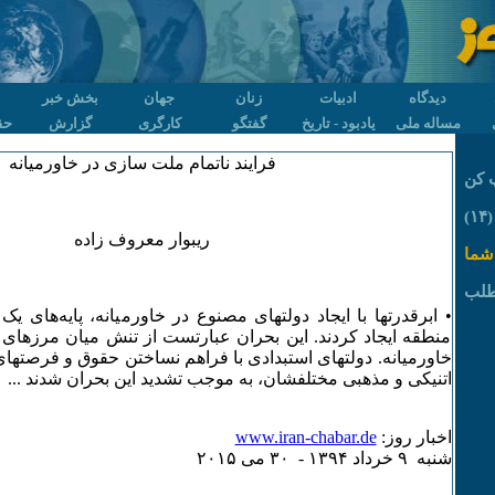
دیدگاه
ادبیات
زنان
جهان
بخش خبر
مساله ملی
یادبود - تاریخ
گفتگو
کارگری
گزارش
حق
فرایند ناتمام ملت سازی در خاورمیانه‌
 کن
)
ریبوار معروف زاده
شما
طلب
• ابرقدرتها با ایجاد دولتهای مصنوع در خاورمیانه‌، پایه‌های ی
منطقه‌ ایجاد کردند. این بحران عبارتست از تنش میان مرزهای 
خاورمیانه‌. دولتهای استبدادی با فراهم نساختن حقوق و فرصته
اتنیکی و مذهبی مختلفشان، به‌ موجب تشدید این بحران شدند ...
اخبار روز:
www.iran-chabar.de
شنبه ۹ خرداد ۱٣۹۴ - ٣۰ می ۲۰۱۵