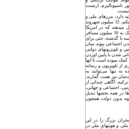
ر ناسیونالیزم، ارنست
 نیست.
ید دارد، مرزهای ملی و
دولتی را پر منفذ نموده‌ است. بطور مثال در اغاز قرن بیست و یکم، 32 میلیون شهروند
سانی تشکیل میدهند که‌ در امریکا
متولد نشده‌اند و به‌ امریکا مهاجرت کرده‌اند. همچنین سالانه‌ نزدیک به‌ 30 میلیون مسافر
ه‌ با گذشته،‌ حتی برای
ن اجتماعی پیوند میان
س و تلویزیونهای دولتی
انی شدن با پایین اوردن
کمک نموده‌ است تا انها
 از تلویزیون و رسانه‌
‌ تنها می‌توانند به‌
ودشان نیز همت گمارند.
ی ترکیه‌، اگاهی چندانی از
ومی، اجتماعی و جهانی،
ا در همه‌ بخشها تبدیل
وه‌ بدون دولت همچون
 بحران بزرگ را در این
ملی و هویتهای ملی در