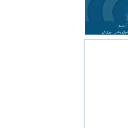
آرشیو
وق بشر
ورزش