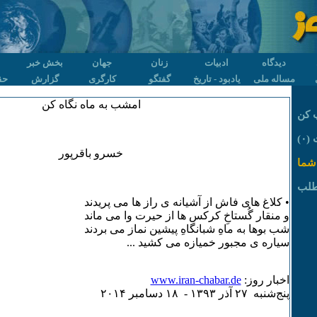
دیدگاه
ادبیات
زنان
جهان
بخش خبر
مساله ملی
یادبود - تاریخ
گفتگو
کارگری
گزارش
حق
امشب به ماه نگاه کن
 کن
۰)
خسرو باقرپور
شما
طلب
• کلاغ های فاش از آشیانه ی راز ها می پریدند
و منقار گُستاخِ کرکس ها از حیرت وا می ماند
شب بوها به ماهِ شبانگاهِ پیشین نماز می بردند
سیاره ی مجبور خمیازه می کشید ...
اخبار روز:
www.iran-chabar.de
پنج‌شنبه ۲۷ آذر ۱٣۹٣ - ۱٨ دسامبر ۲۰۱۴