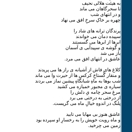
به هیئت هلالی نحیف
تا سحرگاهان می ماند
و در انتهای شب
چهره بر خاکِ سرخِ افق می نهاد
پرندگان ترانه های شاد را
سپیده دمان می خواندند
ابرها از ابرها می گسستند
و گوشه ی سپیدآبی ی آسمان
باز می شد
عاشق در انتهای افق می مرد.
کلاغ های فاش از آشیانه ی راز ها می پریدند
و منقار گُستاخِ کرکس ها از حیرت وا می ماند
شب بوها به ماهِ شبانگاهِ پیشین نماز می بردند
سیاره ی مجبور خمیازه می کشید
مرغِ سحر چامه یِ دلش را
از درختی به درختی می برد
پلنگ در اندوهِ خیالِ ماه می گریست.
عاشق هنوز بی مهابا می تابید
و ماه رویت خویش را به رخسارِ او سپرده بود
زمین می چرخید.