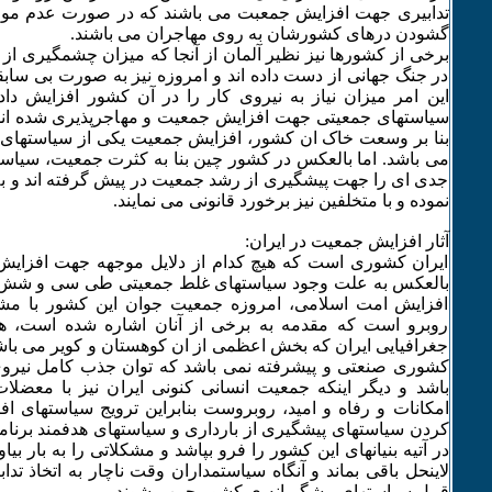
تدابیری جهت افزایش جمعبت می باشند که در صورت عدم موفقی
گشودن درهای کشورشان به روی مهاجران می باشند.
برخی از کشورها نیز نظیر آلمان از آنجا که میزان چشمگیری ا
در جنگ جهانی از دست داده اند و امروزه نیز به صورت بی سابق
این امر میزان نیاز به نیروی کار را در آن کشور افزایش داده
سیاستهای جمعیتی جهت افزایش جمعیت و مهاجرپذیری شده اند. 
بنا بر وسعت خاک ان کشور، افزایش جمعیت یکی از سیاستهای گ
می باشد. اما بالعکس در کشور چین بنا به کثرت جمعیت، سیاستم
جدی ای را جهت پیشگیری از رشد جمعیت در پیش گرفته اند و به
نموده و با متخلفین نیز برخورد قانونی می نمایند.
آثار افزایش جمعیت در ایران:
ایران کشوری است که هیچ کدام از دلایل موجهه جهت افزایش 
بالعکس به علت وجود سیاستهای غلط جمعیتی طی سی و شش س
افزایش امت اسلامی، امروزه جمعیت جوان این کشور با مش
روبرو است که مقدمه به برخی از آنان اشاره شده است، همچ
جغرافیایی ایران که بخش اعظمی از ان کوهستان و کویر می باشد و 
کشوری صنعتی و پیشرفته نمی باشد که توان جذب کامل نیروی
باشد و دیگر اینکه جمعیت انسانی کنونی ایران نیز با معضلات
امکانات و رفاه و امید، روبروست بنابراین ترویج سیاستهای 
کردن سیاستهای پیشگیری از بارداری و سیاستهای هدفمند برنامه
در آتیه بنیانهای این کشور را فرو بپاشد و مشکلاتی را به بار بیا
لاینحل باقی بماند و آنگاه سیاستمداران وقت ناچار به اتخاذ تدا
قبیل سیاستهای پیشگیرانه ی کشور چین، بشوند.