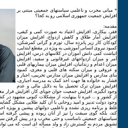
* مبانی مخرب و ناعلمی سیاستهای جمعیتی مبتنی بر
افزایش جمعیت جمهوری اسلامی رو به کجا؟
مقدمه:
فقر، بیکاری، افزایش اعتیاد به صورت کمی و کیفی،
افزایش آمار طلاق و کاهش ازدواج، افزایش میزان
کودکان کار زیر پانزده سال، تورم و گرانی کمرشکن،
کمبود نیروی انسانی آموزشی به ویژه در مقطع ابتدایی،
انباشت کمی دانش آموزان در کلاسهای درس، افزایش
آمر و میزان ازدواجهای غیرقانونی و سفید، افزایش
میزان اعدام و زندانیان، افزایش میزان بیماریهای قلبی
و عروقی و میزان سکته های قلبی و مغزی، کمبود
بنای مدارس و افزایش میزان مدارس تخریبی، اجبار و
فشار به خانواده ها جهت اخذ کمک به مدرسه اجباری،
افزایش میزان ترک تحصیل بنا به دلایل مالی و عدم
وجود انگیزه، افزایش جمعیت جوان جویای کار، افزایش فرار مغز
از کشور و ... غیره تا بینهایت، از مشکلات کنونی مشهود در کشو
وجود دولت تدبیر و امید روحانی با آن کلید طلایی مشکل گشایش
غلط و برنامه ریزی نشده و ناعلمی دولتهای پیشین و بویژه اح
کند، بلکه گوی سبقت را نیز از آنان ربوده و پیشی گرفته ا
سیاستهای جمعیتی نامناسب و حتی مخرب و در پیش گرفتن سی
تشویق مردم به گسترش زاد و ولد مسآله ای است که می تواند