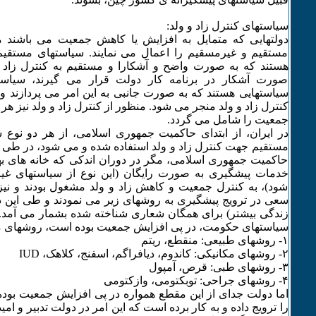
سیاستهای کنترل زاد و ولد:
دولتهایی که متمایل به افزایش یا کاهش جمعیت می باشند 
مستقیم و غیرمسقیم را اعمال می نمایند. سیاستهای مستقیم 
هستند که به صورت واضح و آشکارا و مستقیم به کنترل زاد و
صورت آشکار در برنامه کار دولت قرار می گیرند، سیاست
سیاستهایی هستند که به صورت جانبی به این امر می پردازند و 
کنترل زاد و ولد منجر می شود. منظور از کنترل زاد و ولد نیز هر
جمعیت را شامل می گردد.
در ایران، از ابتدای حاکمیت جمهوری اسلامی، از هر دو نوع
مستقیم جهت کنترل زاد و ولد استفاده شده و می شود، در طی
حاکمیت جمهوری اسلامی، مگر در دوران اندکی که خانه های بهد
خدمات پیشگیری به صورت رایگان (این نوع از سیاستهای 
شود)، به کنترل جمعیت و کاهش زاد و ولد مشغول بودند و نیز 
سعی در ترویج پیشگیری به روشهای زیر می نمودند و طی این د
زندگی بیشتر) برای همگان شعاری شناخته شده بشمار می آمد.
سیاستهای حکومت، در پی افزایش جمعیت بوده است، روشهای متد
۱- روشهای طبیعی: منقطع، ریتم
۲- روشهای مکانیکی: کاندوم، دیافراگم، اسفنج، کلاهک، IUD
٣- روشهای طبی: قرص، آمپول
۴- روشهای جراحی: توبکتومی، وازکتومی
اما دولت جدای از این مقطع همواره در پی افزایش جمعیت بود
را ترویج داده و به کار برده است که این امر در دولت تدبیر و ا