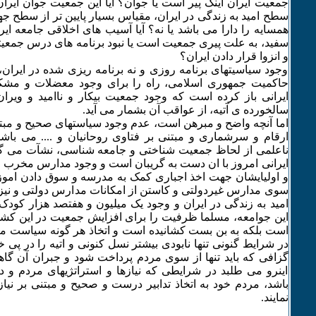
جمعیت ایران اینک پیر است یا جوان؟ آیا این جمعیت جوان ایران
سطح امید به زندگی در ایران، مقیاس بسیار پایین تر از سطح ج
همسایه را دارا می باشد یا نه؟ آیا آسیب های اخلاقی جامعه ایرا
سفید، به علت پیری جمعیت است یا نبود برنامه های درس جمعیتی
و انزوا قرار دادن ایران؟
وجود سیاسیتهای برنامه روزی و نه برنامه ریزی شده در ای
حاکمیت جمهوری اسلامی، راه را برای وجود معضلات و مشک
ایرانی باز کرده است که وجود جمعیت بیکار و ناامید و ویر
سالخورده ی آتیه، از عواقب آن بشمار می آید.
اما آنچه واضح و مبرهن است، عدم وجود سیاستهای صحیح و مبتنی
ارقام و سرشماری و مبتنی بر فتاوی روحانیان و .... می باشد
ناعلمی از لحاظ جمعیت شناختی و جامعه شناسی، نشآت می گیر
ایرانی امروز با ان دست به گریبان است و وجود مدارس مخرب و
و اولیایشان جهت اخذ اجباری کمک به مدرسه و سوق دادن ام
سوی مدارس غیردولتی و کاستن از امکانات مدارس دولتی و نیز
امید به زندگی در ایران و وجود یک میلیون و هفتصد هزار کودک 
این جوامعه، مسلما ظرفیت را برای افزایش جمعیت در این کشور،
است بلکه به بن بست کشانیده است و اتخاذ هر گونه سیاست م
در شرایط گنونی تنها نابودی بیشتر نسل کنونی و اتیه را در پی 
گزافی که باید تنها از سوی مردم پرداخت شود و جبران آن گاها
اینرو می طلبد در شرایطی که نیازها و استراتژیهای مردم و 
باشد، مردم خود به اتخاذ تدابیر درست و صحیح و مبتنی بر نیاز
نمایند.