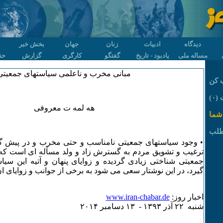
دیدگاه
ادبیات
زنان
جهان
بخش خبر
مساله ملی
یادبود - تاریخ
گفتگو
کارگری
گزارش
حق
مبانی مخرب و ناعلمی سیاستهای جمعیتی
 کن
۰)
هه لمه ت معروفی
شما
طلب
• وجود سیاستهای جمعیتی نامناسب و حتی مخرب و در پیش گ
ترغیب و تشویق مردم به گسترش زاد و ولد مسآله ای است که 
جمعیتی شناختی زیادی گردیده و زوایای پنهان و آتیه این سیا
گیرد، در این نوشتار سعی می شود به برخی از جوانب و زوایای ان 
اخبار روز:
www.iran-chabar.de
شنبه ۲۲ آذر ۱٣۹٣ - ۱٣ دسامبر ۲۰۱۴