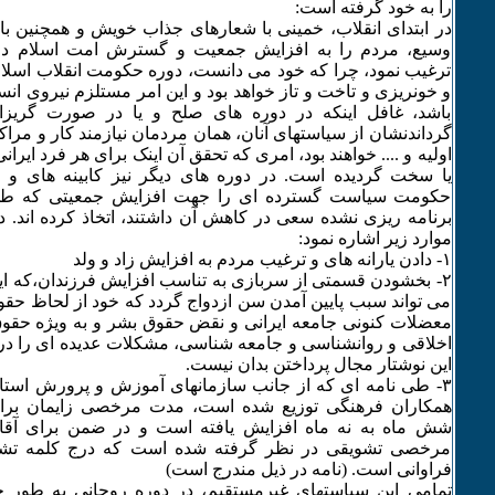
را به خود گرفته است:
در ابتدای انقلاب، خمینی با شعارهای جذاب خویش و همچنین با 
وسیع، مردم را به افزایش جمعیت و گسترش امت اسلام در ب
ترغیب نمود، چرا که خود می دانست، دوره حکومت انقلاب اسلا
و خونریزی و تاخت و تاز خواهد بود و این امر مستلزم نیروی ان
باشد، غافل اینکه در دوره های صلح و یا در صورت گریز
گرداندنشان از سیاستهای آنان، همان مردمان نیازمند کار و مراکز
اولیه و .... خواهند بود، امری که تحقق آن اینک برای هر فرد ایران
یا سخت گردیده است. در دوره های دیگر نیز کابینه های و 
حکومت سیاست گسترده ای را جهت افزایش جمعیتی که ط
برنامه ریزی نشده سعی در کاهش آن داشتند، اتخاذ کرده اند. د
موارد زیر اشاره نمود:
۱- دادن یارانه های و ترغیب مردم به افزایش زاد و ولد
۲- بخشودن قسمتی از سربازی به تناسب افزایش فرزندان،که 
می تواند سبب پایین آمدن سن ازدواج گردد که خود از لحاظ حقو
معضلات کنونی جامعه ایرانی و نقض حقوق بشر و به ویژه حقوق
اخلاقی و روانشناسی و جامعه شناسی، مشکلات عدیده ای را در
این نوشتار مجال پرداختن بدان نیست.
٣- طی نامه ای که از جانب سازمانهای آموزش و پرورش استان
همکاران فرهنگی توزیع شده است، مدت مرخصی زایمان برای
شش ماه به نه ماه افزایش یافته است و در ضمن برای آقای
مرخصی تشویقی در نظر گرفته شده است که درج کلمه تشو
فراوانی است. (نامه در ذیل مندرج است)
تمامی این سیاستهای غیرمستقیم، در دوره روحانی به طور 