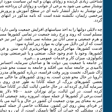
شناختی زیادی گردیده و زوایای پنهان و آتیه این سیاست مورد ارز
نوشتار سعی می شود به برخی از جوانب و زوایای ان پرداخته شو
این نوشتار به دلیل انتشار نامه ای در سطح آموزش و پرورش
مرخصی زایمان، نگتشنه شده است که نامه مذکور در انتهای 
گردد.
چه دلایلی دولتها را به اخذ سیاستهای افزایش جمعیت وامی دارد؟
مسلم است که روند و نرخ رشد جمعیت در تمامی کشورها مسیر 
و هرم جمعیتی و سنی آنان نیز مشابه نمی باشد، این امر نیز خ
است که از این دلایل می توان به موارد زیر اشاره نمود:
قدمت کشورها، مهاجرگریزی و مهاجرپذیری آنان، سنن و فرهنگ
کشورها، وجود یا عدم وجود جنگ، صنعتی و یا غیرصنعتی بودن 
تکنولوژی، میزان کار و خدمات عمومی و ....غیره.
در جامعه با جمعیت پیر، دولت ها و صاحبان سرمایه، احساس 
ناامیدی بر جامعه سایه می افکند و جامعه به سمت محو شد
ژاک شیراک، نخست وزیر وقت فرانسه، درباره کشورهای مدرن ا
«اروپا در حال محو شدن است. به زودی کشورهای ما خالی می 
بعضی کشورهای بزرگ، از جمله کانادا به طور جدی روی بر
سرمایه گذاری کرده اند. در حال حاضر، ایالت کبک در کانادا حما
کرده است. در این ای
است.برخی از کشورها از جمله سوئد، امروزه رشد جمعیتی آنا
امر به معنای پیر بودن جمعیت آن کشور در حال و یا آتیه می باش
در فردای پیش روی این کشور، مشکلات خاصی از جمله کمبود
گرد، مشکلی که جبران آن گاها ناممکن است، از این رو دولتمر