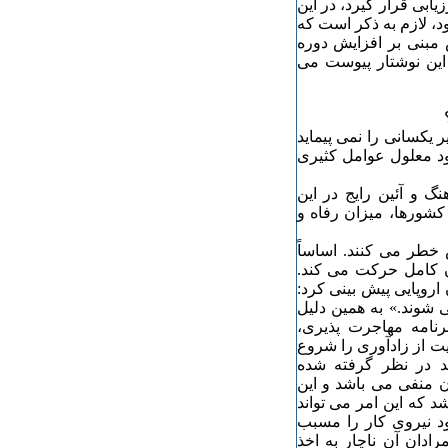
یابی قرار گیرد، در این
د، لازم به ذکر است که
 مبنی بر افزایش دوره
این نوشتار پیوست می
یکسانی را نمی پیماید
ود معلول عوامل کثیری
 و آئین رایج در این
کشورها، میزان رفاه و
خطر می کنند. اساساً
ن کامل حرکت می کند.
روپایی پیش بینی کرد:
شوند.» به همین دلیل
نامه مهاجرت پذیری،
یت از زادآوری را شروع
الت، برای نوزادان جدید ۷۵۰۰ دلار نقد در نظر گرفته شده
ن منفی می باشد و این
د که این امر می تواند
 نیروی کار را مسبب
ادان آن ناچار به اخذ