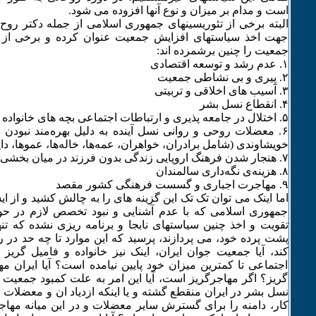
است و مدام بر میزان و نوع آنها افزوده می شود.
البته برخی از تئوریسینهای جمهوری اسلامی از جمله دکتر روح ا
جهت اخذ سیاستهای افزایش جمعیت عنوان کرده و برخی از آ
جمعیت را چنین برشمرده اند:
۱. عدم رشد و توسعه اقتصادی
۲. پیری و بی نشاطی جمعیت
٣. آسیب های اخلاقی و تربیتی
۴. انقطاع نسل بشر
۵. اختلال در جامعه پذیری و ارتباطات اجتماعی بچه های خانواده های کم جمعیت
۶. معضلات روحی و روانی نسل آینده به دلیل بهره‌مند نبودن 
خویشاوندی (شامل برادران، خواهران، عمه‌ها، خاله‌ها، عموها، دایی‌
۷. هنجار شدن فرهنگ اروپایی زندگی بدون فرزند در میان بخشی (اندک) از مردم ایران
٨. هزینه‌ی نگه‌داری سالمندان
۹. مهاجرت اجباری و گسست فرهنگی کشور مقصد
اما اینک می توان تک تک این گزینه های را به چالش کشید و از ای
جمهوری اسلامی که با عدم آشنایی و نبود تخصص لازم در ح
تقویت و اخذ چنین سیاستهای نابجا و برنامه ریزی نشده که تن
پشت پرده خود، می پردازند، پرسید که این موارد تا چه حد در 
کند، آیا جمعیت جوان ایران، اینک نیز خانواده و فامیل گریز
اجتماعی تا کمترین میزان خود پایین نیامده است؟ آیا ایران م
گریز؟ اگر مهاجرگریز است، آیا این امر به علت کمبود جمعیت ا
نسل بشر در ایران منقطع گشته و یا اینکه ازدیاد ان و معضلات 
کار، دامنه را برای گسترش سایر معضلات و در این میانه مها