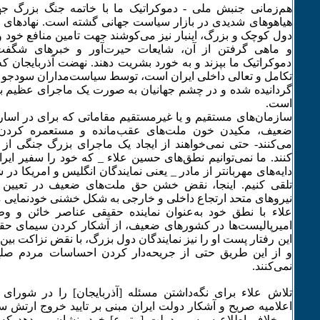
هم‌زمانی جنبش ملی - دموکراتیک ما با خاتمه جنگ بزرگ ج
هیاهوهای شدیدی در بازار سیاست جهانی گشته است. نهادهای د
دول کوچک و بزرگ، اینبار نیز می‌کوشند جهت تامین منافع خود و
و ماهی گرفتن از آن، شایعات حیرت‌آور و خبرهای شگفت‌
دموکراتیک ما بپزند و به خورد بشریت دهند. نهضت آذربایجان ک
تکامل و تعالی داخلی ایران است، توسط سیاست‌مداران سودجو از
گردانیده شده و در چشم جهانیان به صورت یک ماجرای عظیم بین
است.
سازمان‌های مستقیم و یا غیرمستقیم مقاماتی که برای در اسار
ضعیف، مکیدن خون ملت‌های عقب‌مانده و مستعمره کردن 
می‌کنند- حتی نمی‌خواهند از ایجاد یک ماجرای بزرگ جنگی ا
کنند. ما نمی‌توانیم نطق‌های حسین علاء _ که خود را سفیر ایرا
دایه‌های مهربانتر از مادر _ یعنی نمایندگان انگلیس و امریکا در
تلقی کنیم. اینجا، نقض خشن حق ملت‌های ضعیف در تعیی
نیروهای متحد ارتجاع داخلی و خارجی به شکل خشنی خودنمایی م
علاء با نطق خود به‌عنوان نماینده حقیقی عناصر خائن و 
امیرپالیست‌ها در کشورهای ضعیف، از آشکار کردن سیمای حقی
این رفتار پست او را نیز نمایندگان دول بزرگ، با نقض نزاکت بین
و از این طریق حتی از جریحه‌دار کردن احساسات مردم صلح‌
نمی‌کنند.
تلاش علاء برای نگه‌داشتن مسئله [آذربایجان] را در شورای 
اعلامیه صریح و آشکار دولت ایران مبنی بر تایید خروج ارتش سرخ
بر خلاف اطلاعیه رسمی‌دولت [متبوع] خود، نشان می‌دهد که 