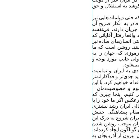
کوشد به استقلال و حق
 حتی دیپلمات‌هایی نیز
ادر به انکار صریح آن
ریان دارند، فی‌نفسه
قعا رفتار آقایانی که
ی انسان‌های ساده نیز
کنند. روشن است که ما
رموزی که جهان را به
لی جانب مورد توجه و
ی‌شود.
دی به ایران و تمامیت
جدی‌تر و فداکارانه‌تر
دام خواهیم کرد. با این
سوم و خصوصیت‌مان –
 کنیم. اینجا چیزی که
رعکس اگر ما خود را با
عالی ایران رشد بیشتری
قام پیشاهنگی جنبش
یران شروع به درک این
تهران موجب روشن شدن
وناگون ایجاد کرده‌اند.
بیرون از آذربایجان به