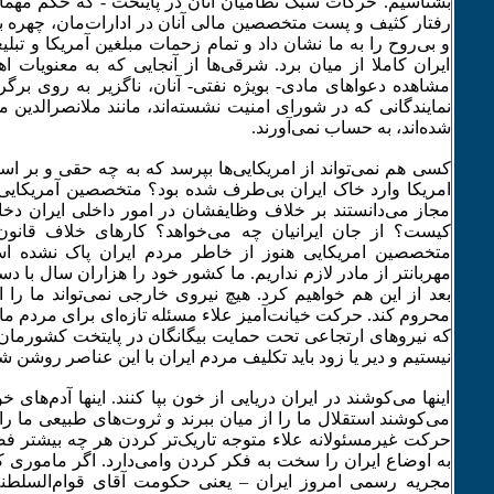
بشناسیم. حرکات سبک نظامیان آنان در پایتخت - که حکم مهمان 
رفتار کثیف و پست متخصصین مالی آنان در ادارات‌مان، چهره ب
و بی‌روح را به ما نشان داد و تمام زحمات مبلغین آمریکا و تبل
ایران کاملا از میان برد. شرقی‌ها از آنجایی که به معنویات اه
مشاهده دعواهای مادی- بویژه نفتی- آنان، ناگزیر به روی برگرد
نمایندگانی که در شورای امنیت نشسته‌اند، مانند ملانصرالدین ما
شده‌اند، به حساب نمی‌آورند.
کسی هم نمی‌تواند از امریکایی‌ها بپرسد که به چه حقی و بر ا
امریکا وارد خاک ایران بی‌طرف شده بود؟ متخصصین آمریکایی 
مجاز می‌دانستند بر خلاف وظایفشان در امور داخلی ایران د
کیست؟ از جان ایرانیان چه می‌خواهد؟ کارهای خلاف قانون
متخصصین امریکایی هنوز از خاطر مردم ایران پاک نشده است
مهربانتر از مادر لازم نداریم. ما کشور خود را هزاران سال با دس
بعد از این هم خواهیم کرد. هیچ نیروی خارجی نمی‌تواند ما را
محروم کند. حرکت خیانت‌آمیز علاء مسئله تازه‌ای برای مردم ما 
که نیروهای ارتجاعی تحت حمایت بیگانگان در پایتخت کشورمان ا
نیستیم و دیر یا زود باید تکلیف مردم ایران با این عناصر روشن ش
اینها می‌کوشند در ایران دریایی از خون بپا کنند. اینها آدم‌های 
می‌کوشند استقلال ما را از میان ببرند و ثروت‌های طبیعی ما را ب
حرکت غیرمسئولانه علاء متوجه تاریک‌تر کردن هر چه بیشتر فض
به اوضاع ایران را سخت به فکر کردن وامی‌دارد. اگر ماموری ک
مجریه رسمی امروز ایران – یعنی حکومت آقای قوام‌السلطنه 