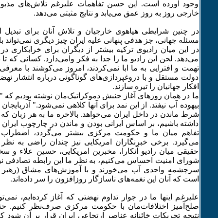
وجود آورده است. این حسن تفاهمات علیرغم تلاش‌های مذبوح
خارجی روز به روز عمق می‌یابد و نتایج مثبتی می‌دهد.
در چنین شرایطی هیاهوی خارجیان و تلاش آنان برای تبدیل ا
مسئله جهانی، جز هدفی پنهانی علیه ایران چیز دیگری نمی‌تواند ب
در این میان رادیوی ترکیه بیشتر از دیگران برای خرابکاری در
می‌دهد. لحن این رادیو ما را جدا به فکر وامی‌دارد. کسانی که تا 
تهمت و افترایی به ما ابا نمی‌کردند، امروز می‌کوشند با معرفی 
دولت مستقل و با دروغپردازی‌های گوناگونی درباره انتشار نهض
افکار جهانیان را تیره سازند.
ما در همان روزهای آغاز جنبش دموکراتیک‌مان نوشته بودیم که "
بیهوده آب نیفتد. از این نمد برای آنها کلاهی نمی‌شود." آذربایجان
شرط ماندن در داخل ایران می‌خواهد. بالاخره ما به هر زبان ک
داشته باشیم، بر اساس ایرانی بودن و ماندن در چارچوب ایران خو
تفاهم میان ما و حکومت مرکزی بیشتر می‌گردد، اضطراب و
می‌گیرد. برخی خبرنگاران امریکایی نیز چندان راضی به نظر ن
حقیقی میان رادیو آنکارا، مخبرین امریکایی، حسین علاء و سخنا
شورای امنیت احساس می‌کنیم، به نظر ما این رابطه تصادفی نیس
سرچشمه واحدی آب می‌خورند و با آموزش‌های مشاق (رهبر ا
است که آنان این نغمه‌های ناسازگار روزافزون را سر داده‌اند.
علیرغم اینها ما در جوار تداوم نهضتی که آغاز کرده‌ایم، نمی‌ت
صلح‌آمیز اختلافات‌مان با حکومت مرکزی صرف‌نظر کنیم. حت
نتیجه تحریکات خائنانه عناصر ارتجاعی ایران قرار بر آن شود ک