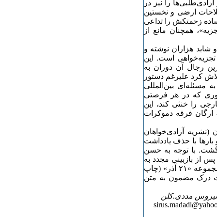
ادی‌طلبی‌ها را نیز در
نخستین اصلاحات ارضی و نخستین
ساده زحمتکش را تداعی
زیه»، همچنان مانع از
و شاید هزاران نوشته و
تجزیه‌خواهی است. این
ین رجال آن دوران به
تلاش کرد علیرغم دستور
ه مسئله‌ای بین‌المللی
‌وری که در هر فرصتی
رجی را خنثی کند، این
ن- ارگان فرقه دموکرات
 (نشریه آزادی‌خواهان
 از آن بارها و بارها با حذف یادداشت
گشت. با توجه به حسن
پس از بازبینی مجدد به
خوانندگان تقدیم می‌کنیم. ترجمه از روی متن منتشر شده در مجموعه «۲۱ آذر» (چاپ
ولت درک مضمون به متن
یروس مددی.کلن