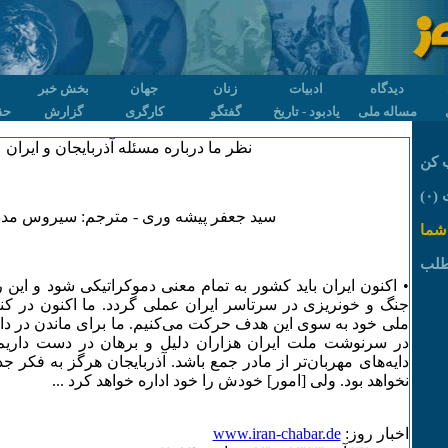
دیدگاه
ادبیات
زنان
جهان
بخش خبر
مساله ملی
یادبود - تاریخ
گفتگو
کارگری
گزارش
حق
نظر ما درباره مسئله آذربایجان و ایران
 کن
۰)
سید جعفر پیشه وری - مترجم: سیروس مد
شما
طلب
• اکنون ایران باید کشور به تمام معنی دموکراتیکی شود و این
جنگ و خونریزی در سرتاسر ایران عملی گردد. ما اکنون در کن
ملی خود به سوی این هدف حرکت می‌کنیم. ما برای ماندن در دا
در سرنوشت ملت ایران هزاران دلیل و برهان در دست داریم.
دایه‌های مهربان‌تر از مادر جمع باشد. آذربایجان هرگز به فکر جد
نخواهد بود. ولی [امور] خودش را خود اداره خواهد کرد ...
اخبار روز:
www.iran-chabar.de