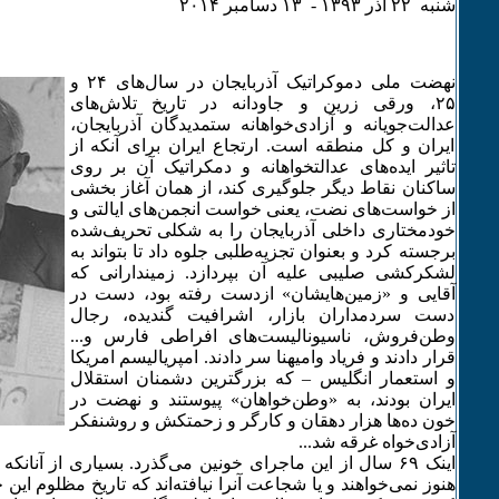
شنبه ۲۲ آذر ۱٣۹٣ - ۱٣ دسامبر ۲۰۱۴
نهضت ملی دموکراتیک آذربایجان در سال‌های ۲۴ و
۲۵، ورقی زرین و جاودانه در تاریخ تلاش‌های
عدالت‌جویانه و آزادی‌خواهانه ستمدیدگان آذربایجان،
ایران و کل منطقه است. ارتجاع ایران برای آنکه از
تاثیر ایده‌های عدالتخواهانه و دمکراتیک آن بر روی
ساکنان نقاط دیگر جلوگیری کند، از همان آغاز بخشی
از خواست‌های نضت، یعنی خواست انجمن‌های ایالتی و
خودمختاری داخلی آذربایجان را به شکلی تحریف‌شده
برجسته کرد و بعنوان تجزیه‌طلبی جلوه داد تا بتواند به
لشکرکشی صلیبی علیه آن بپردازد. زمیندارانی که
آقایی و «زمین‌هایشان» ازدست رفته بود، دست در
دست سردمداران بازار، اشرافیت گندیده، رجال
وطن‌فروش، ناسیونالیست‌های افراطی فارس و...
قرار دادند و فریاد وامیهنا سر دادند. امپریالیسم امریکا
و استعمار انگلیس – که بزرگترین دشمنان استقلال
ایران بودند، به «وطن‌خواهان» پیوستند و نهضت در
خون ده‌ها هزار دهقان و کارگر و زحمتکش و روشنفکر
آزادی‌خواه غرقه شد...
اینک ۶۹ سال از این ماجرای خونین می‌گذرد. بسیاری از آنانکه
هنوز نمی‌خواهند و یا شجاعت آنرا نیافته‌اند که تاریخ مظلوم این