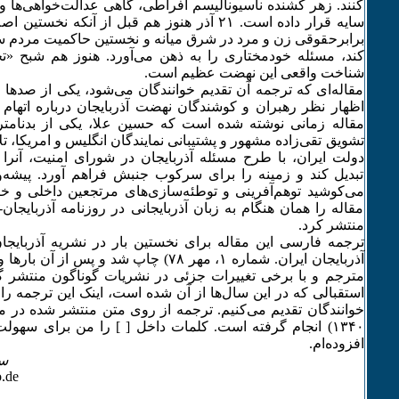
کنند. زهر کشنده ناسیونالیسم افراطی، گاهی عدالت‌خواهی‌ها و آز
سایه قرار داده است. ۲۱ آذر هنوز هم قبل از آنکه 
برابرحقوقی زن و مرد در شرق میانه و نخستین حاکمیت مردم 
کند، مسئله خودمختاری را به ذهن می‌آورد. هنوز هم شبح «تج
شناخت واقعی این نهضت عظیم است.
مقاله‌ای که ترجمه آن تقدیم خوانندگان می‌شود، یکی از صدها 
اظهار نظر رهبران و کوشندگان نهضت آذربایجان درباره اتهام 
مقاله زمانی نوشته شده است که حسین علا، یکی از بدنامتر
تشویق تقی‌زاده مشهور و پشتیبانی نمایندگان انگلیس و امریکا، 
دولت ایران، با طرح مسئله آذربایجان در شورای امنیت، آنرا ب
تبدیل کند و زمینه را برای سرکوب جنبش فراهم آورد. پیشه
می‌کوشید توهم‌آفرینی و توطئه‌سازی‌های مرتجعین داخلی و خا
مقاله را همان هنگام به زبان آذربایجانی در روزنامه آذربایجا
منتشر کرد.
ترجمه فارسی این مقاله برای نخستین بار در نشریه آذربایجان
آذربایجان ایران. شماره ۱، مهر ۷٨) چاپ شد و پس
مترجم و با برخی تغییرات جزئی در نشریات گوناگون منتشر 
استقبالی که در این سال‌ها از آن شده است، اینک این ترجمه را 
۱٣۴۰) انجام گرفته است. کلمات داخل [ ] را من برای سه
افزوده‌ام.
س
sirus.madadi@yahoo.de