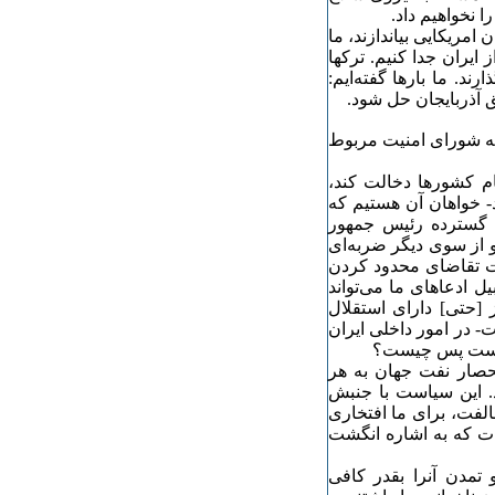
ا نخواهیم داد.
مریکایی بیاندازند، ما
 ایران جدا کنیم. ترکها
رند. ما بارها گفته‌ایم:
 آذربایجان حل شود.
به شورای امنیت مربوط
ام کشورها دخالت کند،
- خواهان آن هستیم که
ات گسترده رئیس جمهور
 از سوی دیگر ضربه‌ای
یت تقاضای محدود کردن
ل ادعاهای ما می‌تواند
 [حتی] دارای استقلال
- در امور داخلی ایران
 نیست پس چیست؟
حصار نفت جهان به هر
 این سیاست با جنبش
لفت، برای ما افتخاری
ات که به اشاره انگشت
تمدن آنرا بقدر کافی