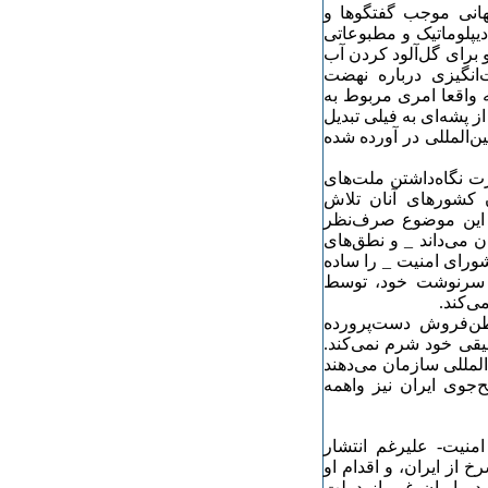
هانی موجب گفتگوها و
یپلوماتیک و مطبوعاتی
 برای گل‌آلود کردن آب
انگیزی درباره نهضت
ه واقعا امری مربوط به
 پشه‌ای به فیلی تبدیل
‌المللی در آورده شده
ت نگاه‌داشتن ملت‌های
کشورهای آنان تلاش
ز این موضوع صرف‌نظر
ن می‌داند _ و نطق‌های
 شورای امنیت _ را ساده
ن سرنوشت خود، توسط
ی‌کند.
وطن‌فروش دست‌پرورده
قی خود شرم نمی‌کند.
‌المللی سازمان می‌دهند
جوی ایران نیز واهمه
امنیت- علیرغم انتشار
 از ایران، و اقدام او
در ایران غیر از دولت