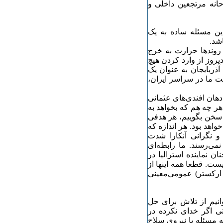
انه مرتجعین داخلی و
ین مسئله ساده به یک
اشد.
 روندها حرارت به خرج
دیروز از وارد کردن هیچ
آذربایجان به عنوان یک
ت ما در سراسر ایران،
دهان افندی‌های عثمانی
 هر چه هم که بخواهد به
ه سخن بگوییم، هر هدفی
اهد بود. هر اندازه که
 نگرانی آنکارا شدت
می‌رسند. ما رابطه‌ای
ن نماینده استرالیا در
ت. قطعا همه اینها از
رکستر) عمومی‌معینی
وانیم از تلاش برای حل
ی اگر خدای نکرده در
ه مسئله با نیروی سلاح