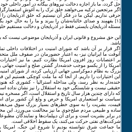
حل گردد، ما باز اجازه دخالت نیروهای بیگانه در امور داخلی خود ر
اگر مرتجعین ترکیه می‌خواهند خلق ترک را به آغوش استعمارگران ا
حرفی نداریم. لیکن ما در فکر آن نیستیم که خلق آذربایجان را از
[۱] بفهمند و صدای خائنانه‌شان را ببرند و ما را به حال خود بگذا
مسئله آذربایجان بایستی فقط در آذربایجان و دخالت مستقیم خلق
این حق مشروع و قانونی ایران و آذربایجان موضوعی نیست که 
باشد.
اگر قرار بر آن باشد که شورای امنیت در اختلافات داخلی تم
آنوقت ما ایرانیان نیز- به اعتبار حضورمان در صفوف ملل متحد
بر اعتصابات روز افزون امریکا نظارت کنیم. ما نیز اختیار
امریکا را از یکسو موجب خدشه‌دار گشتن صلح و امنیت جهانی و
بزرگ به نظام دموکراسی جهانی ارزیابی کرده، از شورای امن
این اختیارات را داریم. از آنجا که ما ملت کوچکی هستیم این قبی
خنده‌دار به نظر رسد، ولی مداخله استرالیا - کشوری که هنوز
حقیقی نیست و شایستگی خود به استقلال را نیز نشان نداده است
که دارای چندین هزار سال تاریخ و استقلال است، اگر مسخره
سیاست نو استعماری امریکا و حرص و ولع آن کشور برای ان
قیمت، بشریت را به سوی خطرهای بسیار بزرگ سوق می‌دهد.
ساده و طبیعی مردم صلح‌جوی ما نیز مخالفت می‌ورزد. این مخا
در برابر بشریت است و برای آن دیپلمات‌ها و نمایندگان مطبوع
شرکت‌های نفتی حرکت می‌کنند، یک سقوط اخلاقی است.
ما جماعت شرق نتوانسته بودیم تا شروع این جنگ، امریکا و 