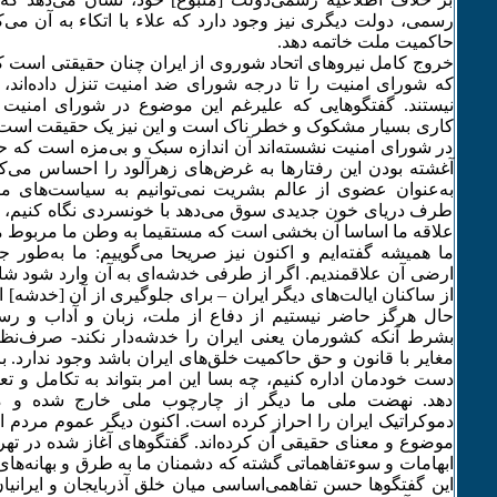
رسمی، دولت دیگری نیز وجود دارد که علاء با اتکاء به آن می‌
حاکمیت ملت خاتمه دهد.
خروج کامل نیروهای اتحاد شوروی از ایران چنان حقیقتی است که
که شورای امنیت را تا درجه شورای ضد امنیت تنزل داده‌اند، ق
نیستند. گفتگوهایی که علیرغم این موضوع در شورای امنیت ج
کاری بسیار مشکوک و خطر ناک است و این نیز یک حقیقت است. وا
در شورای امنیت نشسته‌اند آن اندازه سبک و بی‌مزه است که حت
آغشته بودن این رفتارها به غرض‌های زهرآلود را احساس می‌
به‌عنوان عضوی از عالم بشریت نمی‌توانیم به سیاست‌های م
طرف دریای خون جدیدی سوق می‌دهد با خونسردی نگاه کنیم، و
علاقه ما اساسا آن بخشی است که مستقیما به وطن ما مربوط م
ما همیشه گفته‌ایم و اکنون نیز صریحا می‌گوییم: ما به‌طور ج
ارضی آن علاقمندیم. اگر از طرفی خدشه‌ای به آن وارد شود شاید 
از ساکنان ایالت‌های دیگر ایران – برای جلوگیری از آن [خدشه] اق
حال هرگز حاضر نیستیم از دفاع از ملت، زبان و آداب و ر
بشرط آنکه کشورمان یعنی ایران را خدشه‌دار نکند- صرف‌نظر
مغایر با قانون و حق حاکمیت خلق‌های ایران باشد وجود ندارد. ب
دست خودمان اداره کنیم، چه بسا این امر بتواند به تکامل و ت
دهد. نهضت ملی ما دیگر از چارچوب ملی خارج شده و م
دموکراتیک ایران را احراز کرده است. اکنون دیگر عموم مردم ا
موضوع و معنای حقیقی آن کرده‌اند. گفتگوهای آغاز شده در 
ابهامات و سوءتفاهماتی گشته که دشمنان ما به طرق و بهانه‌های گ
این گفتگوها حسن تفاهمی‌اساسی میان خلق آذربایجان و ایرانیان 