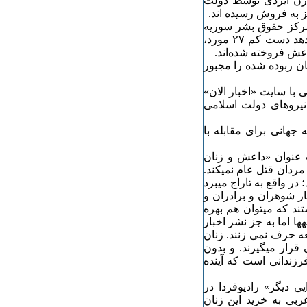
های ایزدی در پارلمان عراق نوشته است: بیش از ٢٠٠٠ زن ایزدی توسط دولت
ز به فروش رسیده اند.
رکز حقوق بشر سوریه
مستقر در لندن می‌گوید شواهدی به دست آورده که نشان می‌دهد دست کم ۲۷ مورد،
ن ربوده شده را مجبور
با سایت «اخبار الان»
یروهای دولت اسلامی
هانی برای مقابله با
 عنوان «داعش و زنان
ون مردان قتل عام نمیکند.
 در واقع به تاراج میبرد
ار شوهران و برادران و
تند که میتوان هم بهره
هها اما به جز نشر اخبار
عه حرف نمی زنند. زنان
قرار میگیرند. و بدون
رزندانی است که آینده
ی دیگر» رادیوفردا در
 به خرید این زنان