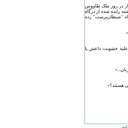
 بار در روز ملک طاووس
ته رانده شده از درگاه
اه "شیطان‌پرست" زده
ه علیه خشونت داعش یا
نید: