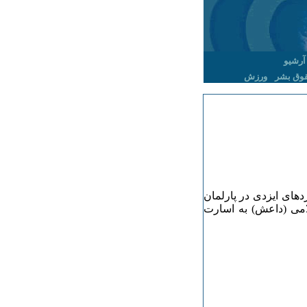
آرشیو
وق بشر
ورزش
دهای ایزدی در پارلمان
سط دولت اسلامی (داعش) به اسارت