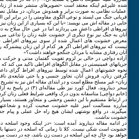
شده علیرغم اینکه معتقد است «تصویرهای منتشر شده از زنان
عملیات نظامی به صورت برابر و همدوش مردان، در مقابل تص
قربانی جنگ می ایستد و نوعی الگوی مقاومتی را در برابر این الگ
جایی در مقاله اش می نویسد: «با این که بسیاری از این زنان نیز 
نیروهای افراطی داعش می پردازند اما در عین حال سلاح به 
آنان به جنگ نیز نوع دیگری از خشونت علیه زنان را تداعی می ک
معرض خشونت های اعمال شده از سوی نیروهای افراطی 
نیست که نیروهای افراطی اگر هر کدام از این زنان پیشمرگه را ب
آنان رفتاری مشابه با مردان جنگجو خواهند داشت؟»
آزاده دواچی در حالی بر لزوم تقویت گفتمان مدنی و حرکت 
جریانهای فمینیستی در مقابل الگوهای افراطی تاکید می کند که خ
نحوه خشونتهای اعمال شده توسط نیروهای افراط گرای داعش
گرفتن زنان، فروش آنان، تجاوز جنسی و یا حتی شایعه‌ی ناق
زنان» غیر مسلح مطلع است و در ابتدای مقاله اش نیز به تشریح آ
سحر دیناروند، فعال کورد نیز طی م
[خانم دواچی] متاسفانه بدون درک واقعی شرایط فعلی زنان کرد 
در ارتباط مستقیم با این دشمن وحشی و متجاوز هستند، بسیار آ
مبارزه مسالمت آمیز علیه خشونت صحبت کرده و شجاعتهای 
میگیرند. در واقع نوشتهی ایشان هیچ راه حل عملی و پیام جدی
خشونت نداشت.
در ادامه مقاله دیناروند آمده است: «در اینکه وجود اسلحه
خشونت است شکی نیست. کلا تا زمانی که اسلحه در دستها ب
خواهد بود حال چه این اسلحه در دست زن باشد، چه در دست مر