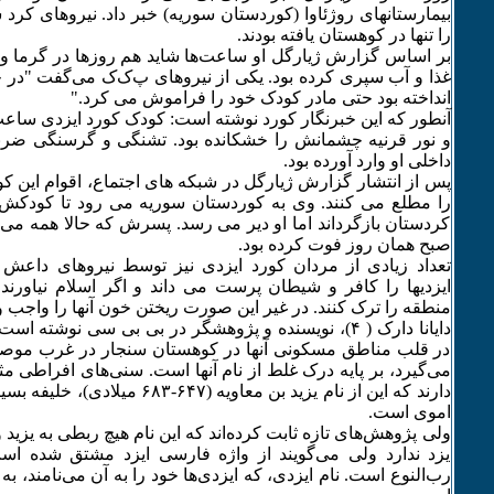
بیمارستانهای روژئاوا (کوردستان سوریه) خبر داد. نیروهای کرد س
را تنها در کوهستان یافته بودند.
بر اساس گزارش ژیارگل او ساعت‌ها شاید هم روزها در گرما و گ
غذا و آب سپری کرده بود. یکی از نیروهای پ‌ک‌ک می‌گفت "در 
انداخته بود حتی مادر کودک خود را فراموش می کرد."
آنطور که این خبرنگار کورد نوشته است: کودک کورد ایزدی ساعت‌ه
و نور قرنیه چشمانش را خشکانده بود. تشنگی و گرسنگی ضربا
داخلی او وارد آورده بود.
پس از انتشار گزارش ژیارگل در شبکه های اجتماع، اقوام این ک
را مطلع می کنند. وی به کوردستان سوریه می رود تا کودکش ر
کردستان بازگرداند اما او دیر می رسد. پسرش که حالا همه می 
صبح همان روز فوت کرده بود.
تعداد زیادی از مردان کورد ایزدی نیز توسط نیروهای داعش
ایزدیها را کافر و شیطان پرست می داند و اگر اسلام نیاورند یا
منطقه را ترک کنند. در غیر این صورت ریختن خون آنها را واجب و 
دایانا دارک ( ۴)، نویسنده و پژوهشگر در بی بی سی نوشته ا
در قلب مناطق مسکونی آنها در کوهستان سنجار در غرب موص
می‌گیرد، بر پایه درک غلط از نام آنها است. سنی‌های افراطی م
دارند که این از نام یزید بن معاویه (۴۷
اموی است.
ولی پژوهش‌های تازه ثابت کرده‌اند که این نام هیچ ربطی به یزید 
یزد ندارد ولی می‌گویند از واژه فارسی ایزد مشتق شده است
رب‌النوع است. نام ایزدی، که ایزدی‌ها خود را به آن می‌نامند، ب