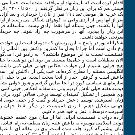
اقدام کرده است که با پیشنهاد او موافقت نشده است. حتما می 
قیمتی هم که ب
یک عرب اهل موصل تعداد ۱۹ نفر از آنان را خریداری 
نفر از آنها پس از آزدی وقتی به کوههای شنگال می رسند از آوار
آنها را بکشند. چون مسئله آنها فقط آزادی نیست. متاسفانه فر
این زنان را بپذیرد. آنها در هرصورت چه آزاد شوند، چه خرید
بغرنجی خواهند داشت.
شکرالله پور در پاسخ به این پرسش که «دوماه است این حواد
رخ دادن است اما چرا تا بحال ما کمترین واکنش بین المللی 
فمینیست نسبت به این موضوع داشتیم؟» به رادیو فردا می‌گو
الان تعطیلات است و خیلی‌ها نیستند. من توی این دو هفته با خ
هیچ جوابی نشنیدم. این حوادث انعکاس جهانی خیلی کمی داشت
انگلیسی مسئله را مطرح کرده‌اند. خب یکی از دلائلش این ا
داعش است و گرفتن اخبار از آنجا سخت است. من با خیلی از 
سازمانهای سیاسی کورد در آنجا تماس گرفتم و هنوز جوابی نشن
دوسه هفته خیلی تلاش کردیم ولی متاسفانه انعکاس خیلی کمی 
وی همچنین از تشکیل کمیته‌ای توسط برخی فعالان کورد برای پ
زنان اسیرشده توسط داعش خبرداد و گفت کار خیلی خوبی است
جهانی تشکیل دهیم تا زنان فمینیست در دیگر نقاط جهان را
اسیرشده توسط داعش با خود همراه کنیم.
آزاده دواچی، فمینیست ایرانی اما از میان موج عظیم خشونت
دولت اسلامی موسوم به داعش علیه زنان منطقه به راه افتاده، 
زنان پیشمرگه کورد جلب شده است. وی در مقاله ای با عنوا
مبارزه علیه خشونت داعش یا تشدید