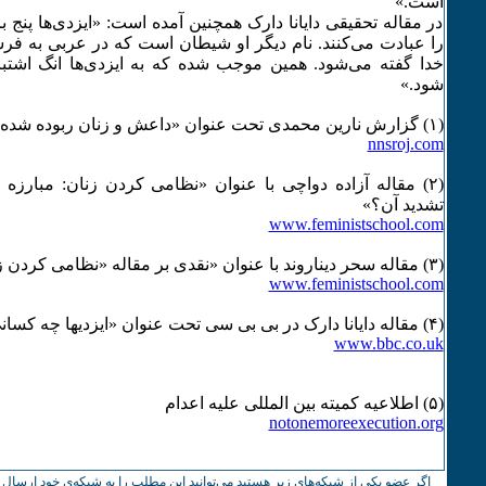
است.»
در مقاله تحقیقی دایانا دارک همچنین آمده است: «ایزدی‌ها پنج
را عبادت می‌کنند. نام دیگر او شیطان است که در عربی به فرش
خدا گفته می‌شود. همین موجب شده که به ایزدی‌ها انگ اشتب
شود.»
(۱) گزارش نارین محمدی تحت عنوان «داعش و زنان ربوده شده»
nnsroj.com
(۲) مقاله آزاده دواچی با عنوان «نظامی کردن زنان: مبارز
تشدید آن؟»
www.feministschool.com
(٣) مقاله سحر دیناروند با عنوان «نقدی بر مقاله «نظامی کردن زنان...»
www.feministschool.com
(۴) مقاله دایانا دارک در بی بی سی تحت عنوان «ایزدیها چه کسانی هستند؟»
www.bbc.co.uk
(۵) اطلاعیه کمیته بین المللی علیه اعدام
notonemoreexecution.org
اگر عضو یکی از شبکه‌های زیر هستید می‌توانید این مطلب را به شبکه‌ی خود ارسال ک