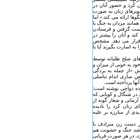
 کُرد و حضور آنان در
ویرهای زنان به صورت
وها ارائه می کند.» اما
همانند مردان به جنگ با
دست گرفتن و فرستادن
ند و آنان را بیشتر در
قرار می دهد. مشخص
ه اسارت بگیرند آیا با
های صلح طلبانه توسط
ود به خوبی از میزان و
 «از جمله به بردگی
ص سازی اندام تناسلی
نها پرداخته است.
قاله‌ای (٣) در پاسخ به آزاده دواچی نوشته است:
در شنگال و کوبانی که
رمانی و شعار گونه از
زنان کرد را نادیده
دی از مبارزه بر علیه
 در دست زن مترادف با
اشد جنگ و خشونت هم
د، در هر صورت قربانی