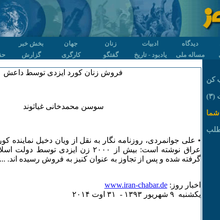
دیدگاه
ادبیات
زنان
جهان
بخش خبر
مساله ملی
یادبود - تاریخ
گفتگو
کارگری
گزارش
حق
فروش زنان کورد ایزدی توسط داعش
 کن
٣)
سوسن محمدخانی غیاثوند
شما
طلب
• علی جوانمردی، روزنامه نگار به نقل از ویان دخیل نماینده کور
عراق نوشته است: بیش از ۲۰۰۰ زن ایزدی تو
گرفته شده و پس از تجاوز به عنوان کنیز به فروش رسیده اند. ...
اخبار روز:
www.iran-chabar.de
يکشنبه ۹ شهريور ۱٣۹٣ - ٣۱ اوت ۲۰۱۴