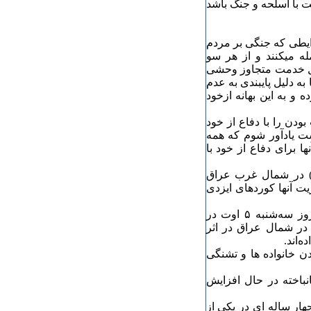
ت با اسلحه و جنگ باشد
ایطی که جنگی بر مردم
ه میکنند و از هر سو
 گل خدمت متجاوز وحشی
ه دلیل پایبندی به عدم
 و به این بهانه ازخود
دن را با دفاع از خود
ست یادآور شوم که همه
 برای دفاع از خود با
) در شمال غرب عراق
یت آنها کوردهای ایزدی
به گزارش بی بی سی: یونیسف، صندوق کودکان ملل متحد روز سه‌شنبه ۵ اوت در
دهای ایزدی در شمال عراق در اثر
‌اند.
دن خانواده ها و تشنگی
کودکان جانباخته در حال افزایش
چهار ساله ای در یکی از