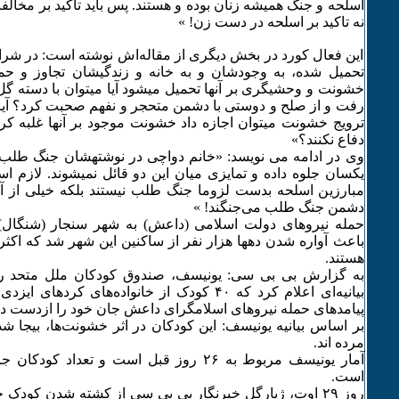
اسلحه و جنگ همیشه زنان بوده و هستند. پس باید تاکید بر مخالف
نه تاکید بر اسلحه در دست زن! »
این فعال کورد در بخش دیگری از مقاله‌اش نوشته‌ است: در شر
تحمیل شده، به وجودشان و به خانه و زندگیشان تجاوز و حمل
خشونت و وحشیگری بر آنها تحمیل میشود آیا میتوان با دسته
رفت و از صلح و دوستی با دشمن متحجر و نفهم صحبت کرد؟ آیا ب
ترویج خشونت میتوان اجازه داد خشونت موجود بر آنها غلبه کرده
دفاع نکنند؟»
وی در ادامه می نویسد: «خانم دواچی در نوشتهشان جنگ طلب بو
یکسان جلوه داده و تمایزی میان این دو قائل نمیشوند. لازم ا
مبارزین اسلحه بدست لزوما جنگ طلب نیستند بلکه خیلی از آنها
دشمن جنگ طلب می‌جنگند! »
حمله نیروهای دولت اسلامی (داعش) به شهر سنجار (شنگال
باعث آواره شدن دهها هزار نفر از ساکنین این شهر شد که اکثر
هستند.
بیانیه‌ای اعلام کرد که ۴۰ کودک از خانواده‌های کر
پیامدهای حمله نیروهای اسلامگرای داعش جان خود را ازدست داده
بر اساس بیانیه یونیسف: این کودکان در اثر خشونت‌ها، بیجا ش
مرده اند.
آمار یونیسف مربوط به ۲۶ روز قبل است و تعداد 
است.
روز ۲۹ اوت، ژیارگل خبرنگار بی بی سی از کشته شدن کودک 