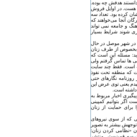
دانستند هدفش چه بوده.
رای این زنان در نظر گرفتند از ۵۰۰ تا ۴٣۰۰ دلار هست. در اوایل فروش
و بعد آزادشان کرده بود. تعداد سه
گان آنجا می‌خواهند که
هنگ و جامعه نمی تواند
اری شوند شرایط بسیار
ث در شهر موصل در حال
را بخصوص از طرف زنان
ید: مسئله این است که
یلی ها تماس گرفتم ولی
ه است. فقط چند سایت
ست که منطقه تحت نفوذ
روزنامه نگارهای حتی
یدم یعنی توی عرض این
داشته است.
یگیری اخبار مربوط به
 اگر بتوانیم کمپینی
 برای حمایت از زنان
ی که از سوی نیروهای
توجهش بیشتر به تصویر
ن «نظامی کردن زنان:
 آن؟» (۲) که در سایت مدرسه فمینیستی منتشر