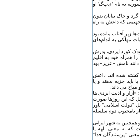
وریه به نام 'ی‌پ‌گ' او
رد و خاک بیابان بدون
جهنمی که داعش به راه
ا زیر آفتاب مانده بود
ت مهلکی به اندام‌های
ودک کورد ایزدی، پدرش
ا همراه خود به اقلیم
دانند نامش «عزیز» بود
 کشته شده اند. داعش
 باید جزیه بدهند و یا
مباح می داند.
ست: «آزار و اذیت ایزدی ها
ل که این روزها صورت
ثل "دولت اسلامی" باور
۶-۶۸۳ میلادی)، خلیفه بسیار نامحبوب دوم سلسله
و همچنین به شهر ایرانی
 که به معنی الهه یا
ه معنی "پرستندگان خدا"