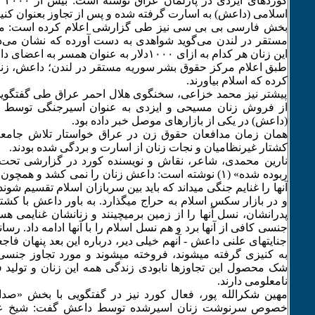
کورد
اسلامی (داعش) به اسارت گرفته شده و پس از تجاوز بعنوان کنی
بخش فارسی بی بی سی نیز طی گزارشی اعلام کرده است: م
این زنان هر کدام به ازای ۱۰۰۰دلار به عنوان همسر به اعضای داعش فروخته شده‌اند.
طبق اعلام مرکز حقوق بشر سوریه مستقر در لندن؛ داعش، زنا
کرده که اسلام بیاورند.
پیشتر نیز محمد خزاعی، سخنگوی هلال احمر عراق طی گفتگویی 
از فروش زنان مسیحی و ایزدی به عنوان اسیرجنگی توسط ن
(داعش) در یکی از بازارهای موصل خبر داده بود.
همان زمان مدافعان حقوق زن در عراق خواستار تلاش جامعه ج
کشتار غیرنظامیان و نجات زنان از اسارت و بردگی شده بودند.
نارین محمدی، شاعر، نقاش و نویسنده کورد در گزارشی تحت
ربوده شده» (۱) نوشته است: داعش زنان را نمی کشد و همچ
آنها را غنایم جنگی میداند که باید بین سربازان اسلام تقسیم شوند؛
و در بازار سکس اسلام به حراج میگذارد. به باور داعش با کشت
پدرانشان، نسل آنها را از زمین برمیچینند و زنانشان غنایمی هس
جنسی کافی از آنها برد و هم نسل اسلام را با آنها ادامه داد. رسان
جنایتهای علنی داعش - آنهم خیلی دیر، درباره این بعد پنهان فاج
به کنیزی گرفته میشوند، فروخته میشوند و مورد تجاوز جنسی 
شک محصول این تجاوزها نابودی زندگی همه این زنان و تولید ف
نامعلومی دارند.
مهین شکرالله پور، فعال کورد نیز در گفتگویی با بخش «صدای
خصوص سرنوشت زنان اسیرشده توسط داعش گفت: شیخ عربی