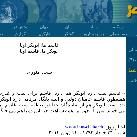
دیدگاه
ادبیات
زنان
جهان
بخش خبر
مساله ملی
یادبود - تاریخ
گفتگو
کارگری
گزارش
حق
قاسم ما، ابوبکر اونا
 کن
ابوبکر ما، قاسم اونا
۴)
شما
سجاد منوری
طلب
• قاسم نفت دارد ابوبکر هم دارد. قاسم برای نفت و قدرت
همینطور. قاسم حامیان دولتی و البته پایگاه مردمی دارد ابوبکر 
خدا است ابوبکر هم از نمایندگان خدا در منطقه است. قاسم نما
می خواند. پس با وجود این همه شباهت چرا این دو با هم می جنگند
اخبار روز:
www.iran-chabar.de
شنبه ۲۴ خرداد ۱٣۹٣ - ۱۴ ژوئن ۲۰۱۴