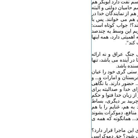
اسم نفت دارد ابوبکر هم
 حامیان دولتی و البته
هم از نمایندگان خدا در
 هم می خوانند. پس با
ند؟! جواب کوتاه است:
ریم این وسط یه چندصد
همیتی دارد، همه اینها
کند".
 جنگ عراق و نه ارائه
ر آینده می باشد، تنها
سنده باشد.
 سنی گری خود را عیان
بستان و امارات و... و
حضور دارند. با نگاهی
ای خدا و صدالبته برای
ز زبان خدا فتوا و حکم
ربید بر دیگری، بساط
 هم، غنایم را با هم
منافع، دموکرات بشوند
... همانگونه که همه ی
 این ماجرا قرار دارد؟
می شود؟ حق دموکراسی