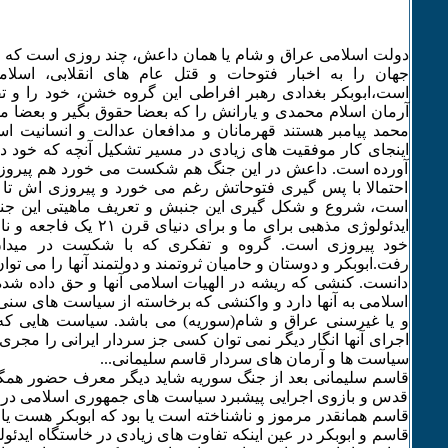
دولت اسلامی عراق و شام یا همان داعش، چند روزی است که تی
جهان را به اخبار فتوحات و قتل عام های انقلابی، اسلا
است،ابوبکر بغدادی رهبر افراطی این گروه خشن، خود را و ت
آرمان اسلام محمدی و یارانش را که بعضا حقوق بگیر و بعضا م
محمد پیامبر هستند قهرمانان و مدافعان عدالت و انسانیت اسلا
اینجای کار موفقیت های زیادی در مسیر تشکیل آنچه که خود 
آورده است. داعش در این جنگ هم شکست می خورد هم پیر
احتمالا با پس گیری فتوحاتش رغم می خورد و پیروزی اش تا 
است، شروع و شکل گیری این جنبش و تعریف ماهیتی این جنگ
ایدئولوژی مذهبی برای ما و برای 
خود پیروزی است. گروه و تفکری که با شکست در میدان 
رفت.ابوبکر و دوستان و حامیان ثروتمند و دولتمند آنها را می ت
دانست. کنشی که ریشه در الهیات اسلامی آنها و حق داده شد
اسلامی به آنها دارد و واکنشی که برخاسته از سیاست های سن
و یا غیرسنی عراق و شام(سوریه) می باشد. سیاست هایی که د
اجرای آنها انگار دیگر نمی توان کسی جز سردار ایرانی را مجری 
سیاست ها و آرمان های سردار قاسم سلیمانی...
قاسم سلیمانی بعد از جنگ سوریه شاید دیگر معرف حضور همگا
قدس و بازوی اجرایی پیشبرد سیاست های جمهوری اسلامی در خ
قاسم همانقدر مرموز و ناشناخته است یا بود که ابوبکر هست یا 
قاسم و ابوبکر در عین اینکه تفاوت های زیادی در خاستگاه ایدئو