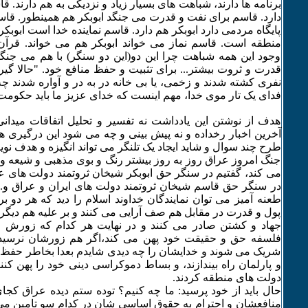
برنامه ها دارند، شباهت های بسیار زیاد و نزدیکی به هم دارند. ق
دارد. قاسم برای نفت و قدرت می جنگد ابوبکر هم همینطور. قاسم
پایگاه مردمی دارد ابوبکر هم دارد. قاسم نماینده خدا است ابوبکر 
منطقه است. قاسم نماز می خواند ابوبکر هم می خواند. قرآن
وجود این همه شباهت چرا این دو(این دو سنگر) با هم می جنگ
قدرت و ثروت بیشتر... برای تثبیت و حفظ منافع خود. "حالا گی
نفری کشته شدند و زخمی، یا بی خانه در به در و آواره شدند چه ا
فدای یک تار موی خدا، مهم اینست که خدای عزیز ما باید حکومت 
هدف از نوشتن این یادداشت نه تفسیر و تحلیل اتفاقات میدانی
آخرین اخبار رخداده و نه پیش بینی و چه می شود این درگیری ها د
طرح چند سوال و شاید ایجاد یک تلنگر می تواند انگیزه و هدف نوی
جنگ امروز عراق روز به روز بیشتر رنگ و بوی مذهبی و شیعه و
می کند، گفتیم در سنگر حق ابوبکر شیخان ثروتمند دولت های عر
در سنگر حق قاسم شیخان ثروتمند دولت های ایران و عراق و... 
طعنه آمیز می توان نمایندگان خداوند اسلام را دید که هر دو بر
پول و قدرت در مقابل هم صف آرایی می کنند و بر علیه هم دیگر ا
جهاد و کشتن صادر می کنند و در نهایت هر کدام که زورش چ
فلسفه حق و حقیقت خود پهن می کند،اگر هم زورشان نرسید به
شریک می شوند و خدایشان را چه دیدی شایدم بعدا بخاطر حفظ 
و پارلمان راه بیندازند، و بساط دموکراسی دینی خود را پهن کنند
دولت های منطقه کردند.
حال باید از خود پرسید: ما چه کنیم؟ توده ستم دیده عراق کجای
منافعشان و احترام به حقوق اساسی شان در کدام سو تامین 