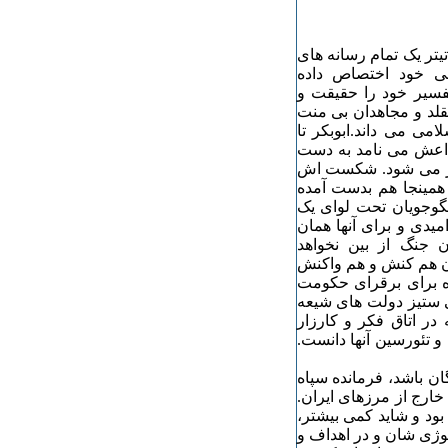
تر یک تمام رسانه های
می خود اختصاص داده
فسیر خود را حقیقت و
قلد و مجاهدان بی منت
می می داند.ابوبکر تا
داعش می نامد به دست
وز می شود. شکست اش
همینجا هم بدست آمده
وجویان تحت لوای یک
دنیای قرن ۲۱ یک فاجعه و ناامیدی و برای آنها همان
جنگ از بین نخواهد
وان هم کنش و هم واکنش
ه برای برقرای حکومت
ی ستیز دولت های شیعه
ر اتاق فکر و کارزار
و تئورسین آنها دانست.
ن باشد، فرمانده سپاه
ارج از مرزهای ایران.
بود و شاید کمی بیشتر،
لوژی شان و در اهداف و