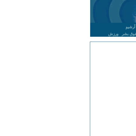
آرشیو
وق بشر
ورزش