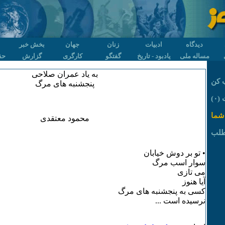
دیدگاه
ادبیات
زنان
جهان
بخش خبر
مساله ملی
یادبود - تاریخ
گفتگو
کارگری
گزارش
حق
به یاد عمران صلاحی
 کن
پنجشنبه های مرگ
۰)
شما
محمود معتقدی
طلب
• تو بر دوش خیابان
سوار اسب مرگ
می تازی
آیا هنوز
کسی به پنجشنبه های مرگ
نرسیده است ...