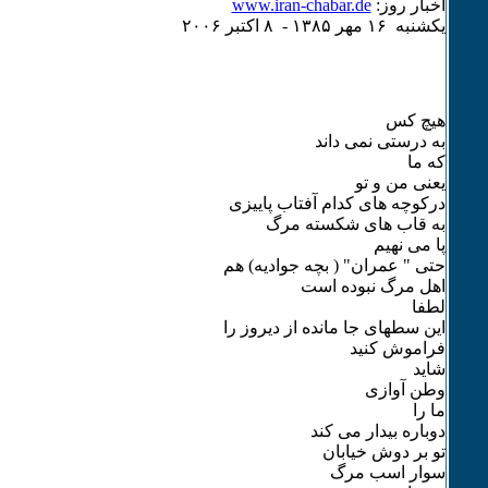
اخبار روز:
www.iran-chabar.de
يکشنبه ۱۶ مهر ۱٣٨۵ - ٨ اکتبر ۲۰۰۶
هیچ کس
به درستی نمی داند
که ما
یعنی من و تو
درکوچه های کدام آفتاب پاییزی
به قاب های شکسته مرگ
پا می نهیم
حتی " عمران" ( بچه جوادیه) هم
اهل مرگ نبوده است
لطفا
این سطهای جا مانده از دیروز را
فراموش کنید
شاید
وطن آوازی
ما را
دوباره بیدار می کند
تو بر دوش خیابان
سوار اسب مرگ