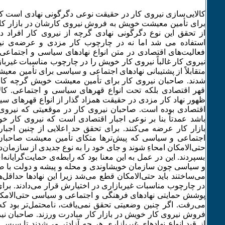
کالایی‌­سازی نیروی کار در حقیقت نوعی دگرگونی نهادی است که
برای تأمین معیشت خویش به فروش نیروی کارشان در بازار کار
از تحقق این نوع دگرگونی نهادی گرچه از نیروی کار افراد در
استفاده می ­شد اما نه در چارچوب کار مزدی و عرضه‌­ی نیر
فعالیت‌­های اقتصادی در متن انواع نهادهای سیاسی و اجتماع
نیروی کار غالباً نیروی کار خویش را در چارچوب مناسبات غیربا
متقابلاً از پشتیبانی نهادهای اجتماعی و سیاسی برای تأمین معیش
شدند. صاحبان نیروی کار برای تأمین معیشت خویش گرچه کار می­
قهر اقتصادی بلکه تحت انواع قهرهای سیاسی و اجتماعی. کالا
ظهور نهاد کار مزدی در حقیقت همزاد گذار از انواع قهرهای سی
اقتصادی بوده است. صاحبان نیروی کار در موقعیتی که نیروی ک
باشد عمدتاً بنا بر نوعی اجبار اقتصادی است که نیروی کار 
بازار کار عرضه می‌­کنند. برای تحقق حد اعلایی از چنین اجبار
اجتماعی و سیاسی که پیش‌ترها متکای تأمین معیشت صاحبان
حتی‌­الامکان امحاءِ ­شوند و جای خود را به نوع جدیدی از سازمان‌‌ده
بسپردند. این در عمل به این معنا بود که رابطه­‌ی حمایت‌­گرایانه‌
و سیاسی چون سازمان خویشاوندی و محله و پیشه و دولت با ص
می‌­ساختند باید حتی‌­الامکان قطع می­‌­شد زیرا این نهادها حداقل‌
در چارچوب مناسبات غیربازاری در اختیارش قرار می‌­دادند. برا
پوشش حمایتی نهادهای فرهنگی و اجتماعی و سیاسی حتی‌­الامکان
می‌­رفت. اگر چنین وضعیتی تحقق نمی‌­یافت، نامحتمل‌­تر بود ک
فروش نیروی کار خویش در بازار کار مبادرت ورزند. صاحبان نیرو
از قید انواع نهادهای غیربازاری هر چه آزادتر می‌­شدند تا سپس