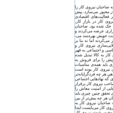
 صاحبان نیروی کار را
 مجبور می­‌سازد. پیش
 فعالیت‌­های اقتصادی
وی کار در بازار کار.
ی حک شده بود. صاحبان
زاری عرضه می­‌کردند و
ت خویش بهره‌­مند می‌­
‌کردند اما نه بنا بر
یی‌­سازی نیروی کار و
اسی و اجتماعی به قهر
ار به کالا تبدیل شده
خویش را برای فروش به
ی باید همه­‌ی مناسبات
 نیروی کار بوده است
یِ هر چه فردگرایانه‌­تر
­ای که نهادهایی اجتماعی
احب نیروی کار برقرار
­هایی از امنیت معاش را
ی تحقق چنین چیزی باید
 هر چه بیش‌تر از بین
ه صاحبان نیروی کار به
ی کار می‌­بایست ابتدا
 مجبور شوند نیروی کار