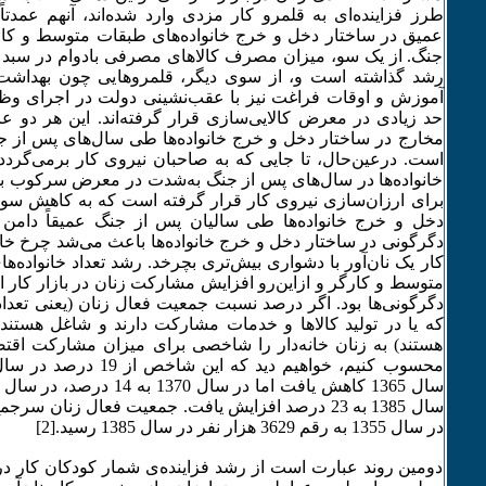
طرز فزاینده‌­ای به قلمرو کار مزدی وارد شده‌­اند، آن­هم عمدتا
عمیق در ساختار دخل و خرج خانواده‌­های طبقات متوسط و کا
جنگ. از یک سو، میزان مصرف کالاهای مصرفی بادوام در سبد 
رشد گذاشته است و، از سوی دیگر، قلمروهایی چون بهداشت
آموزش و اوقات فراغت نیز با عقب­‌نشینی دولت در اجرای وظ
حد زیادی در معرض کالایی‌­سازی قرار گرفته‌­اند. این هر دو ع
مخارج در ساختار دخل و خرج خانواده‌­ها طی سال‌­های پس از جن
است. درعین‌­حال، تا جایی که به صاحبان نیروی کار برمی‌­گردد، د
خانواده‌­ها در سال‌­های پس از جنگ به‌شدت در معرض سرکوب بو
برای ارزان‌­سازی نیروی کار قرار گرفته است که به کاهش سویه
دخل و خرج خانواده‌­ها طی سالیان پس از جنگ عمیقاً دامن 
دگرگونی در ساختار دخل و خرج خانواده‌­ها باعث می‌­شد چرخ خانو
کار یک نان‌‌آور با دشواری بیش‌تری بچرخد. رشد تعداد خانواده‌­های
متوسط و کارگر و ازاین‌­رو افزایش مشارکت زنان در بازار کار 
دگرگونی‌­ها بود. اگر درصد نسبت جمعیت فعال زنان (یعنی تعداد ز
که یا در تولید کالاها و خدمات مشارکت دارند و شاغل هستند ی
هستند) به زنان خانه‌­دار را شاخصی برای میزان مشارکت اقتصا
در سال 1355 به رقم 3629 هزار نفر در سال 1385 رسید.[2]
دومین روند عبارت است از رشد فزاینده‌­ی شمار کودکان کار در