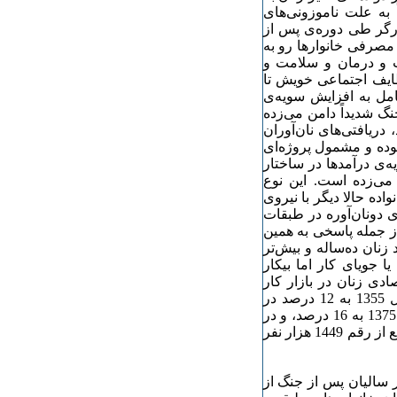
ً به علت ناموزونی‌­های
رگر طی دوره‌ی پس از
مصرفی خانوارها رو به
 و درمان و سلامت و
ایف اجتماعی خویش تا
امل به افزایش سویه‌­ی
گ شدیداً دامن می‌­زده
ریافتی‌­های نان‌­آوران
ده و مشمول پروژه‌­ای
‌ی درآمدها در ساختار
می‌­زده است. این نوع
اده حالا دیگر با نیروی
 دو­نان‌­آوره در طبقات
از جمله پاسخی به همین
نان ده‌­ساله و بیش‌تر
ا جویای کار اما بیکار
دی زنان در بازار کار
محسوب کنیم، خواهیم دید که این شاخص از 19 درصد در سال 1355 به 12 درصد در
سال 1365 کاهش یافت اما در سال 1370 به 14 درصد، در سال 1375 به 16 درصد، و در
سال 1385 به 23 درصد افزایش یافت. جمعیت فعال زنان سرجمع از رقم 1449 هزار نفر
 سالیان پس از جنگ از