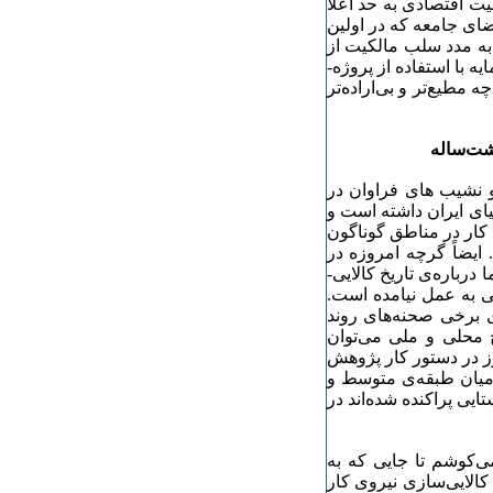
لیت اقتصادی به حد اعلا
ضای جامعه که در اولین
 به مدد سلب مالکیت از
با استفاده از پروژه‌­
طیع‌­تر و بی‌­اراده‌­تر
شت­‌ساله
و نشیب ­های فراوان در
ای ایران داشته است و
 کار در مناطق گوناگون
 ایضاً گرچه امروزه در
اره‌‌­ی تاریخ کالایی‌­
ی به عمل نیامده است.
­ی برخی صحنه‌­های روند
 محلی و ملی می­‌توان
هنوز در دستور کار پژوهش­‌
 میان طبقه‌­ی متوسط و
یی پراکنده شده‌­اند در
می‌­کوشم تا جایی که به
کالایی‌­سازی نیروی کار