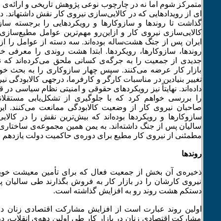
متمرکز شوم اما نه در چارچوب نوعی پژوهش تاریخی و ارائه‌­ی توالی
ای از رویدادهایی که در کالایی‌­سازی نیروی کار نقش داشته­اند.
گذاشت تا روندها و سازوکارها و رویکردهایی را برجسته ساز
کالایی‌­سازی نیروی کار و ازاین‌­رو مهم‌­ترین عوامل مطیع­‌ساز
ایران پس از جنگ هشت‌­ساله بوده‌­اند. سه دسته از عوامل را از
روندها، سازوکارها، رویکردها. ابتدا هشت روندی را معرفی خ
جدیدی از جمعیت را به جرگه‌­ی کسانی ملحق می‌­کرده‌­اند که 
بازار کار عرضه می‌­کنند. سپس چهار سازوکاری را به بحث خو
تغییر بنیادین در مناسبات کارگر و کارفرما، درجه­ی کالابودگی نیر
داده‌­اند. نهایتاً نیز رویکردهای حقوقی و امنیتی نظام سیاسی در ق
را بررسی خواهم کرد که با جلوگیری از تشکل‌­یابی مستقلان
صاحبان نیروی کار از وضعیت کالابودگی ممانعت می‌­کنند. ای
سازوکارها و رویکردها بوده­‌اند که بیش‌ترین نقش را در کالا
سالیان پس از جنگ داشته‌­اند. به یمن همین مجموعه‌­ی ساختاری
مطمئنی از نیروی کار مطیع برای دوره‌­ی حاکمیت دولت یازدهم 
روندها
ذخیره‌­ی آن بخش از جمعیت فعال که برای تأمین معیشت خویش 
نیروی کارشان را در بازار کار به فروش بگذارند طی سالیان پس
دست­کم هشت روند رو به افزایش گذاشته است.
اولین روند عبارت است از افزایش مشارکت اقتصادی زنان در 
مشارکت اقتصادی زنان در بازار کار طی اولین دهه­‌ی انقلاب، در 