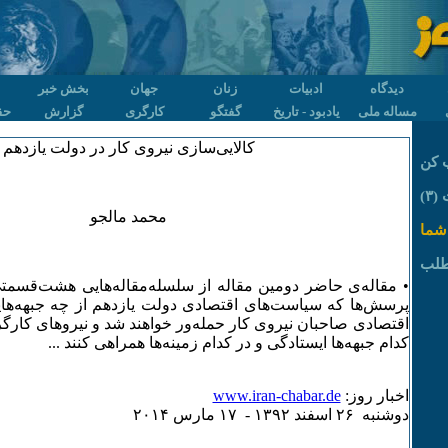
دیدگاه
ادبیات
زنان
جهان
بخش خبر
مساله ملی
یادبود - تاریخ
گفتگو
کارگری
گزارش
حق
کالایی‌سازی نیروی کار در دولت یازدهم
 کن
٣)
محمد مالجو
شما
طلب
• مقاله‌­ی حاضر دومین مقاله از سلسله‌­مقاله‌­هایی هشت‌­قسم
پرسش‌­ها که سیاست‌­های اقتصادی دولت یازدهم از چه جبهه‌­ها
اقتصادی صاحبان نیروی کار حمله‌­ور خواهند شد و نیروهای کارگری
کدام جبهه‌­ها ایستادگی و در کدام زمینه‌­ها همراهی کنند ...
اخبار روز:
www.iran-chabar.de
دوشنبه ۲۶ اسفند ۱٣۹۲ - ۱۷ مارس ۲۰۱۴