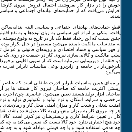
خویش را در بازار کار بفروشند. احتمال فروش نیروی کارشان
افزایش می­‌یافت که از حمایت­‌های نهادهای اجتماعی و سیاسی 
شدند.
قطع حمایت‌­های نهادهای اجتماعی و سیاسی البته ابتدا‌­به‌­ساکن 
یافت، متکی بر انواع قهر سیاسی به زیان توده‌­ها و به نفع اقلی
چنین نیست که این رخداد فقط یک بار در تاریخ به وقوع پیوسته باش
به مدد سلب مالکیت نامیده می‌­شود مستمراً در حال تکرار بوده ا
از قهر سیاسی و فساد اقتصادی و رویه‌­های قانونی و عوامل ت
سلب مالکیت و کالایی‌­سازی نیروی کار در حقیقت دو روی یک سکه 
دو حلقه از دورپیمایی سرمایه است که از سویی اقلیتی برخوردار
نابرخوردار در جامعه و ازاین‌­رو نوعی مناسبات نابرابر قدرت
می‌­گیرد.
بر مبنای همین مناسبات نابرابر قدرت طبقاتی است که عناصر 
زیستی اکثریت جامعه که صاحبان نیروی کار هستند بنا بر ارا
صاحبان ابزار تولید هستند تعیین می‌­شود، عناصری چون اجرت 
مرخصی و شرایط اسکان و نوع تولید و تکنولوژی تولید و نوع قر
امنیت شغلی و شدت کار و میزان ایمنی محل کار و زمان‌­بندی پر
هر چه نیروی کار به میزان بیش‌تری به کالا تبدیل شده باشد، نقش
کار در تعیین شرایط کاری و زیستی‌­شان نیز کم‌تر است. کالا 
خود هیچ اختیاری ندارد. خودِ کالا نیست که تعیین می‌­کند به چه
چه هدفی استفاده شود و با چه قیمتی مبادله شود و به چه