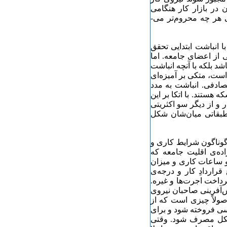
 در بازار کار هنگامی
هر چه محروم‌­تر می‌­
با انباشت ابتدایی تحقق
تی از اعضای جامعه. اما
د بلکه با آن­چه انباشت
ست، متکی بر آمیزه‌­ای
صادفی. انباشت به مدد
هستند. با اتکا بر این
 و از دیگر سو اکثریتی
 طبقاتی میان‌­شان شکل
گوناگون شرایط کاری و
ده‌­ی اقلیت جامعه که
و ساعات کاری و میزان
اردادِ کار و درجه‌­ی
داخت اجرت­‌ها و غیره.
­‌آفرینی صاحبان نیروی
اصولاً چیزی است که از
 کسی فروخته شود و برای
 شکل مصرف شود. وقتی