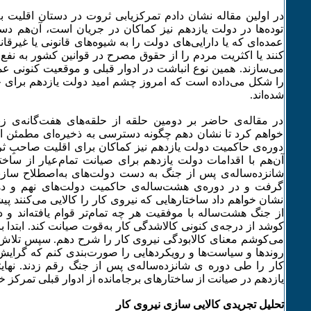
در اولین مقاله نشان دادم تمرکزیابی ثروت در دستان اقلیت 
توده­‌ها در دولت یازدهم نیز کماکان در جریان است، آن‌­هم د
عمده‌­ای که یا دارایی‌­های دولت را به شیوه‌­های قانونی یا غیرقا
کنند یا اکثریت مردم را از حقوق مصرح در قوانین کشور به نفع
می‌­سازند. همین نوع انباشت در ادوار قبلی و موقعیت کنونی ع
را شکل می‌­داده است که امروز چشم امید دولت یازدهم برای ح
شده‌­اند.
در مقاله‌­ی حاضر بر دومین حلقه از حلقه‌­های هفت‌­گانه‌­ی ز
خواهم کرد تا نشان دهم چگونه دسترسی به ذخیره‌­ای مطمئن 
دوره‌­ی حاکمیت دولت یازدهم نیز کماکان برای اقلیت صاحبِ 
آن‌­هم با اقدامات دولت یازدهم برای صیانت تمام‌­عیار از ساخ
شانزده­‌ساله­‌ی پس از جنگ به دست دولت­‌های به‌­اصطلاح س
گرفت و در دوره‌­ی هشت‌­ساله‌­ی حاکمیت دو­لت‌­های نهم و ده
نشان خواهم داد ساختارهایی که نیروی کار را کالایی می‌­کنند
از جنگ هشت‌­ساله با موفقیت هر چه تمام‌­تر قوام یافته‌­اند و 
کوشد از درجه‌­ی کنونی کالاشدگی کار به‌­قوت صیانت کند. ابتدا با
می­‌کوشم معنای کالابودگی نیروی کار را شرح دهم. سپس تلاش
روندها و سیاست‌­ها و رویکردهایی را صورت­‌بندی کنم که گرایش 
کار را طی دوره ­ی شانزده‌­ساله‌­ی پس از جنگ رقم زدند. نهایت
یازدهم در صیانت از ساختارهای برجامانده از ادوار قبلی تمرکز خ
تحلیل تجریدی کالایی ­سازی نیروی کار