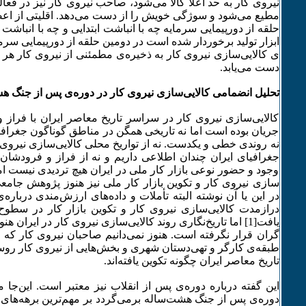
نیروی کار به حد اعلا کالا می‌­شود، صاحب نیروی کار نیز در فعا
مطیع می‌­شود و سوژگی خویش را از دست می‌­دهد. اقلیتی از اع
حلقه از دورپیمایی سرمایه چه با انباشت ابتدایی و چه با انباشت
ابزار تولید برخوردار شده است در دومین حلقه از دورپیمایی سرمایه 
ی کالایی‌­سازی نیروی کار به ذخیره‌­ی مطمئنی از نیروی کار هر چه م
دست می‌­یابد.
تحلیل انضمامی کالایی‌­سازی نیروی کار در دوره‌­ی پس از جنگ ه
کالایی‌­سازی نیروی کار در سراسر تاریخ معاصر ایران با فراز 
جریان بوده است اما نه تاریخی همگن در مناطق گوناگون جغرافی
نه روندی خطی و یکدست. نه از تواریخ محلی کالایی‌­سازی نیروی
جغرافیای ایران چندان اطلاعی داریم و نه از فراز و فرودشان.
وجود و حضور نوعی بازار کار ملی در ایران هیچ تردیدی نیست اما درب
سازی نیروی کار و تکوین بازار کار ملی نیز هنوز پژوهش جامع
در این یا آن نوشته البته تأملات و داده‌­های ارزش­‌مندی درباره‌
درازمدت کالایی‌­سازی نیروی کار و تکوین بازار کار در سطوح
یافت[1] اما تاریخ‌­نگاری روند کالایی‌­سازی نیروی کار در ایران 
گران قرار نگرفته است. هنوز نمی‌­دانیم صاحبان نیروی کار که
طبقه‌­ی کارگر و تهی‌­دستان شهری و بخش­‌هایی از نیروی کار روستا
تاریخ معاصر ایران چگونه تکوین یافته‌­اند.
این گفته درباره­ دوره‌­ی پس از انقلاب نیز معتبر است. این‌­جا 
دوره‌­ی پس از جنگ هشت­‌ساله برمی‌­گردد بر مهم‌­ترین برهه‌­های 