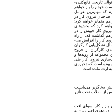
 تاریخی قانع‌­کننده‌­
 دست خودم را باز خواهم
م که مهم‌­ترین عوامل
ی صاحبان نیروی کار در
 هم متمایز خواهم کرد:
واهم کرد که بخش‌­های
نیروی کار خویش را در
اهم گذاشت که، از راه
وی کار را افزایش می‌­
بال تشکل‌­یابی کارگران
ه‌­ی کارگران از خروج
ن مجموعه از روندها و
یی‌­سازی نیروی کار طی
 بوده است که ذخیره‌­ی
به ارث مانده است.
به­‌ناگزیر می‌­بایست
 از انقلاب تحت تأثیر
بازار کار. سوای افت
دو دهه‌­ی اخیر زنان به