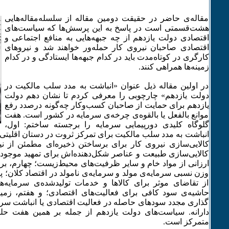
مقاله‌­ی حاضر در حقیقت دومین مقاله از سلسله‌­مقاله‌­هایی
هشت‌­قسمتی است در پاسخ به این پرسش‌­ها که سیاست‌­های
اقتصادی دولت یازدهم از چه جبهه‌­هایی به منافع اجتماعی و
اقتصادی صاحبان نیروی کار حمله‌­ور خواهند شد و نیروهای
کارگری در کوتاه‌­مدت باید در کدام جبهه‌­ها ایستادگی و در کدام
زمینه‌­ها همراهی کنند.
در اولین مقاله ذیل عنوان «انباشت به مدد سلب مالکیت در
دولت یازدهم» چارچوبی را معرفی کردم تا نشان دهم دولت
یازدهم برای حمایت از صاحبان کسب‌­وکار چه‌گونه درصدد رفع
موانع بالفعل یا بالقوه‌­­ی چرخه‌­ی سرمایه در کشور است. هفت
گلوگاه کلیدی دورپیمایی سرمایه را برجسته ساختم: اول،
انباشت به مدد سلب مالکیت برای تمرکز ثروت در دستان اقلیتی 
کالایی‌­سازی نیروی کار برای برساختن ذخیره‌­ای مطمئن از 
کالایی‌‌­سازی طبیعت و عناصر شکل‌­دهنده‌­اش برای تمهید موجودی
ارزانی از مواد خام و سایر ظرفیت‌­های محیط­‌زیست؛ چهارم، برقر
وزن نسبی سرمایه‌­ی مولد و سرمایه‌­ی نامولد در اقتصاد کلان؛ پ
از تقاضای موثر برای کالاها و خدمات تولیدشده‌­ی سرمایه‌­
حاشیه‌­ی سود کافی برای فعالیت‌­های اقتصادی؛ و هفتم، زمینه
گذاری مجدد سودهای حاصله در فعالیت اقتصادی یا انباشت سرمایه
دارانه. سیاست‌­های دولت یازدهم از جمله بر همین هفت حلقه
متمرکز است.