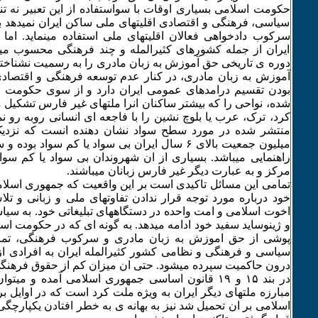
حکومت اسلامی بسیاری اوقات با سواستفاده از این تعبیر نه تن
سیاسی، فرهنگی و اقتصادی اقلیتهای ملی ساکن ایران نمیدهد بلکه
سرکوب دادخواهی فعالان اقلیتهای ملی استفاده مینماید. اما 
ایران از جمله کشورهای کثیرالمله و چند فرهنگی محسوب میش
دوره ی تاریخی حق آموزش به زبان مادری را به رسمیت نشناخت
آموزش به زبان مادری، در کنار عدم توسعه فرهنگی و اقتصادی 
بودن تقسیم درامدهای عمومی ایران دارد و از سوی حکومت ا
شده، نواحی را که بیشتر ساکنان انرا ملتهای غیر فارس تشکیل می
کرد، ترک، عرب یا بلوچ نشین را با فاجعه ای انسانی روبه رو نم
میلیون جمعیت بالای ۶ سال ایران بی سواد یا کم سواد
راهنمایی میباشد. بسیاری از ان شهروندان بی سواد یا کم سواد
مرکز و به عبارت دیگر غیر فارس زبانان میباشند.
تمامی این مسائل تاکیدی است بر این واقعیت که جمهوری اسلام
خود درباره مورد توجه قرار ندادن تفاوتهای ملی و زبانی و تل
اخوت اسلامی و امت واحده در دستگاههای تبلیغاتی خود. به سیا
و ژینوساید سفید خود ادامه میدهد. به گونه ای که در حکومت اس
پوشی از حق اموزش به زبان مادری و سرکوب فرهنگی، تما
سیاسی و فرهنگی و نظامی کشور کثیرالمله ایران به افرادی ا
درون حاکمیت سپرده میشود. حتی ان میزان کم از حقوق فرهنگی 
در بند ۱۵ و ۱۹ قانون اساسی جمهوری اسلامی آمده و م
مبارزه ملتهای دیگر ایران به ویژه ملت کرد است که در اوایل 
اسلامی بر ان تحمیل شد نیز به بهانه ی به خطر افتادن یکپارچ