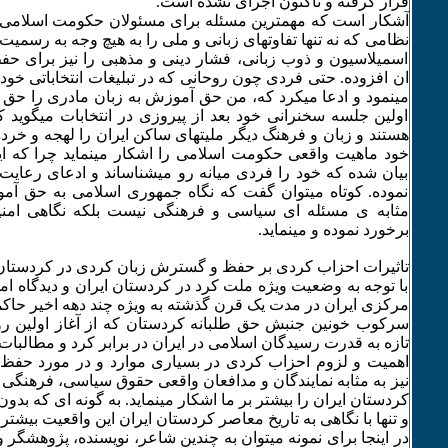
قرار گرفته و تاکنون اجرای نشده است.
آشکار است که مهمترین مسئله برای مسئولان حکومت اسلامی
نظامی که نه تنها تفاوتهای زبانی و ملی را به هیچ وجه به رسمیت
اسمیلاسیون و ذوب زبانی، فشار دینی و مذهبی را نیز برای ح
ان افزوده. حتی فردی چون روحانی که در تبلیغات انتخاباتی خود
مینمود و ادعا میکرد که، من حق آموزش به زبان مادری را حق ط
اولین جلسه سخنرانی خود بعد از پیروزی در انتخابات میگوید 
هستند و زبان و فرهنگ دیگر ملیتهای ساکن ایران را لهجه و خرده 
خود ماهیت واقعی حکومت اسلامی را اشکار مینماید چرا که ا
بیان شده که خود را فردی میانه رو میشناساند و ادعای رعایت 
نموده. کوتاه میتوان گفت که نگاه جمهوری اسلامی به حق آم
مثابه ی مسئله ای سیاسی و فرهنگی نیست بلکه نگاهی امنیتی
برخورد نموده و مینماید.
تاثیرات احزاب کردی بر حفظ و گسترش زبان کردی در کردستان 
با توجه به وضعیت ویژه ملت کرد در کردستان ایران و دیدگاه ا
مرکزی ایران در مدت یک قرن گذشته به ویژه چند دهه اخیر حا
سرکوب خونین جنبش حق طلبانه کردستان که از آغاز اولین رو
تازه به قدرت رسیدگان اسلامی در ایران در برابر کرد و مطال
اهمیت و لزوم احزاب کردی در بسیاری موارد و در مورد حف
نیز به مثابه نمایندگان و مدافعان واقعی حقوق سیاسی، فرهنگی
کردستان ایران را بیشتر بر ما اشکار مینماید. به گونه ای که بدو
و تنها با نگاهی به تاریخ معاصر کردستان ایران این واقعیت بیشتر خ
در اینجا برای نمونه میتوان به چندین شاعر، نویسنده، پژوهشگ