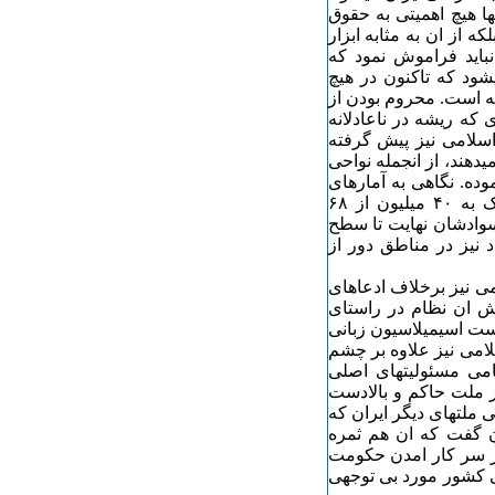
ها هیچ اهمیتی به حقوق
 از ان به مثابه ابزار
نباید فراموش نمود که
ود که تاکنون در هیچ
ه است. محروم بودن از
که ریشه در ناعادلانه
سلامی نیز پیش گرفته
دهند، از انجمله نواحی
وده. نگاهی به آمارهای
منتشر شده در مورد سطح سواد نشان دهنده انست که نزدیک به ۴۰ میلیون از ۶٨
 بوده و سوادشان نهایت تا سطح
 نیز در مناطق دور از
ی نیز برخلاف ادعاهای
اش ان نظام در راستای
ست اسیمیلاسیون زبانی
لامی نیز علاوه بر چشم
می مسئولیتهای اصلی
ز ملت حاکم و بالادست
ملتهای دیگر ایران که
یتوان گفت که ان هم ثمره
بر سر کار امدن حکومت
گی کشور مورد بی توجهی