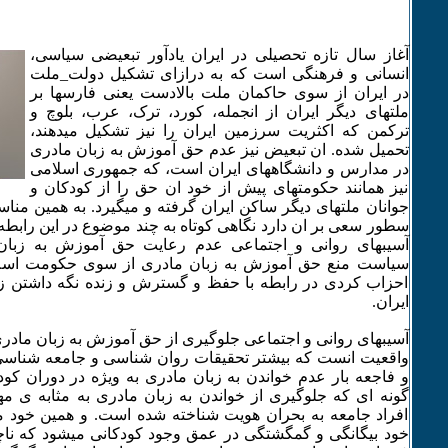
آغاز سال تازه تحصیلی در ایران یادآور تبعیضی سیاسی،
انسانی و فرهنگی است که به درازای تشکیل دولت_ملت
در ایران از سوی حاکمان ملت بالادست یعنی فارسها بر
ملتهای دیگر ایران از انجمله، کورد، ترک، عرب، بلوچ و
ترکمن که اکثریت سرزمین ایران را نیز تشکیل میدهند،
تحمیل شده. ان تبعیض نیز عدم حق آموزش به زبان مادری
در مدارس و دانشگاههای ایران است، که جمهوری اسلامی
نیز همانند حکومتهای پیش از خود ان حق را از کودکان و
جوانان ملتهای دیگر ساکن ایران گرفته و میگیرد. به همین مناسب
سطور سعی بر ان دارد نگاهی کوتاه به چند موضوع در این رابطه د
آسیبهای روانی و اجتماعی عدم رعایت حق آموزش به زبان م
سیاست منع حق آموزش به زبان مادری از سوی حکومت اسلام
احزاب کردی در رابطه با حفظ و گسترش و زنده نگه داشتن ز
ایران.
آسیبهای روانی و اجتماعی جلوگیری از حق آموزش به زبان مادر
واقعیت انست که بیشتر تحقیقات روان شناسی و جامعه شناسی ت
و فاجعه بار عدم خواندن به زبان مادری به ویژه در دوران کودکی
گونه ای که جلوگیری از خواندن به زبان مادری به مثابه ی مه
افراد جامعه به بحران هویت شناخته شده است. و همین خود 
خود بیگانگی و گمگشتگی در عمق وجود کودکانی میشود که ناچا