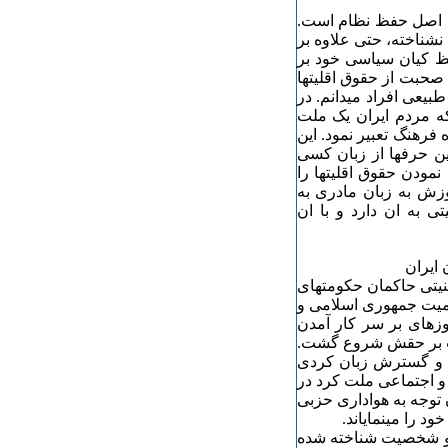
 اصل حفظ نظام است.
 نشناخته، حتی علاوه بر
فظ کیان سیاسی خود بر
 صحبت از حقوق اقلیتها
بیعی افراد میدانم. در
که مردم ایران یک ملت
فرهنگ تعبیر نمود. این
ین حرفها از زبان کسی
نمودن حقوق اقلیتها را
وزش به زبان مادری به
 به ان دارد و با ان
ایران
منیتی حاکمان حکومتهای
کمیت جمهوری اسلامی و
زهای بر سر کار آمدن
بات بر حقش شروع گشت.
ظ و گسترش زبان کردی
 و اجتماعی ملت کرد در
ن توجه به هواداری حزبی
ود را مینمایاند.
ر و شخصیت شناخته شده