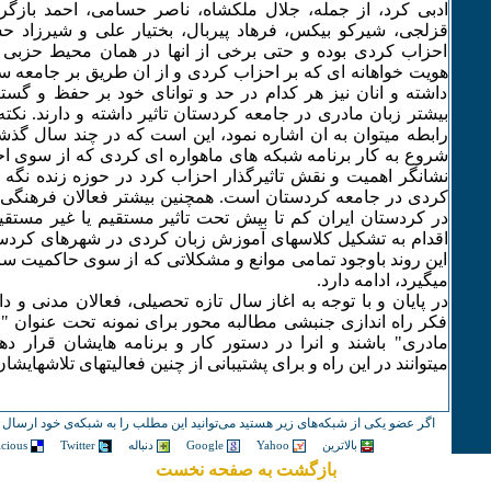
ادبی کرد، از جمله، جلال ملکشاه، ناصر حسامی، احمد بازگر
قزلجی، شیرکو بیکس، فرهاد پیربال، بختیار علی و شیرزاد ح
احزاب کردی بوده و حتی برخی از انها در همان محیط حزبی
هویت خواهانه ای که بر احزاب کردی و از ان طریق بر جامعه سایه 
داشته و انان نیز هر کدام در حد و توانای خود بر حفظ و گس
بیشتر زبان مادری در جامعه کردستان تاثیر داشته و دارند. نک
رابطه میتوان به ان اشاره نمود، این است که در چند سال گ
شروع به کار برنامه شبکه های ماهواره ای کردی که از سوی 
نشانگر اهمیت و نقش تاثیرگذار احزاب کرد در حوزه زنده نگ
کردی در جامعه کردستان است. همچنین بیشتر فعالان فرهنگی،
در کردستان ایران کم تا بیش تحت تاثیر مستقیم یا غیر مست
اقدام به تشکیل کلاسهای آموزش زبان کردی در شهرهای کردستا
این روند باوجود تمامی موانع و مشکلاتی که از سوی حاکمیت سر
میگیرد، ادامه دارد.
در پایان و با توجه به اغاز سال تازه تحصیلی، فعالان مدنی و دا
فکر راه اندازی جنبشی مطالبه محور برای نمونه تحت عنوان 
مادری" باشند و انرا در دستور کار و برنامه هایشان قرار ده
میتوانند در این راه و برای پشتیبانی از چنین فعالیتهای تلاشهایشا
اگر عضو یکی از شبکه‌های زیر هستید می‌توانید این مطلب را به شبکه‌ی خود ارسال ک
بالاترین
Yahoo
Google
دنباله
Twitter
icious
بازگشت به صفحه نخست