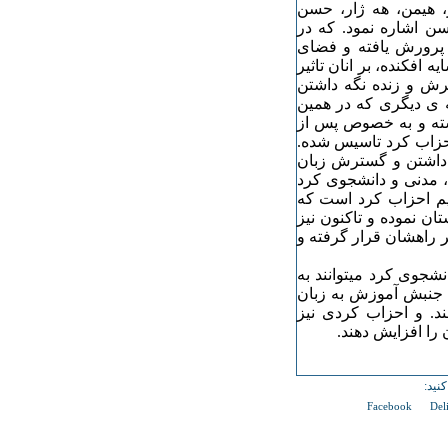
، هیمن، هه ژار، حسن
سن اشاره نمود. که در
 پرورش یافته و فضای
افکنده، بر انان تاثیر
ترش و زنده نگه داشتن
ته ی دیگری که در همین
ذشته و به خصوص پس از
احزاب کرد تاسیس شده.
ه داشتن و گسترش زبان
 مدنی و دانشجوی کرد
قیم احزاب کرد است که
ن نموده و تاکنون نیز
 راهشان قرار گرفته و
نشجوی کرد میتوانند به
" جنبش آموزش به زبان
ند. و احزاب کردی نیز
ن را افزایش دهند.
نید:
Facebook
Del