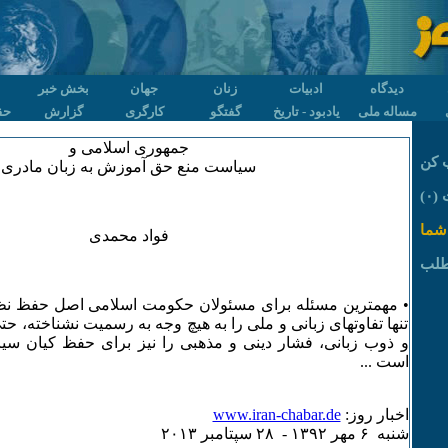
دیدگاه
ادبیات
زنان
جهان
بخش خبر
مساله ملی
یادبود - تاریخ
گفتگو
کارگری
گزارش
حق
جمهوری اسلامی و
 کن
سیاست منع حق آموزش به زبان مادری
۰)
شما
فواد محمدی
طلب
• مهمترین مسئله برای مسئولان حکومت اسلامی اصل حفظ نظ
تنها تفاوتهای زبانی و ملی را به هیچ وجه به رسمیت نشناخته، حت
و ذوب زبانی، فشار دینی و مذهبی را نیز برای حفظ کیان سی
است ...
اخبار روز:
www.iran-chabar.de
شنبه ۶ مهر ۱٣۹۲ - ۲٨ سپتامبر ۲۰۱٣