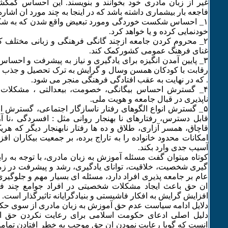
غیر از زبان مادری خود بخوانند و بنویسند. این احساس گمگشتگ
فاجعه بار بیشماری داشته باشد که در اینجا به چند مورد ان اشار
۱_ احساس شکست خوردگی ومورد تبعیض واقع شدن که به شکل
خودنمایی کرده و یا خواهد کرد.
۲_ محروم کردن جامعه ازچند گانگی فرهنگی و زبانی مختلف ک
غنای فرهنگ عمومی کشورکمک کند.
٣_ پایین آمدن انگیزه برای یادگیری و نیاز به پیشرفت و احساس
رقابت با کودکان همسن وسال و گرایش به ترک تحصیل و جذب ب
. که در نهایت به عقب افتادگی فرهنگی منجر می شود.
۴_ گسترش احساس بیگانگی، خصومت، بیعدالتی ، مشکلات
ناپذیری در قبال جامعه و هویت ملی.
۵_ گسترش انواع الگوهای رفتار ناسازگار اجتماعی، گسترش انو
قابل دسترس، رفتارهای نا بهنجار روانی مثل : افسردگی ،نا آر
قاچاق، همسر آزاری، طلاق و ده ها رفتار نابهنجار دیگر که هریک
امکانات محدود خانواده را به تاراج برده، بر جمعیت بیکاران افز
آسیب جدی وارد بکند.
کوتاه میتوان گفت مسئله آموزش به زبان مادری، با توجه به راب
گیری شخصیت، خلاقیت، توانای یادگیری، رشد و پیشرفت در زم
عام بر جامعه پذیری افراد دارد، مسئله ای بسیار مهم و جلوگیری 
ان حق باعث ایجاد مشکلات شخصیتی در افراد جوامع چند ف
افزایش گرایش به افکار فاشیستی و بنیادگرایانه تاثیرگذار است.
دلایل ادامه سیاست عدم حق آموزش به زبان مادری از سوی حک
دلیل اصلی ادعای حکومت اسلامی برای رعایت نکردن حق ا
انست که گویا رعایت نمودن ان حق موجب به خطر افتادن تمام