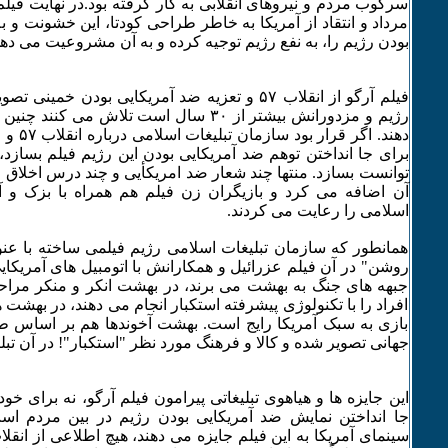
مرداد و انتقاد از آمریکا به خاطر طراحی کودتا، این خشونت و 
بودن رژیم را، به نفع رژیم توجیه کرده و به آن مشروعیت می دهد
فیلم آرگو از انقلاب ۵۷ و تعزیه ضد آمریکایی بودن خم
رژیم و مزدورانش بیشتر از ۳۰ سال است تلاش می ک
دهند. اگر
برای جا انداختن توهم ضد آمریکایی بودن این رژیم فیلم بسازد، 
توانست بسازد. منتها چند شعار ضد امریکأیی و چند درس اخلاق 
آن اضافه می کرد و بازیگران زن فیلم هم همراه با بزک و 
اسلامی را رعایت می کردند.
همانطور که سازمان تبلیغات اسلامی رژیم فیلمی ساخته با عن
روشن" در آن فیلم عزرائیل و همکارانش با اتومبیل های آمریکای
جبهه های جنگ به بهشت می برند، در بهشت انکر و منکر مرا
افراد را با تکنولوژی پیشرفته استکبار انجام می دهند، در بهشت
بازی به سبک آمریکا رایج است. بهشت آخوندها هم بر اساس ط
جهانی تصویر شده و کالا و فرهنگ مورد نظر "استکبار"! در آن تبل
این جایزه ها و هیاهوی تبلیغاتی پیرامون فیلم آرگو، نه برای خو
جا انداختن نمایش ضد آمریکایی بودن رژیم در بین مردم است
سینمای آمریکا به این فیلم جایزه می دهند، هیچ اطلاعی از انقلا