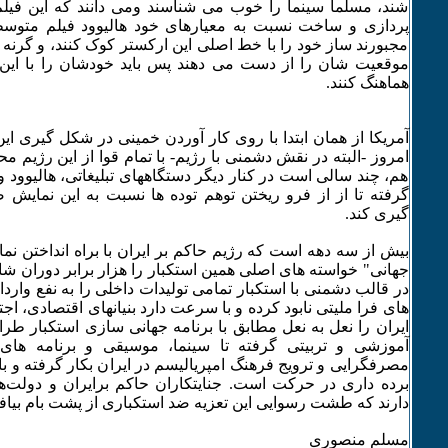
شند، مسلماً سینما را خوب می شناسند ومی دانند که این فیل
پردازی و ساخت نسبت به معیارهای خود هالیوود فیلم متوس
مجبورند ساز خود را با خط اصلی این ارکستر کوک کنند، و گرنه ا
موقعیت شان را از دست می دهند پس باید خودشان را با این
هماهنگ کنند.
آمریکا از همان ابتدا با روی کار آوردن خمینی در شکل گیری این
امروز -البته در نقش دشمنی با رژیم- با تمام قوا از این رژیم 
هم، چند سالی است در کنار دیگر دستگاههای تبلیغاتی، هالیوود 
گرفته تا از از فرو ریختن توهم توده ها نسبت به این نمایش 
گیری کند.
بیش از سه دهه است که رژیم حاکم بر ایران با براه انداختن نم
جهانی" خواسته های اصلی همین استکبار را هزار برابر دوران شاه 
در قالب دشمنی با استکبار تمامی تولیدات داخلی را به نفع واردا
های فرا ملیتی نابود کرده و با سرعت دارد بنیانهای اقتصادی، ا
ایران را نعل به نعل مطابق با برنامه جهانی سازی استکبار طر
آموزشی و تربیتی گرفته تا سینما، موسیقی و برنامه های تل
مصرفگرایی و ترویج فرهنگ امپریالیسم در ایران بکار گرفته و با
برده داری در حرکت است. جنایتکاران حاکم برایران و دولت‌
دارند که طشت رسوایی این تعزیه ضد استکباری از پشت بام بیافتد
مسلم منصوری