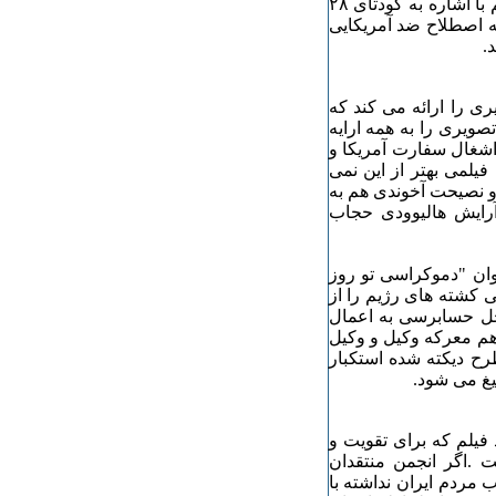
سرکوب مردم و نیروهای انقلابی به کار گرفته بود.در نهایت فیلم با اشاره به کودتای ۲۸
به اصطلاح ضد آمریکایی
.
ینی تصویری را ارائه می کند که
نند چنین تصویری را به همه ارایه
 قرار بود سازمان تبلیغات اسلامی درباره انقلاب ۵۷ و اشغال سفارت آمریکا و
فیلمی بهتر از این نمی
و نصیحت آخوندی هم به
آرایش هالیوودی حجاب
وان "دموکراسی تو روز
ی کشته های رژیم را از
حل حسابرسی به اعمال
 هم معرکه وکیل و وکیل
رح دیکته شده استکبار
یغ می شود.
د فیلم که برای تقویت و
 .اگر انجمن منتقدان
ب مردم ایران نداشته با