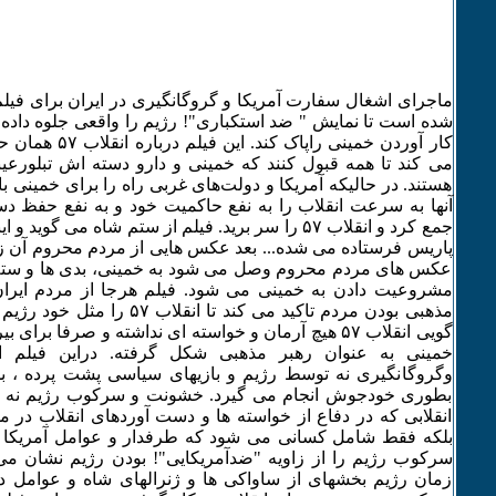
ماجرای اشغال سفارت آمریکا و گروگانگیری در ایران برای فیلم
شده است تا نمایش " ضد استکباری"! رژیم را واقعی جلوه داده 
کار آوردن خمینی راپاک
هستند. در حالیکه آمریکا و دولت‌های غربی راه را برای خمینی با
آنها به سرعت انقلاب را به نفع حاکمیت خود و به نفع حفظ 
جمع کرد و انقلاب ۵۷ را سر برید. فیلم از ستم شاه می گوی
پاریس فرستاده می شده... بعد عکس هایی از مردم محروم آن ز
عکس های مردم محروم وصل می شود به خمینی، بدی ها و ستم 
مشروعیت دادن به خمینی می شود. فیلم هرجا از مردم ایر
مذهبی بودن مردم تاکید می کند تا ان
گویی انقلاب ۵۷ هیچ آرمان و خواسته ای نداشته و صرفا بر
خمینی به عنوان رهبر مذهبی شکل گرفته. دراین فیلم ا
وگروگانگیری نه توسط رژیم و بازیهای سیاسی پشت پرده ، 
بطوری خودجوش انجام می گیرد. خشونت و سرکوب رژیم نه ش
انقلابی که در دفاع از خواسته ها و دست آوردهای انقلاب در مق
بلکه فقط شامل کسانی می شود که طرفدار و عوامل آمریکا د
سرکوب رژیم را از زاویه "ضدآمریکایی"! بودن رژیم نشان می
زمان رژیم بخشهای از ساواکی ها و ژنرالهای شاه و عوامل د