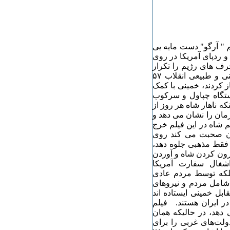
 " آرگو" دست مایه یی
و ردپای آمریکا در روی
 کند. این فیلم درباره انقلاب ۵۷ همان حرف های رژیم را تکرار
می کند تا همه قبول کنند که خمینی و دارو دسته اش تبلورعینی و طبیعی انقلاب ۵۷
ز کردند، خمینی با کمک
دستگاه چپاول و سرکوب
د و اینکه ناهار شاه هر روز از
مان را نشان می دهد و
شاه در این فیلم خرج
ان صحبت می کند روی
قلاب ۵۷ را مثل خود رژیم فقط مذهبی جلوه دهد،
ای بیرون کردن شاه و آوردن
شغال سفارت آمریکا
بلکه توسط مردم عادی
امل مردم و نیروهای
ابل خمینی ایستاده اند
ر ایران هستند. فیلم
 دهد، در حالیکه همان
ولت‌های غربی را برای