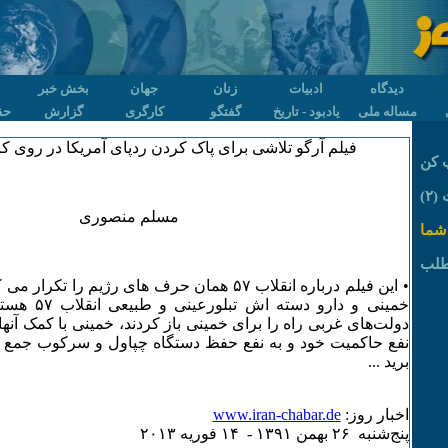
دیدگاه
ادبیات
زنان
جهان
بخش خبر
مساله ملی
یادبود - تاریخ
گفتگو
کارگری
گزارش
حق
فیلم آرگو تلاشی برای پاک کردن ردپای آمریکا در روی ک
 کن
۲)
مسلم منصوری
شما
طلب
• این فیلم درباره انقلاب ۵۷ همان حرف های رژیم را ت
خمینی و دارو د
دولت‌های غربی راه را برای خمینی باز کردند، خمینی با کمک آنها
برید ...
اخبار روز:
www.iran-chabar.de
پنج‌شنبه ۲۶ بهمن ۱٣۹۱ - ۱۴ فوريه ۲۰۱٣