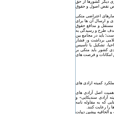
ی دیگر کشورها از حق
وص نقض اصول و حقوق
ومارهای اعتراضی متکی
ی و ارسال آن ها برای
ی مستقل و مدافع حقوق
ا هدف طرح و رسیدگی به
ست؛ باید در مجامع بین
سلامی برداشت و، فشار
تیز وارد کرد[۹]. بی تردید، احیا، تشکیل یا تآسیس
ی کشور باید متکی بر
ام امکانات و فرصت های
لکرد کمیته ازادی های
ه اهمیت اصل آزادی های
ته آزادی سندیکایی» و
ی که به مقاوله نامه
 را رعایت کنند.
 در این الحاقیه و الحاقیه پیشین دولت