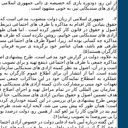
از این رو، دودوزه بازی که خصیصه ی ذاتی جمهوری اسلامی
آزادی های سندیکایی نیز، به خوبی مشهود است .
۲- جمهوری اسلامی از زبان دولت منصوب، مدعی است که در
اصول و حقوق در قانون کار کشور کرده است . اما همان طو
آزادی های سندیکایی می خوانیم، روشن نکرده است که طرف ها
مذاکره چه کسانی بوده اند. زیرا، اصولاً طرف های اجتماعی مستق
طرفی هم باشد، همان عناصر خود برگزیده ی سربه فرمان و 
کارگران هستند[۵].
به علاوه، دولت در گزارش خود مدعی است، طرح پیشنهادی اصل
مذاکره جمعی با طرف های اجتماعی ذینفع تهیه و برای تصویب
است و در آن، اصول مد نظر کمیته ازادی های سندیکایی سازمان 
شده است. اما از انتشار آن برای اطلاع عموم کارگران به وی
عملکرد به اصطلاح نمایندگان خود در این مذاکرات جمعی سرب
تعهدات خود مبنی برمشارکت دادن کمیته آزادی های سندیکایی و
ِ سازمان بین المللی کار در تمام مراحل تهیه و اجرای اصلاح ق
هدف تضمین اصول و حقوق بنیادین ازادی های سندیکایی، حتا از 
نویس طرح پیشنهادی برای بررسی در این کمیته خودداری کر
است؛ همان طور که پیش بینی می شد، لایحه ارایه شده، طر
نیم بند در قانون کار را نیز لغو کند. از همین رو، دولت درصدد ب
را بی سروصدا به تصویب رساند[۶].
این گفته درباره آیین نامه ادعایی دولت در خصوص آزادی اجتم
و حق کارگران در اداره امور داخلی و در طرح و برنامه های عم