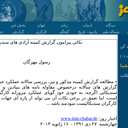
دیدگاه
ادبیات
زنان
جهان
بخش خبر
مساله ملی
یادبود - تاریخ
گفتگو
کارگری
گزارش
حق
نکاتی پیرامون گزارش کمیته آزادی های سندی
 کن
۰)
رسول مهرگان
شما
طلب
• مطالعه گزارش کمیته مذکور و نیز، بررسی سالانه عملکرد ج
گزارش های سالانه درخصوص مقاوله نامه های بنیادین و ا
سندیکایی اگرچه، به خودی خود گویای عملکرد مزورانه کارگ
است، اما تعمق در برخی نکات آن می تواند از پاره ای جهات 
کارگران سندیکالیست سودمند باشد ...
اخبار روز:
www.iran-chabar.de
چهارشنبه ۲۷ دی ۱٣۹۱ - ۱۶ ژانويه ۲۰۱٣