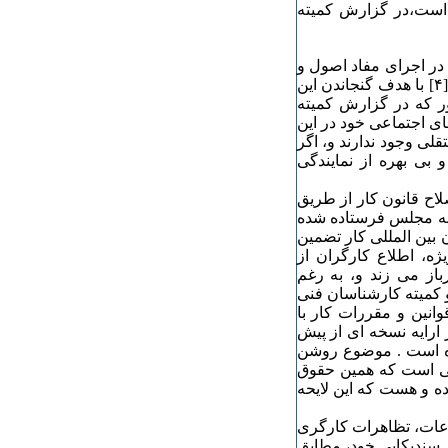
 است،در گزارش کمیته
 اجرای مفاد اصول و
حقوق بنیادین کار اقدام به مذاکره با طرف های اجتماعی ذیربط[۴] با هدف گنجاندن این
ر که در گزارش کمیته
ی اجتماعی خود در این
لی وجود ندارند و، اگر
بی بهره از نمایندگی
اح قانون کار از طریق
 به مجلس فرستاده شده
بین المللی کار تضمین
ژه، اطلاع کارگران از
از می زند و، به رغم
 کمیته کارشناسان فنی
وانین و مقررات کار با
ارایه نسخه ای از پیش
ده است . موضوع روشن
حی است که همین حقوق
وده و هست که این لایحه
اعات، تظاهرات کارگری
ل سندیکایی خود، مطابق