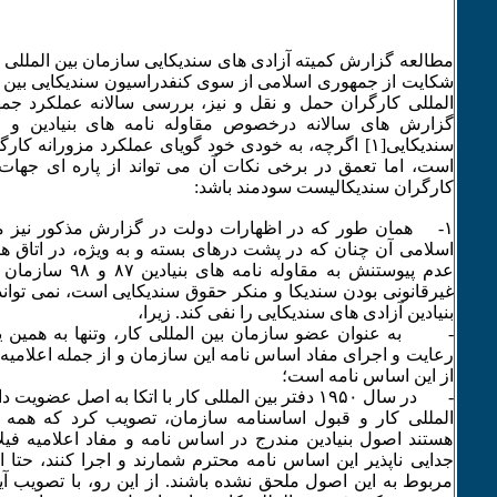
مطالعه گزارش کمیته آزادی های سندیکایی سازمان بین المللی
شکایت از جمهوری اسلامی از سوی کنفدراسیون سندیکایی بین ا
المللی کارگران حمل و نقل و نیز، بررسی سالانه عملکرد جم
گزارش های سالانه درخصوص مقاوله نامه های بنیادین و ا
سندیکایی[۱] اگرچه، به خودی خود گویای عملکرد مزورانه 
است، اما تعمق در برخی نکات آن می تواند از پاره ای جهات
کارگران سندیکالیست سودمند باشد:
۱- همان طور که در اظهارات دولت در گزارش مذکور نیز
اسلامی آن چنان که در پشت درهای بسته و به ویژه، در اتاق های
عدم پیوستنش به مقاوله 
غیرقانونی بودن سندیکا و منکر حقوق سندیکایی است، نمی توان
بنیادین آزادی های سندیکایی را نفی کند. زیرا،
- به عنوان عضو سازمان بین المللی کار، وتنها به همین ی
رعایت و اجرای مفاد اساس نامه این سازمان و از جمله اعلامیه فی
از این اساس نامه است؛
- در سال ۱۹۵۰ دفتر بین المللی کار با اتکا به اصل عضو
المللی کار و قبول اساسنامه سازمان، تصویب کرد که همه 
هستند اصول بنیادین مندرج در اساس نامه و مفاد اعلامیه فیلا
جدایی ناپذیر این اساس نامه محترم شمارند و اجرا کنند، حتا ا
مربوط به این اصول ملحق نشده باشند. از این رو، با تصویب 