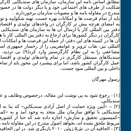
مطابق اساس نامه این سازمان، سازمان های سندیکایی کارگر
شکایت از طرف های اجتماعی خود و یا دیگر دولت ها در خص
مندرج در مقاوله نامه ها و مصوبات سازمان برخوردارند .
باید از تمام فرصت ها و امکانات بهره جست. تهیه شکواییه و ت
به امضای هرچه بیش تر کارگران در واحدهای تولیدی و اقتصاد
دفتر بین المللی کار یا ارسال آن ها به سازمان های سندیکای
کارگران در دیگر کشورها برای ارجاع به دفتر بین المللی کار ب
آن ها در کمیته های این دفتر، از جمله این فرصت ها و امکانات ا
المللی نیز، نقاب تزویر و عوامفریبی را از رخسار جمهوری ا
مضاعفی را به این نظام کارگرس
سندیکاهای مستقل کارگری در تمام واحدهای تولیدی و اقتصاد
عمل کارگران کشور باشد، اما برای پیشبرد این محور باید از تم
داخلی و بین المللی سود جست..
رسول مهرگان
[۱] - رجوع شود به پی نوشت این مقاله، درخصوص وظایف و عم
سندیکایی.
[۲] -- «آیین ویژه حمایت از اصل آزادی سندیکایی» که بنا ب
سندیکایی با توافق سازمان ملل متخد به وجود آمد و به «کمی
«کمیسیون تحقیق و سازش» اجازه داده شد که حتا از کشورهای
مربوط ملحق نشده اند، بخواهد اصول مندرج در این مقاوله نامه ها
[٣] - الحاقیه آن در ش۵ ژوئن ۲۰۱۰ بازنگری شد.