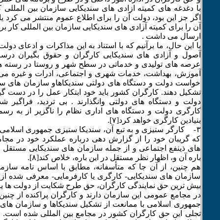
با دغدغه های کمیته ازادی های سندیکایی سازمان بین المللی ک
اگر جز این بود، دولت آن را برای اطلاع عموم منتشر می کرد ی
آن را برای کمیته آزادی های سندیکایی سازمان بین المللی کار بر
ارسال می داشت .
با این حال، ما برآنیم که با استناد به این مذاکرات و ادعای دو
آصول و آزادی های سندیکایی کارگران و حقوق بگیران درسر
عرصه های تولیدی و خدماتی در سطح شهر و روستا در رسته 
آموزش، بهداشت، خدمات شهری و اجتماعی، ادرات و غیره می تو
خواست دولت و دستگاه های دولتی سندیکاهاو سازمان های سن
تشکیل دهند. کارگران کشور باید خود ابتکار عمل را در دست گیرن
دولت و دستگاه های دولتی وانگذارند . بی تردید، فراگیر 
کارگری دولت و دستگاه های اداری نظام را ناگزیر از به رس
بنیادین کارگری خواهد کرد[۷].
٣- کارگر ستیزی و به تبع آن، سندیکا ستیزی جمهوری اسلامی 
که گریبان خود را از گزارش دهی درباره عملکرد خود در مجا
های ذینفع اجتماعی و از جمله سازمان های سندیکایی مستقل 
باره آن و، اظهار نظر مستقل در این باره، خلاص کند[٨].
هم چنین، از آن جا که متأسفانه، مطابق با اساس نامه سازمان 
سازمان های سندیکایی- کارگری یا کارفرمایی- معرفی شده از
بیش ترین حق نمایندگی کارگران، حق طرح شکایت از دولت ها ی
در مجامع عمومی این سازمان دارند و کارگران پراکنده از چنین
جمهوری اسلامی با ممانعت از تشکیل سندیکاها و سازمان های
تجلی این حق کارگران کشور در مجامع بین المللی شده است. ام