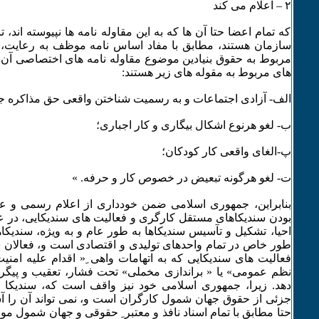
۲ – اعلام می کند
که تمام اعضا حتا آن ها که به این مقاوله نامه ها نپیوسته اند، ت
سازمان هستند، مطابق با مفاد اساس نامه موظف به رعایت، 
مربوط به حقوق بنیادین موضوع مقاوله نامه های اختصاصی آن و 
های مربوط به مقوله های زیر هستند:
الف- آزادی اجتماعات و به رسمیت شناختن واقعی حق مذاکره 
ب- لغو هرنوع اشکال بیگاری و کار اجباری؛
پ-الغای واقعی کار کودکان؛
ت- لغو هرگونه تبعیض در خصوص کار و حرفه. »
بنابراین، جمهوری اسلامی ضمن خودداری از اعلام رسمی و عل
بودن سندیکاهای مستقل کارگری و فعالیت های سندیکایی، در عمل
احیا، تشکیل و تآسیس سندیکاها به طور عام و به ویژه، سندیک
طور خاص در تمام واحدهای تولیدی و اقتصادی است و، فعالان سن
فعالیت های سندیکایی که به اتهامات واهی ِ« اقدام علیه امن
نظم عمومی» یا « براندازی مخملی» تحت فشار، تعقیب و پیگرد 
دهد. زیرا، جمهوری اسلامی خود نیز واقف است که، سندیکا و
جزئی از حقوق جهان شمول کارگران است و، نمی تواند آن را آشک
حتا مطابق با تمام اسناد نافذ و معتبر ِ حقوقی و جهان شمول 