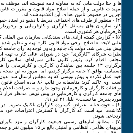
ها و حتا دولت هایی که به مقاوله نامه نپیوسته اند، موظف به 
تمهیدات قانونی و از جمله اصلاح مواد قانون و مقررات قانو
اجرایی در خصوص تأمین اهداف این اعلامیه شده اند.
[۴] - منظور از طرف های اجتماعی ذیربط یا ذینفع در اسناد حق
کار، سازمان های مستقل کارگری و کارفرمایی و برخوردار ا
کارفرمایان هر کشوری است.
[۵] - گزارش کمیته ازادی های سندیکایی سازمان بین المللی 
علنی لایحه « اصلاح برخی مواد قانون کار» تهیه و تنظیم شده 
پیش بینی می شد، دولت یک جانبه و بدون توجه به آرای جامعه کار
نظرات شرکای "کارگری" خود در شورای عالی کار به تهیه این
مجلس اقدام کرد. رئیس کانون عالی شوراهای اسلامی کار
برگزاری ۱۳ جلسه بین نمایندگان کارگری و کارفرمایی را 
دستیابیبه توافق ۲ جانبه برگزار کردیم، اما امروز به این 
خود عمل نکرده و پیش نویسی که به مجلس ارسال شد بدون
است. وی تاکید کرد: متاسفانه در قالب
توافقات کارگران و کارفرمایان وجود ندارد و به صراحت اعلام 
های جامعه کارگری و کارفرمایی در پیش نویس مدنظر قرار نگ
مورد پذیرش ما نیست.» ایلنا، ۲۱ آذر ۹۱.
[۶] - خوشبختانه اعتراض گسترده کارگران تاکتیک تصویب د
گذاشت. امید است که کارگران با گسترش اعتراضات خود مانع
ارتجاعی شوند.
[۷] - مطابق آمارهای رسمی جمعیت کارگران و مزد بگیرا
نیروهای نظامی، انتظامی و امنیتی بالغ
بر ۴۵ مبلیون نفر است.