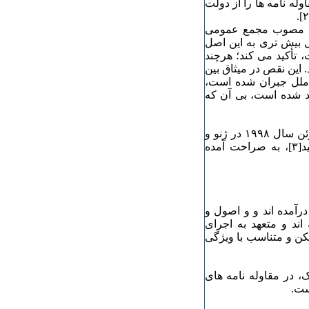
له نامه ها را از دولت
ی مصوب مجمع عمومی
 ۱۹۶۶ و به ویژه، در ماده ٨ با تفصیل بیش تری به این اصل
، تأکید می کند؛ هرچند
این نقص در میثاق بین
لل جبران شده است،
یی تأکید شده است، بی آن که
در اعلامیه اصول و حقوق بنیادین کار و الحاقیه آن که در ۱٨ ژوئن سال ۱۹۹٨ در ژنو و
در هشتاد و ششمین کنفرانس بین المللی کار به تصویب رسید[٣]، به صراحت آمده
درآمده اند و و اصول و
اند و متعهد به اجرای
کن و متناسب با ویژگی
 در مقاوله نامه های
ست.