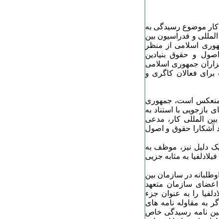
 کار موضوع رسیدگی به
لمللی و فدراسیون بین
هوری اسلامی از منظر
صول و حقوق بنیادین
کارگزاران جمهوری اسلامی
 برای فعالان کاگری و
 منعکس است، جمهوری
 بازجویی با استناد به
نامه های بنیادین ٨۷ و ۹٨ سازمان بین المللی کار، مدعی
د آشکارا حقوق و اصول
ک دلیل نیز، موظف به
لادلفیا به مثابه جزیی
یت داوطلبانه در سازمان بین
اعضای سازمان متعهد
دلفیا را به عنوان جزء
گر به مقاوله نامه های
آیین نامه رسیدگی خاص