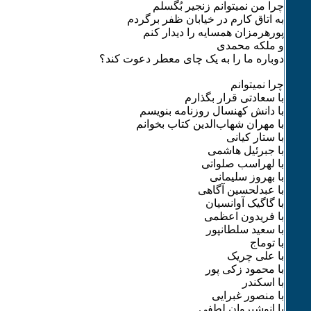
چرا من نمیتوانم زنجیر بُگسلم
به اتاق کارم در خیابان ظفر برگردم
پورهرمزان همسایه را دیدار کنم
و ملکه محمدی
دوباره ما را به یک چای معطر دعوت کند؟
چرا نمیتوانم
با سعادتی قرار بگذارم
با دانش کهنسال روزنامه بنویسم
با مهران شهاب‌الدین کتاب بخوانم
با ستار کیانی
با جبرئیل هاشمی
با لهراسب صلواتی
با بهروز سلیمانی
با عبدلحسین آگاهی
با گاگیک آوانسیان
با فریدون اعظمی
با سعید سلطانپور
با توماج
با علی چریک
با محمود زکی پور
با اسکندر
با منصور غبرایی
با انوشیروان لطفی