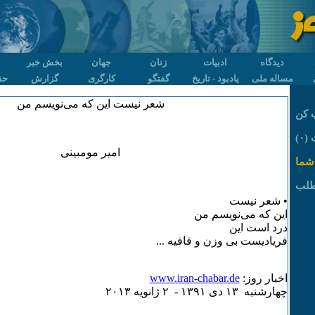
دیدگاه
ادبیات
زنان
جهان
بخش خبر
مساله ملی
یادبود - تاریخ
گفتگو
کارگری
گزارش
حق
شعر نیست این که می‌نویسم من
 کن
۰)
امیر مومبینی
شما
طلب
• شعر نیست
این که می‌نویسم من
درد است این
فریادیست بی وزن و قافیه ...
اخبار روز:
www.iran-chabar.de
چهارشنبه ۱٣ دی ۱٣۹۱ - ۲ ژانويه ۲۰۱٣