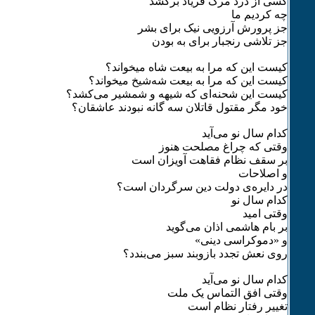
کسی از درد مرگ فریاد برکشد
چه کردیم ما
جز پرورش آرزویی نیک برای بشر
جز تلاشی رنجبار برای به بودن
کیست این که مرا به بیعت شاه میخواند؟
کیست این که مرا به بیعت شه‌شیخ میخواند؟
کیست این شحنه‌ای که شیهه‌ و شمشیر می‌کشد؟
خود مگر مقتول قاتلان سه گانه نبودند عاشقان؟
کدام سال نو می‌آید
وقتی که چراغ مصلحت هنوز
بر سقف نظام فقاهت آویزان است
و اصلاحات
در دایره‌ی دولت دین سرگردان است؟
کدام سال نو
وقتی امید
بر بام هاشمی اذان می‌گوید
و «دموکراسی دینی»
روی نعش تجدد بازوبند سبز می‌بندد؟
کدام سال نو می‌آید
وقتی افق التماس یک ملت
تغییر رفتار نظام است