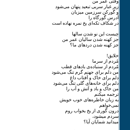
وقتی عمر من
زیر غبار سربی تبعید پنهان می‌شود
و گورکن سرزمین میزبان
آدرس گورگاه را
در شکاف تکه‌ای یخ نمره نهاده است
چیست این نو شدن سالها
جز کهنه شدن سالیان عمر من
جز کهنه شدن دردهای ما؟
خلایق!
مُردم از سرما
مُردم از سنباده‌ی بادهای قطب
من دلم برای جهنم‌ گرم تنگ می‌شود
دلم برای خاک و آفتاب داغ
دلم برای خانه‌های گلی تنگ می‌شود
من خاک و باد و آتش و آب را
ترجمه میکنم
به زبان خاطره‌های خوب خویش
نمی‌خواهم
درون گوری از یخ بخواب روم
سردم میشود،
میدانید شمایان آیا؟