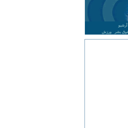
آرشیو
وق بشر
ورزش