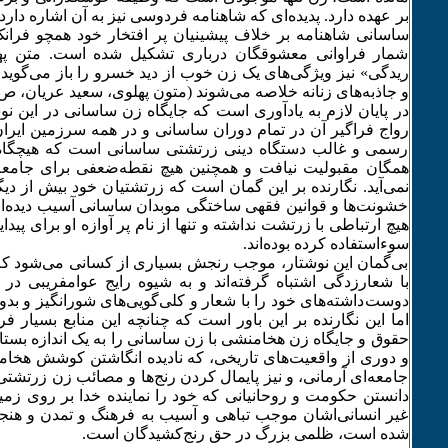
بر عهده دارد. پدیده‌ای که شاهنامه فردوسی نیز به آن اشاره دارد
ساسانی شاهنامه بر خلاف پیشینیان پر افتخار خود همچو فرانک 
شمار فراوانی معشوقگان درباری تشکیل شده است. متن په
ریدگی» نیز ویژگی‌های یک زن خوب از دید خسرو را باز می‌گوید. 
و جاذبه‌های زنانه خلاصه می‌شوند (متون پهلوی، سعید عریان، ص ٨۲)
در پایان لازم به یادآوری است که جایگاه زن ساسانی در این نو
رواج فراگیر آن در تمام دوران ساسانی و در همه سرزمین ایران
رسمی و غالب دستگاه دینی زرتشتی ساسانی است که هیچگاه 
همگان مقبولیت نیافت و همچنین هیچ نقطه‌ضعفی برای جامعه
نمی‌آید. نگارنده بر این گمان است که زرتشتیان خود بیش از دی
خشونت‌ها و قوانین فقهی ساختگی موبدان ساسانی آسیب دیده‌اند
هیچ ارتباطی با زرتشت نداشته و تنها از نام پر آوازه او برای پیدای
سوء‌استفاده کرده بوده‌اند. ‌
بی‌گمان این نوشتار، موجب رنجش بسیاری از کسانی می‌شود که
با شعارزدگی اشتباه گرفته‌اند و به شیوه رایج عوامفریبی‌ در 
دوست‌داشته‌های خود را با شعار و کلی‌گویی‌های شورانگیز و بدور
اما این نگارنده بر این باور است که چنانچه این منابع بسیار فرا
حقوق و جایگاه زن هخامنشی با زن ساسانی را به یک اندازه بستایی
و دوری از واقعیت‌های تاریخی، که نادیده انگاشتن کوشش‌ هخام
جامعه‌ای آرمانی، و نیز پایمال کردن رنج‌ها و مصائب زن زرتش
دانستن حکومت و روحانیانی که خود را نماینده خدا بر روی زمین 
غیر انسانی‌اشان موجب تباهی و آسیب به فرهنگ و تمدن و هنج
شده است، ظلمی بزرگ در حق رنج‌کشیدگان است.