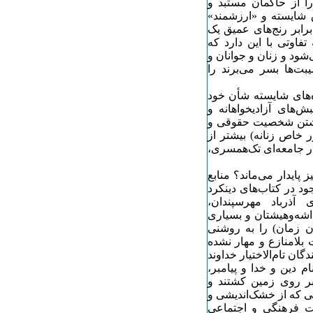
ا از حاکمان مستبد و
 شایسته و «ارزشمند»
برابر رنج‌های عمیق یک
اوتی با این دارد که
شود و زنان و جوانان و
بت‌ها بسر می‌برند را
ه‌های شایسته شأن خود
های آزادیخواهانه و
 داشتن شخصیت حقوقی و
ر خاص زنانه) بیشتر از
ر جامعه‌ای تک‌همسری،
پایدار می‌ماند؟ منابع
د در کتاب‌های دینکرد
 آذرباد مهرسپندان،
 اشه‌وهیشتان و بسیاری
ن زمان) را به روشنی
لامنازع و مهار نشده
ان تام‌الاختیار خداوند
م دین و خدا و پیامبر،
 بر روی زمین کشتند و
یبی که از خشک‌اندیشی و
ت فرهنگی و اجتماعی