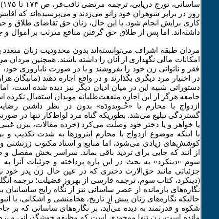
ساسا
روز در برابر شوهران خود زانو می‌زدند و می‌پرسیده‌اند که آقا
کاری برایش انجام شود. با این حال، زنان حق تقاضای طلاق و ح
داشته‌اند. اما پس از طلاق حق گرفتن منافع مترتب بر اموال و جهی
مردان طبقه اشراف می‌توانسته‌اند بدون محدودیت زنان متعدد بگ
امکانات مالی نگهداری از آنان را داشته باشند. همچنین مردان می‌
فقر و ناتوانی زن خود را بفروشند و یا در صورت ناباروری خود، آ
در اختیار مرد دیگری بگذارند و در واقع اجاره دهند (ماتیگان هز
دستوراتی شبیه این در میان ادیان دیگر نیز دیده شده است، اما 
جامعه هرگز از این اجازه منفعت‌طلبانه موبدان استقبال نکرده ا
ازدواج با محارم یا «خْـویدودَه» بدون در نظر داشتن رضای
گستردگی تبلیغ می‌شد. بطوریکه گناه مرد لواط‌کار تنها در صورتی
با اینکه موضوع ازدواج با محارم اینروزها به شدت تکذیب و ب
کوشش‌های زیادی می‌شود، اما منابع و اسناد مکتوب زرتشتی و غ
از آنند که جایی برای تردید باقی بماند. سراسر بخش مفصل و ط
سوم «دینکرد» به بحث در این باره پرداخته و جزئیات آنرا به
جزئیاتی مانند حق‌الارث دختری که در عین حال زن پدر خود ن
(دینکرد، کتاب سوم، ترجمه فارسی از بهروز فضیلت؛ ترجمه انگل
نگاره‌های بازمانده از عصر ساسانی نیز از نگاه رایج ساسانیان ب
حالیکه نگاره‌های زنان پیش از تاریخ، هخامنشی و اشکانی، با انبو
شکوه و قدرتمند به دیده می‌آید، بر نگاره‌های ساسانی که بر جام‌
مانده است، زن تنها موجودی است که وظیفه خوشگذرانی و بزم و