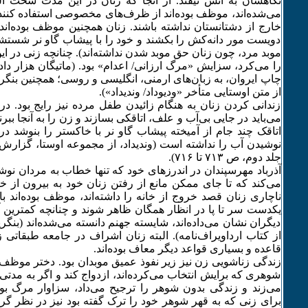
نگاهشان به آتش نیفتد. از آنجا که زنان در این مدت سخت آ
می‌شده‌اند، موظف بوده‌اند از ظرف‌های مخصوصی استفاده کنند و
خارج از دشتانستان نداشته باشند. زنان همچنین موظف بوده‌اند 
دویست مور دانه‌کش را بکشند و خود را با پیشاب گاو نر شستشو 
موبد مرد، چون زنان حق موبد شدن نداشته‌اند). چنانچه زنی در 
را می‌کرد، سزایش «مرگ ارزانی/ اعدام» بود. (ماتیگان هزار دادست
چاپ ایروان، به زبان‌های ارمنی، انگلیسی و روسی؛ همچنین بنگر
از متن اوستایی متأخر «ودیوداد/ وندیداد»).
زندانی کردن زنان به هنگام زائیدن طفل مرده نیز رایج بود. در
می‌باید در جایی بی‌آب و علف، اتاقکی بسازند و زن را به آنجا بب
اتاقک چند جام از آمیخته پیشاب گاو نر با خاکستر را بنوشد د
نوشیدن آب را نداشته است (وندیداد، از مجموعه اوستا، گزارش 
جلد دوم، ص ۷۱٣ تا ۷۱۶).
آذرباد مهرسپندان در اندرزهای خود که تنها خطاب به مردان 
می‌کند که تا جای ممکن مانع از رفتن زنان خود به بیرون از خان
ناچاری زنان قصد خروج از خانه را داشته‌اند، موظف بوده‌اند
یکدست سر تا پا در انظار همگان ظاهر شوند و چنانچه کمترین آ
دیگران نشان می‌داده‌اند، شایسته جهنم دانسته می‌شده‌اند (بنگر
از کتاب ارداویراف‌نامه). البته زنان اشراف در جامعه طبقاتی
قاعده و بسیاری قواعد دیگر معاف بوده‌اند.
شوهری که برایش انتخاب می‌کرده‌اند، ازدواج کند و اگر به مدتی 
می‌زند و زندگی بدون شوهر را ترجیح می‌داد، سزاوار مرگ بو
برای زنی که به قهر شوهر خود را ترک گفته بود نیز در نظر گ