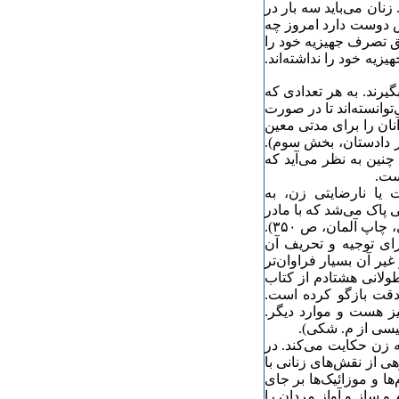
نی، تورج دریایی، ترجمه مرتضی ثاقب‌فر، ص ۱۷٣ تا ۱۷۵). زنان می‌باید سه بار در
یش دوست دارد امروز چه
ق تصرف جهیزیه خود را
زیه خود را نداشته‌اند.
یرند. به هر تعدادی که
توانسته‌اند تا در صورت
نان را برای مدتی معین
ار دادستان، بخش سوم).
چنین به نظر می‌آید که
ست.
ت یا نارضایتی زن، به
 پاک می‌شد که با مادر
یا خواهر و یا دختر خود وصلت می‌کرد (خرده مقالات، بیژن غیبی، چاپ آلمان، ص ٣۵۰).
رای توجیه و تحریف آن
یر آن بسیار فراوان‌تر
ولانی هشتادم از کتاب
 دقت بازگو کرده است.
یز هست و موارد دیگر.
یسی از م. شکی).
ه زن حکایت می‌کند. در
هی از نقش‌های زنانی با
ها و موزائیک‌ها بر جای
 ساز و آواز مردان را