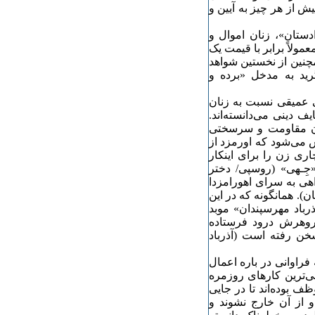
ش از هر چیز به آیین و
ستان»، زنان اموال و
عمولاً برابر با قیمت یک
 این نکته همچنین از نخستین شواهد
رید به مدخل «برده و
نی عمیقی نسبت به زنان
ف دینی می‌دانسته‌اند.
آنان مقاومت و سرسختی
 می‌شود که اورمزد از
اری زن را برای اینکار
«جِـهی» (روسپی/ دختر
اهی به سرای اهورامزدا
ن). همانگونه که در این
ذرباد مهرسپندان» موبد
فروهرش درود فرستاده
سخن رفته است (آذرباد
راوانی در باره اعمال
‌ترین کارهای روزمره
ف بوده‌اند تا در جایی
و از آن خارج نشوند و