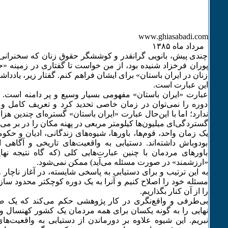
www.ghiasabadi.com
مرداد ماه ۱٣٨۵
چندی پیش، بانویی گرانقدر و کوششگر حقوق زنان که سخنرانی مر
پوران فرخزاد شنیده بود، از من خواست تا گفتاری در زمینه «ح
زنان در ایران باستان» برای ایشان فراهم کنم. گفتار زیر، یادداش
این عبارت است.
عبارت «ایران باستان» مفهومی بسیار وسیع و پر دامنه است. با ا
دوره را نمی‌توان در زمان خاصی تحدید کرد و تعریف کامل و
ندارد؛ اما با این‌حال عبارت «ایران باستان» گستره‌ای چندین هز
گستردگی‌ای میلیون‌ها کیلومتر مربعی در پهنه مکان را در بر می‌گ
یک زمان واحد، قوم‌ها، باورها، شیوه‌های زندگانی، ادیان و حکو
بودوباش داشته‌اند. دستیابی به واقعیت‌های تاریخی و آگاهی ا
باورهای مردمان با چنین عبارت‌هایی کلی (که گاه نتیجه نهایی
«ارزشمند» در صورت مسئله می‌آید) ممکن نمی‌شود.
به این ترتیب و برای دستیابی به پاسخی شایسته، در آغاز ناچا
مسئله خود را اصلاح کنیم و آنرا به یک دوره کوچکتر محدود سازی
را از آن کنار بگذاریم.
بی‌طرفی و واقع‌نگری در کار پژوهشی حکم می‌کند که یک ص
نهایی را به گونه یکسان برای همه مردمان یک کشور کهنسال و گ
نبریم. این شیوه علاوه بر دورماندن از دستیابی به واقعیت‌ه