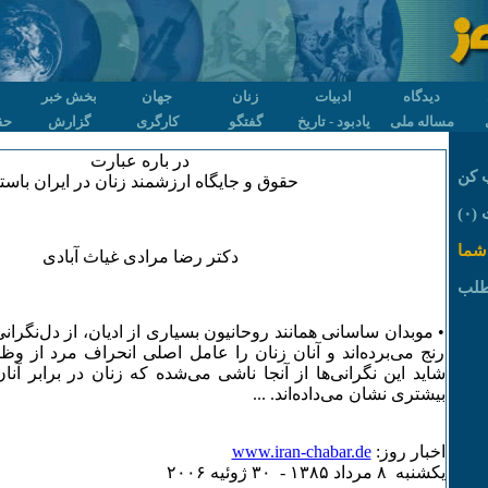
دیدگاه
ادبیات
زنان
جهان
بخش خبر
مساله ملی
یادبود - تاریخ
گفتگو
کارگری
گزارش
حق
در باره عبارت
 کن
حقوق و جایگاه ارزشمند زنان در ایران باست
۰)
شما
دکتر رضا مرادی غیاث آبادی
طلب
• موبدان ساسانی همانند روحانیون بسیاری از ادیان، از دل‌نگرا
رنج می‌برده‌اند و آنان زنان را عامل اصلی انحراف مرد از وظای
شاید این نگرانی‌ها از آنجا ناشی می‌شده که زنان در برابر 
بیشتری نشان می‌داده‌اند. ...
اخبار روز:
www.iran-chabar.de
يکشنبه ٨ مرداد ۱٣٨۵ - ٣۰ ژوئيه ۲۰۰۶