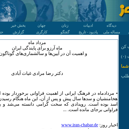
دیدگاه
ادبیات
زنان
جهان
بخش خبر
مساله ملی
یادبود - تاریخ
گفتگو
کارگری
گزارش
حق
مرداد ماه
 کن
ماه آرزو برای پایندگی ایران
و اهمیت آن در آیین‌ها و سالشماری‌های گوناگون 
۰)
شما
دکتر رضا مرادی غیاث آبادی
طلب
• مردادماه در فرهنگ ایرانی از اهمیت فراوانی برخوردار بوده
هخامنشیان و سدها سال پیش و پس از آن، این ماه هنگام رسیدن 
اسد بوده است. رویدادی که سخت گرامی دانسته می‌شد و یاد
فراوانی برجای مانده است. ...
اخبار روز:
www.iran-chabar.de