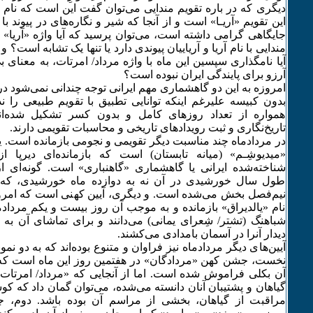
دیگری که در باره تقویم مندایی می‌توان گفت این است که نام ماه
این تقویم «آریـا» است و از آنجا که شیر و نگاره‌های در پیوند با 
جایگاهی گرامی داشته است، می‌توان پرسید که آیا واژه «آریا» 
مندایی با نام آریا و آریاییان پیوندی دارد یا تنها یک تشابه است؟ و
آیا نامگذاری سپسین این ماه با واژه‌ مرداد/ امرتات، به معنای 
آرزو برای پایندگی ایران نبوده است؟
امروزه به این دو گاهشماری مهم ایرانی توجه چندانی نمی‌شود د
بدون کبیسه علیرغم اینکه توانایی تطبیق با تقویم طبیعی را ندار
همواره از تعداد روزهای کامل و بدون کسر تشکیل شده‌اند
تاریخ‌نگاری و ثبت رویدادهای تاریخی و محاسبات تقویمی دارند.
در مردادماه چند مناسبت دیگر تقویمی و نجومی بازمانده است. یکی 
«میدیوشِـم» (میانه تابستان) است که بازمانده‌ای دیرپا ا
شناخته‌شده ایرانی یا گاهشماری «گاهنباری» است. گونه‌ای ا
طول سال خورشیدی در آن نه به دوازده ماه خورشیدی، که 
نیم‌فصل بخش می‌شده است. و دیگری، آیین کهنی است که امروز
نام «یالدیراق» بازمانده و به موجب آن روز بیست و یکم مرداد
شباهنگ (تشتر/ شِعرای یمانی) می‌دانند و برای تماشای آن به ب
دیدار آنرا در آسمان بامدادی می‌کشند.
آیین‌های دیگر مردادماه نیز فراوان و متنوع بوده‌اند که به دو نمو
نخست، جشن کهن «مردادگان» در هفتمین روز این ماه است که ا
آن بکلی فراموش شده است. اما از آنجایی که «مرداد/ امرتا
گیاهان و پشتیبان آنان دانسته می‌شده، می‌توان گمان داد که کو
مراقبت از گیاهان، بخشی از مراسم آن بوده باشد. دوم، ج