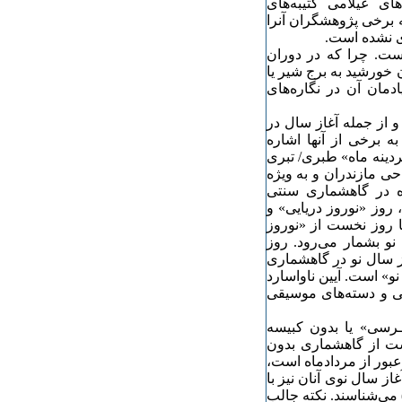
ی عیلامی کتیبه‌های
ه برخی پژوهشگران آنرا
ی نشده است.
است. چرا که در دوران
خورشید به برج شیر یا
مان آن در نگاره‌های
و از جمله آغاز سال در
ه برخی از آنها اشاره
فردینه ماه» طبری/ تبری
ی مازندران و به ویژه
ه در گاهشماری سنتی
وز «نوروز دریایی» و
ا روز نخست از «نوروز
و بشمار می‌رود. روز
ز سال نو در گاهشماری
نو» است. آیین ناواسارد
شی و دسته‌های موسیقی
َـرسی» یا بدون کبیسه
است از گاهشماری بدون
عبور از مردادماه است،
ز سال نوی آنان نیز با
گ) می‌شناسند. نکته جالب