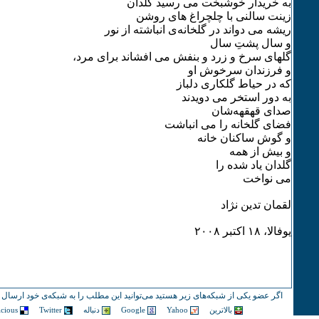
به خریدار خوشبخت می رسید گلدان
زینت سالنی با چلچراغ های روشن
ریشه می دواند در گلخانه‌ی انباشته از نور
و سال پشت‌ِ سال
گلهای سرخ و زرد و بنفش می افشاند برای مرد،
و فرزندان سرخوش او
که در حیاط گلکاری دلباز
به دور استخر می دویدند
صدای قهقهه‌شان
فضای گلخانه را می انباشت
و گوش ساکنان خانه
و بیش از همه
گلدان یاد شده را
می نواخت
لقمان تدین نژاد
یوفالا، ۱۸ اکتبر ۲۰۰۸
اگر عضو یکی از شبکه‌های زیر هستید می‌توانید این مطلب را به شبکه‌ی خود ارسال ک
بالاترین
Yahoo
Google
دنباله
Twitter
icious