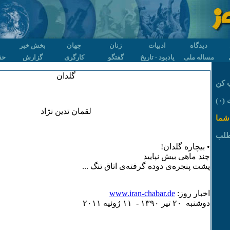
دیدگاه
ادبیات
زنان
جهان
بخش خبر
مساله ملی
یادبود - تاریخ
گفتگو
کارگری
گزارش
حق
گلدان
 کن
۰)
لقمان تدین نژاد
شما
طلب
• بیچاره گلدان!
چند ماهی بیش نپایید
پشت پنجره‌ی دوده گرفته‌ی اتاق تنگ ...
اخبار روز:
www.iran-chabar.de
دوشنبه ۲۰ تير ۱٣۹۰ - ۱۱ ژوئيه ۲۰۱۱