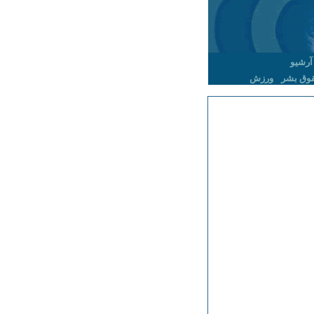
آرشیو
وق بشر
ورزش