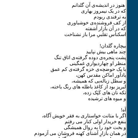
هنوز در اندیشه‌ی آن گلدانم
که در یک نیمروز بهاری
به ترفندی ربودم
از کف فروشنده‌ی خوشباوری
که در آن بازار آشفته‌
اسکناس تقلبی‌ِ مرا باز نشناخت
بیچاره گلدان!
چند ماهی بیش نپایید
پشت پنجره‌ی دوده گرفته‌ی اتاق تنگ
منظر او چهاردیواری‌ِ غمگینی
با یک حوضچه‌ی خزه گرفته‌ی کم عمق
یادآور اماکن مقدس کهن،
و سطل زباله‌یی که همیشه،
لبریز بود از کاغذ باطله های رنگ باخته،
تکه نان های کَپَک زده،
و میوه های ترشیده
آه!
اگر با متانت خواستاری به فقر خویش آگاه،
بنفع خریدار اولی کنار می رفتم
و بخت خود را به روال همیشگی
در همان بازار‌ِ آشنای کهنه فروشان می آزمودم