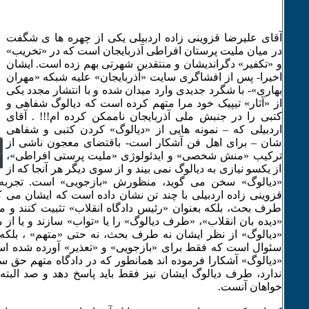
آقای علیرضا قزوینی زاده اردبیلی یکی از چهره ها ی شگفت
در میان ملیت پرستان افراطی آذربایجان است که در «تخریب»
و «تکفیر» دگراندیشان و منتقدین شهرتی بهم زده است. ایشان
اخیرا- پس از افشاگری سایت «آذربایجان» علیه شبکه «مهران
بهاری»- با شگرد جدیدی وارد میدان شده و با انتشار مجدد یکی
از «آثار» تیپیک خود مرا متهم کرده است که دیالوگ شفاهی و
کتبی را در جنبش ملی آذربایجان ناممکن کرده ام!!! . آقای
اردبیلی که – نمونه هایی از «دیالوگ» کردن کتبی و شفاهی
شان – برای اهل فن آشکار است- باقتضای معجون ناشی از
ترکیب «منش شخصی» و ایدئولوژی «ملیت پرستی افراطی»،
از یکسو نیازی به دیالوگ نمی بیند و از سوی دیگر هر آنجا که از
«دیالوگ» سخن می گوید، منظورش «بازجویی» است. تجربه 
قزوینی زاده اردبیلی با چند تن نشان داده است که ایشان می ک
طرف بحث، بلکه بعنوان «رئیس دادگاه انقلاب» تثبیت کنند و م
«دیده بان انقلاب»، «طرف دیالوگ» را یا «تواب» سازند و یا از
«دیالوگ» از نظر ایشان نه طرف بحث، نه حتی «متهم» ، بلکه
سئوال است که فقط برای «بازجویی» و «تعذیر» آورده شده اس
«دیالوگ» آشکارا فرموده اند همانطور که در دادگاه متهم حق سئ
ندارد، طرف دیالوگ ایشان نیز فقط باید پاسخ دهد و صد البته
خواهان آنست.