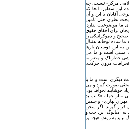
اسلامی مرکز» نیست، چه
نده این سطور- آنجا که
ی آقایان با این و آن
بحث نظری حتی تامین
ای ما موضوعیت ندارد.
یجان برای احقاق حقوق
حیح و دموکراتیکی را
ما ساده لوحانه بدنبال
به این دوستان بارها
یک مشی است و ما می
 مشی خطرناک و مضر به
 انحرافات درون حرکت،
ث دیگری است و ما با
 بحثی صورت گیرد و می
اد خوشایند نخواهد بود.
لی – از جمله «کاتب بد
 مهران بهاری» و چندین
قرار گیرند. اگر سخن
 به «دیالوگ» پرداخت و
نباید به روش «بچه پر