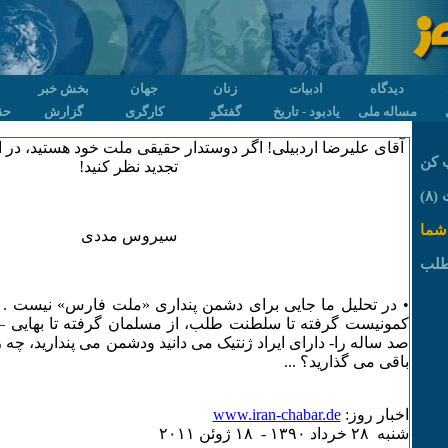
دیدگاه
ادبیات
زنان
جهان
بخش خبر
مساله ملی
یادبود - تاریخ
گفتگو
کارگری
گزارش
حق
آقای علیرضا اردبیلی! اگر دوستدار حقیقی ملت خود هستید، در ان
 کن
تجدید نظر کنید!
٨)
شما
سیروس مددی
طلب
• در تحلیل ما جایی برای دشمن پنداری «ملت فارس» نیست . 
کمونیست گرفته تا سلطنت طلب، از مسلمان گرفته تا بهایی – ا
صد ساله را- دارای ایراد ژنتیک می دانید ودشمن می پندارید، چه
باقی می گذارید؟ ...
اخبار روز:
www.iran-chabar.de
شنبه ۲٨ خرداد ۱٣۹۰ - ۱٨ ژوئن ۲۰۱۱