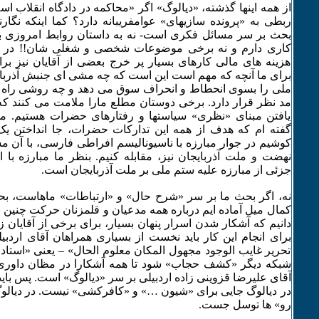
از همه اینها گذشته، «دیالوگ» اگر «محاکمه در دادگاه انقلاب 
ربطی به «پرونده سازیهای» عوامفریبانه دارد؟ کما اینکه نگار
بحث بر سر مسائل فکری است- نه به داستان روابط امروزی برخ
کاری دارم و نه برخی موضوعات شخصی و شغلی شان!! در 
هزینه های مالی کارهای بسیار پر خرج بعضی از آقایان نیز بر
برای ما آنچه که مهم است این است که چه مشی ای جنبش آذربا
ملی را بسوی انحطاط و انحراف سوق می دهد و چه روشی راه ص
مد نظر قرار دارد. برخی دوستان مطلع مارا ملامت می کنند که 
یافتن مبنای «نظری» سیاستها و رفتارهای حضرات هستیم. من 
گفته ام که هدف از همه این تدارکات حضرات، جا انداختن 
کوشیم در جوار مبارزه با ناسیونالیسم افراطی فارسی، با آن
نهضت و ملت آذربایجان نیز، مقابله کنیم. بنظر ما مبارزه با
جزئی از مبارزه علیه ستم ملی بر ملت آذربایجان است.
نه، اگر بحث ما بر سر «شرح حال» و «ارتباطات» ماهاست، بح
کمال میل آماده ایم درباره همه مدعیان و قلمزنان حرکت چنین
دانیم که آشکار شدن اسرار پنهان بسیار، برای برخی از آقایان زی
برای انجام این کار باید نخست از بسیاری همراهان آقای اردبی
تحریر غایب الوجود مجهول المکان معلوم الحال» – یعنی «استاد
شبکه دیگر «کشف حجاب» شود تا همه آشکارا در مظان داوری 
آقای علیرضا قزوینی زاده اردبیلی بر سر «دیالوگ» است. پس باید
در دیالوگ جایی برای «شیون …» و «کافرکشی» نیست. در دیالوگ 
رو» ها توسل جست.