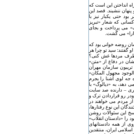
اه انداختن این است که
نهان ننشیند. قصد این
ود حتی یکبار نیز با
 کسانی که شعار «تبریز
وگ» می پرداخت و بجای
کارا» می گشت.
ان روضه خوانی بود که
 گفتند: سید تو چرا هر
بطرف مردها غش کنی؟
شان در دفاع از «متن»
تریبون سازمان مهران
الوجود مجهول المکان»
 جه لوی آشنا را بجرم
 دهد، به «دیالوگ» با
اری – دارنده صد سایت
ودر رو قراردادن ترک و
از مردم می خواهند در
 کنندگان این نوع رفتارها،
اسخ این سئوالات روشن
د را «دادستان انقلاب»
ی از همه دادستانهای
 اسلامی ایران، منتقدین