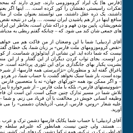
[فارس ها] یک ایراد کروموزومی دارند، چیزی دارند که بم
تفکرات راسیستی ذهنشان را کور کرده است. … اینها اگر بعن
داشتند، یک ذره عقل داشتند، می توانستند بعنوان ملت از منا
منافع اینها در از هم پاشیدن ایران نیست. … ولی در نتیجه نق
شعوریشان، پایین بودن فهم و دراکه شان است، بخاطر این ایرا
های جمعی شان کند می شود. که – چنانکه گفتم ربطی به مدیاش
آقای اردبیلی! شما با این وضعتان از من فاکت هم می خواه
«نقص کروموزومهای ملت فارس» بر زبان شما، یک خطای گفتا
نیست که شما داده اید. این نشانی از ایدئولوژی شماست. از کو
در اوست. بجای تواب کردن دیگران از این گفتار و از این م
بشریت یکبار بهای جانگدازی برای این تئوری پرداخته است. 
باغراق گفته اید و منظورتان «نژادپرستی همه فارسها- از شیرخ
بوده است، بار شما سبک نخواهد گشت. با حساب شما، در هردو ح
– و اگر ممکن بود همه «تورکهای جهان» نه با متعصبین فارس (ب
«شوونیستهای فارس»، بلکه با ملت فارس – از شیرخواره تا پیران-
تلاش شما در مسیر تدارک چنین جنگی است. این است آن فا
وظیفه انسانی خویش در مخالفت با آن فریاد می زنم. و شما 
علیه شعار «روس، فارس، ارمنی- آذربایجان دشمنی» را می ش
آورید.
آقای اردبیلی! با حساب شما یکایک فارسها دشمن ترک و عرب و 
… هستند. ولی چنین نیست. همانطور که علیرغم سلطه چند
افراطی ترک در ترکیه، همه ترکها دشمن کردهای این کشور نیستن