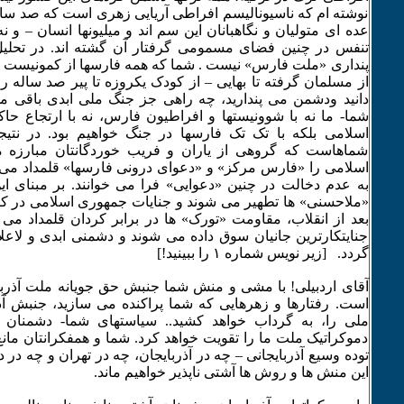
نوشته ام که ناسیونالیسم افراطی آریایی زهری است که صد سا
عده ای متولیان و نگاهبانان این سم اند و میلیونها انسان – و ن
تنفس در چنین فضای مسمومی گرفتار آن گشته اند. در تحلی
پنداری «ملت فارس» نیست . شما که همه فارسها از کمونیست 
از مسلمان گرفته تا بهایی – از کودک یکروزه تا پیر صد ساله را-
دانید ودشمن می پندارید، چه راهی جز جنگ ملی ابدی باقی می 
شما- ما نه با شوونیستها و افراطیون فارس، نه با ارتجاع حاک
اسلامی بلکه با تک تک فارسها در جنگ خواهیم بود. در نتیج
شماهاست که گروهی از یاران و فریب خوردگانتان مبارزه م
اسلامی را «فارس مرکز» و «دعوای درونی فارسها» قلمداد می 
به عدم دخالت در چنین «دعوایی» فرا می خوانند. بر مبنای
«ملاحسنی» ها تطهیر می شوند و جنایات جمهوری اسلامی در 
بعد از انقلاب، مقاومت «تورک» ها در برابر کردان قلمداد می
جنایتکارترین جانیان سوق داده می شوند و دشمنی ابدی و لاعلا
گردد. [زیر نویس شماره ۱ را ببینید!]
آقای اردبیلی! با مشی و منش شما جنبش حق جویانه ملت آذربا
است. رفتارها و زهرهایی که شما پراکنده می سازید، جنبش آذ
ملی را، به گرداب خواهد کشید.. سیاستهای شما- دشمنان 
دموکراتیک ملت ما را تقویت خواهد کرد. شما و همفکرانتان مان
توده وسیع آذربایجانی – چه در آذربایجان، چه در تهران و چه در دیگ
این منش ها و روش ها آشتی ناپذیر خواهیم ماند.