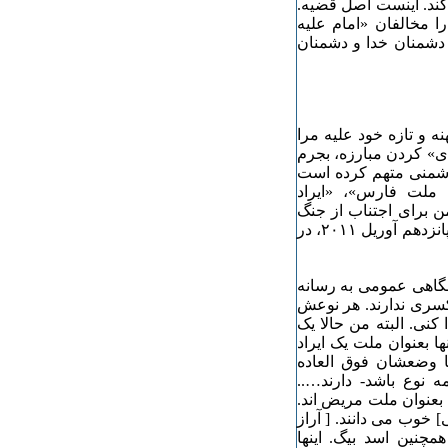
کند. اینست اصل قضیه.
را مخالفان «امام علیه
ا دشمنان خدا و دشمنان
ه و تازه خود علیه مرا
دی» کردن مبارزه، بجرم
 دشمنی متهم کرده است
 ملت فارس»، «ایراد
 برای اجتناب از جنگ
«نژادی» را اتهامی علیه «متن» جنبش معرفی می کند، در تاریخ پانزدهم آوریل ۲۰۱۱، در
نگاهی عمومی به رسانه
 کسری ندارند. هر نوعش
 کنی. البته من حالا یک
ها بعنوان ملت یک ایراد
یا وضعشان فوق العاده
 نوع باشد- دارند…..
ا بعنوان ملت مریض اند.
] خوب می دانند. [ آراز
چنین اسد بیگ. اینها