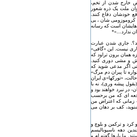
حض خارج شدن از تخم،
وان ملت یک ذره شعور
فع خودشان دفاع کنند.
ص کروموزومی شان ، بی
دهایشان است که رسانه
ان ندارد…»*
ید؟. جاری شدن عبارت
ری نیست. این «گافی»
زه همان برون تراود که
نش و مشی دوری کنید.
حتی اگر مدعی شوید که
واره تا پیران دم مرگ»
الت، «تورکها»ی ایران
قول پیشه وری)، نه با
 در نبرد خواهند بود و
جعه ای که من برحسب
– زمانی که اعتراض من
نوید، کف بر دهان می
کرد و ترکمن و بلوچ و
ین دهه ناسیونالیسم
د. ما بارها گفته ام و