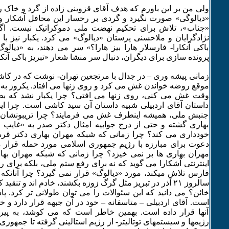
ولی من بر این باورم که هدف آقای قزوینی زاده از گرد و خاک ر
«دیالوگی» صورت نگیرد و گردی بر رخسار این محافل آشکار و پ
«جناب»، تلاش برای تحکیم نهضت ملی دموکراتیک نیست. اگر ب
نژادگرایان و ملاحسنی پرستان «دیالوگ» می کرد. یکبار نیز با
باکی آنکارا- فارسلار هارا بیز هارا؟» سر می دهند، به «دیال
پرونده سازی برای دیگران، دنبال سر منشا شعار «تبریز باکی آن
زمانی پیشه وری – در جدال با مرتجعین تهران- نوشت که در کاش
موقع روضه خواندن غش می کرد و روی زنها می افتاد. یکروز به او
وقت غش می کنی، روی زنها می افتی؟ چرا یکبار نشد که 
داستان آقای اردبیلی شبیه داستان آن سید کاشی است. چرا ای
جنبش ملی، همیشه اینطرف غش می فرمایند؟ چرا تریبونشان 
بهاری گشته و حتی از درج جوابیه امثال دکتر صدر به «غایب 
خودداری می کند؟ چرا زمانی که شبکه مهران بهاری دکتر قره
دعوت برای مبارزه با رژیم جمهوری اسلامی مورد حمله قرار می
مهران بهاری ها بر نمی خیزد؟ چرا زمانی که شبکه مهران به
اینترنتی آشکارا می گوید که نه برای رفع ستم ملی، بلکه برای ر
فارس تلاش میکند، مورد «دیالوگ» قرار نمی گیرد؟ چرا آنانکه 
سالروز ۲۱ آذر در تبریز مثل گرگ زوزه بکشند، خادم اند و تنقید
خائن؟ می دانید که این سئوالات را می توان طولانی تر کرد. پ
است. آقای اردبیلی – متاسفانه – خود در آن جبهه قرار دارد و خو
آنها قرار داده است. بهمین خاطر است که می کوشد، به پیرو
رژیمها و سیستمهای توتالیتر- از رژیم استالینی گرفته تا جمهوری