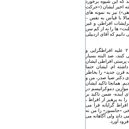
د که این شیوه برخورد
ته اخیر ایشان («حرکت
ی») نیز به نمونه های
مالا با قیاس به نفس –
گرایشات افراطی و غیر
نت» ها را نه از کم سن
دانیم که آقای اردبیلی
آقای قزوینی زاده اردبیلی که سخنرانی من در دسامبر ۲۰۰۸ علیه افراطگرایی و
 کنند، صد البته بسیار
یت پرستی افراطی ایشان
داشته ام. ایشان حتما
یجان در آستانه قرن جدید» را بخاطر
ی دکتر ضیا صدر، من و
یم. همانجا تاکید ایشان
 موازین دموکراتیسم در
 آینده- ضمن تاکید بر
 به پرهیز از افراط ،
افراط گرایانه فرا می
یخی «جانسوز» را من نه
می داند ولی آگاهانه می
رود آورد.