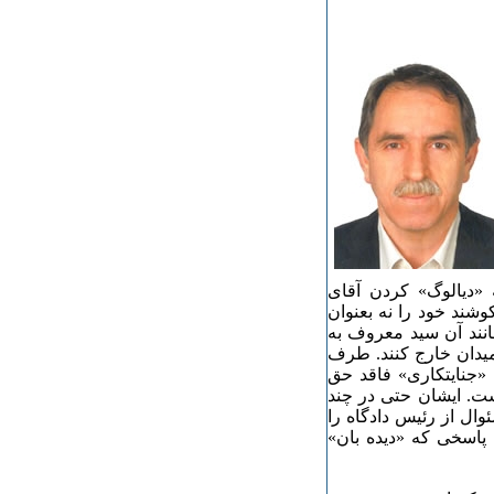
«دیالوگ» کردن آقای
وشند خود را نه بعنوان
انند آن سید معروف به
 میدان خارج کنند. طرف
 «جنایتکاری» فاقد حق
ت. ایشان حتی در چند
وال از رئیس دادگاه را
 پاسخی که «دیده بان»