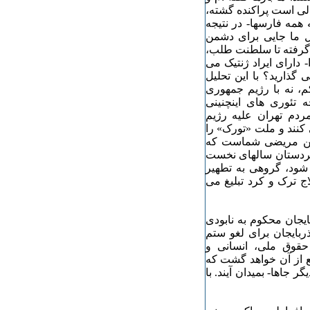
لی است پراکنده گشته،
ه همه فارسها- در نتیجه
ل ما جایی برای دشمن
گرفته تا سلطنت طلب،
 دارای ایراد ژنتیک می
گذارید؟ با این تحلیل
م، نه با رژیم جمهوری
ه تئوری های اینچنینی
ردم تهران علیه رژیم
کنند و ملت «تورک» را
 این مریضی شماست که
کردستان سالهای نخست
 شود، گروهی به تطهیر
ج ترک و کرد تبلیغ می
یجان محکوم به نابودی
ربایجان برای لغو ستم
حقوق ملی، انسانی و
ع از آن خواهد گشت که
ر جاها- بمیدان آیند. با