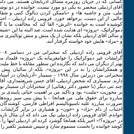
کسانی که در جریان روزمره مسائل آذربایجان هستند، می دانن
آقای اردبیلی منحصر به یکی دو مورد نیست. خواننده در دو نوش
ملی، متن و حاشیه ها» و «ناممکن کردن دیالوگ کتبی و شفاه
جالبی از این دست، برخواهد خورد. قزوینی زاده اردبیلی – احت
کوشیده است به خواننده «اثرش» القا کند که مخالفت ما با 
دموکراتیک، «پروژه» ای هدایت شده است. صد البته ما این «شیط
و سالی آقای اردبیلی بلکه نشان از یک منش و منش توتالیتری می 
و «مراد» هایش خود خواسته گرفتار آنند.
گرایشات غیر دموکراتیک را عوامفریبانه یک «پروژه» قلمداد می
بهتر از دیگران می دانند که نگارنده این سطور مقابله با خط مل
و همفکرانشان را نه در این «پروژه»، بلکه از سالیان پیش 
سخنرانی من دربرلین سال ۱۹۹۸ – سمینار «آذربا
دارند. سمیناری که شخص اردبیلی، آقای حسن شریعتمداری، آقا
چند تنی دیگر [با حضور دکتر زهتابی] از سخنرانان آن سمینار بود
بر محوریت «ملیت» بود و تاکید من بر اهمیت حیاتی پایبندی بر
مبارزه برای حقوق ملی. من همانجا – با پیش بینی سیر روندهای
ضرورت مبارزه علیه ناسیونالیسم افراطی فارسی، کوشندگان را
اجتناب از دام «نژاد» و «خون» و هشیاری در برابر گرایشات 
خواندم. آقای قزوینی زاده اردبیلی نیک می داند که آن مثال تار
در «پروژه؟!» اخیر بلکه همانجا گوشزد کرده ام. اردبیلی اینها را 
کوشد خواننده را نخست مسموم سازد و سپس شمشیر تکفیر را ف