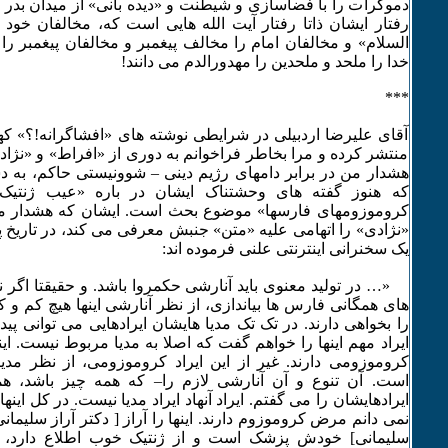
دموکرات را با فضاسازی و شیطنت و «دیده بانی» از میدان بدر 
رفتار ایشان ذاتا رفتار آیت الله هایی است که، مخالفان خود 
السلام» و مخالفان امام را مخالف پیغمبر و مخالفان پیغمبر ر
خدا را ملحد و ملحدین را مهدورالدم می دانند!
***
آقای علیرضا اردبیلی در شرایطی نوشته های «افشاگرانه!؟» کهن
منتشر کرده و مرا بخاطر فراخوانم به دوری از «افراط» و «نژا
هشدار من در برابر دامهای رژیم دینی – شوونیستی حاکم، به
که هنوز گفته های وحشتناک ایشان در باره «عیب ژنتیک
کروموزومهای فارسها» موضوع بحث است. ایشان که هشدار من
یک سخنرانی اینترنتی علنی فرموده اند:
«… در تولید معنوی باید آنارشی حکمروا باشد. و حقیقتا اگر 
های همگانی فارس ها بیاندازی، از نظر آنارشی اینها هیچ کم و
را بخواهی دارند. در تک تک مدیا هایشان ایرادهایی می توانی پیدا
ایراد مهم اینها را خواهم گفت که اصلا به مدیا مربوط نیست. این
کروموزومی دارند. غیر از این ایراد کروموزومی، از نظر مد
است. آن تنوع و آن آنارشی لازم را– که همه چیز باشد، همه
ایرادهایشان را می گفتم. ایراد آنهاد ایراد مدیا نیست. در کل اینه
نمی دانم مرض کروموزوم دارند. اینها را آراز [ دکتر آراز سلیمانی
سلیمانی] خودش پزشک است و از ژنتیک خوب اطلاع دارد، هم