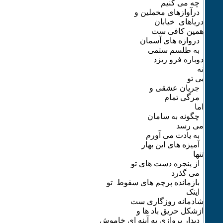
چه می کنیم
درآوازهای مخملین و
دریاهای خیابان
همین کافی ست
دروازه های آسمان
به طلسم ستمی
دوباره فرو ریزد
نه
بی تو
جریان عشقی و
مرگی تمام
اما
چگونه به سامان
می رسد
به یادت می آورم
آمیزه های این بهار
تنها
از پنجره دست های تو
می گذرد
بازمانده پرچم های سقوط تو
اینک
شادمانه روزگاری ست
ازشکل حریق باد ها و
دیدار پروازی به آینه ای خاموش