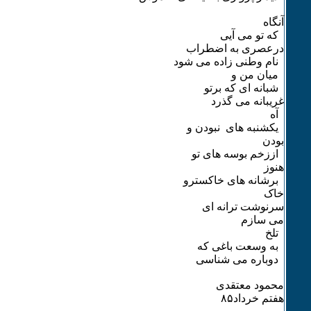
آنگاه
که تو می آیی
درعصری به اضطراب
نام وطنی زاده می شود
میان من و
شبانه ای که برتو
غریبانه می گذرد
آه
یکشنبه های نبودن و
بودن
اززخم بوسه های تو
هنوز
برشانه های خاکسترو
خاک
سرنوشت ترانه ای
می سازم
تلخ
به وسعت باغی که
دوباره می شناسی
محمود معتقدی
هفتم خرداد٨۵