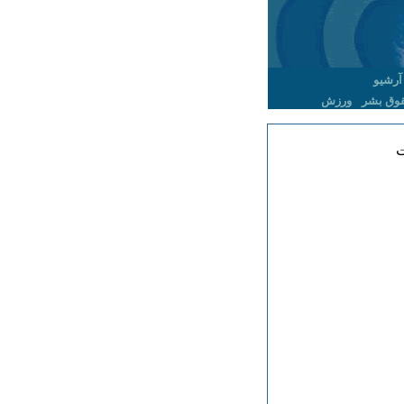
آرشیو
وق بشر
ورزش
ت