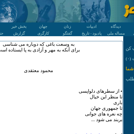
دیدگاه
ادبیات
زنان
جهان
بخش خبر
مساله ملی
یادبود - تاریخ
گفتگو
کارگری
گزارش
حق
به وسعت باغی که دوباره می شناسی
 کن
برای آنکه به مهر و آزادی به پا ایستاده اس
۰)
شما
محمود معتقدی
طلب
• از سطرهای دلواپسی
تا منظر این خیال
باری
تا جمهوری جهان
چه نعره های جوانی
بربند می شود ...