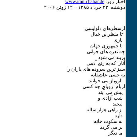
اخبار روز:
www.iran-chabar.de
دوشنبه ۲۲ خرداد ۱٣٨۵ - ۱۲ ژوئن ۲۰۰۶
ازسطرهای دلواپسی
تا منظراین خیال
باری
تا جمهوری جهان
چه نعره های جوانی
بربند می شود
آنان که به رنج آدمی
سبز ترین سروده های باران را
به حسی عاشقانه
بازوباز می خوانند
ازبام رویای چه کسی
پیش می آیند
شب آزادی و
لبخند
از راهی هزار ساله
دارد
به سکوت خانه
بر می گردد
ما دیگر