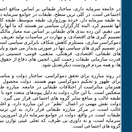
در جامعه سرمایه داری، ساختار طبقاتی بر اساس منافع اجت
اجتماعی است. در کلی ترین سطح، طبقات در جوامع سرمایه دا
به طبقه سرمایه دار، خرده بورژوازی، طبقه متوسط، طبقه کار
آنها تقسیم کرد. البته کارگزاران سیاسی نیز هستند که ما آنها را
می دهیم. این رده بندی های طبقاتی بر اساس سه معیار مالکیت ا
تصمیم گیری های اقتصادی، و مهارت در مناسبات تولید تعریف می
دموکراسی سازی، مستلزم کاهش شکاف نابرابری سیاسی است
در تصمیم گیری های سیاسی تنها در صورتی پدیدار می شود و پایدا
های طبقاتی، اقتصادی، فرهنگی، مذهبی، قومی، جنسیتی در
قدرت سازمانی طبقات زحمت کش، انجمن های دفاع از حقوق ز
ها، و همه مردم فرودست دیگرتعدیل شود.
در روند مبارزه برای تحقق دموکراسی، ساختار دولت و مناسب
برای ظهور و تحکیم دموکراسی مهم هستند. دولت محصول م
همزمان متاثراست از اختلافات طبقاتی در جامعه. مبارزه طب
منعکس است . با این حال، دولت به دلیل پیوندهای متعدد خود با 
طبقه غالب و منافع سایر گروه های اجتماعی قرار می گیرد. علا
دولت نقش مهمی در اعمال "نظم" در این مبارزه دارد، و اغل
غالب است، در مرکز مبارزه طبقاتی قرار دارد. به این ترت
طبقات است. در واقع، دولت در جوامع سرمایه داری امروزین، ن
سرمایه است، و نه داوری بی طرف، که تجلی عینی توازن نیر
گروه های اجتماعی است.