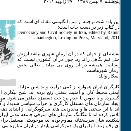
پنج‌شنبه ۷ بهمن ۱٣٨۹ - ۲۷ ژانويه ۲۰۱۱
این یادداشت ترجمه از متن انگلیسی مقاله ای است که
در گتاب زیر در دست چاپ است:
Democracy and Civil Society in Iran, edited by Ramin
Jahanbegloo, Lexington Press, Maryland, 2011
نقشه ای از جهان که در آن آرمان شهری نباشد ارزش
حتی نیم نگاهی را ندارد، چون در آن کشوری نیست که
انسانیت همیشه در آن روی می نماید... تعالی تحقق
آرمان شهرهاست.
اسکار وایلد
کارگران ایران همواره از کمی درآمد، و نداشتن مزایا ،
ایمنی محیط کار، و امنیت شغلی رنج برده اند. شبح بیکاری ا
گسترده و یا تعویق یا عدم پرداخت دستمزد ظاهر می شود. مهمت
ایجاد سازمان های مستقل کارگری و احزاب سیاسی شدیدا، و گ
اند. با این سختی ها و محدودیت های سرکوبگرانه، از ابتدای ده
تلاش کرده اند تا تنگاتنگ سازمان های مترقی جامعه مدنی ایرا
شکننده شان سرسختانه مقاوم بوده اند، موجودیتی مستقل برا
ای رقم زنند. آنها برای یک دموکراسی پایدار در ایران مبارزه می ک