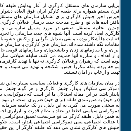
برپایی سازمان های مستقل کارگری از آغاز پیدایش طبقه کا
قرن بیستم همواره برای طبقه کارگر ایران فوق العاده دشوار ب
خیزش اخیر جنبش کارگری برای تشکیل سازمان های مستقل 
یافتن ایده های نو، و طرح مباحث جدید درمیان فعالان کارگری،
چندین اتحادیه مستقل صنفی در مورد مسایل سازمانی، و
کارگری ایجاد کرده است. آنها شیوه های جدید سازمانی را تجربه
فعالیت ها آشکار بوده ، مابقی به دلیل نگرانی از واکنش خشونتبا
مقامات نگه داشته شده اند. سازمان های کارگری با سازمان ها
ایران، و با سازمانهای زنان و دانشجویان، و سازمانهای قومی ج
و از اهداف و مبارزه آنها حمایت می کنند. سابقه طولانی مبار
بوده است که رهبران و فعالان کارگری نه تنها با تهدید کارفرم
مواجه بوده، بلکه مکرراً حبس، شکنجه و تهدید می شوند، و حتی
تهدید و ارعاب در امان نیستند.
در میان سازمان های کارگری و فعالان سیاسی، بسیار به این نتیجه
دموکراسی سکولار پایدار، جنبش کارگری و هر گونه جنبش مت
پایدار باشد. در این مقاله استدلال ما این است که دموکراسی، ب
(در خود) به صورتبندی طبقه (برای خود) ضروری است. در نبود
به سختی صورت می گیرد. به این دلیل، در یک جامعه سرمایه د
دموکراسی سیاسی قطعاً در تضاد با نظام قدرت و نابرابری اج
به همین دلیل، طبقه کارگر مدافع سرسخت تعمیق دموکراسی ب
با عدالت اجتماعی، یعنی دموکراسی اجتماعی پایدار، است. علاوه
جنبش های کارگری نشان می دهد که طبقه کارگر از این حقی