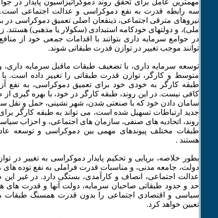
مهمترین عامل برای تحقق روند دموکراتیزاسیون پایدار در جوام
سه رابطه قدرت به نفع دموکراسی و عدالت اجتماعی است
نیروهای مترقی اجتماعی، ذینفعان اصلی تعمیق دموکراسی در برا
ملی)، و دولتهای خودکامه استبدادی (سکولار یا مذهبی) هستند. ز
در جوامع سرمایه داری بتوانند با اقدامات جمعی خود از مناف
توانند موجب تغییر در توازن قدرت طبقاتی شوند.
توسعه سرمایه داری، با تضعیف طبقات ماقبل سرمایه داری، و
متوسط و کارگر، توازن قدرت طبقاتی را تغییر داده است. با 
طبقه کارگر به خودی خود برای تعمیق دموکراسی، به نفع آز
کافی نیست. در این روند، طبقه کارگر در خود، با بهره گیری از 
سامان دادن خود که با صنعتی شدن، شهر نشینی، حمل و نقل سری
جدید ارتباطات تسهیل شده است، می تواند به طبقه کارگر برای 
روند، اتحادیه های صنفی، سازمان های اجتماعی، و احزاب سیاس
طبقات مختلف پیوندهای مهمی بین دموکراسی و توسعه عادلا
هستند .
بطور خلاصه، برپایی و تحکیم پایدار دموکراسی به تغییر در تو
دولت، جامعه مدنی، و مناسبات قدرت فراملی به نفع توده های م
عدالت اجتماعی، انصاف و کارآمدی، بستگی دارد. در غیر این
حد و حدود طبقاتی صاحبان سرمایه، دولت آنها و قدرت های هژم
سیاسی و اقتصادی اجتماعی را بدون قدرت همسنگ طبقات م
تعیین خواهد کرد.