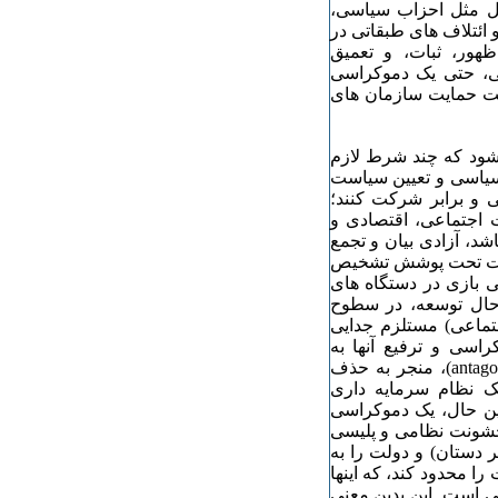
قل مثل احزاب سیاسی،
 ائتلاف های طبقاتی در
هور، ثبات، و تعمیق
ی، حتی یک دموکراسی
ت حمایت سازمان های
ود که چند شرط لازم
 سیاسی و تعیین سیاست
 و برابر شرکت کنند؛
ت اجتماعی، اقتصادی و
د، آزادی بیان و تجمع
حکومت تحت پوشش تشخیص
 بازی در دستگاه های
حال توسعه، در سطوح
ماعی) مستلزم جدایی
راسی و ترفیع آنها به
مناسبات دموکراتیک جدلی(agonistic) ، اما نه ستیزگرایانه (antagonist)، منجر به حذف
ک نظام سرمایه داری
 این حال، یک دموکراسی
و خشونت نظامی و پلیسی
ر دستان) و دولت را به
ا محدود کند، که اینها
است. این بدین معنی