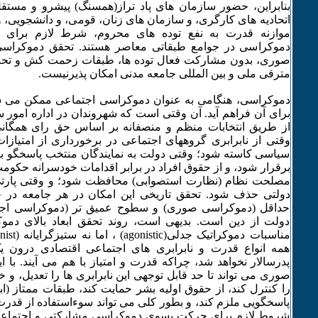
بنابراین، حضور سازمان های پاد تراز(همسنگ) پیشرو و مست
اتحادیه های کارگری، و سازمان های زنان، قومی، و دانشجویی، و
موازنه قدرت به نفع توده های محروم، شرط لازم برای ظ
دموکراسی در جوامع طبقاتی معاصر هستند. تحقق دموکراس
صوری، بدون مشارکت فعال توده ها، طبقات زحمت کش و تح
مترقی ملی و بین المللی جامعه مدنی امکان پذیرنیست.
دموکراسی، هنگامی به عنوان دموکراسی اجتماعی ممکن می ش
برای آن فراهم آید. آن وقتی است که شهروندان در اداره امور
از طریق انتخابات منظم و منصفانه بر اساس حق رای همگانی
وقتی از نابرابری گروههای اجتماعی در برخورداری از امتیازا
سیاسی کاسته شود؛ وقتی دولت به نمایندگان منتخب پاسخگو باش
برقرار شود، و از حقوق افراد در برابر اقدامات خودسرانه 
مصلحت نظام (نظارت استصوابی) محافظت شود؛ و وقتی پارتی
دولتی حذف شود. تحقق تاریخی این امکان در هر جامعه در 
حداقل (دموکراسی صوری) و سطوح عمیق تر (دموکراسی اجت
دولت از دین است. بدیهی است، روند تحقق ابعاد بالای دموک
همه انواع قدرت و نابرابری های اجتماعی اقتصادی درون ی
پدرسالار نخواهد شد، چراکه قدرت و امتیاز با هم می آیند. با
صوری می تواند تا حد قابل توجهی این نابرابری ها را تعدیل، 
را کنترل کند، از حقوق اولیه بشر حمایت کند، طبقات ممتاز (اب
پاسخگویی ملزم کند، و بطور کلی می تواند سوءاستفاده از قدرت ر
شروط لازم برای حرکت بسوی دموکراسی مشارکتی و اجتماعی 