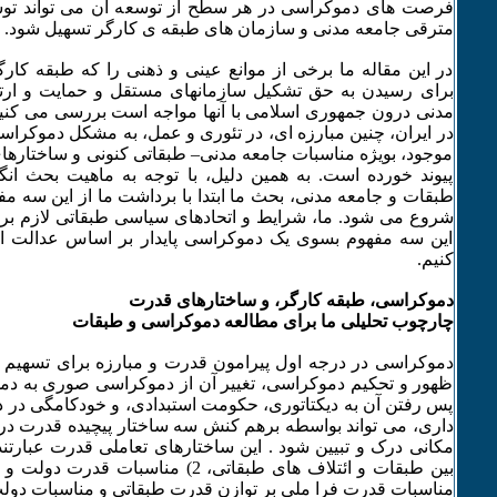
فرصت های دموکراسی در هر سطح از توسعه آن می تواند توس
مترقی جامعه مدنی و سازمان های طبقه ی کارگر تسهیل شود.
در این مقاله ما برخی از موانع عینی و ذهنی را که طبقه کارگ
برای رسیدن به حق تشکیل سازمانهای مستقل و حمایت و ارتقا
مدنی درون جمهوری اسلامی با آنها مواجه است بررسی می کنیم
در ایران، چنین مبارزه ای، در تئوری و عمل، به مشکل دموکرا
موجود، بویژه مناسبات جامعه مدنی– طبقاتی کنونی و ساختاره
پیوند خورده است. به همین دلیل، با توجه به ماهیت بحث ان
طبقات و جامعه مدنی، بحث ما ابتدا با برداشت ما از این سه مفه
شروع می شود. ما، شرایط و اتحادهای سیاسی طبقاتی لازم برا
این سه مفهوم بسوی یک دموکراسی پایدار بر اساس عدالت ا
کنیم.
دموکراسی، طبقه کارگر، و ساختارهای قدرت
چارچوب تحلیلی ما برای مطالعه دموکراسی و طبقات
دموکراسی در درجه اول پیرامون قدرت و مبارزه برای تسهیم 
ظهور و تحکیم دموکراسی، تغییر آن از دموکراسی صوری به دمو
پس رفتن آن به دیکتاتوری، حکومت استبدادی، و خودکامگی در 
داری، می تواند بواسطه برهم کنش سه ساختار پیچیده قدرت د
مناسبات قدرت فرا ملی بر توازن قدرت طبقاتی و مناسبات دولت