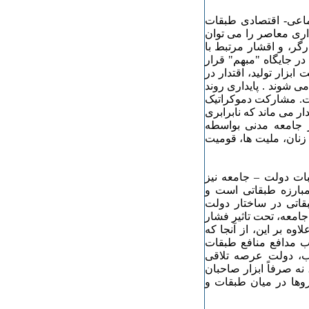
ماعی- اقتصادی طبقات
ری معاصر را می توان
گر، و اقشار مرتبط با
 در جایگاه "مبهم" قرار
بزار تولید، اقتدار در
 شوند . پایداری روند
. مشارکت دموکراتیک
ر می ماند که نابرابری
 جامعه مدنی بواسطه
نان، ملیت ها، قومیت
ات دولت – جامعه نیز
بارزه طبقاتی است و
قاتی در ساختار دولت
جامعه، تحت تاثیر فشار
وه بر این، از آنجا که
ب مدافع منافع طبقات
یب، دولت عرصه تلاقی
ه صرفاً ابزار صاحبان
وها در میان طبقات و