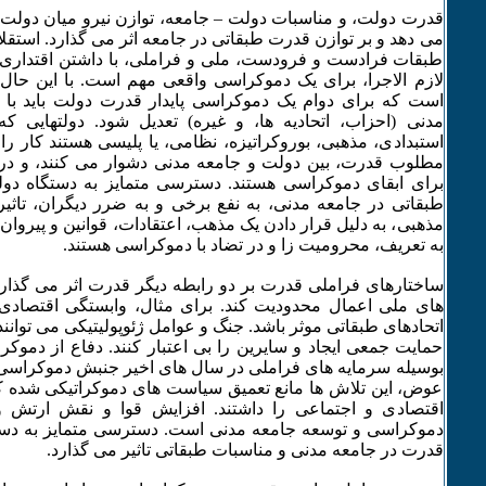
قدرت دولت، و مناسبات دولت – جامعه، توازن نیرو میان دولت
می دهد و بر توازن قدرت طبقاتی در جامعه اثر می گذارد. استقل
طبقات فرادست و فرودست، ملی و فراملی، با داشتن اقتداری 
لازم الاجرا، برای یک دموکراسی واقعی مهم است. با این حال، 
است که برای دوام یک دموکراسی پایدار قدرت دولت باید با 
مدنی (احزاب، اتحادیه ها، و غیره) تعدیل شود. دولتهایی ک
استبدادی، مذهبی، بوروکراتیزه، نظامی، یا پلیسی هستند کار را 
مطلوب قدرت، بین دولت و جامعه مدنی دشوار می کنند، و در ن
برای ابقای دموکراسی هستند. دسترسی متمایز به دستگاه دو
طبقاتی در جامعه مدنی، به نفع برخی و به ضرر دیگران، تاثی
مذهبی، به دلیل قرار دادن یک مذهب، اعتقادات، قوانین و پیروان آن
به تعریف، محرومیت زا و در تضاد با دموکراسی هستند.
ساختارهای فراملی قدرت بر دو رابطه دیگر قدرت اثر می گذار
های ملی اعمال محدودیت کند. برای مثال، وابستگی اقتصادی 
اتحادهای طبقاتی موثر باشد. جنگ و عوامل ژئوپولیتیکی می توان
حمایت جمعی ایجاد و سایرین را بی اعتبار کنند. دفاع از دم
بوسیله سرمایه های فراملی در سال های اخیر جنبش دموکراسی 
عوض، این تلاش ها مانع تعمیق سیاست های دموکراتیکی شده ک
اقتصادی و اجتماعی را داشتند. افزایش قوا و نقش ارتش و 
دموکراسی و توسعه جامعه مدنی است. دسترسی متمایز به دست
قدرت در جامعه مدنی و مناسبات طبقاتی تاثیر می گذارد.