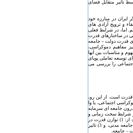
ط تاثیر متقابل فضای
ر ایران در مبارزه خود
ء و ترویج آزادی های
. اما، در شرایط فعلی
سی در ساختارهای قدرت
ای قدرت دولت – جامعه
گیز مفاهیم دموکراسی،
وم و مناسبات بین آنها
ی توسعه تعاملی پویای
جتماعی را بررسی می
قدرت است. از این رو،
کراسی اجتماعی، یا وا
درون جامعه ای سرمایه
ر شرایط سخت زمانی و
مکانی درک و تبیین شود . این ساختارهای تعاملی قدرت عبارتند از: 1) توازن قدرت در
بین طبقات و ائتلاف های طبقاتی، 2) مناسبات قدرت دولت و جامعه مدنی، و 3) تاثیر
 – جامعه.