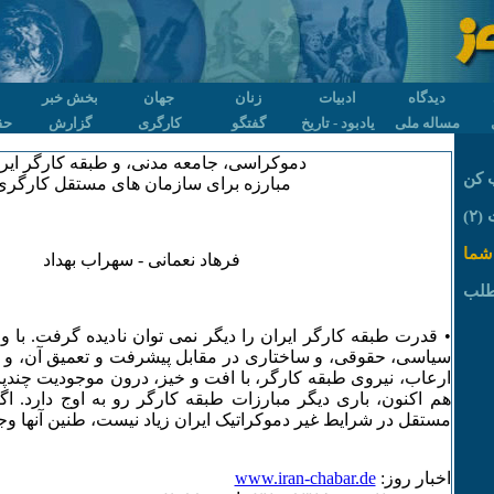
دیدگاه
ادبیات
زنان
جهان
بخش خبر
مساله ملی
یادبود - تاریخ
گفتگو
کارگری
گزارش
حق
دموکراسی، جامعه مدنی، و طبقه کارگر ایرا
 کن
مبارزه برای سازمان های مستقل کارگری
۲)
شما
فرهاد نعمانی - سهراب بهداد
طلب
• قدرت طبقه کارگر ایران را دیگر نمی توان نادیده گرفت. با وج
سیاسی، حقوقی، و ساختاری در مقابل پیشرفت و تعمیق آن، و 
ارعاب، نیروی طبقه کارگر، با افت و خیز، درون موجودیت چندپ
هم اکنون، باری دیگر مبارزات طبقه کارگر رو به اوج دارد. اگر
مستقل در شرایط غیر دموکراتیک ایران زیاد نیست، طنین آنها وجود
اخبار روز:
www.iran-chabar.de