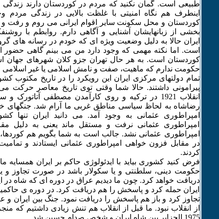
طبیعی است. گمان نکنید که مردم در کوردستان دارند زندگی ع
اینطرف هم نگاه امنیتی با غلظت بالایی در زندگی مردم وج
کوردستان و محل سکونت سایر اقوام ایرانی می روم و رفت و 
بخشی از زبانهایشان آشنایی و آگاهی دارم. روابطم با روشن
ایران حالا به دلیل وضعیت ویژه ای که خودم در رسانه های گ
است. اما نکته مهمی که وجود دارد من می بینم گاهی حضور ام
کوردستان است. به هر حال تهران جزو کلان شهرهای جهان است
حکومت ندارم که ماهیت، صفت و نامش اسلامی یا غیر اسلامی و
تمام دولتهای مرکزی ایران این رویکرد را در تاریخ مکتوب ک
پیرامونی داشتند. حالا شما وقتی توی تاریخ معاصر حرکت می 
انقلاب 1921 در ترکیه و روی کارآمدن مصطفی آتاتورک 
رضاشاه به لحاظ سیاسی مناطق غربی ما آرام شد. جنگهای خون
امپراطوری عثمانی به وجود آمد. می دانید ایران تنها کش
امپراطوری عثمانی نرفت و مستقل ماند یعنی به دلیل م
امپراطوری عثمانی نشد. جالب است به شما بگویم هم کوردها، 
در مقابل فزون خواهی امپراطوری عثمانی ایستادند و تمام
کردند.
فرض کنید کشوری بیاید با ایدئولوژی حاکم بر ایران همسایه ما
حکومت دینی، سلطنتی و یا سکولار باشد در صورت تجاوز و یا
دریافت خواهد کرد. چون ما دیدیم عراق در دوره ای که شاه در 
ایران حمله کرد و پاسخش را هم دریافت کرد. در دوره ی حاک
تجاوز کرد و باز هم پاسخش را دریافت نمود. جنگ بین ایران و 
از انقلاب نبود. ما قبل از انقلاب هم تنش زیادی داشتیم که منج
1975 الجزایر بین شاه ایران و شخص صدام حسین شد.