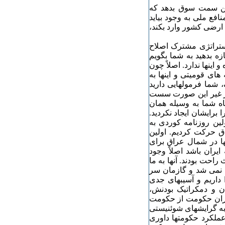
این سمت سوق بدهد که
افع ملی به وجود بیاید
 ارضی کشور وارد بکند،
ستراتژی مشترک اصلاح
زه بدهید به شما بگویم
نها ندارد. اصلاً چون
ای قومیتی و اینها به
شما فرمولهایی دارید
 در غیر این صورت سست
 شما به وسیله همان
برایشان ایجاد نکردید.
ین روزنامه کوردی به
ق حرکت کردیم. اولین
 در شمال عراق برای
یران باشد اصلاً وجود
احت بودند. آنها به ما
 نمی شد و گازمان سر
 داریم و آسیبهای جدی
ن و دمکراتیک بودنش،
اظران حکومت از حکومت
به گرایشهای شوئنیستی
عملکرد حکومتها داوری