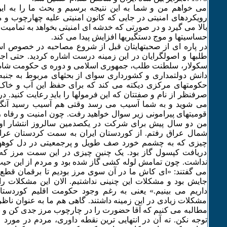
می خواهم من و شما به این نتیجه برسیم و بحث ما را به 
رویکردهای امنیتی در جایی که کانون امنیتی علیه چهارچوب و من
بالا می گیرد و در صورتی که خدشه ای امنیتی بخواهد به تمامیت
حساسیتها و موج دستگیریها افزایش پیدا می کند.
در پاره ای از صحبتهایتان قبل از شروع مصاحبه در خصوص ا
طلبها و اصولگرایان در این زمینه درست اشاره کردید. حتی اجا
سکولار، سلطنت طلب، جمهوری اسلامی و دوره ی حکومت شاه و ای
دانش دولتمداری و کشورداری سوای از بحثهای مربوط به جنبه ه
حکومتهای مرکزی دیکته می کند که برای حفظ این آب و خاک، 
صرفنظر از نام و صفتتان که این فرمولها را باید رعایت کنید.
می شوید و به شما آسیب می رسد وقتی هم آسیب رسید آنگاه
قومیتهای پیرامونی زیر سوال خواهید رفت. چون امنیت و رفاه را 
من دو سال پیش برای شرکت در یکصدمین سالروز انتشار اول
شمال عراق رفتم. از کوردستان ایران به سمت کردستان عرا
چیزی که به چشمم خورد صف طویل و پرجمعیتی در دل کوهها
دریافت کپسول گاز بود. یک چنین چیزی در این سمت مرز که ا
نداشت. چون تمامش لوله کشی گاز شده بود و مردم از این حیث ر
می گفتند: «ای کاش ما در آن سوی مرز بودیم تا برقمان قطع
جایش بود و مشکلات این چنینی نداشتیم. الان این مشکلات را
داریم می بینیم.» یعنی به رغم وجود حکومت اقلیم کوردستا
مشکلات زیادی در این زمینه داشتند. گاهی هم ما به عنوان ن
مطالبه می کنیم که آقا حضورت را در چارچوب مرز جدی کن و 
توجه نکن. ته آن در انتهایی ترین نقطه داوری، مردم در مورد 