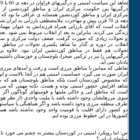
درگیریها بین حکومت مرکزی ایران و مناطق کوردنشین از
مرکزی ایران و مناطق کوردنشین همسایه ی عراقی ما بود که من
دهه ی 70 قرن پیش و مهاجرت ملامصطفی بارزانی به ایران ش
انقلاب است که آقای بارزانی همراه فرزندانش به عنوان مهما
زندگی می کردند. بنابراین به بعد از انقلاب مربوط نمی شود. بعد ا
و تحولات زیادی که صورت گرفت، ضعف دولت مرکزی و سستی
انقلاب در دوره ی گذار ما شاهد یکسری تحولات در مناطق مر
تحولات هم فقط در مناطق کوردنشین ایران نبود. علاوه بر
درگیریهایی را نیز در ترکمن صحرا، بلوچستان و خوزستان داشتیم 
یادتان نمی آید.
نقاطی که مماس با مناطق مرزی است و رفت و آمدهای مرزی 
ایران صورت می گیرد، حساسیت امنیتی هم در آنجا بالاست و ای
که مخصوص کوردستان است بلکه مناطق بلوچستان هم که م
شاهد افزایش حضور امنیتی بوده و هست. نکته مهمی که می 
است که مناطق آبی و خاکی ملیتها و قومیتهای گوناگون اگر
سوی مرزهایشان وجود داشته باشد یا ملیت واحدی (از نظر هویت،
طرف منطقه مرزی وجود داشته باشد و اگر هماهنگی یا سیاست
دو کشور دارای اقلیت یا قومیت واحد وجود نداشته باشد هم
کشورها در این خطوط مرزی بوده ایم.
س: اما رویکرد امنیتی در کوردستان بیشتر به چشم می خورد تا 
میلتهای ایرانی؟