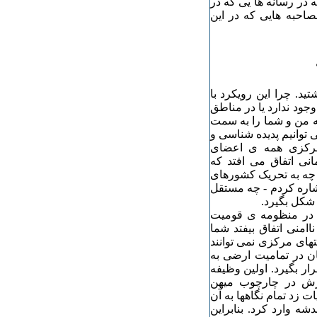
در رسانه ها یی که در
صاحبه هایی که در این
د. چرا این رویکرد با
جود ندارد یا در مناطق
ه من و شما را به سمت
توانیم پدیده شناسی و
 مرکزی همه ی اعضای
انی اتفاق می افتد که
ن چه به تحریک کشورهای
اشاره کردم - چه مستقل
 شکل بگیرد.
ن در منظومه ی قومیت
امنی اتفاق بیفتد شما
تهای مرکزی نمی توانند
شان در تمامیت ارضی به
ر بگیرد. اولین وظیفه
رش در چارچوب میهن
 زد تمام نگاهها به آن
ه وارد کرد. بنابراین