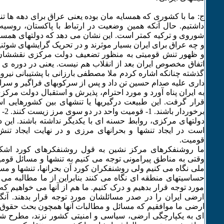
ج: ما با کشوری که همسایه مان بوده یعنی عراق برای دهه ها ت
داشتیم. حال آنکه همین وضعیت در ارتباط با پاکستان، روسیه 
شوروی و ترکیه کمتر است. این نشان می دهد که دولتهای همسای
و چه عراق برای ایران بسیار موثرند و در تحریک گرایشهای شوئن
و ظهور تنش قومیتی به منظور تضعیف دولت مرکزی نقششان ب
اتفاق مخصوص ایران بعد از انقلاب هم نیست. یعنی در دوره ی 
گذشته چنانکه اشاره کردم ملا مصطفی بارزانی با پشتیبانی نیروه
داری علیه صدام حسین تن داد و پس از سرکوبهای فراگیر و 
به ایران پناه آورد و مورد احترام، پذیرش و استقبال دولت مرکز
قرار گرفت. این طبیعت درگیریها یا تنشهای بین کشورهایی ا
برخور
دولتهای مرکزی، روابط حسنه ای با یکدیگر نداشته باشند. ای
است در ایجاد تنشها و بحرانهای مرزی و در نهایت ایجاد تن
قومیت.
ما روشنفکرهای مرکز نشین به قول روشنفکرهای کورد اشکا
وقتی به مناطق پیرامونی توجه می کنیم به تنشها و مسائل قومی
ملی نگاه می کنیم ولی روشنفکران کورد آن بحرانها، تنشها و م
حساسیتهای منطقه ای نگاه می کنند بنابراین از ما مطالبه می 
مورد توجه قرار بدهیم و درک کنیم. ما هم از آنها می خواهیم 
ارضی ایران را در صدر مسائلشان مورد توجه قرار بدهند. آن
ارضی ما موافقیم که مسائل و مطالبات آنها همچون بحث حقوق قو
ای به یکپارچگی ارضی، سیاسی و امنیتی کشور نزند، مطرح شوند.