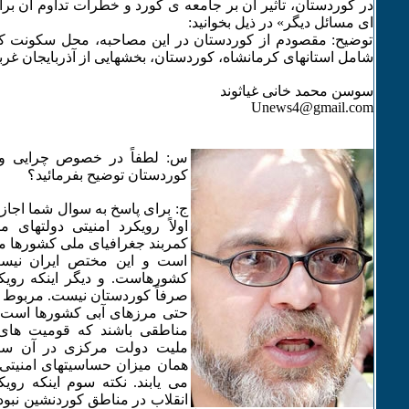
در کوردستان، تاثیر آن بر جامعه ی کورد و خطرات تداوم آن بر
ای مسائل دیگر» در ذیل بخوانید:
توضیح: مقصودم از کوردستان در این مصاحبه، محل سکونت ک
شامل استانهای کرمانشاه، کوردستان، بخشهایی از آذربایجان غربی
سوسن محمد خانی غیاثوند
Unews4@gmail.com
س: لطفاً در خصوص چرایی وجو
کوردستان توضیح بفرمائید؟
ج: برای پاسخ به سوال شما اجازه
اولاً رویکرد امنیتی دولتهای
کمربند جغرافیای ملی کشورها
است و این مختص ایران نیس
کشورهاست. و دیگر اینکه رویکرد
صرفاً کوردستان نیست. مربوط ب
حتی مرزهای آبی کشورها است. ب
مناطقی باشند که قومیت های 
ملیت دولت مرکزی در آن سکو
همان میزان حساسیتهای امنیتی 
می یابند. نکته سوم اینکه رویک
انقلاب در مناطق کوردنشین نبوده