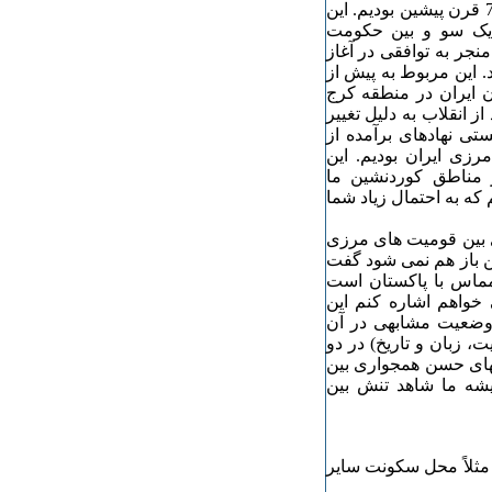
شاهد این سیاست امنیتی و درگیریهای فراوان در دهه ی 60 یا 70 قرن پیشین بودیم. این
 یک سو و بین حکومت
جر به توافقی در آغاز
د. این مربوط به پیش از
ن ایران در منطقه کرج
ز انقلاب به دلیل تغییر
 نهادهای برآمده از
زی ایران بودیم. این
 مناطق کوردنشین ما
که به احتمال زیاد شما
بین قومیت های مرزی
ن باز هم نمی شود گفت
ماس با پاکستان است
خواهم اشاره کنم این
 وضعیت مشابهی در آن
 زبان و تاریخ) در دو
های حسن همجواری بین
یشه ما شاهد تنش بین
مثلاً محل سکونت سایر