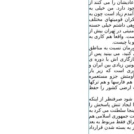
ادیشان را می کنند از
ود دارد. من خیلی به
آمدم زیاد است چون به
فکران قومیتهای مختلف
روهی داشتم خیلی حسنه
نیتی در تهران بیش از
. واقعاً هم کاری به
 یا چیست.
شورمان نسبت به مناطق
کنید، می بینید پس از
و سازگاری اش با دوره ی
ین زیادی بین ایران و
وری است که زیر بار
قاومتش جزو مستعمره
هم فارسها و هم ترکها
یت ارضی کشور را حفظ
 شود صرفنظر از اینکه
 ایجاد تنش پاسخش را
اینجا سلطنت می کرد به
میت جمهوری اسلامی هم
عراق فقط مربوط به بعد
ر به بسته شدن قرارداد