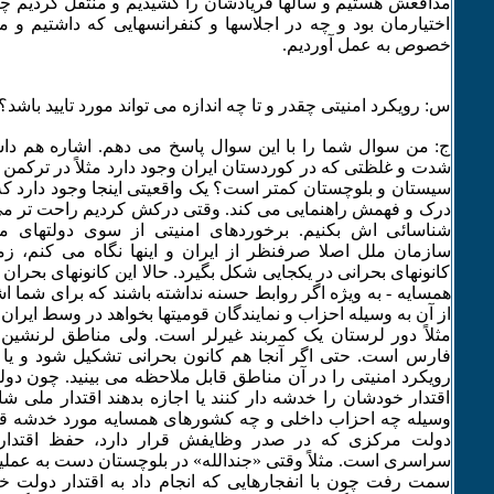
مدافعش هستیم و سالها فریادشان را کشیدیم و منتقل کردیم چه 
اختیارمان بود و چه در اجلاسها و کنفرانسهایی که داشتیم و م
خصوص به عمل آوردیم.
س: رویکرد امنیتی چقدر و تا چه اندازه می تواند مورد تایید باشد؟
ج: من سوال شما را با این سوال پاسخ می دهم. اشاره هم داشتی
شدت و غلظتی که در کوردستان ایران وجود دارد مثلاً در ترکمن و
سیستان و بلوچستان کمتر است؟ یک واقعیتی اینجا وجود دارد ک
درک و فهمش راهنمایی می کند. وقتی درکش کردیم راحت تر می 
شناسائی اش بکنیم. برخوردهای امنیتی از سوی دولتهای
سازمان ملل اصلا صرفنظر از ایران و اینها نگاه می کنم، زم
کانونهای بحرانی در یکجایی شکل بگیرد. حالا این کانونهای بحرا
همسایه - به ویژه اگر روابط حسنه نداشته باشند که برای شما 
از آن به وسیله احزاب و نمایندگان قومیتها بخواهد در وسط ایران
مثلاً دور لرستان یک کمربند غیرلر است. ولی مناطق لرنشی
فارس است. حتی اگر آنجا هم کانون بحرانی تشکیل شود و یا نا
رویکرد امنیتی را در آن مناطق قابل ملاحظه می بینید. چون دول
اقتدار خودشان را خدشه دار کنند یا اجازه بدهند اقتدار ملی 
وسیله چه احزاب داخلی و چه کشورهای همسایه مورد خدشه قرا
دولت مرکزی که در صدر وظایفش قرار دارد، حفظ اقتدا
سراسری است. مثلاً وقتی «جندالله» در بلوچستان دست به عملیات
سمت رفت چون با انفجارهایی که انجام داد به اقتدار دولت خدش