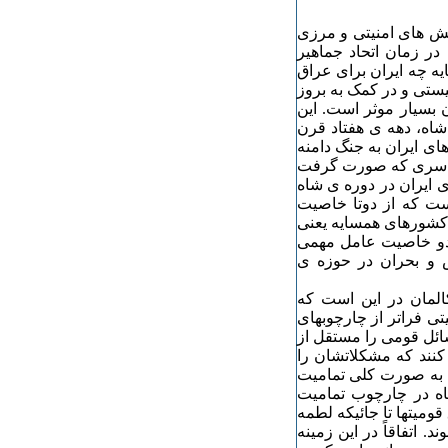
نش های امنیتی و مرزی
در زمان اتحاد جماهیر
ه چه ایران برای عراق
یستی و در کمک به بروز
سیار موثر است. این
شاه، دهه ی هفتاد قرن
ای ایران به جنگ دامنه
سراسری که صورت گرفت
ی ایران در دوره ی شاه
ست که از دوتا خاصیت
دار باشند. 1- قومیت واحد در دو سوی مرز زیست کنند. 2- کشورهای همسایه یعنی
ن دو خاصیت عامل مهمی
ش و بحران در حوزه ی
لمان در این است که
تی فراتر از چارچوبهای
سائل قومی را مستقل از
کنند که مشکلاتشان را
که به صورت کلی تمامیت
گاه در چارچوب تمامیت
میتها تا جائیکه لطمه
 اتفاقاً در این زمینه