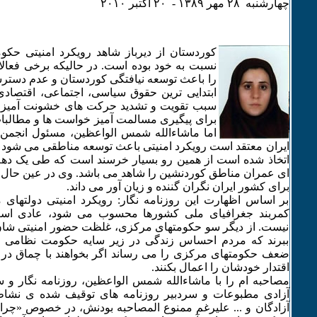
چهارشنبه ۲٨ مهر ۱٣٨۹ - ۲۰ اکتبر ۲۰۱۰
کوردستان از دیرباز شاهد رویکرد امنیتی حک
نسبت به خود بوده است. در حالیکه برخی فعالان
را باعث توسعه نیافتگی کوردستان و عدم دستر
ابتدایی ترین حقوق سیاسی، اجتماعی، اقتصادی
سبب تقویت و تشدید حرکت های خشونت آمیز د
برای پیگیری مسالمت آمیز خواست ها و مطالبات
اما ماشاءالله شمس الواعظین، مسئول انجمن 
ایران معتقد است رویکرد امنیتی باعث توسعه مناطقی می شود که
اتخاذ شده است از همین رو بسیار خرسند است که طی یک ده
ای عمران مناطق کوردنشین را شاهد می باشد. وی در عین حال ت
برای کشور ایران نگران گننده و زیان آور می داند.
بر اساس اظهارت این روزنامه نگار: رویکرد امنیتی دولتهای
کمربند جغرافیای ملی کشورها محسوب می شود، عادی است
نیست. از دیگر سو حکومتهای مرکزی، غلظت حضور امنیتی شان را 
ببرند که مردم احساس زندگی در زیر سایه حکومت نظامی بک
ضعف حکومتهای مرکزی را می رساند اگر بخواهند با چماق د
اقتدار خودشان را اعمال بکنند.
مصاحبه ام را با ماشاءالله شمس الواعظین، روزنامه نگار و 
آزادی مطبوعات و سردبیر روزنامه های توقیف شده ی نشا
آزادگان و ... علیرغم ممنوع المصاحبه بودنش، در خصوص «چرای