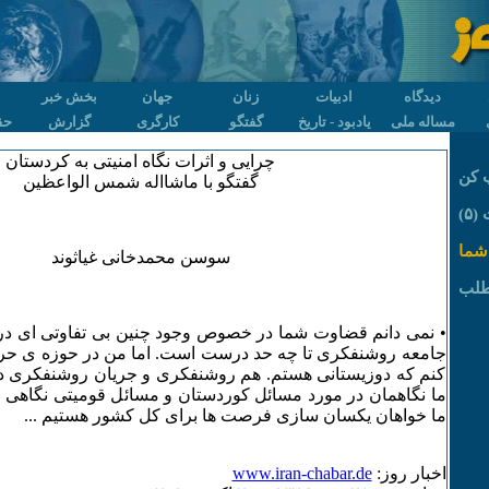
دیدگاه
ادبیات
زنان
جهان
بخش خبر
مساله ملی
یادبود - تاریخ
گفتگو
کارگری
گزارش
حق
چرایی و اثرات نگاه امنیتی به کردستان
 کن
گفتگو با ماشااله شمس الواعظین
۵)
شما
سوسن محمدخانی غیاثوند
طلب
• نمی دانم قضاوت شما در خصوص وجود چنین بی تفاوتی ای در م
جامعه روشنفکری تا چه حد درست است. اما من در حوزه ی ح
کنم که دوزیستانی هستم. هم روشنفکری و جریان روشنفکری دین
ما نگاهمان در مورد مسائل کوردستان و مسائل قومیتی نگاهی 
ما خواهان یکسان سازی فرصت ها برای کل کشور هستیم ...
اخبار روز:
www.iran-chabar.de