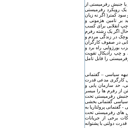
 یا جنبش رفرمیستی از
ز یک رویکرد رفرمیستی
سود کمتر( اگر نه زیان
ید بر تامین هژمونی و
پ انقلابی برای کسب
 حال اگر یک رشته رفرم
کوچک در زندگی مردم و
ابی در صفوف کارگران
ب بورژوایی راه برد و
ی و چپ رادیکال تقویت
فرمیستی را قابل تامل
جبهه سیاسی – گفتمانی
اسی کارگری مدعی قدرت
ی، حد سازمان یابی و
 از رفرم ها را میسر
ک جنبش رفرمیستی تحت
ع سیاسی گفتمانی بخشی
- گفتمانی پرولتاریا به
بش های رفرمیستی تحت
کات برخی از جریانات
رت دولتی با پشتوانه