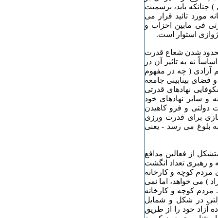
) چنانکه باید، برسمیت
ه مورد تائید قرار می
رتی فی مابین احزاب و
رژوازی استوار است.
 محدود شدن شعاع قدرت
اً نه به تاثیر آن در
آزادی ( چه در مفهوم
 فضای بینابینی جامعه
فایی نهادهای قدرتی
ه و سایر نهادهای خود
 دولتی و فرو کاهیدن
ازی برای قدرت ورزی
به بلوغ می رسد - یعنی
متشکل از فعالین مدافع
 و رهبری تعداد انگشت
ی مردم کوچه و کارخانه
د ) می خواهد، اما نمی
 مردم کوچه و کارخانه
لتی در شکل و شمایل
ه آزاد خود را از طریق