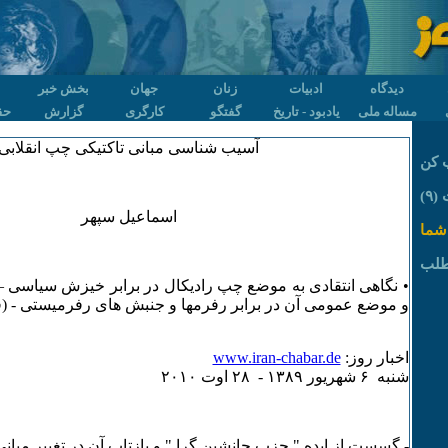
دیدگاه
ادبیات
زنان
جهان
بخش خبر
مساله ملی
یادبود - تاریخ
گفتگو
کارگری
گزارش
حق
آسیب شناسی مبانی تاکتیکی چپ انقلابی
 کن
۹)
اسماعیل سپهر
شما
طلب
• نگاهی انتقادی به موضع چپ رادیکال در برابر خیزش سیاسی – 
و موضع عمومی آن در برابر رفرمها و جنبش های رفرمیستی - (
اخبار روز:
www.iran-chabar.de
شنبه ۶ شهريور ۱٣٨۹ - ۲٨ اوت ۲۰۱۰
- گسست از ایده " حزب جانشین گرا " و بازتاب آن در تغییر مبان