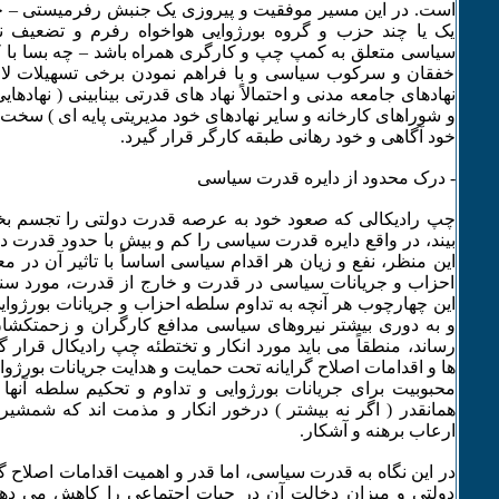
است. در این مسیر موفقیت و پیروزی یک جنبش رفرمیستی – حت
یک یا چند حزب و گروه بورژوایی هواخواه رفرم و تضعیف ن
سیاسی متعلق به کمپ چپ و کارگری همراه باشد – چه بسا با 
خفقان و سرکوب سیاسی و با فراهم نمودن برخی تسهیلات لاز
نهادهای جامعه مدنی و احتمالاً نهاد های قدرتی بینابینی ( نهادها
و شوراهای کارخانه و سایر نهادهای خود مدیریتی پایه ای ) سخ
خود آگاهی و خود رهانی طبقه کارگر قرار گیرد.
- درک محدود از دایره قدرت سیاسی
چپ رادیکالی که صعود خود به عرصه قدرت دولتی را تجسم 
بیند، در واقع دایره قدرت سیاسی را کم و بیش با حدود قدرت د
این منظر، نفع و زیان هر اقدام سیاسی اساساً با تاثیر آن در م
احزاب و جریانات سیاسی در قدرت و خارج از قدرت، مورد سن
این چهارچوب هر آنچه به تداوم سلطه احزاب و جریانات بورژوای
و به دوری بیشتر نیروهای سیاسی مدافع کارگران و زحمتکشان
رساند، منطقاً می باید مورد انکار و تختطئه چپ رادیکال قرار گی
ها و اقدامات اصلاح گرایانه تحت حمایت و هدایت جریانات بورژوا
محبوبیت برای جریانات بورژوایی و تداوم و تحکیم سلطه آنها
همانقدر ( اگر نه بیشتر ) درخور انکار و مذمت اند که شمش
ارعاب برهنه و آشکار.
در این نگاه به قدرت سیاسی، اما قدر و اهمیت اقدامات اصلاح گ
دولتی و میزان دخالت آن در حیات اجتماعی را کاهش می دهد (