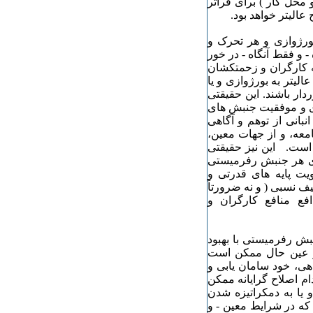
محل کار ) برای فراتر
الیتر خواهد بود.
ورژوازی و هر تحرک و
 و فقط آنگاه - در خور
 کارگران و زحمتکشان
الیتر به بورژوازی و یا
دار باشند. این حقیقتی
ی و موفقیت جنبش های
بانی از توهم و آگاهی
معه، و از جهات معین،
است. این نیز حقیقتی
زی هر جنبش رفرمیستی
یت پایه های قدرتی و
ف نسبی ( و نه ضرورتاً
ع منافع کارگران و
بش رفرمیستی با بهبود
ر عین حال ممکن است
هی، خود سامان یابی و
م اصلاح گرایانه ممکن
 یا به دمکراتیزه شدن
که در شرایط معین - و