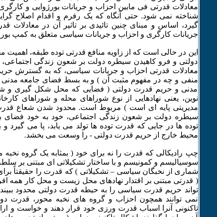
معادلات قدرتی فی مابین احزاب و جریانات بورژوایی و کارگری 
شناخته نمی شود. حتی آنگاه که یک رفرم و اقدام اصلاح گرایان
گیرد، اساس و مبنای چنین تائیدی بر تاثیر آن در معادلات قد
جریانات کارگری و احزاب و جریانات سیاسی متعلق به کمپ بو
این در حالی است که از زاویه منافع قدرتی توده طبقه، اهمیت
دولتی و فرو کاهیدن سیطره دولت بر شعون زندگی اجتماعی، اساس
معادلات قدرتی احزاب و جریانات سیاسی، که به گسترش حریم 
منفی و چه در مفهوم مثبت آن ) و به بسط فضای جامعه مدنی و
مدنی و حریم قدرت دولتی ( فضایی که محل شکل گیری و شکو
نوین، یعنی نهادهایی از نوع شوراهای محله و شوراهای کارخان
مدیریتی پایه ای است ) مربوط است. محدود شدن شعاع قدرت
سیطره دولت بر شعون زندگی اجتماعی، خود به خود فضای ب
توده ها در جایی که قدرت توده ها تولد می یابد، پا می گیرد و 
محیط خارج از حریم قدرت دولتی - را وسعت می بخشد.
چپ رادیکالی که قدرت را نه برای خود ( بمثابه یک گروه نخبه 
سوسیالیسم و کمونیسم و با ساختار تشکیلاتی ای مبتنی بر سلطه
شماری از نخبگان سیاسی – تشکیلاتی ) که قدرت را حقیقتاً برا
( قدرتی مبتنی بر اقتدار نهادهای محل زیست و محل کار همه افرا
تواند حریم قدرت سیاسی را به حیطه قدرت دولتی محدود ببیند.
نمی توانند همچون احزاب و گروه های نخبه محور، قدرت دو
تاکنونی آنرا اسباب قدرت ورزی خود قرار دهند و خواست و اراد