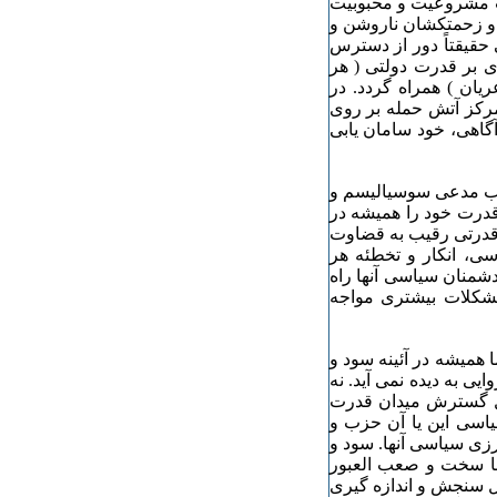
ب مشروعیت و محبوبیت
ن و زحمتکشان ناروشن و
حقیقتاً دور از دسترس
ی بر قدرت دولتی ( هر
یان ) همراه گردد. در
رکز آتش حمله بر روی
آگاهی، خود سامان یابی
اب مدعی سوسیالیسم و
 قدرت خود را همیشه در
 قدرتی رقیب به قضاوت
، انکار و تخطئه هر
شمنان سیاسی آنها راه
مشکلات بیشتری مواجه
 همیشه در آئینه سود و
 به دیده نمی آید. نه
ل گسترش میدان قدرت
اسی این یا آن حزب و
زی سیاسی آنها. سود و
 با سخت و صعب العبور
ل سنجش و اندازه گیری