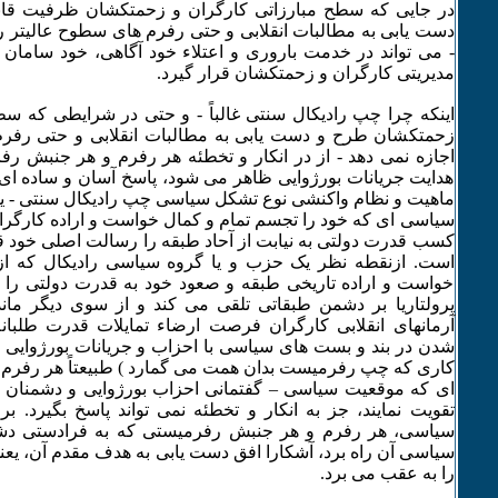
در جایی که سطح مبارزاتی کارگران و زحمتکشان ظرفیت قاب
دست یابی به مطالبات انقلابی و حتی رفرم های سطوح عالیتر را
- می تواند در خدمت باروری و اعتلاء خود آگاهی، خود سامان ی
مدیریتی کارگران و زحمتکشان قرار گیرد.
اینکه چرا چپ رادیکال سنتی غالباً - و حتی در شرایطی که سط
زحمتکشان طرح و دست یابی به مطالبات انقلابی و حتی رفرم
اجازه نمی دهد - از در انکار و تخطئه هر رفرم و هر جنبش 
هدایت جریانات بورژوایی ظاهر می شود، پاسخ آسان و ساده ای دا
ماهیت و نظام واکنشی نوع تشکل سیاسی چپ رادیکال سنتی - ی
سیاسی ای که خود را تجسم تمام و کمال خواست و اراده کارگر
کسب قدرت دولتی به نیابت از آحاد طبقه را رسالت اصلی خود قل
است. ازنقطه نظر یک حزب و یا گروه سیاسی رادیکال که از
خواست و اراده تاریخی طبقه و صعود خود به قدرت دولتی را
پرولتاریا بر دشمن طبقاتی تلقی می کند و از سوی دیگر ما
آرمانهای انقلابی کارگران فرصت ارضاء تمایلات قدرت طلب
شدن در بند و بست های سیاسی با احزاب و جریانات بورژوایی ر
کاری که چپ رفرمیست بدان همت می گمارد ) طبیعتاً هر رفرم
ای که موقعیت سیاسی – گفتمانی احزاب بورژوایی و دشمنان س
تقویت نمایند، جز به انکار و تخطئه نمی تواند پاسخ بگیرد. 
سیاسی، هر رفرم و هر جنبش رفرمیستی که به فرادستی دشم
سیاسی آن راه برد، آشکارا افق دست یابی به هدف مقدم آن، 
را به عقب می برد.