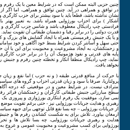
چنین حزبی البته ممکن است که در شرایط معین با یک رفرم و
در توافق و همراهی در آید. چنین توافق و همراهی، اما اگر ا
نشان نداشته باشد، قطعاً باید با سود بیشتر برای حزب کارگری و 
آشکار ) برای احزاب بورژوایی همراه باشد. به تعبیر بهتر با
فرادستی چپ رادیکال معطوف باشد و شانس حزب کارگری و چ
قدرت دولتی را در برابر رقبا و دشمنان طبقاتی آن تقویت نماید.
و یا یک جنبش رفرمیستی همراه با ایجاد گشایش های بزرگ و 
حتی سهل و آسانتر کردن شرایط بسط خود آگاهی و خود سامانی
و زحمتکشان، به ایجاد مشروعیت و محبوبیت برای این یا آن حز
پایه های قدرتی و نفوذ هژمونیک آن را در برابر حزب کارگر
نماید، چپ رادیکال منطقاً انکار و تخطئه چنین رفرم و جنبش ر
نخواهد یافت.
با حرکت از منافع قدرتی طبقه ( و نه حزب ) اما نفع و زیان 
پرولتاریا، صرفا با سود و زیان قدرتی احزاب و گروه های سی
مترادف نیست. در شرایط معین و در موقعیتی که درجه آگاه
سطح مبارزاتی جنبش طبقاتی کارگران و زحمتکشان فراتر رفتن
نمی سازد، موفقیت یک رفرم ابتکاری بورژوازی و پیروزی ی
رهبری و هدایت جریانات بورژوایی نیز - حتی برغم تقویت موض
از جریانات بورژوایی – چه بسا نفع قابل توجهی برای جبهه سیاسی 
ارمغان بیاورد. تلاش برای به شکست کشاندن رفرم ها و جن
هدایت و رهبری جریانات بورژوایی، چه بسا تلاش ها و تحر
بورژوایی برای کسب مشروعیت و محبوبیت عمومی و عروج به قد