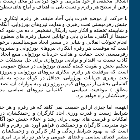
اشکال مختلفی از خود مدیریتی و خود گردانی در محل زیست و 
رفتن از سطح هر رفرم و دست یابی به اهداف و آماج های سطوح ع
با حرکت از موضع قدرت یابی آحاد طبقه، هر رفرم ابتکاری ب
جنبش رفرمیستی تحت رهبری و هدایت نیروهای بورژوایی، آنگاه -
و شایسته تخطئه و انکار چپ رادیکال تشخیص داده می شود که
حقیقتاً از آگاهی، سامان یابی و توانایی تحمیل رفرم های سطوح ع
انجام تحولات انقلابی و بنیانی در مسیر ایجاد سوسیالیسم، برخور
است که موفقیت هر رفرم ابتکاری نیروهای بورژوایی و پیشرو
رفرمیستی تحت حمایت و هدایت جریانات بورژوایی منبع ایجاد ان
کاذب نسبت به اقتدار و توانایی بورژوازی برای حل معضلات جا
تحکیم بخش و تقویت کننده گفتمان بورژوایی در سطح عمومی 
است که موفقیت هر رفرم ابتکاری نیروهای بورژوایی و پیرو
تحت رهبری جریانات بورژوایی، حداقل در کوتاه مدت، به تقو
گفتمانی بخشی از نیروهای کمپ بورژوازی و به موازات آن، تضعی
مطلق ) موقعیت سیاسی – گفتمانی نیروهای سیاسی مداف
زحمتکشان راه خواهد برد.
اینهمه، اما چیزی از این حقیقت نمی کاهد که هر رفرم و هر جن
شرایط زیست و قدرت ورزی آحاد کارگران و زحمتکشان، د
امکانات و فرصت های نوینی برای رشد و اعتلاء جنبش خود آگا
خود مدیریتی کارگران و زحمتکشان فراهم آورد. هر رفرم و اقدا
است که به بهبود شرایط زندگی و کار کارگران و زحمتکشان و
بیشتر فضای سیاسی و فضای عمومی و یا هر دو راه برد. امری 