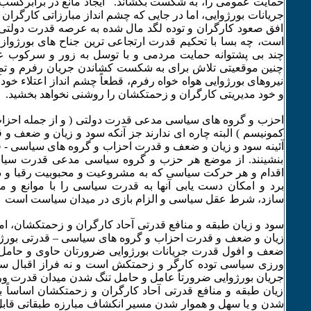
حمایت عمومی را، به شکست بکشاند. ایجاد مانع در برابرکس
جریانات بورژوایی، اما در جایی که چشم انداز مبارزاتی کارگرا
افق صعود کارگران و توده لگد مال شده به عرصه قدرت دولتی 
است، چه بسا با تحکیم قدرت ارتجاعی ترین جناح های بورژواز
چند بی پشتوانه حمایت مردمی و با توسل به زور و سرکوب عر
چنین موقعیتی تلاش برای به شکست کشاندن جریان رفرم و تم
نیروهای بورژوایی هواه خواه رفرم، قطعاً چشم انداز اعتلاء خود
و خود مدیریتی کارگران و زحمتکشان را روشنی نخواهد بخشید.
احزب و گروه های سیاسی مدعی قدرت دولتی ( و از جمله احز
کمونیسم ) البته چاره ای ندارند جز آنکه سود و زیان و ضعف و
آئینه سود و زیان و ضعف و قدرت احزاب و گروه های سیاسی -
بنشینند. از موضع هر حزب و گروه سیاسی مدعی قدرت سیاسی
اقدام و هر حرکت سیاسی که به مشروعیت و محبوبیت رقبا و د
برد و امکان دست یابی آنها به قدرت سیاسی را با موانع و 
سازد، شرط عقل سیاسی و الزام بازی در میدان سیاست است
سود و زیان طبقه و منافع قدرتی آحاد کارگران و زحمتکشان، اما
زیان و ضعف و قدرت احزاب و گروه های سیاسی – قدرتی بورژوایی
ضعف و افول قدرت جریانات بورژوایی ضرورتان حاوی و حام
ورزی سیاسی توده کارگر و زحمتکش است و نه فراز اقبال سی
جریان بورژوایی ضرورتاً عامل و حامل تنگ شدن میدان قدرت ور
زیان طبقه و منافع قدرتی آحاد کارگران و زحمتکشان اساساً
شدن و یا سهل و هموار شدن مسیر انکشاف مبارزه طبقاتی قاب