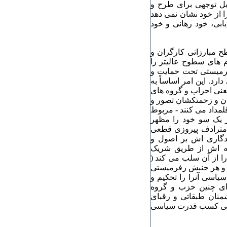
ل توجهی برای طرح و
 از خود نشان نمی دهد
ابی، خود رهانی و خود
ح مبارزاتی کارگران و
 های سطوح عالیتر را
رفرمیستی تحت حمایت و
رد. این امر اساساً به
عنی احزاب و گروه های
ان و زحمتکشان تصور و
مداد می کنند - مربوط
 یک سو خود را مظهر
 مترادف پیروزی قطعی
ندگاری اش بر اصول و
انه اش از طریق شریک
ا از آن سلب می کند (
 و هر جنبش رفرمیستی
یاسی آنرا را تحکیم و
برای چنین حزب و گروه
نان طبقاتی و رقبای
یعنی کسب قدرت سیاسی