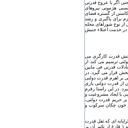
ی اگر با عروج قدرتی
سبی هژمونی نیروهای
کاستن از گستره فضای
م برای پاگیری و رشد
یی از نوع شوراهای محله
ت در خدمت اعتلاء جنبش
بخش قدرت کارگری می
ولتی ترسیم می کند. از
عادلات قدرتی فی مابین
جش قرار می گیرد. در
ی بر اهرم قدرت دولتی
 از قدرت دولتی یاری
رد. در این راستا رفرم
یی با ایجاد مشروعیت و
 بر حریم قدرت دولتی،
یر خون چکان سرکوب و
رایانه ای که ثقل قدرت
 فارغ از تاثیر آن بر