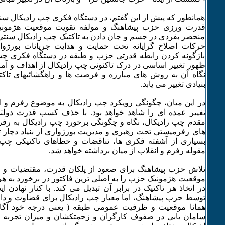
همانطور که پیش از این گفتم، در دستگاه فکری چپ رادیکال سن
قدرت ورزی حزب پیشاهنگ و مولفه تقویت موقعیت هژمونی
منحصر بفردی در جسم و جان دادن به تاکتیک چپ رادیکال سنتی د
حرکات اصلاح گرایانه تحت حمایت و هدایت جریانات بورژوای
باژگونه کردن رابطه قدرتی حزب و طبقه در دستگاه فکری چپ ر
ظهور تغییر اساسی در درک تاکنونی چپ رادیکال از اهداف و آما
نگاه آن به روش های مبارزه و فرصت ها و راهگشائیهای تاکت
بنیادی تغییر می یابد.
در این میان، چگونگی رویکرد چپ رادیکال به موضوع رفرم و ان
تغییر عمده ای را شاهد خواهد بود. با حذف کسب قدرت دول
مقدم چپ رادیکال، نگاه و چگونگی برخورد چپ رادیکال به رف
های رفرمیستی تحت رهبری و مدیریت بورژوازی از بنیاد دچار
بسیاری از آشفته فکری ها، تناقضات و خطاهای تاکتیکی چپ ر
مقوله رفرم و انقلاب از میان برداشته خواهد شد.
تلاش حزب پیشاهنگ برای صعود از پلکان قدرت، مقتضیات و ال
موقعیت هژمونیک حزب را به اصلی ترین فاکتور در برخورد به ه
در اتخاذ هر تاکتیک در برابر آن تبدیل می کند. با کنار نهادن 
توسط حزب پیشاهنگ، اما معیار چپ رادیکال برای قضاوت و دا
همانا موقعیت و ظرفیت عمومی طبقه ( یعنی درجه خود آگاه
سامان یابی در صفوف کارگران و زحمتکشان و میزان تجربه و 