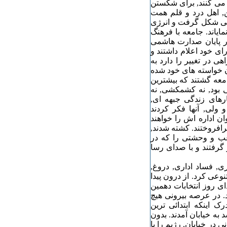
 می کنند, برای شکستن
ن, اهل درد و قلم همت
ائی شکل گرفت و انرژی
یاند. جامعه با فرهنگ
در پایان صدارت هاشمی
ای خود اعلام داشتند و
ی در تغییر را دارد به
ان خواسته های خود شده
معه گشتند که بیشترین
ی بود, نه کشمکشی, نه
ارهای زندگی جبهه ای,
ولی, آنها فکر کردند
ان اداره اش را خواهند
افروختند. کشته شدند,
رعب و وحشتی را که در
 گرفتند و با صدای رسا
ی, فساد اداری, دروغ,
وعی کرد. از درون پیدا
دای روز انتخابات دهمین
. در عرصه بیرونی هیچ
 اینکه ابتدائی ترین
به خیابان آمدند. بدون
در خیابان, رژیم را با