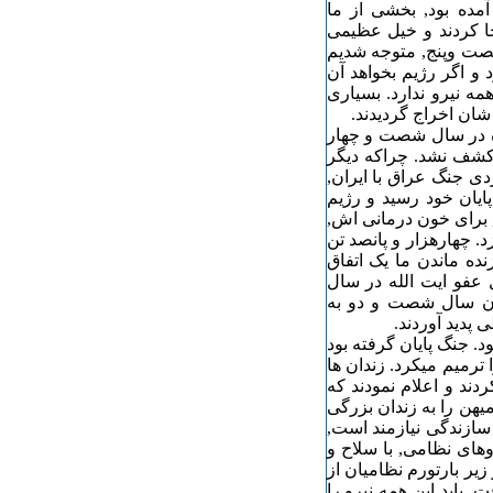
آمده بود, بخشی از ما
ا کردند و خیل عظیمی
شصت وپنج, متوجه شدیم
و اگر رژیم بخواهد آن
مه نیرو ندارد. بسیاری
شان اخراج گردیدند.
ده در سال شصت و چهار
کشف نشد. چراکه دیگر
دی جنگ عراق با ایران,
یان خود رسید و رژیم
 برای خون درمانی اش,
. چهارهزار و پانصد تن
نده ماندن ما یک اتفاق
عفو ایت الله در سال
ان سال شصت و دو به
 پدید آوردند.
 جنگ پایان گرفته بود
رمیم میکرد. زندان ها
دند و اعلام نمودند که
میهن را به زندان بزرگی
 سازندگی نیازمند است,
وهای نظامی, با سلاح و
زیر بارتورم نظامیان از
باید این همه نیرو را