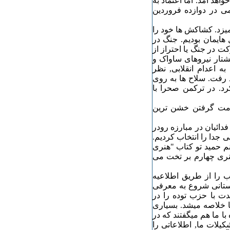
اهد آمد. اما اعتماد به
ی در دوازده فروردین
میزد. کشاکش ها خود را
هایمان بودیم. جنگ در
ت در جنگ یا احتراز از
شتار نیروهای ساواک و
ه اعدام انقلابی, نظر
 رفت. سلاح ها به روی
د. در ترکمن صحرا با
خدمت گرفتن خشن ترین
فدائیان در مبارزه رودر
هی جدا را انتخاب کردیم.
نم حمید تو کتاب "هنری
 هنری چهارم بر تخت می
ب را از طریق اطلاعیه
دستانی شروع به معرفی
ت با حزب توده را در
ا خلاصه میشد. بسیاری
ا ما هم میگفتند که در
یلات ما, اطلاعاتی را