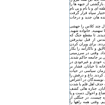
بازگشتی از جبهه ها را
 ای و با نام و بی نام
تیار سپاه قرار گرفت
نده هان جدید و درجات
ال چند کلاس را جهشی
 سهمیه, خانواده شهید,
دیدند, تا مقطع جنگ که
هندس از قبل نپذیرفتن
ردند. برای ویران کردن
یق و ناکارآمد را بکار
اد. وقتی در سرزمینی
 بر جامعه حاکم شدند,
گ خودی و غیرخودی در
نه تا خیابان, فشار بر
زمان سیاسی در حیات
کردند, داغ و درفش را
ن نویسندگان در اعتراض
به حذف اهل قلم با شدت
یابان, جنازه هائی کشف
ضاع و احوال, دست و پا
ره چیست. در جنگلی از
یم. وقتی همه راهها را