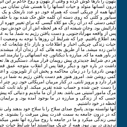
بتهون را بارها گوش کرده و وقتی از بتهون و روح حاکم بر این اث
درون انسانها متولد و حیات انسانها را با هستی شان نمایان می ک
اینها همه از چریکی است که همراه خود, دو عدد نارنجک و ی
سیانور و کلتی که روی دسته آن کلمه خلق حک شده بود با حلقه
کیفی دستی که در آن رنگ مو کلاه گیسی که برای تغییر چهره از 
دارائیش بود. وجان شیفته ای که هر لحظه اش از آن خودش نبود.
پس از واقعه مهرآبادجنوبی, و دست یافتن رژیم به شما, ما به ع
بعد اطلاع یافتیم. چرا که شرایط آن روزها با توجه به وضعیت ا
حیات زندگی چریکی اخبار و اطلاعات و بازار داغ شایعات که ب
دامن زده میشد, ما از طریق بچه هائی که از زندان آزاد میشدند, 
در باور همه ما که, مبارزه با دیکتاتور, چه انسانهائی را نیازمند ا
هر دم, شرایط جدیدتری پیش رویمان قرار میداد. دستگیری ها, تع
داشت در باره خود و دیگر رفقا پس از انقلاب متوجه عمق قضا
(بهمن نادری) را در زمان محاکمه و پخش آن از تلویزیون, و اعتر
کمی روشن شد. امروز هنوز هم دست یافتن رژیم به شما در پرده
قرار دارد و پرویز ثابتی, در کنار مربیان امریکائی خود, زیر چتر ا
را دست چین شده و حساب شده تقریر میکند. او باید ثابت کند 
مرگ مامور امنیتی می باشد. بعد از آن ما ماندیم و دنیائی که پی
حسی که از زندگی و مبارزه در ما بوجود آمده بود, و برایمان
لحظه در خود داشتیم.
آنها توانسته بودند, پاسخ صدای سلاح را با سلاح خود بدهند ولی نت
که در درون جامعه به سمت قدرت پیش میرفت را بشنوند. چریک
تیمی زندگی میکرد و ما در جامعه با روح مبارزه انها نفس میکش
تردیدی در بین نبود. همه از چریک میدانستند اما شرایط حیات 