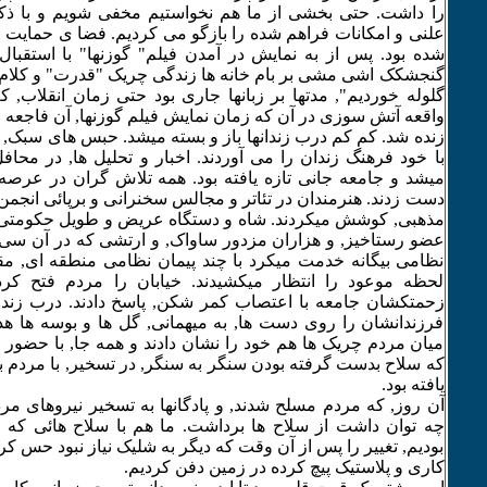
را داشت. حتی بخشی از ما هم نخواستیم مخفی شویم و با ذکر
علنی و امکانات فراهم شده را بازگو می کردیم. فضا ی حمایت 
شده بود. پس از به نمایش در آمدن فیلم" گوزنها" با استقبا
گنجشکک اشی مشی بر بام خانه ها زندگی چریک "قدرت" و کلام س
گلوله خوردیم", مدتها بر زبانها جاری بود حتی زمان انقلاب, 
واقعه آتش سوزی در آن که زمان نمایش فیلم گوزنها, آن فاجعه رخ
زنده شد. کم کم درب زندانها باز و بسته میشد. حبس های سبک, ب
با خود فرهنگ زندان را می آوردند. اخبار و تحلیل ها, در مح
میشد و جامعه جانی تازه یافته بود. همه تلاش گران در عرصه
دست زدند. هنرمندان در تئاتر و مجالس سخنرانی و برپائی انجم
مذهبی, کوشش میکردند. شاه و دستگاه عریض و طویل حکومتی ا
عضو رستاخیز, و هزاران مزدور ساواک, و ارتشی که در آن سی
نظامی بیگانه خدمت میکرد با چند پیمان نظامی منطقه ای, 
لحظه موعود را انتظار میکشیدند. خیابان را مردم فتح کر
زحمتکشان جامعه با اعتصاب کمر شکن, پاسخ دادند. درب زندا
فرزندانشان را روی دست ها, به میهمانی, گل ها و بوسه ها هدا
میان مردم چریک ها هم خود را نشان دادند و همه جا, با حضور
که سلاح بدست گرفته بودن سنگر به سنگر, در تسخیر, با مردم بو
یافته بود.
آن روز, که مردم مسلح شدند, و پادگانها به تسخیر نیروهای م
چه توان داشت از سلاح ها برداشت. ما هم با سلاح هائی که از
بودیم, تغییر را پس از آن وقت که دیگر به شلیک نیاز نبود حس کر
کاری و پلاستیک پیچ کرده در زمین دفن کردیم.