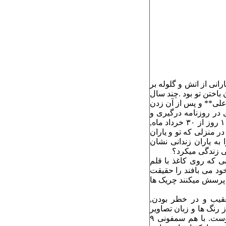
رانی از اتش و گلوله بر
 باختن تو بود .چند سال
ا علی** و پس از آن زدن
در روزنامه درگیری و
جان باختن علی را خبر دارشدیم. سال ۵۵ و به فاصله کمتر از ۱۰ روز از ٣۰ خرداد ماه,
ر منزلی که تو و یاران
را به یاران زندانی نشان
کی زندگی میکرد؟
ی که روی کاغذ با قلم
خود می بافند را حقیقت
ت پرسش میکنند چریک ها
عقیب و در خطر بودن,
 رنگ ها و زبان تصاویر
را برایم گشود. امروز هرچه ار ون گوگ و کلیمت میدانم از اوست. با هم سمفونی ۹