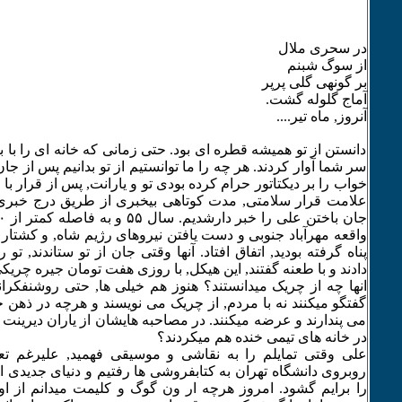
در سحری ملال
از سوگ شبنم
بر گونه‍ی گلی پرپر
آماج گلوله گشت.
آنروز, ماه تیر....
دانستن از تو همیشه قطره ای بود. حتی زمانی که خانه ای را با با
سر شما آوار کردند. هر چه را ما توانستیم از تو بدانیم پس از جان
خواب را بر دیکتاتور حرام کرده بودی تو و یارانت, پس از قرار ب
علامت قرار سلامتی, مدت کوتاهی بیخبری از طریق درج خبری 
واقعه مهرآباد جنوبی و دست یافتن نیروهای رژیم شاه, و کشتار د
پناه گرفته بودید, اتفاق افتاد. آنها وقتی جان از تو ستاندند, تو 
دادند و با طعنه گفتند, این هیکل, با روزی هفت تومان جیره چری
انها چه از چریک میدانستند؟ هنوز هم خیلی ها, حتی روشنفکران
گفتگو میکنند نه با مردم, از چریک می نویسند و هرچه در ذهن 
می پندارند و عرضه میکنند. در مصاحبه هایشان از یاران دیرین
در خانه های تیمی خنده هم میکردند؟
علی وقتی تمایلم را به نقاشی و موسیقی فهمید, علیرغم ت
روبروی دانشگاه تهران به کتابفروشی ها رفتیم و دنیای جدیدی از