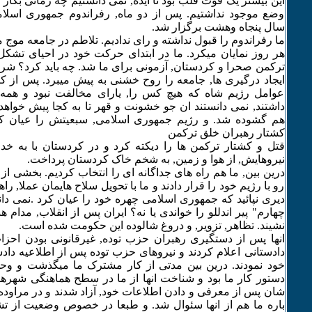
این بیشتر یک قوت قلب بود تا ایده, نمی دانستیم چه زمانی بکار خو
وضع موجود نداشتیم. پس از دو ماه, رفراندوم جمهوری اسلام
سال پنجاه وهشت برگزار شد.
ما رفراندوم را قبول نداشته و رای ندادیم. تلاطم در جامعه موج 
هر روز نمایان میکرد. ما در ابتدای حرکت خود در احیای تشکل 
ترکمن صحرا و کردستان, آزمونی برای ما شد. چه باید کرد؟ شرک
ایجاد درگیری ها, جامعه را روح خشنی به پیش میبرد. پس از ک
عوامل رژیم شاه که هیچ کس را, یارای مخالفت نبود و همه ب
داشتند, نمی دانستند ان جو خشونت و قهر تا به کجا پیش خواهد
هم گشوده شد. و رژیم جمهوری اسلامی, سبعیتش را عیان کر
کشتار رهبران خلق ترکمن
قتل و کشتار ترکمن ها را دیکته کرد و در کردستان با به 
نیروهایش, از هوا و زمین, به شخم خاک کردستان پرداخت.
درین بین, ما هم راه های جداگانه ای را انتخاب کردیم. بخشی از 
رو با رژیم خود را قرار دادند و ما با تحویل سلاح هایمان عملا, را
دیری نپائید که جمهوری اسلامی چهره خود را عیان کرد .نمی دا
چهارم" پیر اندللو را خواندی یا نه؟ ایران پس از انقلاب, مدام
نشیند. تظاهر, تزویر, و دروغ شالوده این حکومت شده است.
انها پس از دستگیری رهبران حزب توده, غیرقانونی بودن احزا
دادستانی اعلام کردند و نیروهای حزب توده پس از اطلاعیه دا
خود نمودند. درین بین مدتی از کار مشترک ما میگذشت و وحد
دستور کار ما بود و شناخت انها از ما در سطح هماهنگی شهره
شان پس از معرفی و دادن اطلاعات خود, آزاد شدند و در مراوده ب
باره ما هم از انها سئوال شد. و طبعا در خصوص وضعیت از تشک