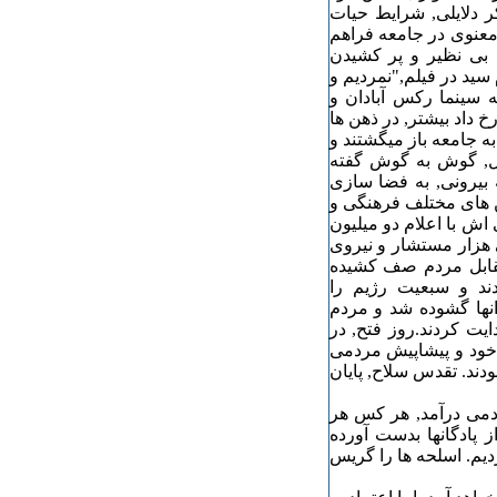
 دلایلی, شرایط حیات
معنوی در جامعه فراهم
ل بی نظیر و پر کشیدن
ید در فیلم,"نمردیم و
که سینما رکس آبادان و
 داد بیشتر, در ذهن ها
ه جامعه باز میگشتند و
افل, گوش به گوش گفته
 بیرونی, به فضا سازی
ن های مختلف فرهنگی و
ش با اعلام دو میلیون
 هزار مستشار و نیروی
مقابل مردم صف کشیده
دند و سبعیت رژیم را
نها گشوده شد و مردم
یت کردند.روز فتح, در
 خود و پیشاپیش مردمی
دند. تقدس سلاح, پایان
ردمی درآمد, هر کس هر
 پادگانها بدست آورده
دیم. اسلحه ها را گریس