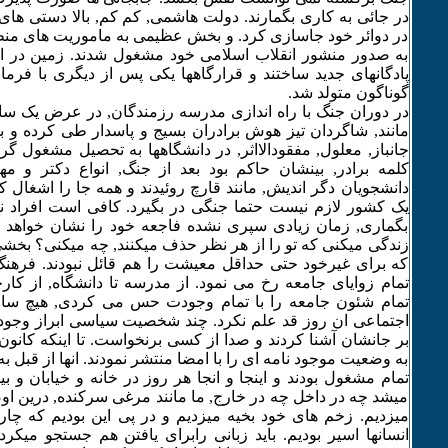
در جائی به کاری بگمارند. دولت هاشمی, کم کم, بالا دستی های 
در دوائر خود جاسازی کرد. و بخش عظیمی به ماموریت های منطقه
به صدور منشور انقلاب اسلامی خود مشغول شدند. زمین در اخ
پادگانهای جدید ساختند و قرارگاهها یکی پس از دیگری با فرما
گوناگون متولد شد.
در دوران جنگ با راه اندازی مدرسه رزمندگان, در عرض یک س
مانند, شاگردان تیز هوش برادران بسیج و پاسدار طی کرده و با
جانباز, معلول, مفقودالااثر, در دانشگاهها به تحصیل مشغول گر
کلمه برادر, بینشان حاکم بود بعد از جنگ, انواع دکتر و م
دانشجویان دگر اندیش, مانند قارچ روئیدند و همه جا را اشغال ک
یک کشور لازم نیست حتما جنگی در بگیرد. کافی است افراد نالا
بگماری, زمان زیادی سپری نشده فاجعه خود را نشان خواهد د
زندگی میکنی که تو را از هر نظر حذف میکنند, چه میکنی؟ بخشی
که برای غیرخود حتی حداقل معیشت را هم قائل نبودند. فرهن
تمام زوایای جامعه رخ می نمود. از مدرسه تا دانشگاه, از کارخا
تمام شئون جامعه را با تمام وجودت حس می کردی, هیچ سا
اجتماعی ان روز قد علم نکرد. چند شخصیت سیاسی ابراز وجود 
بر جانشان آشنا کردند و صدا از کسی برنخواست. تا اینکه کانو
به وضعیت موجود نامه ای را با امضا منتشر نمودند. انها از قبل 
تمام مشغول بودند و اینجا و انجا هر روز در خانه و خیابان و ب
میشد چه در داخل چه در خارج, ما مانند مرغی سرکنده, درین او
میزدیم. زخم های خود بخیه میزدیم و در پی این بودیم که چا
انسانها اسیر بودیم. باید زبانی رابرای یافتن هم جستجو میکرد