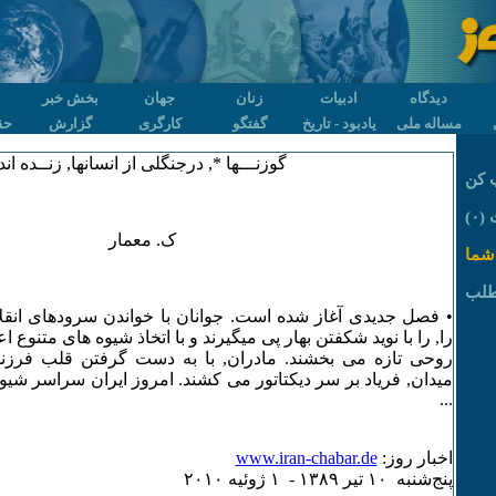
دیدگاه
ادبیات
زنان
جهان
بخش خبر
مساله ملی
یادبود - تاریخ
گفتگو
کارگری
گزارش
حق
گوزنـــها *, درجنگلی از انسانها, زنــده اند
 کن
۰)
ک. معمار
شما
طلب
• فصل جدیدی آغاز شده است. جوانان با خواندن سرودهای انق
را, را با نوید شکفتن بهار پی میگیرند و با اتخاذ شیوه های متنوع 
روحی تازه می بخشند. مادران, با به دست گرفتن قلب فرزند
میدان, فریاد بر سر دیکتاتور می کشند. امروز ایران سراسر ش
...
اخبار روز:
www.iran-chabar.de
پنج‌شنبه ۱۰ تير ۱٣٨۹ - ۱ ژوئيه ۲۰۱۰