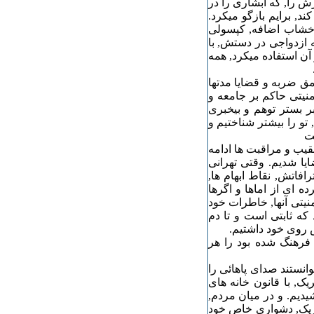
رش را, که ابشاری را در
ند, برایم بازگو میکرد.
ک خشاب اضافه, کپسولی
 ازدواجی در دستش, با
آن استفاده میکرد, همه
مق ضربه و قضایا مدتها
منیتی حاکم بر جامعه و
ر بستر توهم و بیخبری
تو را بیشتر شناختیم و
ست
قیب و مراقبت ها ادامه
یا شدیم. وقتی تهرانی
افاتش, نقاط ابهام ها,
 ای از اماها و اگرها
منیتی آنها, خاطرات خود
که ثابتی است و تا دم
ش روی خود داشتیم.
 فرهنگ شده بود را هر
وانستند صدای پاهائی را
, با قانون خانه های
یدیم. و در میان مردم,
چریک, دشواری خاص خود