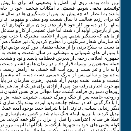
بروز داده بودند. روی این اصل, با وضعیتی که برای ما پیش 
توانستیم مخفی شویم. قسمتی با امکانات شخصی خود را جابج
ماندند به انتظار که چه پیش آید. پس از دستگیری ها در سال 
که برای رژیم فعالیت تا سال شصت ودو معنی و مفهومی ندارد 
سالها را در دستور کار خود قرار دهد, زندان برای نگهداری آن ه
پس از بازجوئی اولیه آزاد شدند اما خیل عظیمی از کار و مشاغل 
از ما هم که دستگیر شدیم, پس از اعلامیه مشترک با حزب تو
که سازمان شعار سرنگونی را مطرح کردیم یک تیر فشنگ هم 
ما دست به سلاح بردن را از مخیله ذهنمان دور کرده بودیم. تراژ
با بمباران های شیمیائی و موشکی, در سال شصت و هفت به پا
جمهوری اسلامی زخمی از پذیرش قعطنامه پانصد و نود و هشت,
حمله مجاهدین را وسیله قرار داد و در زندان ها به کشتار دست زد
را به دار و تیر بست و روح آیت الله خمینی به آرامش رسید. ز
ساده بود و سالی پس از مرگ خمینی, دسته دسته که مشمول 
شصت و هفت نشده بودیم آزاد شدیم. رهبری سازمان در پای
مهاجرت اجباری رفته بود. پس از آزادی برای هر یک از ما, شرایطی
روزهای دشواری فراهم گشت. فضا مجالی برای نفس کشیدن نبود.
و روحیه جامعه پس از جنگ و مرگ خمینی, خشونت خفته اش را ت
را با دگرگونی که در سطح جامعه پدید آورده بودند پاک سازی کر
دیگر زندانی سیاسی ندارند. اما با شرایط جدید بوجود آمده عملا, 
تبدیل کردند. با تزریق اینکه جنگ تمام شد و کشور به بازسازی و
عملا هر صدای اعتراضی را قبل از ابراز, در گلو خفه کردند. نیر
کوله پشتی های خود به شهرها بازگشتند. پادگانها با انهمه نیرو در 
جنگ برگشته نمی توانست نفس بکشد. جابجائی ها صورت پذیرفت. 