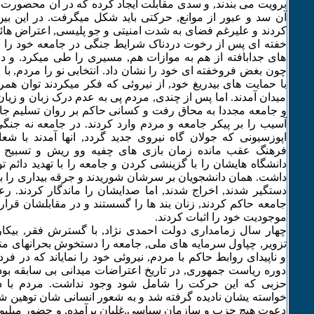
برویت می بندند, و سدی مقابلت ایجاد کرده که در ان محصورت
آن سد و عبور از موانع, حرکتی باید شکل میگرفت. در این بی
کردند و علیرغم فضای به شدت امنیتی و جو پلیسی, اعتراض ه
خفته ای پس از رخوت دردناک شرایط جنگی در جامعه خود را نما
های جدابافته از هم به موازات هم, مسیری را طی میکرد. و 
چون بغض فروخفته ای خود را نشان داد. انتخابی نو را مردم, با ر
با حمایت های بیدریغ خود, از نیروئی که فکر میکردند توان همراه
میدان آمدند. اما پس از چندی, مردم پی به عدم درک زبان و زی
و جامعه مجددا به محاق رفت و کسانی حاکم بر روان تسلیم جا
آسیب را بر پیکر جامعه و مردم وارد کردند. در جامعه نه جنگ
اپوزسیونی که جولان گاه نیروی جدید گردد, انها آمدند با شع
فرهنگ عقب مانده زمان بازی های چفیه وو ریش و تسبیح و 
دانشگاه هایشان را با گزینشی کردن و جامعه را با تهدید دائم تو
داشت. همان دانشجویان بر سرشان شوریدند و جرقه بیداری را بر
دستگیر شدند, اخراج شدند, اما صدایشان را ماندگار کردند. 
جامعه حاکم کردند, زنان بند ها را گسستند و در مقابلشان قرار
موجودیت خود را اثبات کردند.
چهار سال زمامداری دولت احمدی نژاد, با گسترش فقر, بیکار
تزویر, چپاول سرمایه های ملی, جامعه را دستخوش بحرانهای متن
و ناپیدای روابط حاکم با مردم, نیروئی خود را نمایاند که در فر
دوره ریاست جمهوری, در تاریخ اعتراضات میدانی بی سابقه بود
حزبی که این حرکت را شامل شود وجود نداشت. مردم با درک
خواسته یشان نادیده گرفته شد و به شعور انسانی شان توهین شد 
دعوت هیچ حزب و سازمان سیاسی,غلیان برآمده, و حضور میلیونی 