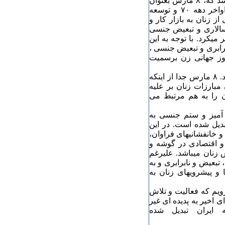
پلیس روبرو شد، در سال ۱۹۱۰، از طرف کلارازتکین پیشنهاد شد که، ٨ مارس بعنوان
روز جهانی زنان تعیین شود. در خاتمه جنگ جهانی دوم و در اواخر دهه ۷۰ و توسعه
 زنان به بازار کار و
سالاری و تبعیض جنسی
میکرد. با توجه به این
برابری و تبعیض جنسی ،
٨ مارس را بعنوان روز جهانی زن برسمیت
حال ۱۰۰ سال از تعیین ٨ مارس بعنوان روز جهانی زنان میگذرد. ٨ مارس جدا از اینکه
مبارزات زنان بر علیه
ن را به هم مرتبط می
آمیز و ستم جنسی به
دیل شده است. در این
و خانفشانیهای فراوان،
و اقتصادی در گوشه و
ر فعالیتهای جنبش زنان میباشد. علیرغم
، تبعیض و نابرابری و به
 و پیشرویهای زنان به
تر است.
ن و در شرایطی به استقبال ٨ مارس ۲۰۱۰ می رویم که فعالیت و تلاش
اخیر به پدیده ای غیر
 ایران تبدیل شده