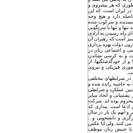
طوری که هر پیشروی و
در ایران است، که این
صله دارد و هیچ وجه
 ستمدیده و سرکوب شده
تنها و تنها با سرنگونی
ی راه رسیدن به آزادی
سبز است که رهبران آن
رون دولت بهره برداری
ی و اجتماعی زنان در
ات و به کرسی نشاندن
 و از خودگذشتگیها، از
ضوری فیزیکی و نیروی
ه است.
و در شرایطهای مختلفی
 به حاشیه رانده شده و
 چنین عملکرد و شرایطی
شتیبانی و اتحاد سایر
 محروم بوده اند. شرکت
 ادعا است. پنداری که
 و آنهم یک بار در سال
گری و دانشجویی و ..
می کنند. ولی آیا عکس
 با جنبش زنان موظف