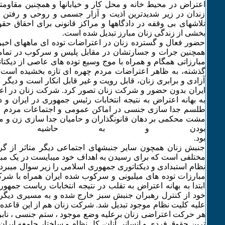
اعتراض در محیط خانه و محل کار و خیابانها و همچنین مقاومته
زندان در زیر شدیدترین اذیت و آزار جسمی و روحی و رفتن ب
تلاشهای بی وقفه در دادگاهها و مراکز قانونی برای احقاق حقو
بخشی از زندگی زنان مبارز تبدیل شده است.
حضور فعال و گسترده زنان در اعتراضات توده ای ماههای اخیر ا
همچنین جرات و جسارتشان در مقابل پلیس و سرکوب در تما
مبارزاتی همگام و همراه با موج وسیع توده های عاصی از دیکتا
گذشته، به ظاهر اعتراضات مردم چهره ای تازه بخشیده است 
آزادی و برابری زنان، قابل رویت و غیر قابل انکار است و دیگر ن
ایران بدون حضور و شرکت زنان تصور کرد. شرکت زنان در اعت
به بهانه اعتراض به نتیجه انتخابات رئیس جمهوری در ایران و 
طلسم جدا سازی جنسی در اماکن عمومی و اجتماعات مردم ر
مشت محکمی بر دهان قانونگذاران و حامیان جدا سازی زن و 
بودن و به حاشیه ران
بود.
جنبش زنان همچون سایر جنبشهای اجتماعی دیگر متاثر از گ
مختلفی است که برای رسیدن به اهداف خود میبایست در یک مبار
نظام استبدادی و دیکتاتوری جمهوری اسلامی را زیر سوال میبرد. 
مبارزات توده های میلیونی و سرکوب شده ایران همراه با شر
ابتدا به بهانه اعتراض به تقلب در نتیجه انتخابات ریاست جمه
خود از کنترل رهبران جنبش سبز خارج شده و به مسیری دیگر 
علیه کلیت نظام موجود تبدیل شد. شرکت زنان هم از این قاعده 
هر حرکت اعتراضی زنان برعلیه وضع موجود ، ستم جنسی ، نابر
ترین حقوق فردی و انسانی آنان، کل نظام و ساختار جامعه ایرا