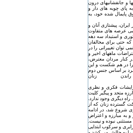
ا و جانفشانیهای درون
ه پای چوبه های دار و
ق پایمال شده خود، به
یران، پیشتازی آنان و
می عرصه های متفاوت
توری و استبداد سه دهه
که حتی برای مخالفان
می توان تغییراتی را در
راضات ماههای اخیر و
در کنار مردان معترض،
ا در هم شکست و این
مرد بر اساس جنس دوم
دن زنان
رایشات فکری و نظری
زه متحد و پیگیر کلیت
راه دیگری وجود ندارد.
کت گسترده زنان که از
وری شروع شد، در ادامه
و به مبارزه و اعتراض
مستثنی نبوده و نیست.
ابری و سرکوب ابتدایی
ن را به چالش می کشد و