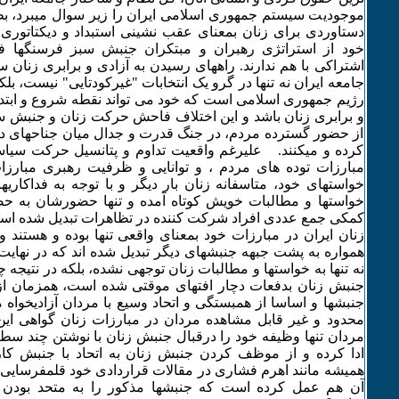
موجودیت سیستم جمهوری اسلامی ایران را زیر سوال میبرد، ب
دستاوردی برای زنان بمعنای عقب نشینی استبداد و دیکتاتوری 
خود از استراتژی رهبران و مبتکران جنبش سبز فرسنگها فا
اشتراکی با هم ندارند. راههای رسیدن به آزادی و برابری زنان
جامعه ایران نه تنها در گرو یک انتخابات "غیرکودتایی" نیست، بلکه 
رژیم جمهوری اسلامی است که خود می تواند نقطه شروع و ابتدا
و برابری زنان باشد و این اختلاف فاحش حرکت زنان و جنبش 
از حضور گسترده مردم، در جنگ قدرت و جدال میان جناحهای د
کرده و میکنند. علیرغم واقعیت تداوم و پتانسیل حرکت سیاس
مبارزات توده های مردم ، و توانایی و ظرفیت رهبری مبارز
خواستهای خود، متاسفانه زنان بار دیگر و با توجه به فداکاریها
خواستها و مطالبات خویش کوتاه آمده و تنها حضورشان به ح
کمکی جمع عددی افراد شرکت کننده در تظاهرات تبدیل شد
زنان ایران در مبارزات خود بمعنای واقعی تنها بوده و هستند 
همواره به پشت جبهه جنبشهای دیگر تبدیل شده اند که در نهایت
نه تنها به خواستها و مطالبات زنان توجهی نشده، بلکه در نتیجه
جنبش زنان بدفعات دچار افتهای موقتی شده است، همزمان از پ
جنبشها و اساسا از همبستگی و اتحاد وسیع با مردان آزادیخواه
محدود و غیر قابل مشاهده مردان در مبارزات زنان گواهی این
مردان تنها وظیفه خود را درقبال جنبش زنان با نوشتن چند سطر
ادا کرده و از موظف کردن جنبش زنان به اتحاد با جنبش کار
همیشه مانند اهرم فشاری در مقالات قراردادی خود قلمفرسایی 
آن هم عمل کرده است که جنبشها مذکور را به متحد بودن