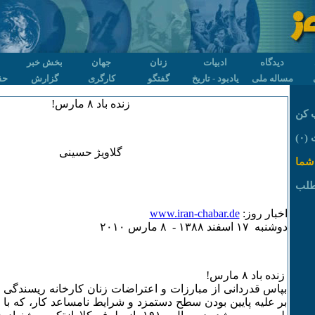
دیدگاه
ادبیات
زنان
جهان
بخش خبر
مساله ملی
یادبود - تاریخ
گفتگو
کارگری
گزارش
حق
زنده باد ۸ مارس!
 کن
۰)
گلاویژ حسینی
شما
طلب
اخبار روز:
www.iran-chabar.de
دوشنبه ۱۷ اسفند ۱٣٨٨ - ٨ مارس ۲۰۱۰
زنده باد ٨ مارس!
بر علیه پایین بودن سطح دستمزد و شرایط نامساعد کار، که 