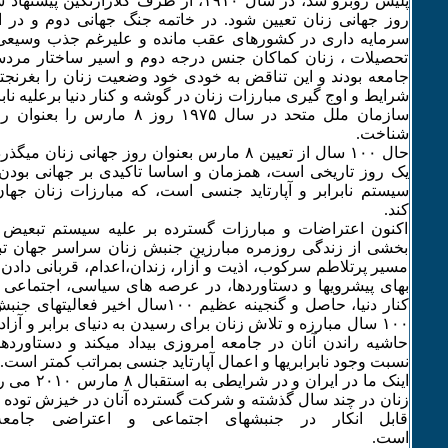
سرمایه داری در کشورهای عقب مانده و علیرغم جذب وسیعی از
تحصیلات ، زنان کماکان جنس درجه دوم و اسیر ساختار مرد
جامعه بودند و این تناقض به خودی خود وضعیت زنان را بغرنجتر 
شرایط و اوج گیری مبارزات زنان در گوشه و کنار دنیا برعلیه نا
سازمان ملل متحد در سال ۱۹۷۵ روز 
شناخت.
یک روز تاریخی است، همزمان و اساسا تاکیدی بر جهانی بودن 
سیستم نابرابر و آپارتاید جنسی است، که مبارزات زنان جها
کند.
اکنون اعتراضات و مبارزات گسترده بر علیه سیستم تبعیض 
بخشی از زندگی روزمره مبارزین جنبش زنان سراسر جهان تب
مسیر پرتلاطم سرکوب، اذیت و آزار، زندان،اعدام، قربانی دادن 
بهای پیشرویها و دستاوردها، در عرصه های سیاسی، اجتماعی 
کنار دنیا، حاصل و گنجینه عظیم ۱۰۰سال اخی
۱۰۰ سال مبارزه و تلاش زنان برای رسیدن به دنیای برابر و آزاد
حاشیه راندن آنان در جامعه امروزی بیداد میکند و دستاوردها
نسبت وجود نابرابریها و اعمال آپارتاید جنسی بمراتب کم
اینک ما در ایرا
زنان در چند سال گذشته و شرکت گسترده آنان در خیزش توده ای 
قابل انکار در جنبشهای اجتماعی و اعتراضی جامعه
است.