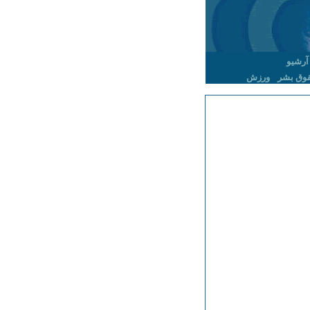
آرشیو
وق بشر
ورزش