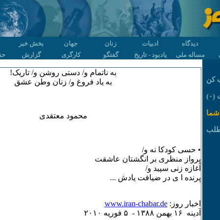
دیدگاه
ادبیات
زنان
جهان
بخش خبر
مساله ملی
یادبود - تاریخ
گفتگو
کارگری
گزارش
حق
به ناتمام و/ دستی روشن و/ تاریک!
 کن
به یاد فروغ و/ زنان وطن عشق
۰)
شما
محمود معتقدی
طلب
• حسی کودکا نه و/
پرواز منظری بر انگشتان عاشقت
آغازه زنی سپید و/
پرنده ا ی در ضیافت یادش ...
اخبار روز:
www.iran-chabar.de
آدينه ۱۶ بهمن ۱٣٨٨ - ۵ فوريه ۲۰۱۰