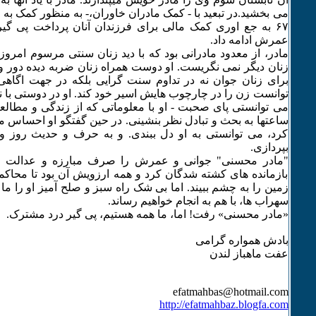
می بخشید.در تبعید با - کمک مادران خاوران،- به منظور کمک به ف
۶۷ به جع اوری کمک مالی برای فرزندان آنان پرداخت پی گیران
عمرش ادامه داد.
مادر، از معدود مادرانی بود که با دید زنان سنتی مرسوم امروز
زنان دیگر نمی نگریست. او دوست همراه زنان ضربه دیده دور 
برای زنان جوان نه در تداوم سنت گرایی بلکه در جهت اگاه
توانست زن را در چارچوب هایش اسیر خود کند. او در دوستی با 
می توانستی پای صحبت - او با معلوماتی که از زندگی و مطا
ساعتها به بحث و تبادل نظر بنشینی. در حین گفتگو او احساس م
کرد، می توانستی به او دل ببندی. و به حرف و حدیث روز و
بپردازی.
"مادر محسنی" جوانی و عمرش را صرف مبارزه و عدالت خوا
بازمانده های کشته شدگان کرد و همه ارزویش آن بود تا محاکمه
زمین را به چشم ببیند. اما بی شک راه سبز و صلح آمیز او را ما م
سهراب ها، با هم به انجام خواهیم رساند.
«مادر محسنی» رفت! اما، ما همه هستیم، پی گیر درد مشترک.
بادش همواره گرامی
عفت ماهباز لندن
efatmahbas@hotmail.com
http://efatmahbaz.blogfa.com