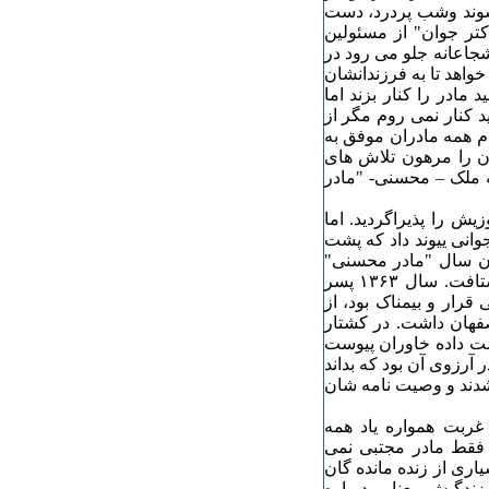
 شوند وشب پردرد، دست
کتر جوان" از مسئولین
جاعانه جلو می رود در
خواهد تا به فرزندانشان
مادر را کنار بزند اما
 کنار نمی روم مگر از
م همه مادران موفق به
ان را مرهون تلاش های
ه ملک – محسنی- "مادر
یش را پذیراگردید. اما
ان جوانی ییوند داد که پشت
 ان سال "مادر محسنی"
خانه به خانه به دیدار بازماندگان کشته ها برای تسلی خاطر شتافت. سال ۱٣۶٣ پسر
قرار و بیمناک بود، از
اصفهان داشت. در کشتار
زیز از دست داده خاوران پیوست
ر آرزوی آن بود که بداند
شدند و وصیت نامه شان
 غربت همواره یاد همه
 فقط مادر مجتبی نمی
اری از زنده مانده گان
ه زندگیش معنایی دوباره