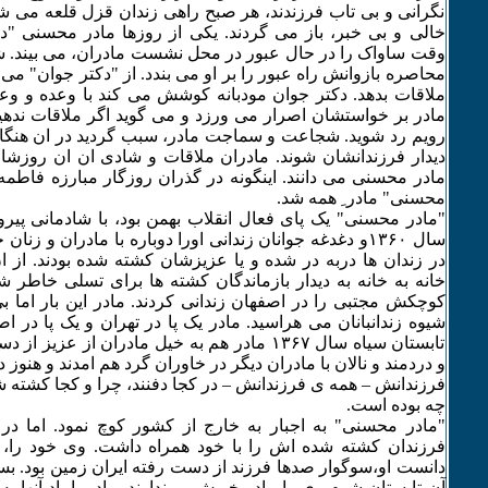
نگرانی و بی تاب فرزندند، هر صبح راهی زندان قزل قلعه می
خالی و بی خبر، باز می گردند. یکی از روزها مادر محسنی "د
وقت ساواک را در حال عبور در محل نشست مادران، می بیند. ش
محاصره بازوانش راه عبور را بر او می بندد. از "دکتر جوان" می 
ملاقات بدهد. دکتر جوان مودبانه کوشش می کند با وعده و وعید 
مادر بر خواستشان اصرار می ورزد و می گوید اگر ملاقات ندهید
رویم رد شوید. شجاعت و سماجت مادر، سبب گردید در ان هنگا
دیدار فرزندانشان شوند. مادران ملاقات و شادی ان ان روزش
مادر محسنی می دانند. اینگونه در گذران روزگار مبارزه فاطم
محسنی" مادر ِ همه شد.
"مادر محسنی" یک پای فعال انقلاب بهمن بود، با شادمانی پیروز
سال ۱٣۶۰و دغدغه جوانان زندانی اورا دوباره با مادران و زن
در زندان ها دربه در شده و یا عزیزشان کشته شده بودند. از
کوچکش مجتبی را در اصفهان زندانی کردند. مادر این بار اما بی 
شیوه زندانبانان می هراسید. مادر یک پا در تهران و یک پا در 
تابستان سیاه سال ۱٣۶۷ مادر هم به خیل مادران از ع
و دردمند و نالان با مادران دیگر در خاوران گرد هم امدند و هنوز د
فرزندانش – همه ی فرزندانش – در کجا دفنند، چرا و کجا کشته 
چه بوده است.
"مادر محسنی" به اجبار به خارج از کشور کوچ نمود. اما در
فرزندان کشته شده اش را با خود همراه داشت. وی خود را،
دانست او،سوگوار صدها فرزند از دست رفته ایران زمین بود. بسی
آن تابستان شوم وی را مادر خویش میپندارند. مادر با یاد آنها ب