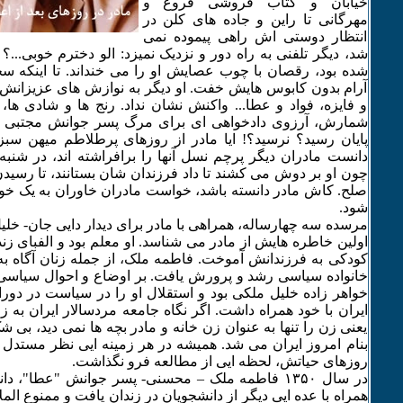
خیابان و کتاب فروشی فروغ و
مهرگانی تا راین و جاده های کلن در
انتظار دوستی اش راهی پیموده نمی
شد، دیگر تلفنی به راه دور و نزدیک نمیزد: الو دخترم خوبی...؟ 
آرام بدون کابوس هایش خفت. او دیگر به نوازش های عزیزانش
و فایزه، فواد و عطا... واکنش نشان نداد. رنج ها و شادی ها
پایان رسید؟ نرسید؟! ایا مادر از روزهای پرطلاطم میهن س
دانست مادران دیگر پرچم نسل آنها را برافراشته اند، در شنبه 
چون او بر دوش می کشند تا داد فرزندان شان بستانند، تا رسید
صلح. کاش مادر دانسته باشد، خواست مادران خاوران به یک خ
شود.
مرسده سه چهارساله، همراهی با مادر برای دیدار دایی جان- خلیل 
اولین خاطره هایش از مادر می شناسد. او معلم بود و الفبای ز
کودکی به فرزندانش آموخت. فاطمه ملک، از جمله زنان آگاه به
خانواده سیاسی رشد و پرورش یافت. بر اوضاع و احوال سیاسی
خواهر زاده خلیل ملکی بود و استقلال او را در سیاست در د
ایران با خود همراه داشت. اگر نگاه جامعه مردسالار ایران به 
یعنی زن را تنها به عنوان زن خانه و مادر بچه ها نمی دید، بی 
بنام امروز ایران می شد. همیشه در هر زمینه ایی نظر مستدل خ
روزهای حیاتش، لحظه ایی از مطالعه فرو نگذاشت.
در سال ۱٣۵۰ فاطمه ملک – محسنی- پسر جوانش "عطا"، 
همراه با عده ایی دیگر از دانشجویان در زندان یافت و ممنوع الم