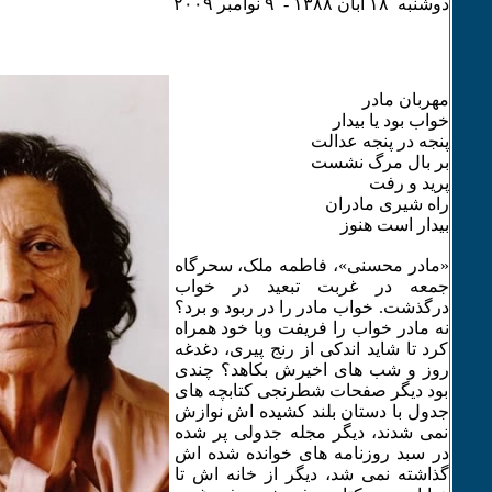
دوشنبه ۱٨ آبان ۱٣٨٨ - ۹ نوامبر ۲۰۰۹
مهربان مادر
خواب بود یا بیدار
پنجه در پنجه عدالت
بر بال مرگ نشست
پرید و رفت
راه شیری مادران
بیدار است هنوز
«مادر محسنی»، فاطمه ملک، سحرگاه
جمعه در غربت تبعید در خواب
درگذشت. خواب مادر را در ربود و برد؟
نه مادر خواب را فریفت وبا خود همراه
کرد تا شاید اندکی از رنج پیری، دغدغه
روز و شب های اخیرش بکاهد؟ چندی
بود دیگر صفحات شطرنجی کتابچه های
جدول با دستان بلند کشیده اش نوازش
نمی شدند، دیگر مجله جدولی پر شده
در سبد روزنامه های خوانده شده اش
گذاشته نمی شد، دیگر از خانه اش تا