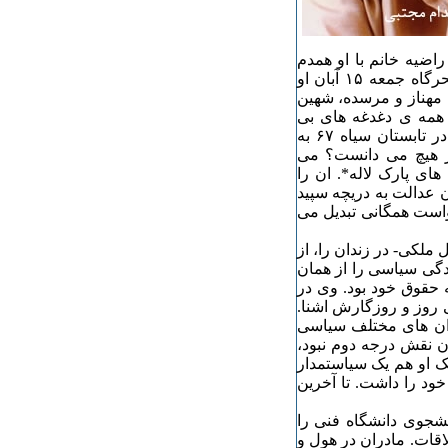
راضیه خانم با او همدم
شده بود، رقصان با چوب عصایش او را می خنداند. تا اینکه سحرگاه جمعه ۱۵ آبان او
 مهناز و مرسده، شهین
، همه ی دغدغه های بی
شمارش، آرزوی دادخواهی ای برای مرگ پسر جوانش مجتبی در تابستان سیاه ۶۷ به
بز هیچ می دانست؟ می
های پارک لاله*. ان را
ن عدالت به دریچه سپید
واست همگانی تبدیل می
ملکی- در زندان را، از
ندگی سیاسی را از همان
 حقوق خود بود. وی در
 روز و روزگارش اشنا.
وران های مختلف سیاسی
زن نقش درجه دوم نبود،
شک او هم یک سیاستمدار
ود را داشت. تا آخرین
دانشجوی دانشگاه فنی را
لاقات. مادران در هول و