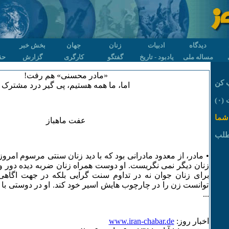
دیدگاه
ادبیات
زنان
جهان
بخش خبر
مساله ملی
یادبود - تاریخ
گفتگو
کارگری
گزارش
حق
«مادر محسنی» هم رفت!
 کن
اما، ما همه هستیم، پی گیر درد مشترک
۰)
شما
عفت ماهباز
طلب
• مادر، از معدود مادرانی بود که با دید زنان سنتی مرسوم امروز
زنان دیگر نمی نگریست. او دوست همراه زنان ضربه دیده دور 
برای زنان جوان نه در تداوم سنت گرایی بلکه در جهت اگاه
توانست زن را در چارچوب هایش اسیر خود کند. او در دوستی با 
...
اخبار روز:
www.iran-chabar.de