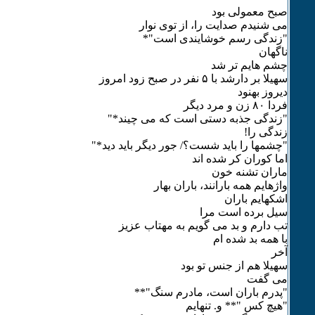
صبح معمولی بود
می شنیدم صدایت را، از توی نوار
"زندگی رسم خوشایندی است"*
ناگهان
چشم هایم تر شد
سهیلا بر دارشد با ۵ نفر در صبح زود امروز
دیروز بهنود
فردا ٨۰ زن و مرد دیگر
"زندگی جذبه دستی است که می چیند*"
زندگی را!
"چشمها را باید شست؟/ جور دیگر باید دید*"
اما کوران کر شده اند
ماران تشنه خون
واژهایم همه بارانند، باران بهار
اشکهایم باران
سیل برده است مرا
تب دارم و بد می گویم به مهتاب عزیز
با همه بد شده ام
آخر
سهیلا هم از جنس تو بود
می گفت
"پدرم باران است، مادرم سنگ"**
"هیچ کس "** و. تنهایم