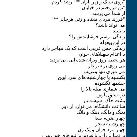
"روی سنگ و زیر باران**" رشد کردم
"تن فروختم در خیابان"
از شما می پرسد
"فرزند مردی معتاد و زنی هرجایی**"
می تواند باشد؟
تا ببیند
زندگی، رسم خوشایندش را؟
در این بیغوله
زندگی حس غریبی است که یک مهاجر دارد
با اعدام سهیلاهای جوان
هر لحظه روز ویران شده ایی، بی تردید
می روی بر سر دار
می میری تنها وغریب
یکشنبه یا چهارشنبه های سرد اوین
چشمها نگشوده
می شماری میله بالا را
در، سلول اوین
پشت خاک، شیشه تار
ساعت دانشگاه، می نوازد از دور
دینگ و دانگ، دینگ و دانگ
چهار ضربه صدا
چهارشنبه سحر
چهار مرد جوان و یک زن
پر تمنا لرزان، پا نهادند بر تپه های خون هزار