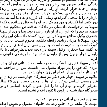
زندگی بمانم. مجبور بودم هر روز بساط مواد را برایش آماده ک
بودم از خانه فرار کردم. آوارگی و سرگردانی سهم من از زندگی
مرا به جرم ولگردی دستگیر کردند. بعد از چند روز به بهزی
بارداری را با سختی گذراندم. زمانی که فرزندم به دنیا آمد به مدد
دور کنید. اما نکردند و من هم یک روز او را به قتل رساندم و تکه
سهیلا به درخواست دادستان در دادگاه به قصاص محکوم شد. چن
سهیلا مردی را که این زن از او باردار شده بود، پیدا و وی از سهیل
جعفری وکیل مدافع سهیلا در این مورد گفت؛ دادستان این رای ر
چون سهیلا با مردان زیادی رابطه داشته، معلوم نیست ادعای این 
کودک است یا نه درست است. بنابراین نمی توان ادعای او را پذ
به گفته مینا جعفری وکیل سهیلا در لایحه تجدیدنظرخواهی با تاکی
زایمان دچار جنون پس از زایمان شده بود اما پزشکی قانونی س
کرد.
اعدام سهیلا قدیری با شکایت و درخواست دادستانی تهران و 
مردی که خود را پدر نوزاد مقتول می دانست پس از مراجعه به د
خواستار جلوگیری از اعدام این زن جوان شده بود.
علاوه بر سهیلا، چهار نفر دیگر نیز سحرگاه چهارشنبه در زندان او
معرفی کرده و اتهام آن ها را قتل عنوان کردند. اسامی دو تن
سحرگاه چهارشنبه در اوین تاکنون اعلام نشده است.
«سیزده نوجوان ایرانی در معرض اعدام»
مهلت یک ماهه برای جلب رضایت خانواده مقتول و تعویق اعدام