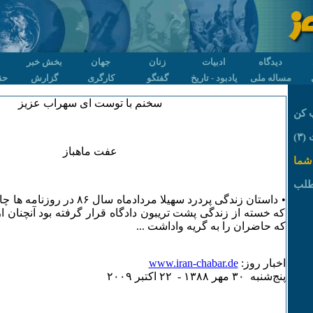
دیدگاه
ادبیات
زنان
جهان
بخش خبر
مساله ملی
یادبود - تاریخ
گفتگو
کارگری
گزارش
حق
سخنم با توست ای سهراب عزیز
 کن
٣)
عفت ماهباز
شما
طلب
• داستان زندگی پردرد سهیلا مردادما
که خسته از زندگی پشت تریبون دادگاه قرار گرفته بود آنچنان
که حاضران را به گریه واداشت ...
اخبار روز:
www.iran-chabar.de
پنج‌شنبه ٣۰ مهر ۱٣٨٨ - ۲۲ اکتبر ۲۰۰۹