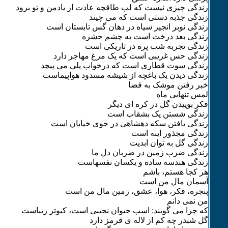
زندگی چیزی نیست که لب طاقچه عادت از یادمن و تو برود
زندگی جذبه دستی است که می چیند
زندگی نوبر انجیر سیاه در دهان گس تابستان است
زندگی بعد درخت است به چشم حشره
زندگی تجربه شب پره در تاریکی است
زندگی حس غریبی است که یک مرغ مهاجر دارد
زندگی سوت قطاری است که درخواب پلی می پیچد
زندگی دیدن یک باغچه از شیشه مسدود هواپیماست
خبر رفتن موشک به فضا
لمس تنهایی ماه
فکر بوییدن گل در کره ای دیگر
زندگی شستن یک بشقاب است
زندگی یافتن سکه دهشاهی در جوی خیابان است
زندگی مجذور اینه است
زندگی گل به توان ابدیت
زندگی ضرب زمین در ضربان دل ما
زندگی هندسه ساده و یکسان نفسهاست
هر کجا هستم، باشم
آسمان مال من است
پنجره، فکر، هوا، عشق، زمین مال من است
من نمی دانم
که چرا می گویند: اسب حیوان نجیبی است، کبوتر زیباست
گل شبدر چه کم از لاله ی قرمز دارد