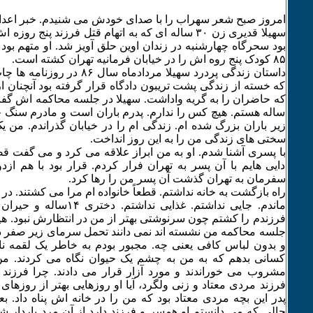
امروز صبح شعر سهراب را با صدای خودش می شنیدم. خبر اعدام ۵ نفر را خواند
سهیلا قدیری زن ۳۰ ساله ای که به اتهام قتل فرزند پنج
۸۵ کودک پنج روه اش را در خیابان فرمانیه تهران کشته است.
داستان زندگی پردرد سهیلا مردادماه 
که خسته از زندگی پشت تریبون دادگاه قرار گرفته بود آنچنان
ساله هستم. هیچ کس را ندارم. پدرم باران است و مادرم سنگ
زیر باران بزرگ شده ام. زندگی ام را در خیابان گذراندم. من 
سختی های زندگی من را به این روز انداخت.
با پسری آشنا شدم. او به من ابراز علاقه می کرد و می گفت قص
دایی هایم با آن پسر به تهران فرار کردم. قرار بود با هم ازدو
سفرمان به تهران گذشت آن پسر من را رها کرد.
راه بازگشت به خانه نداشتم. قطعاً خانواده ام مرا می کشتند. در
ماندم. جایی نداشتم. غذایی ندا
فرزندم را کشتم چون سرنوشتی بهتر از من در انتظارش نبود. هی
جلسه محاکمه من نشسته اند نمی دانند تحمل سرمای زیر صفر 
و بدون لباس کافی یعنی چه. مجبور بودم به خاطر یک لقمه ن
کسانی بدهم که به من به چشم یک حیوان نگاه می کردند. من 
مشروب می خوراندند و مورد آزار قرار می دادند. چرا فرزند م
فرزند مردی معتاد و زنی ولگرد، آیا او روزهایی بهتر از روزه
پدر این بچه مردی معتاد بود که من را در خانه اش پناه داد. بع
حالی که می دانستم او همسر و فرزند دارد از آن مرد باردار ش