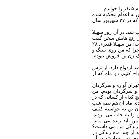
م.
 روزه اش به اعدام محکوم شده
بود سحرگاه چهارشنبه در زندان اوین حلق آویز شد. او متهم بود که در ۲۷ شهریور سال
سال ٨۶ در روزنامه ها چاپ شد. در آن روز سهیلا
 از رنج هایش سخن گفت
که حاضران را به گریه واداشت. سهیلا در جلسه محاکمه اش گفت؛ من سهیلا قدیری ۲٨
 چرا که من روی سنگ و
یک زن تن فروش نبودم.
د ازدواج دارد. از ترس
اج کنیم. دو ماه که از
 تهران آواره و سرگردان
شتم. دختری ۱۴ساله و حیران و سرگردان بودم. من
چ کدام از کسانی که در
دی ماه آن هم نیمه شب
ان تن به خواسته کثیف
را به خانه می بردند،
ن باید زنده می ماند؛
ای زندگی من می داشت؟
د از چند ماه زندگی در
دم. نمی خواستم در آن