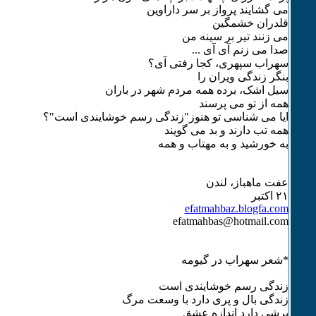
می گشایند پرواز بر سر داراوین
قلدران خشمگین
می زنند تیر بر سینه من
صدا می زنم آی آی ...
سهراب سپهری، کجا رفتی آی؟
بنگر زندگی ویران را
سیل اشک، برده همه مردم شهر در باران
همه از تو می پرسند
ایا می شناسی تو هنوز"زندگی رسم خوشایندی است"؟
همه تب دارند و بد می گویند
به خورشید و به مهتاب و همه
عفت ماهباز، لندن
۲۱ اکتبر
efatmahbaz.blogfa.com
efatmahbas@hotmail.com
*شعر سهراب در گیومه
زندگی رسم خوشایندی است
زندگی بال و پری دارد با وسعت مرگ
پرشی دارد اندازه عشق