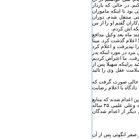
نم. در حالی که باردار
 بود تا اینکه ماموران
ستی منتقل شدم. دوران
کاران گفتم او را از من
 تکه اش کردم.
د ماه بعد وکیل مدافع
ا اعلام گذشت کرد. مینا
ا نپذیرفت و اعلام کرد
مرد در مورد اینکه پدر
یرفت. ما اعتراض کردیم
د براینکه سهیلا پس از
لامت عقل وی را تائید
در حالی صورت گرفت که
ادگاه با اعلام رضایت
ین اعدام شدند که منابع
غیر رسمی اسامی دو تن از آن ها را محمد حسن بری ۲۵ ساله وعلی علمی ۳۵ ساله
 دیگر از اعدام شدگان
 صفر انگوتی پس از آن