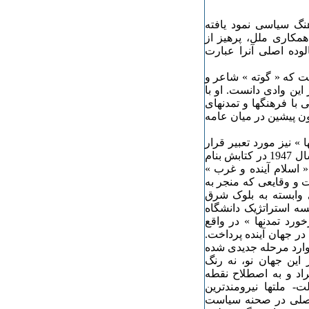
نگ سیاسی نمود یافته
همکاری ملل، پرهیز از
ده اصلی آنرا عبارت
ست که « گوته » شاعر و
از پیشگامان در این وادی دانست. او با
 با فرهنگها و تمدنهای
ن پیشین در میان عامه
» نیز مورد تعبیر قرار
میگیرد، باید در آراء و نظریات « توین بی » جستجو نمود که در سال 1947 در کتابش بنام
 اسلام آینده و غرب »
و و در پی تحولات و وقایعی که منجر به
 وابسته به بلوک شرق
ن رئیس موسسه استراتژیک دانشگاه
ورد تمدنها » در واقع
در جهان آینده پرداخت.
 وارد مرحله جدیدی شده
ین جهان نو، نه رنگ
راد و به اصطلاح نقطه
 ملتها نیرومندترین
 اصلی در صحنه سیاست