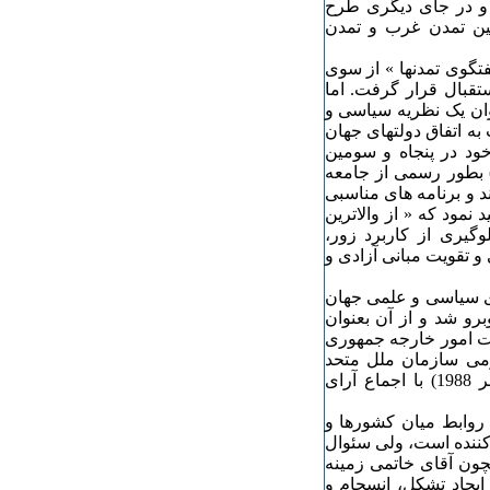
. و در جای دیگری طرح
ین تمدن غرب و تمدن
فتگوی تمدنها » از سوی
تقبال قرار گرفت. اما
وان یک نظریه سیاسی و
ه اتفاق دولتهای جهان
د در پنجاه و سومین
مع عمومی سازمان ملل متحد در شهریور ماه 1377 ( 1988) بطور رسمی از جامعه
» اعلام کند و برنامه های مناسبی
 نمود که « از والاترین
یری از کاربرد زور،
و تقویت مبانی آزادی و
ای سیاسی و علمی جهان
رو شد و از آن بعنوان
ارت امور خارجه جمهوری
5 کشور در مجمع عمومی سازمان ملل متحد
مطرح کرد. این قطعنامه در تاریخ 12 آبان 1377 ( سوم نوامبر 1988) با اجماع آرای
وابط میان کشورها و
رکننده است، ولی سئوال
چون آقای خاتمی زمینه
 ایجاد تشکل، انسجام و