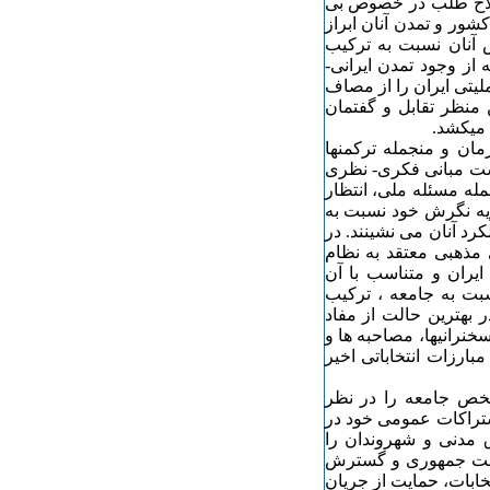
اصلاح طلب در خصوص بی
شور و تمدن آنان ابراز
 آنان نسبت به ترکیب
 از وجود تمدن ایرانی-
لیتی ایران را از مصاف
ن منظر تقابل و گفتمان
 میکشد.
مان و منجمله ترکمنها
اشت مبانی فکری- نظری
له مسئله ملی، انتظار
اویه نگرش خود نسبت به
د آنان می نشینند. در
 مذهبی معتقد به نظام
ایران و متناسب با آن
سبت به جامعه ، ترکیب
 بهترین حالت از مفاد
خنرانیها، مصاحبه ها و
بارزات انتخاباتی اخیر
شخص جامعه را در نظر
شتراکات عمومی خود در
 مدنی و شهروندان را
یاست جمهوری و گسترش
خابات، حمایت از جریان