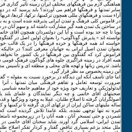
هماهنگی لازم بین فرهنگهای مختلف ایران زمینه تأثیر گذاری فرهن
سایر تمدنها و فرهنگها فراهم می آوردند؟ باید پرسید که در د
آراء سنت و فرهنگهای مللی همچون ترکمنها، ترکها، کردها،عربها، 
در قاموس کلی فرهنگ و تمدن ایرانی پذیرفته شده است و به بیان
در ساختن یک تمدن همه گیر مشارکت داشته اند و سهم آنان در س
پویا تا چه حد بوده است و آیا این دولتمردان همچون آقای خات
توانسته اند « پذیرش گوناگونی» را بعنوان اولین اصل در گفتگوی تم
خواسته اند همه فرهنگها و خرده فرهنگها را در یک قالب خود 
بعنوان تمدن اصیل ایرانی به جهانیان معرفی کنند؟ در حالیکه ا
فراموش کرد که گفتگوی بین فرهنگها در یک کشور جا نخواهد 
همه افراد در زمینه فراگیری جلوه های گوناگون فرهنگ قومی 
باشد. تدریس زبانها و لهجه های محلی و منطقه ای و تأسیس مدا
این زمینه بخصوص مد نظر قرار گیرد.
اما جای تأسف آنکه این دیدگاه در برخورد نسبت به مقوله « گفت
ضرورت توسعه تعامل و تفاهم فرهنگی میان تمدنها ، آنرا ص
ایدئولوژیکی و تعاریف خود ویژه خود از مفاهیم جامعه شناسی م
صحبتهای آقای خاتمی و چه دیگر نمایندگان و علمای بلند پا
اصولگرایان گرفته تا اصلاح طلبان، عملا به وجود و ویژگیها و قد
ساله ملیتهای ساکن ایران از ترکهای آذری گرفته تا ترکمنها و کر
غیره نه تنها توجهی نشده، بلکه عامدا تلاش گردیده است که ب
شمردن و حتی تمسخر آنان ، همه آنان را در زیرمجموعه نامتع
تمدن ایرانی- اسلامی گرد آورند. شاید سخنان آقای خاتمی د
ملل متحد بزعم بسیاری تناقض گفتار و کردار تفکر اصلاح طلبان