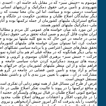
موسوم به «جنبش سبز» که در مقابل باند خامنه ای – احمدی نژ
شهروندی و تأمین برخی حقوق دمکراتیک و ارزشهای انسانی 
سیاست درستی بوده و میباشد، اما این بدان معنا نیست که ر
دیگر نمایندگان اصلاح طلبان و منتقدین حکومت در جایگاه و م
منافع استراتژیک ملیتهای کشورمان از جمله ترکمنها بوده و آنان
ملی- دمکراتیک ملیتهای کشور هستند.
در این مورد باید میان خواسته های عمومی کل مردم و مطالب
ایران تفاوت قائل گردیم و ضمن اینکه تحقق برخی حقوق دمکراتی
مدنی در جامعه در عین حال که به نفع کلیه ملیتها نیز بوده و جا
حمایت کرد، اما نمیتوان میزان خواسته های ملیتهای کشورما
تحقق شعارهای جنبش اعتراضی و یا برنامه سیاسی تشکلهای اصل
به بیانی دیگر همانگونه که در مقاله قبلی ام هم بدان اشاره نمو
حرکت « جنبش سبز» برهبری آقایان موسوی و کروبی و تحقق 
زمینه های نیرومند دمکراتیزه کردن حیات سیاسی جامعه و 
فراهم نماید و از این منظر ملیتهای کشورمان برای حرکتهای بع
سالم و آزاد بوده و تأمین چنین فضایی در جامعه در گرو هم
مشارکت در آن ، منتهی با تعیین مرز بندی با آن و داشتن نقط
مستقل خویش است.
غرض از طرح این مسائل قبل از همه توهم زدایی آن تفکری است
و منافع ترکمنها را در پیوند با غالبیت تفکر اصلاح طلبی در جام
مواضع کنونی اصلاح طلبان در قبال نیروهای واپسگرای حجتیه ای 
را در چارچوب افکار و اعتقادات نیروهای اصلاح طلب محدود م
واقعیت را باید پذیرفت که اگر امروز جنبش آزادیخواهی و نیرو
بنام اصلاح طلب حمایت میکند، این امر در شکل غالب خود صر