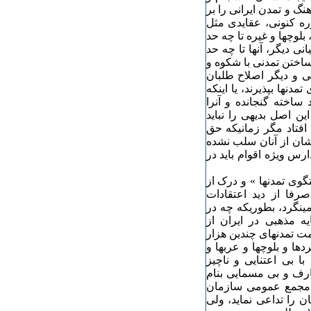
گ و تمدن ایرانی را بر
وره کنونی، عقایدی مثل
بلوچها و غیره تا چه حد
ی دیگر، آنها تا چه حد
اختن تمدنی با شکوه و
می و دیگر اصلاح طلبان
دنها بپذیرند، یا اینکه
ساخته گنجانده و آنرا
ین اصل بدیهی را نباید
افتاد مگر زمانیکه حق
شان از آنان سلب نشده
رس ویژه اقوام باید در
گوی تمدنها » و درک از
رفا از دید اعتقادات
ینگرد، بطوریکه چه در
یه مذهبی در ایران از
مت تمدنهای چندین هزار
دها و بلوچها و عربها و
ا بی اعتنایی و ناچیز
ارف و بی مسمایی بنام
ر مجمع عمومی سازمان
 را تداعی نماید، ولی