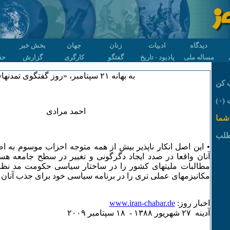
دیدگاه
ادبیات
زنان
جهان
بخش خبر
مساله ملی
یادبود - تاریخ
گفتگو
کارگری
گزارش
حق
به بهانه ۲۱ سپتامبر، «روز گفتگوی تمدنها»
 کن
۰)
احمد مرادی
شما
طلب
• این اصل انکار ناپذیر بیش از همه متوجه احزاب موسوم به ا
آنان واقعا در صدد ایجاد دگرگونی و تغییر در سطح جامعه هست
مطالبات ملیتهای کشور را در ساختار سیاسی حکومت مد نظ
مکانیزمهای عملی تری را در برنامه سیاسی خود برای جذب آنان اتخا
اخبار روز:
www.iran-chabar.de
آدينه ۲۷ شهريور ۱٣٨٨ - ۱٨ سپتامبر ۲۰۰۹