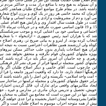
و آن نمیتواند به هیچ وجه با منافع دراز مدت و حداکثر مردم 
داشته باشد. در مقام طرح مواضع اصلاح طلبان همانقدر کافی
آنزمان که محمد خاتمی هر روز در یک کوی و برزن انواع شعارها
می آورد و دم از مشروطیت و آزادی و کرامت انسانی و نهایتا 
گفت در طول هشت سال اقتدار وی و یارانش هیچ اقدام عملی 
اجتماعی و سیاسی خود بی اعتنایی کرده و موجب سرشکستگی 
شد که با هزاران امید رئیس جمهوری « آزادیخواه » با شعارها
انتخاب کرده بودند. از اینرو و به بیانی صریح تر، رهبری اصلاح طل
کوتاه ولی ارزشمند همین تظاهرات اعتراضی نسبت به نتیجه انتخاب
ایران هیچ اصلاحات پایداری بدون جلب حداکثر ممکن نیروها
بویژه ملیتهای کشورمان قوام نگرفته و متحقق نخواهد شد. ن
رهبری و چه حامیان آن امروز دیگر باید درک کرده باشند ک
ملیتهای کشور منجمله ترکمنها فراتر از صرف نشر آثار فرهنگی 
این چارچوب است. آقای خاتمی و دیگر اصلاح طلبان اگر واقع
فرهنگها اعتقاد دارند، جا دارد که واقعیت امروز جامعه را فرا از
« امت واحد اسلامی» نگریسته و این اصل را باور داشته باشند
برابر حقوق ملیتهای کشورمان و منجمله ترکمنها در ساختار 
ایجاد مکانیزمهای واقعی برای تدارک آن، قائل گردیدن اختیارا
خویش، تحصیل و تدریس بزبان مادری در مدارس و غیره ، حق 
است. تنها در این صورت است که مجامع بین المللی به سخنان و 
ظاهرا بشردوستانه ایشان اعتبار بخشیده و آنرا جدی خواهند گرفت
بیش از همه متوجه احزاب موسوم به اصلاح طلبان است و اگر آنا