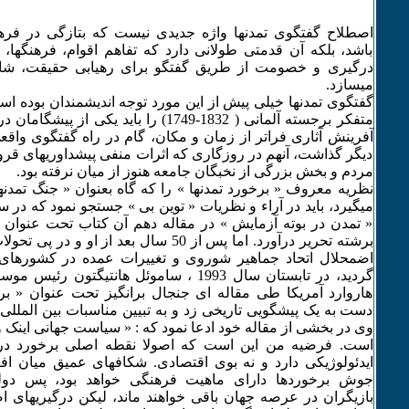
اصطلاح گفتگوی تمدنها واژه جدیدی نیست که بتازگی در فره
باشد، بلکه آن قدمتی طولانی دارد که تفاهم اقوام، فرهنگها، 
درگیری و خصومت از طریق گفتگو برای رهیابی حقیقت، شالو
میسازد.
گفتگوی تمدنها خیلی پیش از این مورد توجه اندیشمندان بوده ا
متفکر برجسته آلمانی ( 1832-1749) را باید یکی 
آفرینش آثاری فراتر از زمان و مکان، گام در راه گفتگوی واقعی
دیگر گذاشت، آنهم در روزگاری که اثرات منفی پیشداوریهای قرو
مردم و بخش بزرگی از نخبگان جامعه هنوز از میان نرفته بود.
نظریه معروف « برخورد تمدنها » را که گاه بعنوان « جنگ تمدنها 
« تمدن در بوته آزمایش » در مقاله دهم آن کتاب تحت عنوان «
برشته تحریر درآورد. اما پس از 50 سال بعد از ا
اضمحلال اتحاد جماهیر شوروی و تغییرات عمده در کشورهای
گردید، در تابستان سال 1993 ، ساموئل هانتیگتو
هاروارد آمریکا طی مقاله ای جنجال برانگیز تحت عنوان « برخ
دست به یک پیشگویی تاریخی زد و به تبیین مناسبات بین المللی 
وی در بخشی از مقاله خود ادعا نمود که : « سیاست جهانی اینک
است. فرضیه من این است که اصولا نقطه اصلی برخورد در ا
ایدئولوژیکی دارد و نه بوی اقتصادی. شکافهای عمیق میان اف
جوش برخوردها دارای ماهیت فرهنگی خواهد بود، پس دولت-
بازیگران در عرصه جهان باقی خواهند ماند، لیکن درگیریهای