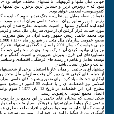
جهانی میان ملتها و گروههایی با تمدنهای مختلف خواهد بود »
نمود که « زودرس ترین و حساس ترین برخورد بین تمدنها ب
کنفوسیوسی- اسلامی خواهد بود».
دقیقا در نقطه مقابل این نظریه « جنگ تمدنها » بود که ایده « گ
رئیس جمهور سابق ایران ، محمد خاتمی بمیان آمده و مورد اس
آنچه ایده گفتگوی تمدنها را اهمیت بخشیده، مطرح شدن آن بعن
مورد حمایت قرار گرفتن آن از سوی سازمان ملل متحد و قریب ب
بود. محمد خاتمی رئیس جمهور وقت ایران در نطق معروف خو
مج
جهانی خواست که سال 2001 را سال « گفتگوی تمدنها
نیز برای نهادینه کردن آن تدارک ببینند. وی در سخنرانی خود تأکید
دستاوردهای این قرن، پذیرش ضرورت و اهمیت گفتگو و جلوگ
توسعه تعامل و تفاهم در زمینه های فرهنگی، اقتصادی و سیاسی 
عدالت و حقوق انسانی باشد».
پیشنهاد آقای خاتمی از همان آغاز با استقبال برخی از شخصیته
از جمله آقای کوفی عنان دبیر کل وقت سازمان ملل متحد روب
ابتکاری شجاعانه یاد کرد. برای تحقق پیشنهاد آقای خاتمی، وز
اسلامی نیز قطعنامه ای را با حمایت 5
اعضای مجمع عمومی به تصویب رسید.
شکی نیست که سخنان آقای خاتمی در این مجمع در چارچوب ر
بزعمی دیگر روابط میان تمدنها و فرهنگها بسیار مثبت و امیدوا
اینست که آیا شایسته نبود دولتمردان و افراد صاحب نظری هم
گفتگوی بین فرهنگها را ابتدا در خود ایران مهیا می ساخته و با