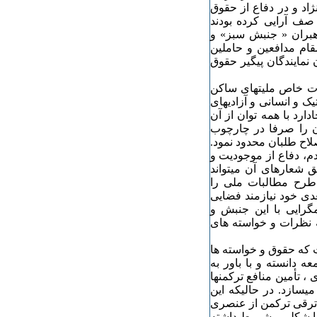
اد و در دفاع از حقوق
صف آرایی کرده بودند
هبران « جنبش سبز» و
قام مدافعین و حاملین
 نمایندگان پیگیر حقوق
ات خاص ملیتهای ساکن
ک و انسانی و آزادیهای
دارد با همه توان از آن
ن را صرفا در چارچوب
اح طلبان محدود نمود.
دم، دفاع از موجودیت و
شعارهای آن میتواند
طرح مطالبات ملی را
دی خود نیازمند فضایی
گرایی با این جنبش و
ه نظرات و خواسته های
 که حقوق و خواسته ها
عه دانسته و با باور به
، تأمین منافع ترکمنها
یسازد. در حالیکه این
ی ترقی ترکمن از عنصری
فا شکلی مشروط داشته