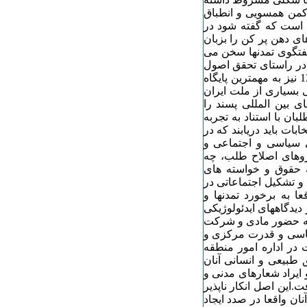
ترکمن همسویی و انطباق
 است که گفته شود در
ی دهن پر کن را بزبان
گفتگوی تمدنها سخن می
در راستای تحقق اصول
15 و 19 قانون اساسی صورت نگرفته و در جریانات تیرماه 1378 نیز به مهمترین پایگاه
بسیاری از ملت ایران
ی بین المللی پسند را
بان با استناد به تجربه
ات باید دریابند که در
ی سیاسی و اجتماعی و
یروهای اصلاح طلب، چه
ه حقوق و خواسته های
و تشکیل اجتماعاتی در
ا به برخورد تمدنها و
 دیدگاههای ایدئولوژیکی
 که حضور مادی و شرکت
سیاسی و قدرت مرکزی و
ت در اداره امور منطقه
طبیعی و انسانی آنان
ایراد شعارهای مدنی و
.این اصل انکار ناپذیر
ن واقعا در صدد ایجاد