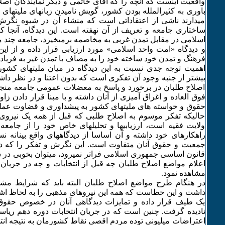
واقعیت اینست که آنچه را که آقای خاتمی و دیگر نمایندگان 
باوری به کثیرالملله بودن کشور، گویش نامیدن زبانهای ملیتهای ک
میدارند ناشی از اعتقاداتی است که منشاء آن در شیوه نگرش
ساختاری جامعه و تعریف از آن نهفته است. این دیدگاه، آنجا که
اسلامی در مقابل تمدن غربی به مخاصمه برمیخیزد، جامعه چند م
و دیدگاه «امت واحد اسلامی» مورد ارزیابی قرار داده و از ای
فرهنگ و تمدن خود ساخته خود را به مصاف با تمدن غیر به فریاد
اهمیت توجه جدی نسبت به این دیدگاه در میان ملیتهای کشور
بیشتر از جنبه وجود آن تفکری است که بدون اعتنا و در نظر د
اصلاح طلبان در برخورد و پاسخ به معضلات عمومی جامعه منجم
فوق العاده و اغراق آمیزی از آنان داشته و با مبنا قرار دادن ز
حقوق و خواسته های ملیتهای کشور به پیشداوری و قضاوت عملکر
حالیکه تفکر موسوم به اصلاح طلبی که قبل از همه یک نیروی
ولایت فقیه است، ارزیابیها و تحلیلهای خاص خود را از جامعه 
راهکارهای خود داشته و آن اساسا از دیدگاههای واقع بینانه ن
جمعیت و حقوق آنان متفاوت است. این نگرش و تفکر را که در
قانون اساسی جمهوری اسلامی فراتر نمیرود، میتوان بخوبی در س
اعلام مواضع اصلاح طلبان چه قبل از انتخابات و چه در جریان م
مشاهده نمود.
در هنگام طرح مواضع اصلاح طلبان البته باید که شرایط م
داشت و این خطاست که همه این نیروهای مذهبی را به لحاظ ا
یک طیف قرار داده و تمایزات دیدگاهی آنان در خصوص حقوق
نادیده گرفت. چنین است که در جریان انتخابات دوره دهم ر
اعتراضات میلیونی توده مردم اقصی نقاط کشورمان به نتیجه انت