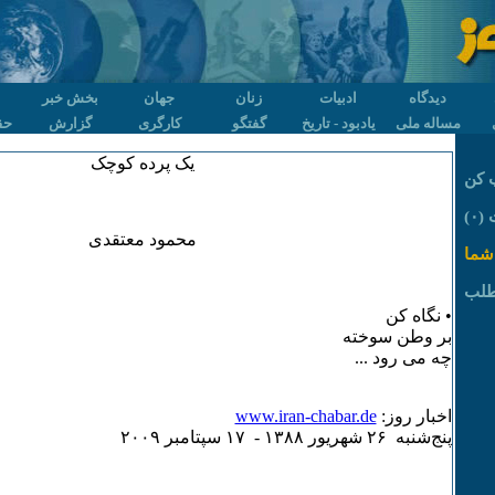
دیدگاه
ادبیات
زنان
جهان
بخش خبر
مساله ملی
یادبود - تاریخ
گفتگو
کارگری
گزارش
حق
یک پرده کوچک
 کن
۰)
محمود معتقدی
شما
طلب
• نگاه کن
بر وطن سوخته
چه می رود ...
اخبار روز:
www.iran-chabar.de
پنج‌شنبه ۲۶ شهريور ۱٣٨٨ - ۱۷ سپتامبر ۲۰۰۹