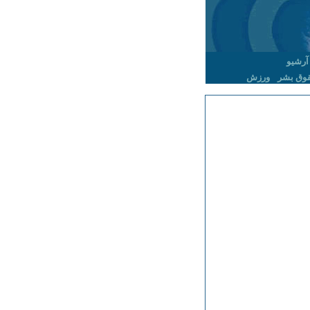
آرشیو
وق بشر
ورزش