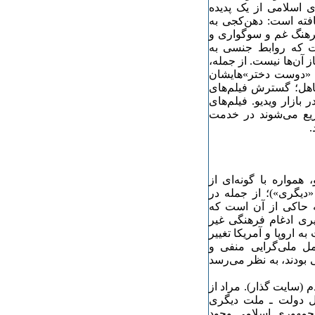
 اسلامی از یک پدیده
افته است: دهن‌کجی به
فرهنگ غم و سوگواری و
ت که روابط جنسی به
 آن‌ها نیست. از جمله،
 «دوست دختر»‌هایشان
اهل؛ گسترش فیلم‌های
بازار ویدیو. فیلم‌های
وزیع می‌شوند در خدمت
.
، از سال‌های ۱۳۱۰ به این سو، همواره با گونه‌ای از
«دیگری»)‌؛ از جمله در
لیه حاکی از آن است که
ی ادغام فرهنگی غیر
اروپا و آمریکا تغییر
ل ملی‌گرایی منفی و
 بودند، به نظر می‌رسد
 (سایت گذار). مراد از
بل دولت ـ ملت دیگری
جمهوری اسلامی وجود