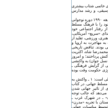
ی خاتمی شتاب بیشتری
وسیقی، و رشد مدارس
بدین ترتیب ، نسل سومی‌‌ها (در تهران و شهرهای بزرگ)، که در دهه ۱۹۹۰ دوره نوجوانی
خود را با فرهنگ مسلط
از رفتار اجتماعی خود
ذای «سریع» آمریکایی،
هنری، ورزشی، تقلید از
 به مهاجرت به اروپا و
 بودند. تناقض تاریخی
 محمدرضا شاه، اکثریت
اکنش پرداختند؛ و امروز
 نسل جوان) به واکنشی
 از گرایش فرهنگی ـ
ولوژی حکومت وقت بوده
به هر حال، هویت فرهنگی نسل سومی‌ها متاثر از دو عامل اصلی است: ۱ ـ واکنش به
یرپذیری از فرهنگ مسلط جهانی. در کتاب
 از تاثیر جهانی شدن
 می‌دهد که جالب توجه
ن» ـ در شهرک غرب ـ
ستان با تجربه «مدرن‌»
توسط مناسبات جهانی