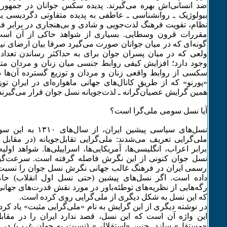
ضد انسانی‌اش بهره می‌گیرند. پدیده سکس جوانان در جمهوری
بیولوژیک ـ روانشناسی ـ عاطفی به پدیده متفاوتی دگردیسی ی
نظام، تقویت فرهنگ لذت‌جویی و شادی و بی‌هنجاری در برابر 
مقررات قرون وسطایی. بسیاری از شواهد حاکی از آن اس
گونه‌ای که در میان جوانان صورت می‌گیرد صرفا بیان ارضای نیاز
ولعی که در میان پسران جوان برای به حداکثر رساندن تعداد
وجود دارد؛ افزایش کیفی روابط جنسی میان زنان و مردان مت
سکسی از روابط واقعی زنان و مردان و توزیع گسترده آن‌ها در 
«پورنو» که از طریق کانال‌های جهانی ماهواره‌ای در ایران ت
همین گرایش عصیان‌گرانه ـ لذت‌جویانه نسل جوان قرار می‌گیرند
آیا نسل سومی ملی‌گرا است؟
نسل‌های سیاسی پیشین ایران
ملی‌گرایی تعریف می‌شدند: ملی‌گرایی تقابل‌جویانه (در مقابل 
برابر اعراب، انگلیسی‌ها، آمریکایی‌‌ها، اسراییلی‌ها. شواهد او
نسل جوان کنونی از این نگرش فاصله گرفته است. سرعت‌گیر
رسمی ایران در فرهنگ غالب جهانی نگرش نسل جوان را نسبت به 
داده است. اگر نسل‌های پیشین (حتی نسل اول انقلاب) حام
رگه‌هایی از نظریه‌های توطئه‌باور در مورد نقش قدرت‌های جهانی
که این نسل به شکل دیگری از ملی‌گرایی روی کرده است.
در نوشته دیگری از این گرایش به نام «ملی‌گرایی مثبت» یاد کردم
این واژه آن است که این نسل، قصد ندارد ایران را در مقا
«مستقل» سازد. چنین «استقلالی» (نسبت به جهان غرب) در 