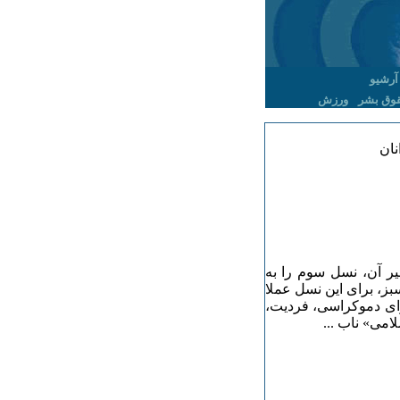
آرشیو
وق بشر
ورزش
نان
یر آن، نسل سوم را به
ز، برای این نسل عملا
رای دموکراسی، فردیت،
می» ناب ...