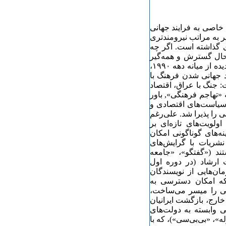
خاصی به فرایند جهانی
اشت. این امر تاثیر به مراتب نیرومندتری
ی گذاشته است. اگر چه
 حال گسترش و همه‌گیر
شدن است، با این حال، نمی‌توان منکر آن شد که در ایران این پدیده از میانه دهه ۱۹۹۰،
د جهانی شدن فرهنگ با
ران شد. دلیل این امر محدودیت‌های دهه ۱۹۸۰ است: جنگ با عراق، اقتصاد
«تهاجم فرهنگی», باور
سلامی" از آن جمله‌اند. در دهه ۱۹۹۰، اما، سیاست‌های اقتصادی و
را پذیرا شد. علی‌رغم
لویت‌های تازه‌ای بر
‌های گوناگونی امکان
نشریات با گرایش‌های
تند («گفتگو»، «جامعه
 ارشاد (در دوره اول
ن‌هایی از نویسندگان
که امکان دسترسی به
انی را میسر می‌ساخت،
ارج، بازگشت ایرانیان
نی وابسته به دولت‌های
ه»، «بی‌بی‌سی»)، که با