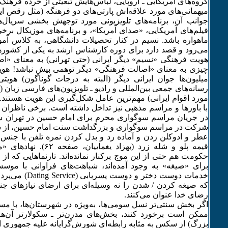
گروه‌های آمریکایی ـ اروپایی، لباس‌هایش تبعیتی از خرده فرهنگ
میهمانی‌های مورد علاقه‌اش پارتی‌های دو فرهنگه (مثل رقص ای
جوانب آن، برنامه‌های تلویزیونی مورد توجهش بخشی سریال‌ه
فیلم‌های آمریکایی، «صدای آمریکا»، و برنامه‌های موزیکال برخی
ماهواره باشد. نسیم در کنار تحصیلات دانشگاهی، به کلاس آم
می‌رود و قصد دارد برای دوره کارشناس ارشد به یکی از کشورها
هویت فرهنگی «نسیم» دیگر ایرانی (حتی تهرانی) به معنای «ا
چیزی به معنای «اصالت فرهنگی» دیگر توهمی بیش نباشد! هوی
رسانه‌های جمعی بین‌المللی و رادیو ـ تلویزیون‌های فارسی زبان (
مورد اقوام ایرانی) مهم‌ترین عامل شکل‌گیری این هویت هستند.
با باورها و مراسم مذهبی نیز تداخل داشته است. برخی ناظران 
در جریان مراسم سوگواری محرم برای امام حسین در تهران سخ
شرکت در مراسم سوگواری و بزرگداشت سنت امام حسین، از س
عطر و ادوکلن زدن و آماده رد و بدل کردن نمره تلفن با ج
قیمه پلو و شله زرد (بهزاد یغ
حکومت هم حتی از این موج برکنار نمانده‌اند. تارنماهایی که
برای «صیغه» به وجود آمده‌اند، شباهت‌های فراوانی با موس
خدمات دوست دختر و دوس
که صیغه کردن / شدن را نه وسیله‌ای برای ارضای نیازهای ج
رضای خدا عنوان می‌کنند.
اگر بخش سنتی‌تر نسل سومی‌ها، به‌ویژه در شهرستان‌‌ها، با م
ممکن است برخورد کنند، بخش‌های مدرن‌تر ـ سکولارتر آن‌ها
بزرگ) از سکس به مثابه رابطه‌ای شورش‌گرایانه علیه جمهوری 