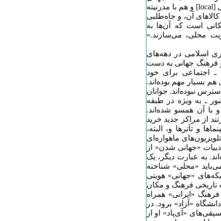
[global] خوانده می‌شود، همراه است. گلستان هم با فرهنگ محلی [local] و هم با مدرنیته
کالاهای آن، و جاه‌طلبی
کانی است که آن‌ها به
یت محلی، می‌سازند.»
ری اسلامی در دهه‌های
بات و فرهنگ جهانی به دست
ی ـ اجتماعی برای خود
م بسیار مهم بوده‌اند.
سترس نبوده‌اند. جوانان
ر ـ به ویژه در طبقه
 با آن همسو شده‌اند.
تند از مراکز جدید خرید
ها و تآترها و، البته،
لویزیون‌های ماهواره‌ای
ادبیات «جهانی شدن» از
زدایی» ( - territorialization) -de یاد کرده‌اند. به عبارت دیگر، یک
‌باید «محلی» شناخته
که‌های «جهانی» هویتی
ه تاریخی فرهنگ و مکان
فرهنگ «ایرانی» همراه
انشگاه «آزاد» برود. در
قی‌های «آی‌پاد» او از