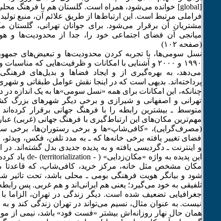
فراملی مرتبط است. این ارتباط‌ها از طریق علائم آن، منبع تولید 
مشتریان آن برقرار می‌شود. برای جوانان تهرانی، گلستان م
میانجی آن فضای اجتماعی خود را، جدا از محدودیت‌ها و هو
(صفحه ۱۰۲)
نسل سومی‌ها، با تجربه کردن محدودیت‌ها و تبعیض‌های جمهو
۱۹۹۰ و ۲۰۰۰ و آشنایی با امکانات و ظرفیت‌هایی که مناس
می‌دهد، به بهره‌گیری از و ایجاد فضاها و بدیل‌های فرهنگ
پرداخته‌اند. بدیهی است که در اینجا نقش عوامل طبقاتی و شهری ه
چنانکه، این امکانات برای همه «نسل سومی»‌ها به یک اندازه در د
تهرانی و اصفهانی و شیرازی و برخی دیگر شهرهای بزرگ کشو
متوسط ـ بیشترین رابطه را با فرهنگ جهانی برقرار کرده‌اند و
مهم‌ترین مکان‌های این ارتباط‌گیری با فرهنگ جهانی (غربی) عبار
(مصرف‌گرایی)، «کافی‌شاپ»‌ها و برخی رستوران‌ها، برخی سینما
فضای تغییر یافته برخی خانه‌ها که ـ به مدد تلفن، فکس، ویدئو، ت
و اینترنت ـ دگردیسی یافته و به پدیده جدیدی بدل گشته‌اند. در 
این پدیده به واژه «مکان‌
مکان مشخص مثل خانه، مرکز خرید، کافی‌شاپ، که قاعدتا می
شود و بیانگر هویت فرهنگی بومی ـ محلی باشد، تحت تاثیر شب
تلفیقی به خود می‌گیرد؛ یعنی هم ایرانی‌اند و هم غربی. پس رابط
جغرافیایی تضعیف شده است. دیگر زندگی در تهران، الزاما با 
نیست. به عنوان مثال، نسیم می‌تواند در تهران زندگی کند و به د
همان حال نهار روزانه‌اش بیشتر «فست فود» باشد، نیمی از موسی