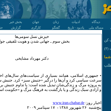
دیدگاه
ادبیات
زنان
جهان
بخش خبر
مساله ملی
یادبود - تاریخ
گفتگو
کارگری
گزارش
حق
خیزش نسل سومی‌ها
 کن
بخش سوم ـ جهانی شدن و هویت تلفیقی جوا
۲)
شما
دکتر مهرداد مشایخی
طلب
• جمهوری اسلامی، همانند بسیاری از سیاست‌های سال‌های اخ
سرعت سیاسی کرد و آن‌ها را درگیر «جنبش سبز» کرد. جنبش سب
به پروژه مرگ و زندگی‌شان تبدیل شده است: یا تداوم جنبش ب
و آزادی سبک زندگی و یا بازگشت به فرهنگ مرگ و «حکومت اسلا
اخبار روز:
www.iran-chabar.de
پنج‌شنبه ۲۶ شهريور ۱٣٨٨ - ۱۷ سپتامبر ۲۰۰۹