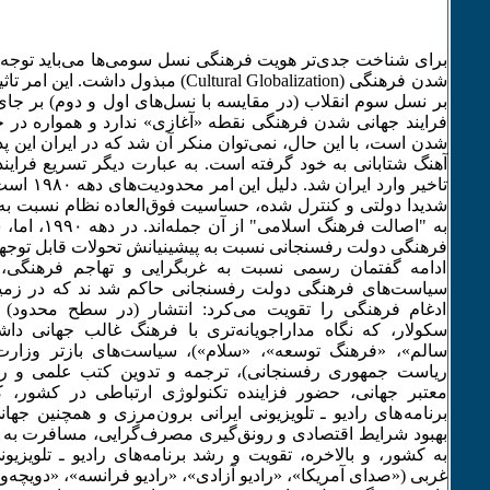
برای شناخت جدی‌تر هویت فرهنگی نسل سومی‌ها می‌باید توجه 
شدن فرهنگی (Cultural Globalization) مبذول د
بر نسل سوم انقلاب (در مقایسه با نسل‌های اول و دوم) بر جا
فرایند جهانی شدن فرهنگی نقطه «آغازی» ندارد و همواره در
آهنگ شتابانی به خود گرفته است. به عبارت دیگر تسریع فراین
تاخیر وارد ای
شدیدا دولتی و کنترل شده، حساسیت فوق‌العاده نظام نسبت به 
به "اصالت فرهنگ ا
فرهنگی دولت رفسنجانی نسبت به پیشینیانش تحولات قابل توجهی 
ادامه گفتمان رسمی نسبت به غربگرایی و تهاجم فرهنگی، او
سیاست‌های فرهنگی دولت رفسنجانی حاکم شد ند که در زمینه
ادغام فرهنگی را تقویت می‌کرد: انتشار (در سطح محدود) 
سکولار، که نگاه مداراجویانه‌تری با فرهنگ غالب جهانی داش
سالم»، «فرهنگ توسعه»، «سلام»)، سیاست‌های بازتر وزارت
ریاست جمهوری رفسنجانی)، ترجمه و تدوین کتب علمی و رما
معتبر جهانی، حضور فزاینده تکنولوژی ارتباطی در کشور، 
برنامه‌های رادیو ـ تلویزیونی ایرانی برون‌مرزی و همچنین جه
بهبود شرایط اقتصادی و رونق‌‌گیری مصرف‌گرایی، مسافرت به خ
به کشور، و بالاخره، تقویت و رشد برنامه‌های رادیو ـ تلویزیو
غربی («صدای آمریکا»، «رادیو آزادی»، «رادیو فرانسه»، «دویچه‌ول