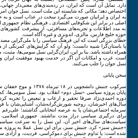
دارد. تمایل آن است که ایران، در رده‌بندی‌های معنی‌دار جهانی،
اختصاص دهد؛ مکانی که شایسته این ملت است. نسل جوان امرو
به ایران و ایرانیان صورت می‌گیرد سخت در عذاب است و به خ
اصلی در برابر این شکوفایی اقتصادی ـ فرهنگی نظام جمهوری 
به مدد اطلاعات و تجربه‌های مسافرتی، از پیشرفت کشورهای 
حوزه خلیج فارس، مالزی، اندونزی و غیره آگاه است.
خطای بزرگی است که این فرهنگ سیاسی را با ملی‌گرایی مصدق
یا باستان‌گرا شبیه دانست؛ ولو آن که گرایش‌های کمرنگی از هر 
همراه داشته باشد. بنا بر این، ایران‌گرایی نسل سومی‌ها، مثبت، م
است. غرب و امکانات آن اگر در خدمت بهبود موفقیت ایران و ا
نسل جوان را جلب می‌کنند.
سخن پایانی
سرکوب جنبش دانشجویی در ۱۸ تیرم
پایان پروژه سیاسی «نسل دوم» انقلاب بود. نسل سومی‌ها، که
دوره احمدی‌نژاد صرفا تحقیر و ارعاب و تبعیض را تجربه کرده
سال‌های اخیرشان، روحیه شورش‌گرانه‌شان، آشنایی‌شان با فن‌
سرمایه اجتماعی‌شان پا به عرصه انتخاباتی گذاشتند؛ علی‌رغم آ
برای درگیری سیاسی دراز مدت نداشتند. جمهوری اسلامی، ام
سیاست‌های سال‌های اخیر آن، این نسل را به سرعت سیاسی ک
«جنبش سبز» کرد. جنبش سبز، برای این نسل عملا به پروژه م
شده است: یا تداوم جنبش برای دموکراسی، فردیت، و آزادی س