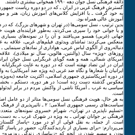
ذائقه فرهنگی نسل جوان دهه ۱۹۹۰ همخوانی بیشتری داشتند.
گسترش فرهنگ غربی در ایران ـ که در دو دوره ریاست جمهور
به خود گرفت ـ با افزایش کلاس‌های آموزش زبان، هنر و م
آموزش عالی همراه بود.
و یا جوانی خود را سپری می‌کردند، به‌طور فزاینده‌ای هویت 
جهانی (غربی) همسو می‌یافتند و آن را در نمونه‌های بسیاری 
منعکس می‌کردند: تماشای ویدئوی فیلم‌های غربی، علاقه به غ
دنباله‌روی از الگوی لباس غربی، هواداری از نمادهای سینمایی ـ 
روزهای «ویژه» سال (والنتین، هالوین، سال نو میلادی)، علاقه
آمریکای شمالی، همه و همه گویای غربگرایی نسل جوان ایرانی
ایران در این تضاد نهفته است که در دوره به غایت غربگرایانه
ایرانیان با شعارها و نگاه ضد غربی (به ویژه ضد آمریکایی) به و
در دوره آمریکاستیزی جمهوری اسلامی، اکثریت جامعه (به‌ویژه
معکوس گذشته دست زده است! در هر دوره، دستکم ، بخشی
سیاسی به غرب ـ آمریکا ناشی از واکنش مردم در برابر ایدئ
است.
سیاست‌های رسمی جمهوری اسلامی؛ ۲ ـ تاث
«تسلیم ناپذیری در تهران»، شهرام خسروی نمونه‌های متعددی
فرهنگی بر جوانان تهرانی ـ به ویژه در شهرک غرب ـ به دست
است. از جمله، به نقل قولی از او در مورد «پاساژ گلستا
می‌پردازم: «‌برای بسیاری از بازدیدکنندگان، حضور در پاساژ گل
بودن و سهیم شدن در آنچه که «زیباسازی زندگی روزمره» 