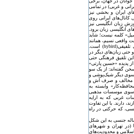
 جوانان در جهان، برخی
رانی و غربی) در تمامی
ای ایران و بخشی نیز
 کانال‌های ایرانی روی
وزش زبان انگلیسی نیز
ی انگلیسی زبان برود.
صیل» کلمه نیست؛ شاید
ت واقعی نسیم، همانند
میلیون‌ها جوان ایرانی دیگر (البته به درجات گوناگون) هویتی تلفیقی(hybird) است.
و حتی زبان‌های دیگر در
این تلفیق فرهنگی حتی
از پدیده «حسین پارتی»
ن گفته‌اند: از یک سو
وی دیگر شیک‌پوشی و
نس مخالف و صرف آش و
ماییان، صفحه ۶۲). نهادهای «محافظه‌کار» وابسته به
 از سوی موسسات مذهبی
سات غربی که به ارایه
ت پسر‌یابی (Dating Service) می‌پردازند، دارند. با این تفاوت
نسی، که حرکتی در راه
ساله جنسی به این شکل
 (در تهران و شهرهای
اسلامی و محدودیت‌های