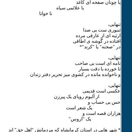
یا چونان صفحه ای کاغذ
با علائمی سیاه
نا خوانا
تنهایی،
تنبوری ست بی صدا
ارثیه ای از عارفی مرده
افتاده در گوشه ی اطاقی
در "صحنه" یا "کرند"*
تنهایی،
نامه ای است بی صاحب
تا خورده با دقت بسیار
و ناخوانده مانده در کشوی میز تحریر دفتر زندان
تنهایی،
عکسی است قدیمی
از آلبوم رویای یک پیرزن
حس بی حساب و
یک شعر است
هزاران قصه است و
یک "اروس"
* شهر هایی در استان کرمانشاه که مردمانش "اهل حق" اند