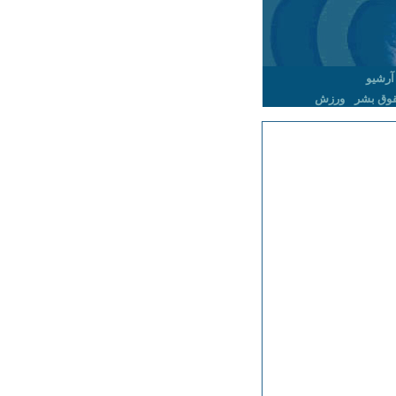
آرشیو
وق بشر
ورزش