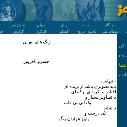
دیدگاه
ادبیات
زنان
جهان
بخش خبر
مساله ملی
یادبود - تاریخ
گفتگو
کارگری
گزارش
حق
رنگ های تنهایی
 کن
۰)
خسرو باقرپور
شما
طلب
• تنهایی،
باید تصویری باشد از پرنده ای
افتاده بر کبود ی برکه ای
یا تصاویر بسیار و
یک آبی بی قاب
یا شاید
تک درخت و
پاییز هزاران رنگ ...