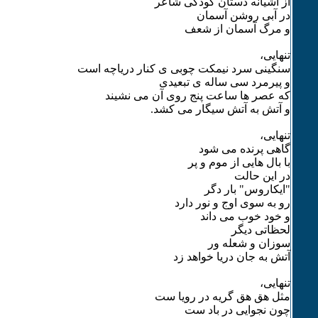
از آشیانه دستان کودکی شاعر
در آبی روشن آسمان
و مرگ آسمان از شعف
تنهایی،
سنگینی سرد نیمکت چوبی ی کنار دریاچه است
و پیرمرد سی ساله ی تبعیدی
که عصر ها ساعت پنج روی آن می نشیند
و آتش به آتش سیگار می کشد.
تنهایی،
گاهی پرنده می شود
با بال هایی از موم و پر
در این حالت
"ایکاروس" بار دگر
رو به سوی اوج و نور دارد
و خود خوب می داند
لحظاتی دیگر
سوزان و شعله ور
آتش به جان دریا خواهد زد
تنهایی،
مثل هق هق گریه در رویا ست
چون نجوایی در باد ست