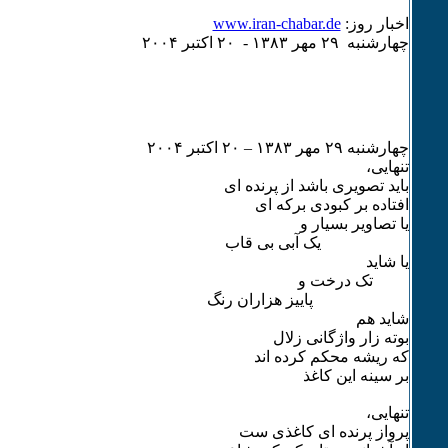
اخبار روز:
www.iran-chabar.de
چهارشنبه ۲۹ مهر ۱٣٨٣ - ۲۰ اکتبر ۲۰۰۴
چهارشنبه ٢۹ مهر ١٣٨٣ – ٢٠ اکتبر ٢٠٠۴
تنهایی،
باید تصویری باشد از پرنده ای
افتاده بر کبودی برکه ای
یا تصاویر بسیار و
یک آبی بی قاب
یا شاید
تک درخت و
پاییز هزاران رنگ
شاید هم
بوته زار واژگانی زلال
که ریشه محکم کرده اند
بر سینه این کاغذ
تنهایی،
پرواز پرنده ای کاغذی ست