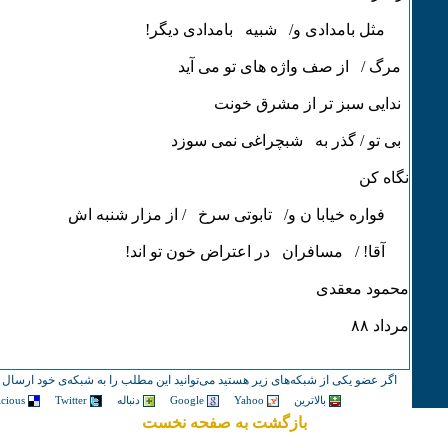
مثل بامدادی و/ شبیه بامدادی دیگر!
مرگ / از صف واژه های تو می آید
ندایی سبز تر از مشرق خونت
بی تو / گذر به شبچراغی نمی سوزد
نگاه کن
فواره خیابا ن و/ تابوتی سرخ / از مزار شنبه اش
آقا! / مسافران در اعتراض خون تو اند!
محمود معقدی
مرداد ٨٨
اگر عضو یکی از شبکه‌های زیر هستید می‌توانید این مطلب را به شبکه‌ی خود ارسال ک
بالاترین
Yahoo
Google
دنباله
Twitter
icious
بازگشت به صفحه نخست