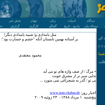
دیدگاه
ادبیات
زنان
جهان
بخش خبر
مساله ملی
یادبود - تاریخ
گفتگو
کارگری
گزارش
حق
مثل بامدادی و/ شبیه بامدادی دیگر!
 کن
بر آستانه نهمین تابستان آنکه "خشم و جسارت بود": 
۰)
شما
محمود معتقدی
طلب
• مرگ / از صف واژه های تو می آید
ندایی سبز تر از مشرق خونت
بی تو / گذر به شبچراغی نمی سوزد ...
اخبار روز:
www.iran-chabar.de
پنج‌شنبه ۱ مرداد ۱٣٨٨ - ۲٣ ژوئيه ۲۰۰۹