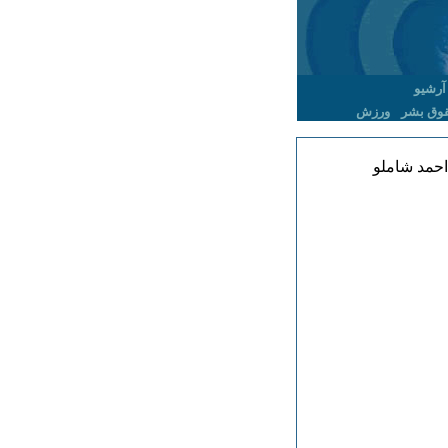
آرشیو
وق بشر
ورزش
احمد شاملو