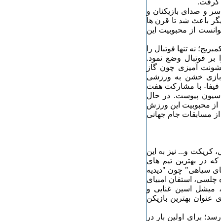
 گرفت.
سر و صدای بازیکنان و
گر باعث شد تا قرن ها
نتوانست از محبوبیت این
ال آزاد گشت. در سال 1863 دانشگاه کمبریج؛ نه تنها فوتبال را
بر فوتبال وضع نمود.
شونت آمیزی چون گاز
ز بازی خشن به ورزشی
لمللی فوتبال- فیفا- با مشارکت هفت
راسیون پیوست. در حال
اله از محبوبیت این ورزش
ی کند. در سال 1930 اولین دوره از مسابقات جام جهانی
 کریکت و... نیز به این
که در بهترین تیم های
های سیاهی" چون "دیدیه
 چلسی، استفان امبیای
ن، میشل اسین غنایی و
ی عنوان بهترین بازیکن
د؛ برای اولین بار در