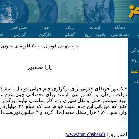
دیدگاه
ادبیات
زنان
جهان
بخش خبر
مساله ملی
یادبود - تاریخ
گفتگو
کارگری
گزارش
حق
جام جهانی فوتبال ۲۰۱۰ آفریقای جنوبی
 کن
۲)
زارا مجیدپور
شما
طلب
• کشور آفریقای جنوبی برای برگزاری جام جهانی فوتبال با مش
دولت مردان این کشور می بایست برای معضلاتی چون عدم وجو
نبود سیستم حمل و نقل شهری راه کار مناسبی بیابند. برگزار 
کنند که میزبانی این جام
وارد شود، ۱۵۹ هزار شغل جدید ایجاد گر
...
اخبار روز:
www.iran-chabar.de