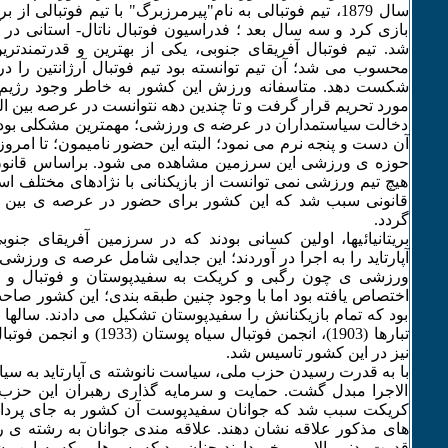
سال 1879، تیم فوتبالی به نام"پیرمرزبرگ" با تیم فوتبالی از ب
بازی کرد و سه سال بعد ؛ فدراسیون فوتبال ناتال- استانی در 
شد. تیم فوتبال آفریقای جنوبی، یکی از بهترین و قدرتمندتری
محسوب می شد؛ آن تیم توانسته بود تیم فوتبال آرژانتین را در
مورد تحریم قرار گرفت و تا چندین دهه نتوانست در عرصه بین الم
دخالت سیاستمداران در عرضه ی ورزشی؛ مهمترین مشکلی بود 
آن دست و پنجه نرم می نمود؛ البته این حضور نامیمون؛ تا امروز 
حوزه ی ورزشی این سرزمین مشاهده می شود. براساس قانون ا
هیچ تیم ورزشی نمی توانست از بازیکنانی با نژادهای مختلف است
قانونی سبب شد که این کشور برای حضور در عرصه ی بین ال
گردد.
بریتانیائیها، اولین کسانی بودند که در سرزمین آفریقای جن
آپارتاید را به اجرا در آوردند؛ این جدایی شامل عرصه ی ورزش
ورزشی ی چون رگبی و کریکت به سفیدپوستان و فوتبال و ب
اختصاص یافته بود اما با وجود چنین طبقه بندی؛ این کشور صاح
بود که تمام بازیکنانش را سفیدپوستان تشکیل می دادند. سالها 
نیز در این کشور تاسیس شد.
با به قدرت رسیدن حزب ملی، سیاست نانوشته ی آپارتاید به سیا
الاجرا مبدل گشت. حمایت و سرمایه گذاری رهبران این حزب
کریکت سبب شد که جوانان سفیدپوست آن کشور به جای پرداخت
های مذکور علاقه نشان دهند. علاقه مندی جوانان به رشته ی رگ
قدرت بدنی بالایی برخوردارند چنان بود که پسرهایی که به این رشت