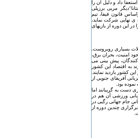
ستعفا داد و دلیل آن را
نا"دیگر مربی برزیلی
ال 2010 بر عهده دارد. براساس قانون فیفا، تیم
ی نهایی شرکت نماید،
را در این دوره از بازیهای
کلات بسیاری روبروست.
د امنیت، بحران برق،
کنندگان، پیش بینی می
 سبب خواهد شد که مبلغ 21 میلیارد رند به اقتصاد این کشور
د و 3 میلیون توریست از این کشور بازدید نمایند.
بانی آفریقای جنوبی از
نموده بود.
تبال2010 با مشکلات بسیاری دست به گریبانند اما
بانی ورزشی آن هم در
انی جام جهانی رگبی در
انی کریکت در سال 2003 و همچنین برگزاری چندین دوره از
.