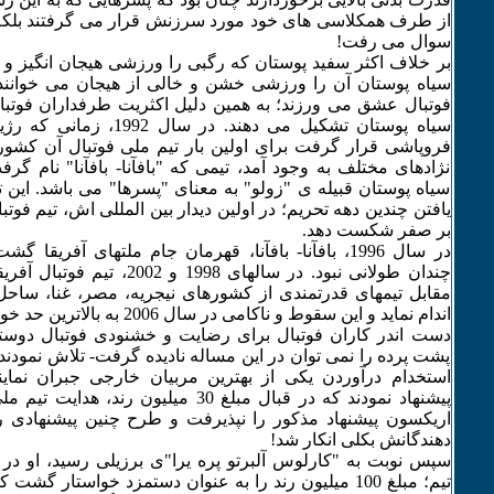
از طرف همکلاسی های خود مورد سرزنش قرار می گرفتند بلکه 
سوال می رفت!
بر خلاف اکثر سفید پوستان که رگبی را ورزشی هیجان انگیز و 
سیاه پوستان آن را ورزشی خشن و خالی از هیجان می خوانن
فوتبال عشق می ورزند؛ به همین دلیل اکثریت طرفداران فوتبال
سیاه پوستان تشکیل می دهند. در 
فروپاشی قرار گرفت برای اولین بار تیم ملی فوتبال آن کشور، 
نژادهای مختلف به وجود آمد، تیمی که "بافآنا- بافآنا" نام گرفت. 
سیاه پوستان قبیله ی "زولو" به معنای "پسرها" می باشد. این تی
یافتن چندین دهه تحریم؛ در اولین دیدار بین المللی اش، تیم فوت
بر صفر شکست دهد.
در سال 1996، بافآنا- بافآنا، قهرمان جام ملتهای آفری
چندان طولانی نبود. در سالهای 1998 
مقابل تیمهای قدرتمندی از کشورهای نیجریه، مصر، غنا، سا
اندام نماید و این سقوط و ناکامی در سال 2006 به بالاترین حد خود رسید.
دست اندر کاران فوتبال برای رضایت و خشنودی فوتبال دوستا
پشت پرده را نمی توان در این مساله نادیده گرفت- تلاش نمودند نا
استخدام درآوردن یکی از بهترین مربیان خارجی جبران نماین
پیشنهاد نمودند که در قبال مبلغ 30 میلیون رند
اریکسون پیشنهاد مذکور را نپذیرفت و طرح چنین پیشنهادی ر
دهندگانش بکلی انکار شد!
سپس نوبت به "کارلوس آلبرتو پره یرا"ی برزیلی رسید، او در
تیم؛ مبلغ 100 میلیون رند را به عنوان دستمزد خواستار گشت