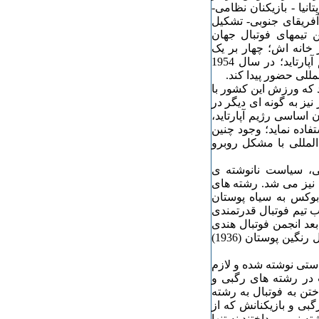
ریتانیا - بازیکنان نظامی-
آفریقای جنوبی- تشکیل
ن تیمهای فوتبال جهان
 خانه اش؛ چهار بر یک
شکست دهد. متاسفانه ورزش این کشور به خاطر وجود رژیم آپارتاید؛ در سال 1954
للی حضور پیدا کند.
که ورزش این کشور با
نیز به گونه ای دیگر در
ساسی رژیم آپارتاید،
فاده نماید؛ وجود چنین
مللی با مشکل روبرو
وبی، سیاست نانوشته ی
ی نیز می شد. رشته های
وکس به سیاه پوستان
ب تیم فوتبال قدرتمندی
بعد انجمن فوتبال هندی
تبارها (1903)، انجمن فوتبال سیاه پوستان (1933) و انجمن فوتبال رنگین پوستان (1936)
ستی نوشته شده و لازم
 در رشته های رگبی و
ن به فوتبال به رشته
بی و بازیکنانش که از
ه نمی پرداختند نه تنها