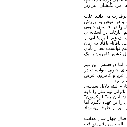
"مردانگیشان" نیز زیر
پرقدرت می دانند اغلب
د و در عوض به ورزش
 را در آفریقای جنوبی
سال 1992، زمانی که رژیم آپارتاید در آستانه ی
آن هم با بازیکنانی از
بافآنا- بافآنا به زبان
م توانست بعد از پایان
بال کشور کامرون را یک
قا گشت اما درخشش این تیم
و 2002، تیم فوتبال آفریقای جنوبی نتوانست در
حل عاج و کامرون عرض
ن- البته دلایل سیاسی
توانی تیم ملی را با به
د؛ آنان به" اریکسون"
، هدایت تیم ملی را بر عهده بگیرد اما
ا نیز از طرف پیشنهاد
 قبال چهار سال هدایت
 که البته این رقم پذیرفته