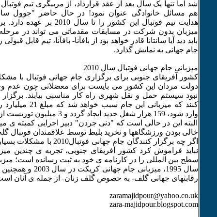
شد اما تنها یک سال بعد از عقد قرارداد، از مربیگری تیم فوتبال ا
هم مسائل خانوادگی عنوان نمود! در حال حاضر "جوول سانتا
هدایت تیم فوتبال این کشور را تا س
میزبان بدون شرکت در مسابقات مقدماتی می تواند در مرحله 
باید دید آیا سانتانا قادر خواهد بود از بافآنا- بافآنا، تیم قابل قبولی 
جام جهانی به نمایش گذارد.
میزبانی جام جهانی فوتبال سال 2010
کشور آفریقای جنوبی برای برگزاری جام جهانی فوتبال با مش
دولت مردان این کشور می بایست برای معضلاتی چون عدم وجو
نبود سیستم حمل و نقل شهری راه کار مناسبی بیابند. برگزار 
کنند که میزبانی این جام
وارد شود، 159 هزار شغل جدید ایجاد گرد
البته این در حالی است که "دنی جردن" دبیر اجرایی کمیته ی میز
خالی بودن ورزشگاهها و نخرید بلیط توسط علاقمندان فوتبال گله 
اگر چه برگزار کنندگان جام جهانی فو
نباید فراموش کرد کشور آفریقای جنوبی، تجربه ی چندین میز
سطح بین المللی را در کارنامه ی خود به ثبت رسانده است؛ میزب
سال 1995، میزبانی جام جه
رقابتهای جهانی گلف- به خصوص گلف زنان- از جمله ی آنان است
zaramajidpour@yahoo.co.uk
zara-majidpour.blogspot.com