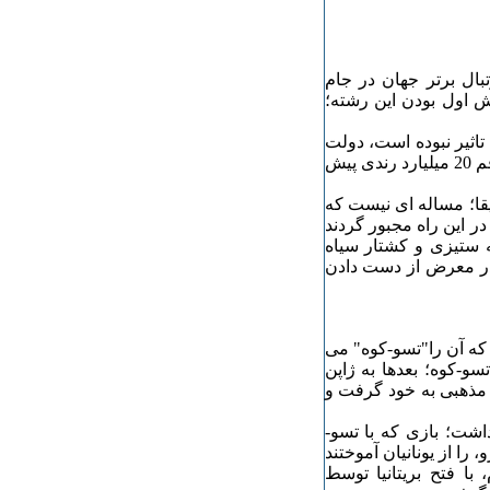
کشور آفریقای جنوبی؛ میزبان 32 تیم فوتبال برتر جهان در جام
به ورزش اول بودن این رشته؛
تاثیر نبوده است، دولت
آفریقای جنوبی برای تامین هزینه های این میزبانی مجبور شد، رقم 20 میلیارد رندی پیش
یقا؛ مساله ای نیست که
ر این راه مجبور گردند
نه ستیزی و کشتار سیاه
در معرض از دست دادن
که آن را"تسو-کوه" می
سو-کوه؛ بعدها به ژاپن
ی مذهبی به خود گرفت و
داشت؛ بازی که با تسو-
ا از یونانیان آموختند
 با فتح بریتانیا توسط