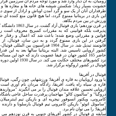
رومیان، به آن دیار وارد شد و مورد توجه مردم آن سرزمین قرار
خشونت بسیار زیاد؛ شکستن شیشه های خانه ها و مغازه ها و 
طرفداران آنان از یک سو و گرد آمدن اوباش و اراذل از سوی دی
این بازی در بریتانیا ممنوع گردد، اما هیچ قانون منع کننده ای 
ورزش در بین مردم بکاهد.
در قرن نوزدهم؛ بازی فوتب
پذیرفت بلکه قوانینی که به مقررات کمبریج معروف است را 
قوانین و مقرراتی وضع شده؛ باعث شد که اعمال و رفتار خ
گرفتن در این بازی ممنوع گردد و به دین سان، فوتبال، ا
قانونمند تبدیل شد. در سال 1904 فدراسیون بین ا
کشور اروپایی تاسیس شد. البته بریتانیا سالها بعد به این فد
حاضر 165 کشور جهان در فیفا عضویت دارند که خود این مس
نزد کشورهای مختلف حکایت م
فوتبال در کشور اروگوئه برگزار شد.
فوتبال در آفریقا
با ورود اروپاییان به قاره ی آفریقا؛ ورزشهایی چون رگبی، فوتبال،
قاره ی سیاه راه یافت. آفریقا، زادگاه مردان نام آوری است 
اروپایی تحسین علاقه مندان فوتبال را بر می انگیزند "مروارید
دروگبا" و "سالمون کالو" مهاجمان پرقدرت ساحل عاجی باشگاه
کامرونی، ویکتور انسوفور نیجریه ای و بازیکن تیم اینترمیلا
"ساموئل اتوئو" بازیکن کامرونی تیم قوتبال بارسلونا و دارنده 
آفریقا؛ را می توان نام برد.
سابقه ی فوتبال در کشور آفریقای جنوبی به قرن نوزدهم می رس