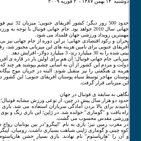
دوشنبه ۱۴ بهمن ۱٣٨۷ - ۲ فوريه ۲۰۰۹
حدود 500 روز دیگر؛ 
جهانی سال 2010 خواهد بود. جام جهانی فوتبال با توجه 
مهمترین رویداد ورزشی جهان قلمداد می شود.
بحران و رکود اقتصادی جهانی؛ بر این دوره از جام جهانی نیز بی 
بینی شده را به 30 میلیارد رند- 3 میلیارد دولار- افزایش دهد.
میزبانی جام جهانی فوتبال؛ آن هم برای اولین بار در قاره ی آفر
دولت و مردم این کشور از آن به آسانی چشم بپوشند هر چند که د
هزینه ی هنگفتی را نیز متقبل شوند. البته در جریان موج بیگا
پوستان مهاجر توسط سیاه پوستان آفریقای جنوبی؛ این کشور 
این میزبانی قرار گرفت.
نگاهی به سابقه ی فوتبال در جهان
حدود دو هزار سال پیش در چین، از نوعی ورزش مشابه فوتبال؛ 
نامیدند برای بالا بردن آمادگی سربازان استفاده می شد. بازی ت
راه یافت و "گوماری" خوانده شد. در ژاپن؛ این بازی رنگ و بو
ورزشی مقدس محسوب می گشت.
در مغرب زمین نیز؛ بازی به نام "اپیگرو"در بین یونانیان رواج 
کوه چینی و گوماری ژاپنی شباهت بسیاری داشت. رومیان، اپیگرو، ر
و آن را "هارپاستوم" نام نهادند. بازی بسیار خشن هارپاستوم،